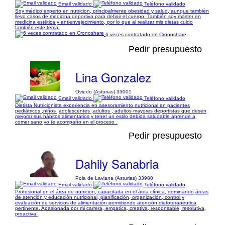
Email validado
Teléfono validado
Soy médico experto en nutricion, principalmente obesidad y salud, aunque también
llevo casos de medicina deportiva para definir el cuerpo. También soy master en
medicina estética y antienvejecimiento, por lo que al realizar mis dietas cuido
también este tema.
6 veces contratado en Cronoshare
Pedir presupuesto
Lina Gonzalez
Oviedo (Asturias) 33001
Email validado
Teléfono validado
Dietista Nutricionista experiencia en asesoramiento nutricional en pacientes
pediátricos ,niños ,adolescentes ,adultos , adultos mayores deportistas que desen
mejorar sus hábitos alimentarios y tener un estilo debida saludable aprende a
comer sano yo te acompaño en el proceso .
Pedir presupuesto
Dahily Sanabria
Pola de Laviana (Asturias) 33980
Email validado
Teléfono validado
Profesional en el área de nutricion, capacitada en el área clínica, dominando áreas
de atención y educación nutricional, planificación, organización, control y
evaluación de servicios de alimentación permitiendo atención dietoterapeutica
pertinente. Apasionada por mi carrera, empatica, creativa, responsable, resolutiva,
proactiva.