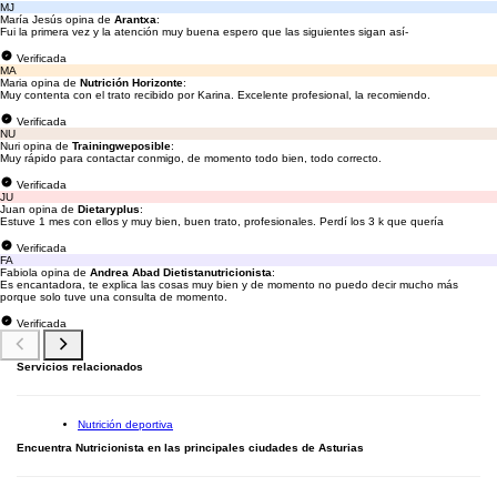
MJ
María Jesús opina de
Arantxa
:
Fui la primera vez y la atención muy buena espero que las siguientes sigan así-
Verificada
MA
Maria opina de
Nutrición Horizonte
:
Muy contenta con el trato recibido por Karina. Excelente profesional, la recomiendo.
Verificada
NU
Nuri opina de
Trainingweposible
:
Muy rápido para contactar conmigo, de momento todo bien, todo correcto.
Verificada
JU
Juan opina de
Dietaryplus
:
Estuve 1 mes con ellos y muy bien, buen trato, profesionales. Perdí los 3 k que quería
Verificada
FA
Fabiola opina de
Andrea Abad Dietistanutricionista
:
Es encantadora, te explica las cosas muy bien y de momento no puedo decir mucho más
porque solo tuve una consulta de momento.
Verificada
Servicios relacionados
Nutrición deportiva
Encuentra Nutricionista en las principales ciudades de Asturias