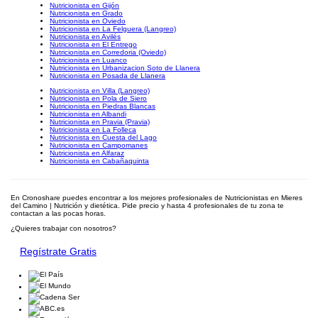
Nutricionista en Gijón
Nutricionista en Grado
Nutricionista en Oviedo
Nutricionista en La Felguera (Langreo)
Nutricionista en Avilés
Nutricionista en El Entrego
Nutricionista en Corredoria (Oviedo)
Nutricionista en Luanco
Nutricionista en Urbanizacion Soto de Llanera
Nutricionista en Posada de Llanera
Nutricionista en Villa (Langreo)
Nutricionista en Pola de Siero
Nutricionista en Piedras Blancas
Nutricionista en Albandi
Nutricionista en Pravia (Pravia)
Nutricionista en La Folleca
Nutricionista en Cuesta del Lago
Nutricionista en Campomanes
Nutricionista en Alfaraz
Nutricionista en Cabañaquinta
En Cronoshare puedes encontrar a los mejores profesionales de Nutricionistas en Mieres
del Camino | Nutrición y dietética. Pide precio y hasta 4 profesionales de tu zona te
contactan a las pocas horas.
¿Quieres trabajar con nosotros?
Regístrate Gratis