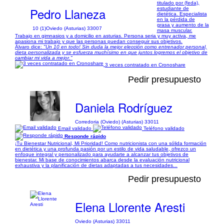
titulado por (feda),
Pedro Llaneza
estudiante de
dietética. Especialista
en la pérdida de
grasa y aumento de la
10 (1)
Oviedo (Asturias) 33007
masa muscular.
Trabajo en gimnasios y a domicilio en asturias. Persona seria y muy activa, me
apasiona mi trabajo y que las personas puedan conseguir sus objetivos.
Álvaro dice:
"Un 10 en todo! Sin duda la mejor elección como entrenador personal,
dieta personalizada y se esfuerza muchísimo en que juntos logremos el objetivo de
cambiar mi vida a mejor."
3 veces contratado en Cronoshare
Pedir presupuesto
Daniela Rodríguez
Corredoria (Oviedo) (Asturias) 33011
Email validado
Teléfono validado
Responde rápido
¡Tu Bienestar Nutricional, Mi Prioridad! Como nutricionista con una sólida formación
en dietética y una profunda pasión por un estilo de vida saludable, ofrezco un
enfoque integral y personalizado para ayudarte a alcanzar tus objetivos de
bienestar. Mi base de conocimientos abarca desde la evaluación nutricional
exhaustiva y la planificación de dietas adaptadas a tus necesidades...
Pedir presupuesto
Elena Llorente Aresti
Oviedo (Asturias) 33011