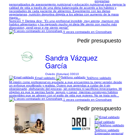
programas
personalizados de asesoramiento nutricional y educación nutricional para mejorar la
calidad de vida a través de una dieta balanceada de acuerdo a los hábitos y
necesidades de cada paciente de alimentos. Experimento con las dietas
vegetarianas, nutrición deportiva dirigida a los atletas con aumento de la masa
magra...
Nutrición Y Dietista dice:
"Es una profisional increible, muy atenta, mantuvo mis
habitos alimentarios y ha mejorado mucho mi dieta Me siento con mucho más
disposicion, perdi peso e me siento genial"
5 veces contratado en Cronoshare
Pedir presupuesto
Sandra Vázquez
García
Oviedo (Asturias) 33010
Email validado
Teléfono validado
Mi misión como profesional es ayudarte a que encuentres tu mejor versión desde
un enfoque equilibrado y realista. Quiero que aprendas a cuidar de ti sin
obsesionarte, disfrutando del proceso, sin extremos ni sacrificios innecesarios. Mi
objetivo es que te sientas fuerte, seguro y capaz, mientras construyes hábitos
sostenibles que se alineen con el estilo de vida que quieres. No se trata solo...
1 veces contratado en Cronoshare
Pedir presupuesto
Email validado
1/3
Teléfono validado
Entrenador personal