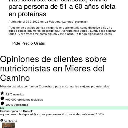
para persona de 51 a 60 años dieta
en proteínas
Publicado el 25-3-2026 en La Felguera (Langreo) (Asturias)
Pues tengo gastritis crónica y sigo higiene alimentaria como digestivo dice , no
puedo comer legumbres, pescado azul , verdura hoja verde , aunque me hinchan
todas , y si a veces me como alguna y me hincha . Y tengo digestiones lentas.
Pide Precio Gratis
Opiniones de clientes sobre
nutricionistas en Mieres del
Camino
Miles de usuarios confían en Cronoshare para encontrar los mejores profesionales
4.8/5 estrellas
+60.000 opiniones recibidas
100% verificadas
CA
Cristina opina de
Daniel
:
soy un caso difícil que otr@s ni se plantearian,él no se rinde.profesional 100%
Verificada