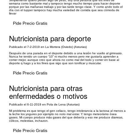
Simplemente quiero perder algo de peso, soy una persona que los fines de
semana como bastante mal y tampoco tengo mucho tiempo para hacer deporte
porque por las mañanas trabajo y por las tarde tengo clase. Y como ando todo el
día con el tupper tampoco hay mucha variedad de comida que sea cómoda de
llevar
Pide Precio Gratis
Nutricionista para deporte
Publicado el 7-2-2019 en La Mortera (Oviedo) (Asturias)
Después de una parada en el deporte debido a una lesión he vuelto al gimnasio.
Nunca he tenido un cuerpo “10” ni mucho menos pero me gustaría aprender a
comer mejor, aunque creo que ahora no como mal del todo y comer en base al
deporte q hago y a los fines que sigo que son tonificar y muscular.
Pide Precio Gratis
Nutricionista para otras
enfermedades o motivos
Publicado el 6-11-2019 en Pola de Lena (Asturias)
Mi problema es que tengo el gen celiaco, tengo intolerancia a la lactosa al menos a
la leche los yogures por ejemplo no noto mal estar. Y tengo meteorismo ósea
gases. Mi cuerpo produce más gases del que debería y eso me produce diarreas,
cólicos, molestias, inchazon.
Pide Precio Gratis