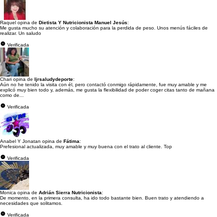
Raquel opina de
Dietista Y Nutricionista Manuel Jesús
:
Me gusta mucho su atención y colaboración para la perdida de peso. Unos menús fáciles de
realizar. Un saludo
Verificada
Chari opina de
Ijrsaludydeporte
:
Aún no he tenido la visita con él, pero contactó conmigo rápidamente, fue muy amable y me
explicó muy bien todo y, además, me gusta la flexibilidad de poder coger citas tanto de mañana
como de...
Verificada
Anabel Y Jonatan opina de
Fátima
:
Prefesional actualizada, muy amable y muy buena con el trato al cliente. Top
Verificada
Monica opina de
Adrián Sierra Nutricionista
:
De momento, en la primera consulta, ha ido todo bastante bien. Buen trato y atendiendo a
necesidades que solitamos.
Verificada