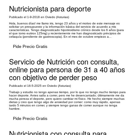
Nutricionista para deporte
Publicado el 1-9-2018 en Oviedo (Asturias)
Hola, buenos días! me llamo iris, tengo 23 años y el motivo de este mensaje es
solicitar un presupuesto y la información básica del servicio de acuerdo a mis
características. Tengo diagnosticado hipotiroidismo crónico desde los 6 años (para
el que tomo eutirox 125mg) y recientemente me han diagnosticado principios de
celiaquía (pendiente de gastroscopia). En el mes de octubre empiezo a...
Pide Precio Gratis
Servicio de Nutrición con consulta,
online para persona de 31 a 40 años
con objetivo de perder peso
Publicado el 16-5-2025 en Oviedo (Asturias)
Trabajo y estudio no tengo apenas tiempo, por lo que no tengo mucho tiempo para
hacer deporte. Antes salía a correr, pero me he desencantado; últimamente me da
mucha pereza el deporte, pero quiero cambiar mi físico. He hecho siempre muchas
dietas y creo que tengo algo de ansiedad por comer: como muy rápido, apenas
tardo 5 minutos en comer, y siempre tengo ganas de comer aunque no tenga
hambre.
Pide Precio Gratis
Nutricionista con consulta para