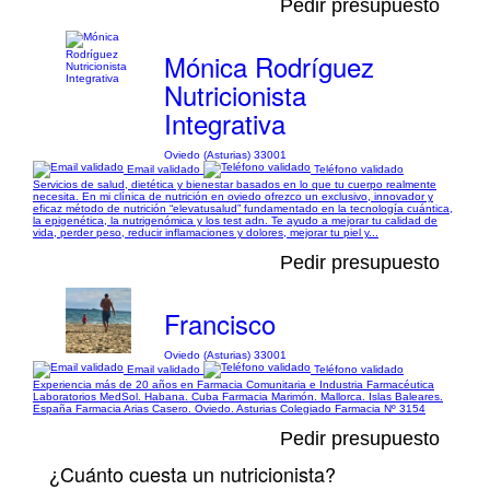
Pedir presupuesto
Mónica Rodríguez
Nutricionista
Integrativa
Oviedo (Asturias) 33001
Email validado
Teléfono validado
Servicios de salud, dietética y bienestar basados en lo que tu cuerpo realmente
necesita. En mi clínica de nutrición en oviedo ofrezco un exclusivo, innovador y
eficaz método de nutrición “elevatusalud” fundamentado en la tecnología cuántica,
la epigenética, la nutrigenómica y los test adn. Te ayudo a mejorar tu calidad de
vida, perder peso, reducir inflamaciones y dolores, mejorar tu piel y...
Pedir presupuesto
Francisco
Oviedo (Asturias) 33001
Email validado
Teléfono validado
Experiencia más de 20 años en Farmacia Comunitaria e Industria Farmacéutica
Laboratorios MedSol. Habana. Cuba Farmacia Marimón. Mallorca. Islas Baleares.
España Farmacia Arias Casero. Oviedo. Asturias Colegiado Farmacia Nº 3154
Pedir presupuesto
¿Cuánto cuesta un nutricionista?