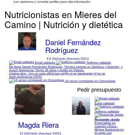
Lee opiniones y consulta perfiles para más información.
Nutricionistas en Mieres del
Camino | Nutrición y dietética
Daniel Fernández
Rodríguez
9,8 (5)
Oviedo (Asturias) 33011
Email validado
Teléfono validado
Me llamo Daniel Fernández Rodríguez, Técnico experto en Dietética y Nutrición, y
Coach Nutricional. Tengo 26 años y resido en Oviedo.
Cristina dice:
"soy un caso difícil que otr@s ni se plantearian,él no se
rinde.profesional 100%"
18 veces contratado en Cronoshare
Pedir presupuesto
Email validado
1/3
Teléfono validado
Responde rápido
Magda Riera
Especialista en
nutrición clínica -
Mejora Nutricional en
el cargo con
10 (4)
Oviedo (Asturias) 33001