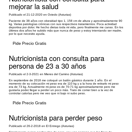
mejorar la salud
Publicado el 21-12-2020 en Oviedo (Asturias)
Paciente de 38 años con obesidad tipo 1, 158 cm de altura y aproximadamente 90
kg. Varias patologías crónicas con sus respectivos tratamientos. Poca actividad
deportiva por dolor. He hecho dietas toda mi vida, pero finalmente me canso. En los
últimos dos años he subido más que nunca de peso y estoy intentando ser madre,
por lo que necesito ayuda.
Pide Precio Gratis
Nutricionista con consulta para
persona de 23 a 30 años
Publicado el 2-3-2021 en Mieres del Camino (Asturias)
En septiembre de 2018 me coloqué un balón gástrico durante 1 año. En el
momento de su colocación mi peso era de 110 kg y a la hora de retirarlo mi peso
era de 73 kg. Actualmente mi peso es de 70-71 kg aproximadamente pero me
gustaría poder llegar a perder un poco más. Trato de comer bien a la vez de
controlar calorías pero me veo que ni bajo ni subo peso.
Pide Precio Gratis
Nutricionista para perder peso
Publicado el 26-2-2018 en El Entrego (Asturias)