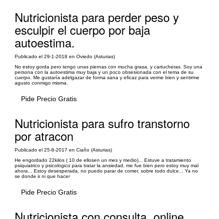
Nutricionista para perder peso y
esculpir el cuerpo por baja
autoestima.
Publicado el 29-1-2018 en Oviedo (Asturias)
No estoy gorda pero tengo unas piernas con mucha grasa, y cartucheras. Soy una
persona con la autoestima muy baja y un poco obsesionada con el tema de su
cuerpo. Me gustaría adelgazar de forma sana y eficaz para verme bien y sentirme
agusto conmigo misma.
Pide Precio Gratis
Nutricionista para sufro transtorno
por atracon
Publicado el 25-8-2017 en Ciaño (Asturias)
He engordado 22kilos ( 10 de ellosen un mes y medio)... Estuve a tratamiento
psiquiatrico y psicologico para tratar la ansiedad, me fue bien pero estoy muy mal
ahora... Estoy desesperada, no puedo parar de comer, sobre todo dulce... Ya no
se donde ir ni que hacer
Pide Precio Gratis
Nutricionista con consulta, online