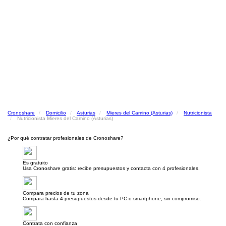
Cronoshare
Domicilio
Asturias
Mieres del Camino (Asturias)
Nutricionista
Nutricionista Mieres del Camino (Asturias)
¿Por qué contratar profesionales de Cronoshare?
Es gratuito
Usa Cronoshare gratis: recibe presupuestos y contacta con 4 profesionales.
Compara precios de tu zona
Compara hasta 4 presupuestos desde tu PC o smartphone, sin compromiso.
Contrata con confianza