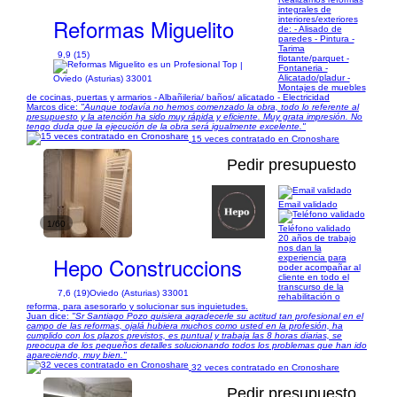
integrales de
Reformas Miguelito
interiores/exteriores
de: - Alisado de
paredes - Pintura -
Tarima
9,9 (15)
flotante/parquet -
|
Fontaneria -
Alicatado/pladur -
Oviedo (Asturias) 33001
Montajes de muebles
de cocinas, puertas y armarios - Albañileria/ baños/ alicatado - Electricidad
Marcos dice:
"Aunque todavía no hemos comenzado la obra, todo lo referente al
presupuesto y la atención ha sido muy rápida y eficiente. Muy grata impresión. No
tengo duda que la ejecución de la obra será igualmente excelente."
15 veces contratado en Cronoshare
Pedir presupuesto
Email validado
1/60
Teléfono validado
20 años de trabajo
nos dan la
Hepo Construccions
experiencia para
poder acompañar al
cliente en todo el
transcurso de la
7,6 (19)
Oviedo (Asturias) 33001
rehabilitación o
reforma, para asesorarlo y solucionar sus inquietudes.
Juan dice:
"Sr Santiago Pozo quisiera agradecerle su actitud tan profesional en el
campo de las reformas, ojalá hubiera muchos como usted en la profesión, ha
cumplido con los plazos previstos, es puntual y trabaja las 8 horas diarias, se
preocupa de los pequeños detalles solucionando todos los problemas que han ido
apareciendo, muy bien."
32 veces contratado en Cronoshare
Pedir presupuesto