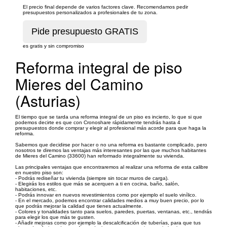
El precio final depende de varios factores clave. Recomendamos pedir
presupuestos personalizados a profesionales de tu zona.
es gratis y sin compromiso
Reforma integral de piso
Mieres del Camino
(Asturias)
El tiempo que se tarda una reforma integral de un piso es incierto, lo que si que
podemos decirte es que con Cronoshare rápidamente tendrás hasta 4
presupuestos donde comprar y elegir al profesional más acorde para que haga la
reforma.
Sabemos que decidirse por hacer o no una reforma es bastante complicado, pero
nosotros te diremos las ventajas más interesantes por las que muchos habitantes
de Mieres del Camino (33600) han reformado integralmente su vivienda.
Las principales ventajas que encontraremos al realizar una reforma de esta calibre
en nuestro piso son:
- Podrás rediseñar tu vivienda (siempre sin tocar muros de carga).
- Elegirás los estilos que más se acerquen a ti en cocina, baño, salón,
habitaciones, etc.
- Podrás innovar en nuevos revestimientos como por ejemplo el suelo vinílico.
- En el mercado, podemos encontrar calidades medios a muy buen precio, por lo
que podrás mejorar la calidad que tienes actualmente.
- Colores y tonalidades tanto para suelos, paredes, puertas, ventanas, etc., tendrás
para elegir los que más te gusten.
- Añadir mejoras como por ejemplo la descalcificación de tuberías, para que tus