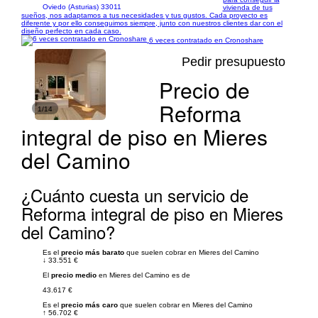
Oviedo (Asturias) 33011
vivienda de tus
sueños, nos adaptamos a tus necesidades y tus gustos. Cada proyecto es
diferente y por ello conseguimos siempre, junto con nuestros clientes dar con el
diseño perfecto en cada caso.
6 veces contratado en Cronoshare
Pedir presupuesto
Precio de
Reforma
1/14
integral de piso en Mieres
del Camino
¿Cuánto cuesta un servicio de
Reforma integral de piso en Mieres
del Camino?
Es el
precio más barato
que suelen cobrar en Mieres del Camino
↓
33.551 €
El
precio medio
en Mieres del Camino es de
43.617 €
Es el
precio más caro
que suelen cobrar en Mieres del Camino
↑
56.702 €