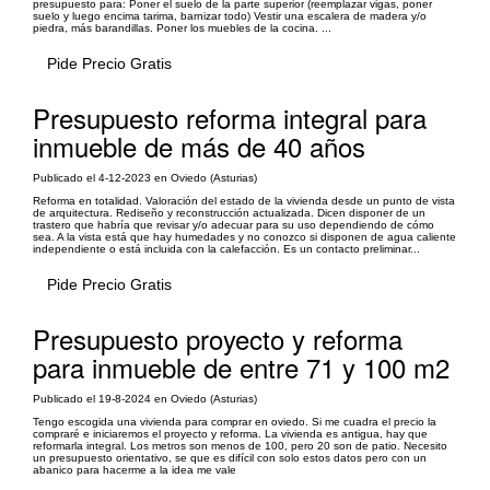
presupuesto para: Poner el suelo de la parte superior (reemplazar vigas, poner
suelo y luego encima tarima, barnizar todo) Vestir una escalera de madera y/o
piedra, más barandillas. Poner los muebles de la cocina. ...
Pide Precio Gratis
Presupuesto reforma integral para
inmueble de más de 40 años
Publicado el 4-12-2023 en Oviedo (Asturias)
Reforma en totalidad. Valoración del estado de la vivienda desde un punto de vista
de arquitectura. Rediseño y reconstrucción actualizada. Dicen disponer de un
trastero que habría que revisar y/o adecuar para su uso dependiendo de cómo
sea. A la vista está que hay humedades y no conozco si disponen de agua caliente
independiente o está incluida con la calefacción. Es un contacto preliminar...
Pide Precio Gratis
Presupuesto proyecto y reforma
para inmueble de entre 71 y 100 m2
Publicado el 19-8-2024 en Oviedo (Asturias)
Tengo escogida una vivienda para comprar en oviedo. Si me cuadra el precio la
compraré e iniciaremos el proyecto y reforma. La vivienda es antigua, hay que
reformarla integral. Los metros son menos de 100, pero 20 son de patio. Necesito
un presupuesto orientativo, se que es difícil con solo estos datos pero con un
abanico para hacerme a la idea me vale