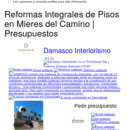
Lee opiniones y consulta perfiles para más información.
Reformas Integrales de Pisos
en Mieres del Camino |
Presupuestos
Damasco Interiorismo
9,5 (2)
|
Paderne (Oviedo) (Asturias) 33195
Email validado
Teléfono validado
En DAMASCO somos una empresa de construcción Asturiana, con ya más de 21
años de experiencia, dedicada a reformas integrales tanto de interiores como de
exteriores, que hace posible cualquier proyecto gracias a la coordinación de sus
numerosos profesionales de diferentes especialidades: arquitectura, interirorismo,
técnicos... Una empresa comprometida y responsable que como principal objetivo...
Jerónimo dice:
"Aún estoy esperando un presupuesto, espero sea un presupuesto
desglosado y por partidas para poder entenderlo mejor"
6 veces contratado en Cronoshare
Pedir presupuesto
Email validado
1/22
Teléfono validado
Realizamos reformas