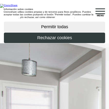
Información sobre cookies
Cronoshare utiliza cookies propias y de terceros para fines analíticos. Puedes
aceptar todas las cookies pulsando el botón “Permitir todas”. Puedes cambiar la
MENU
configuración
, y/o rechazar, así como obtener
más información
.