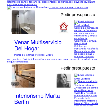
reformas de baños, fontanería, pisos enteros, comunidades, enyesados, pintura ,
todo lo que es en reformas
6 veces contratado en Cronoshare
Pedir presupuesto
Email validado
Somos la empresa de
1/20
confianza Contamos
con profesionales
cualificados y amplia
experiencia.
Venar Multiservicio
Carpintería y pintura
Electricidad
Del Hogar
Calefacción
Fontanería Albañilería
Reforma de locales
No esperes más y
Mieres del Camino (Asturias) 33600
ponte en contacto
con nosotros. Solicita información, y prepararemos un presupuesto detallado y sin
ningún compromiso.
Pedir presupuesto
Email validado
1/24
Teléfono validado
¿Necesitas un cambio
de estilismo en tu
Interiorismo Marta
vivienda y no sabes
por donde empezar?
En marta berlín
Berlín
interiorismo tratamos
hasta el último detalle
para conseguir la