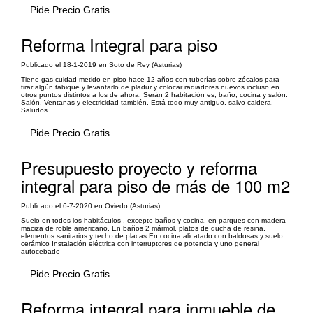
Pide Precio Gratis
Reforma Integral para piso
Publicado el 18-1-2019 en Soto de Rey (Asturias)
Tiene gas cuidad metido en piso hace 12 años con tuberías sobre zócalos para
tirar algún tabique y levantarlo de pladur y colocar radiadores nuevos incluso en
otros puntos distintos a los de ahora. Serán 2 habitación es, baño, cocina y salón.
Salón. Ventanas y electricidad también. Está todo muy antiguo, salvo caldera.
Saludos
Pide Precio Gratis
Presupuesto proyecto y reforma
integral para piso de más de 100 m2
Publicado el 6-7-2020 en Oviedo (Asturias)
Suelo en todos los habitáculos , excepto baños y cocina, en parques con madera
maciza de roble americano. En baños 2 mármol, platos de ducha de resina,
elementos sanitarios y techo de placas En cocina alicatado con baldosas y suelo
cerámico Instalación eléctrica con interruptores de potencia y uno general
autocebado
Pide Precio Gratis
Reforma integral para inmueble de