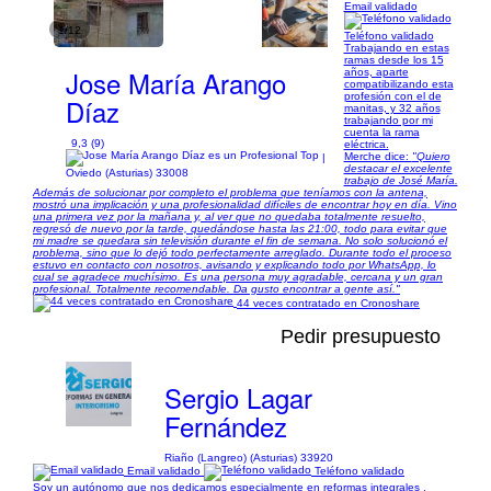
Email validado
1/12
Teléfono validado
Trabajando en estas
ramas desde los 15
Jose María Arango
años, aparte
compatibilizando esta
profesión con el de
Díaz
manitas, y 32 años
trabajando por mi
cuenta la rama
9,3 (9)
eléctrica.
Merche dice:
"Quiero
|
destacar el excelente
Oviedo (Asturias) 33008
trabajo de José María.
Además de solucionar por completo el problema que teníamos con la antena,
mostró una implicación y una profesionalidad difíciles de encontrar hoy en día. Vino
una primera vez por la mañana y, al ver que no quedaba totalmente resuelto,
regresó de nuevo por la tarde, quedándose hasta las 21:00, todo para evitar que
mi madre se quedara sin televisión durante el fin de semana. No solo solucionó el
problema, sino que lo dejó todo perfectamente arreglado. Durante todo el proceso
estuvo en contacto con nosotros, avisando y explicando todo por WhatsApp, lo
cual se agradece muchísimo. Es una persona muy agradable, cercana y un gran
profesional. Totalmente recomendable. Da gusto encontrar a gente así."
44 veces contratado en Cronoshare
Pedir presupuesto
Sergio Lagar
Fernández
Riaño (Langreo) (Asturias) 33920
Email validado
Teléfono validado
Soy un autónomo que nos dedicamos especialmente en reformas integrales ,