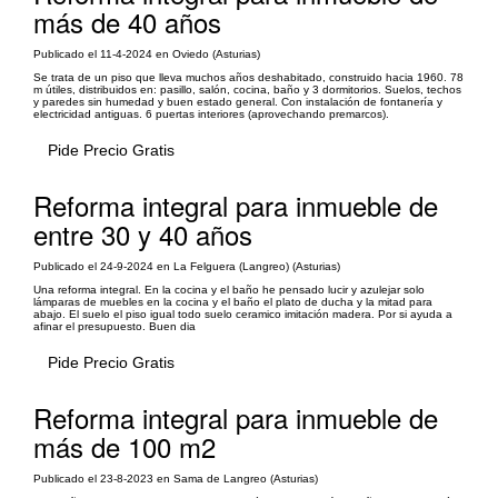
más de 40 años
Publicado el 11-4-2024 en Oviedo (Asturias)
Se trata de un piso que lleva muchos años deshabitado, construido hacia 1960. 78
m útiles, distribuidos en: pasillo, salón, cocina, baño y 3 dormitorios. Suelos, techos
y paredes sin humedad y buen estado general. Con instalación de fontanería y
electricidad antiguas. 6 puertas interiores (aprovechando premarcos).
Pide Precio Gratis
Reforma integral para inmueble de
entre 30 y 40 años
Publicado el 24-9-2024 en La Felguera (Langreo) (Asturias)
Una reforma integral. En la cocina y el baño he pensado lucir y azulejar solo
lámparas de muebles en la cocina y el baño el plato de ducha y la mitad para
abajo. El suelo el piso igual todo suelo ceramico imitación madera. Por si ayuda a
afinar el presupuesto. Buen dia
Pide Precio Gratis
Reforma integral para inmueble de
más de 100 m2
Publicado el 23-8-2023 en Sama de Langreo (Asturias)