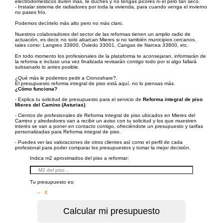
electrodomésticos duren más, te duches y no tengas picores ni el pelo tan seco.
- Instalar sistema de radiadores por toda la vivienda, para cuando venga el invierno
no pases frío.
Podemos decírtelo más alto pero no más claro.
Nuestros colaboradores del sector de las reformas tienen un amplio radio de
actuación, es decir, no solo abarcan Mieres si no también municipios cercanos,
tales como: Langreo 33900, Oviedo 33001, Cangas de Narcea 33800, etc.
En todo momento los profesionales de la plataforma te aconsejaran, informarán de
la reforma e incluso una vez finalizada revisarán contigo todo por si algo fallará
subsanarlo lo antes posible.
¿Qué más le podemos pedir a Cronoshare?.
El presupuesto reforma integral de piso está aquí, no lo piensas más.
¿Cómo funciona?
- Explica tu solicitud de presupuesto para el servicio de
Reforma integral de piso
Mieres del Camino (Asturias)
.
- Cientos de profesionales de Reforma integral de piso ubicados en Mieres del
Camino y alrededores van a recibir un aviso con tu solicitud y los que muestren
interés se van a poner en contacto contigo, ofreciéndote un presupuesto y tarifas
personalizadas para Reforma integral de piso.
- Puedes ver las valoraciones de otros clientes así como el perfil de cada
profesional para poder comparar los presupuestos y tomar la mejor decisión.
Indica m2 aproximados del piso a reformar:
Tu presupuesto es:
– €