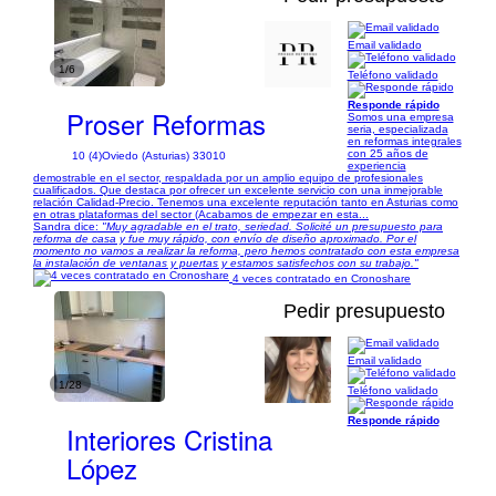
Email validado
1/6
Teléfono validado
Responde rápido
Proser Reformas
Somos una empresa
seria, especializada
en reformas integrales
con 25 años de
10 (4)
Oviedo (Asturias) 33010
experiencia
demostrable en el sector, respaldada por un amplio equipo de profesionales
cualificados. Que destaca por ofrecer un excelente servicio con una inmejorable
relación Calidad-Precio. Tenemos una excelente reputación tanto en Asturias como
en otras plataformas del sector (Acabamos de empezar en esta...
Sandra dice:
"Muy agradable en el trato, seriedad. Solicité un presupuesto para
reforma de casa y fue muy rápido, con envío de diseño aproximado. Por el
momento no vamos a realizar la reforma, pero hemos contratado con esta empresa
la instalación de ventanas y puertas y estamos satisfechos con su trabajo."
4 veces contratado en Cronoshare
Pedir presupuesto
Email validado
1/28
Teléfono validado
Responde rápido
Interiores Cristina
López