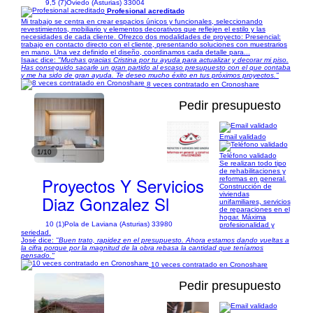
9,5 (7)
Oviedo (Asturias) 33004
Profesional acreditado
Mi trabajo se centra en crear espacios únicos y funcionales, seleccionando
revestimientos, mobiliario y elementos decorativos que reflejen el estilo y las
necesidades de cada cliente. Ofrezco dos modalidades de proyecto: Presencial:
trabajo en contacto directo con el cliente, presentando soluciones con muestrarios
en mano. Una vez definido el diseño, coordinamos cada detalle para...
Isaac dice:
"Muchas gracias Cristina por tu ayuda para actualizar y decorar mi piso.
Has conseguido sacarle un gran partido al escaso presupuesto con el que contaba
y me ha sido de gran ayuda. Te deseo mucho éxito en tus próximos proyectos."
8 veces contratado en Cronoshare
Pedir presupuesto
Email validado
1/10
Teléfono validado
Se realizan todo tipo
de rehabilitaciones y
Proyectos Y Servicios
reformas en general.
Construcción de
viviendas
Diaz Gonzalez Sl
unifamiliares, servicios
de reparaciones en el
hogar. Máxima
10 (1)
Pola de Laviana (Asturias) 33980
profesionalidad y
seriedad.
José dice:
"Buen trato, rapidez en el presupuesto. Ahora estamos dando vueltas a
la cifra porque por la magnitud de la obra rebasa la cantidad que teníamos
pensado."
10 veces contratado en Cronoshare
Pedir presupuesto