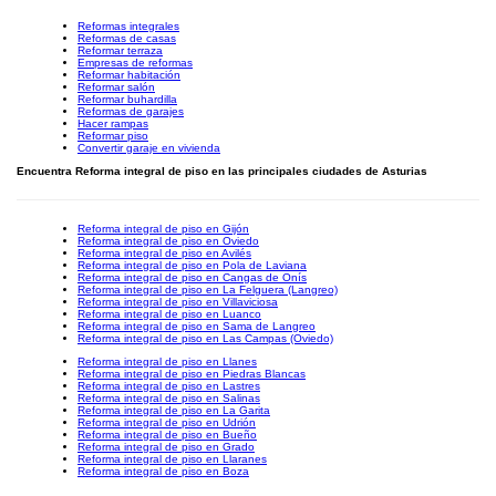
Reformas integrales
Reformas de casas
Reformar terraza
Empresas de reformas
Reformar habitación
Reformar salón
Reformar buhardilla
Reformas de garajes
Hacer rampas
Reformar piso
Convertir garaje en vivienda
Encuentra Reforma integral de piso en las principales ciudades de Asturias
Reforma integral de piso en Gijón
Reforma integral de piso en Oviedo
Reforma integral de piso en Avilés
Reforma integral de piso en Pola de Laviana
Reforma integral de piso en Cangas de Onís
Reforma integral de piso en La Felguera (Langreo)
Reforma integral de piso en Villaviciosa
Reforma integral de piso en Luanco
Reforma integral de piso en Sama de Langreo
Reforma integral de piso en Las Campas (Oviedo)
Reforma integral de piso en Llanes
Reforma integral de piso en Piedras Blancas
Reforma integral de piso en Lastres
Reforma integral de piso en Salinas
Reforma integral de piso en La Garita
Reforma integral de piso en Udrión
Reforma integral de piso en Bueño
Reforma integral de piso en Grado
Reforma integral de piso en Llaranes
Reforma integral de piso en Boza