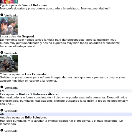
Egoitz opina de
Vascol Reformas
:
Muy profesionales y presupuesto adecuado a lo solicitado. Muy recomendables!!
Verificada
Laura opina de
Grupowi
:
De momento solo hemos tenido la visita para dar presupuesto, pero la impresión muy
buena,muy puntual,educado y nos ha explicado muy bien todas las dudas,si finalmente
hacemos el trabajo con el...
Verificada
Yolanda opina de
Luis Fernando
:
Solicite un presupuesto para reforma integral de una casa que tenía pensado comprar y me
asesoró muy bien en cuanto a la reforma.
Verificada
EV
Eva opina de
Pintura Y Reformas Álvarez
:
Han realizado la reforma completa de mi piso y no puedo estar más contenta. Extraordinarios
profesionales, puntuales, trabajadores, siempre buscando la solución a todos los problemas y
con una...
Verificada
ÁN
Ángeles opina de
Edlo Solutions
:
Han sido puntuales, y te ayudan a intentar solucionar el problema, y el trato excelente. Lo
recomiendo
Verificada