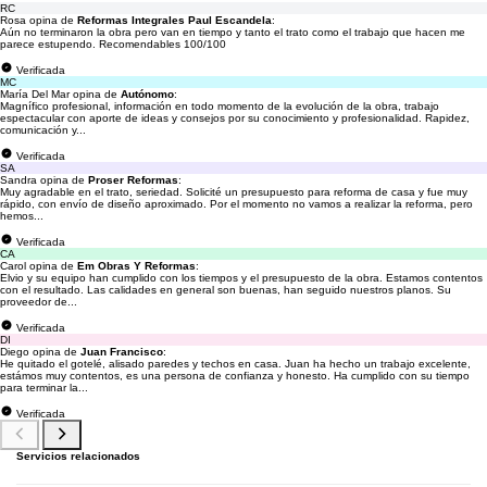
RC
Rosa opina de
Reformas Integrales Paul Escandela
:
Aún no terminaron la obra pero van en tiempo y tanto el trato como el trabajo que hacen me
parece estupendo. Recomendables 100/100
Verificada
MC
María Del Mar opina de
Autónomo
:
Magnífico profesional, información en todo momento de la evolución de la obra, trabajo
espectacular con aporte de ideas y consejos por su conocimiento y profesionalidad. Rapidez,
comunicación y...
Verificada
SA
Sandra opina de
Proser Reformas
:
Muy agradable en el trato, seriedad. Solicité un presupuesto para reforma de casa y fue muy
rápido, con envío de diseño aproximado. Por el momento no vamos a realizar la reforma, pero
hemos...
Verificada
CA
Carol opina de
Em Obras Y Reformas
:
Elvio y su equipo han cumplido con los tiempos y el presupuesto de la obra. Estamos contentos
con el resultado. Las calidades en general son buenas, han seguido nuestros planos. Su
proveedor de...
Verificada
DI
Diego opina de
Juan Francisco
:
He quitado el gotelé, alisado paredes y techos en casa. Juan ha hecho un trabajo excelente,
estámos muy contentos, es una persona de confianza y honesto. Ha cumplido con su tiempo
para terminar la...
Verificada
Servicios relacionados