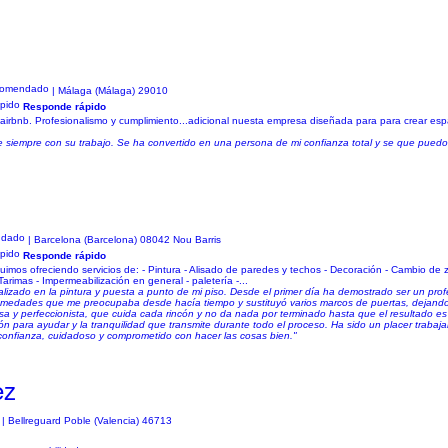
| Málaga (Málaga) 29010
Responde rápido
de airbnb. Profesionalismo y cumplimiento...adicional nuesta empresa diseñada para para crear espa
 siempre con su trabajo. Se ha convertido en una persona de mi confianza total y se que puedo c
| Barcelona (Barcelona) 08042 Nou Barris
Responde rápido
os ofreciendo servicios de: - Pintura - Alisado de paredes y techos - Decoración - Cambio de z
 Tarimas - Impermeabilización en general - paletería -...
alizado en la pintura y puesta a punto de mi piso. Desde el primer día ha demostrado ser un prof
 humedades que me preocupaba desde hacía tiempo y sustituyó varios marcos de puertas, dejand
a y perfeccionista, que cuida cada rincón y no da nada por terminado hasta que el resultado es
n para ayudar y la tranquilidad que transmite durante todo el proceso. Ha sido un placer trabaja
confianza, cuidadoso y comprometido con hacer las cosas bien."
ez
| Bellreguard Poble (Valencia) 46713