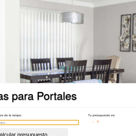
s para Portales
ros de la rampa:
Tu presupuesto es:
– €