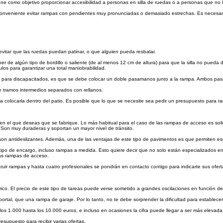
ene como objetivo proporcionar accesibilidad a personas en silla de ruedas o a personas que no 
conveniente evitar rampas con pendientes muy pronunciadas o demasiado estrechas. Es necesario 
evitar que las ruedas puedan patinar, o que alguien pueda resbalar.
de algún tipo de bordillo o saliente (de al menos 12 cm de altura) para que la silla no pueda de
os para garantizar una total maniobrabilidad.
s para discapacitados, es que se debe colocar un doble pasamanos junto a la rampa. Ambos pasam
de tramos intermedios separados con rellanos.
colocarla dentro del patio. Es posible que lo que se necesite sea pedir un presupuesto para ra
al en el que deseas que se fabrique. Lo más habitual para el caso de las rampas de acceso es s
Son muy duraderas y soportan un mayor nivel de tránsito.
on antideslizantes. Además, una de las ventajas de este tipo de pavimentos es que permiten esc
ipo de encargo, incluso rampas a medida. Esto quiere decir que no solo están especializados en
las rampas de acceso.
uir rampas y hasta cuatro profesionales se pondrán en contacto contigo para indicarte sus ofert
rico. El precio de este tipo de tareas puede verse sometido a grandes oscilaciones en función de 
tal, que una rampa de garaje. Por lo tanto, no te debe sorprender la dificultad para establecer
os 1.000 hasta los 10.000 euros, e incluso en ocasiones la cifra puede llegar a ser más elevada
esupuesto para recibir varias ofertas.