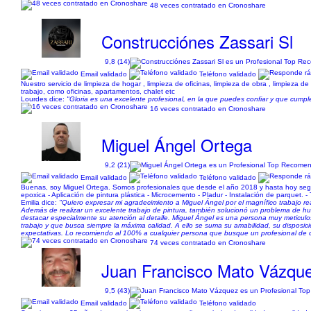
48 veces contratado en Cronoshare
Construcciónes Zassari Sl
9,8 (14)
Email validado
Teléfono validado
Nuestro servicio de limpieza de hogar , limpieza de oficinas, limpieza de obra , limpieza 
trabajo, como oficinas, apartamentos, chalet etc
Lourdes dice:
"Gloria es una excelente profesional, en la que puedes confiar y que cumple
16 veces contratado en Cronoshare
Miguel Ángel Ortega
9,2 (21)
Email validado
Teléfono validado
Buenas, soy Miguel Ortega. Somos profesionales que desde el año 2018 y hasta hoy seguim
epoxica -︎︎ Aplicación de pintura plástica - Microcemento - Pladur - Instalación de parquet. -
Emilia dice:
"Quiero expresar mi agradecimiento a Miguel Ángel por el magnífico trabajo re
Además de realizar un excelente trabajo de pintura, también solucionó un problema de
destacar especialmente su atención al detalle. Miguel Ángel es una persona muy meticulos
trabajo y que busca siempre la máxima calidad. A ello se suma su amabilidad, su disposició
expectativas. Lo recomiendo al 100% a cualquier persona que busque un profesional de 
74 veces contratado en Cronoshare
Juan Francisco Mato Vázqu
9,5 (43)
Email validado
Teléfono validado