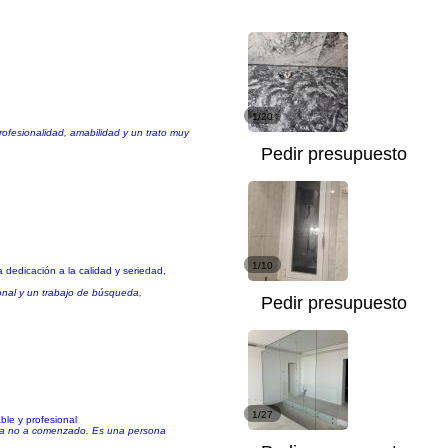
1/20
ofesionalidad, amabilidad y un trato muy
Pedir presupuesto
1/10
 dedicación a la calidad y seriedad,
onal y un trabajo de búsqueda,
Pedir presupuesto
1/27
ble y profesional
obra no a comenzado. Es una persona