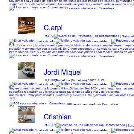
Soy pintor con 25 años de experiencia me gusta realizar trabajos de calidad, puntualidad 
Jorge dice:
"Excelente profesional. Ha alisado las paredes y pintado toda la vivienda con 
72 veces contratado en Cronoshare
C.arpi
9,8 (9)
| Sabadel
Email validado
Teléfono validado
C. Arpi es una carpintería pequeña pero especializada, dedicada al mantenimiento, repa
precisión y compromiso con la calidad. En C. Arpi ofrecemos un servicio cercano y person
Pedro Antonio dice:
"El trabajo consistió en hacer dos puertas para tapar el hueco de un 
32 veces contratado en Cronoshare
Jordi Miquel
8,7 (88)
Barcelona (Barcelona) 08026 El Clot
Email validado
Teléfono validado
Soy un autónomo con una furgoneta 0 km. De septiembre 2024 y otra furgoneta más pequeñ
pequeñas reparaciones y jardinería-limpieza, tengo 33 años y soy de Barcelona.
Andreu dice:
"Muy profesionales, puntuales y eficientes. Me ayudaron a montar varios mueb
👌👌."
108 veces contratado en Cronoshare
Cristhian
9,9 (17)
| Barc
Email validado
Teléfono validado