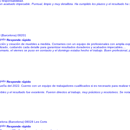
y responsabilidad.
un acabado impecable. Puntual, limpio y muy detallista. Ha cumplido los plazos y el resultado ha
l (Barcelona) 08201
Responde rápido
ración y creación de muebles a medida. Contamos con un equipo de profesionales con amplia expe
alizado, cuidando cada detalle para garantizar resultados duraderos y acabados impecables....
armario, el viernes se puso en contacto y el domingo estaba hecho el trabajo. Buen profesional,
Responde rápido
a del 2022. Cuento con un equipo de trabajadores cualificados si es necesario para realizar 
les y el resultado fue excelente. Fueron directos al trabajo, muy prácticos y resolutivos. Se no
elona (Barcelona) 08028 Les Corts
Responde rápido