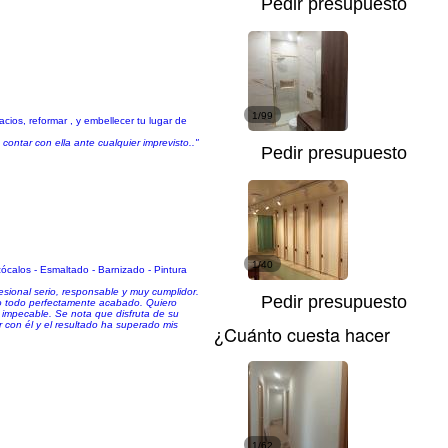
Pedir presupuesto
1/99
cios, reformar , y embellecer tu lugar de
ontar con ella ante cualquier imprevisto.."
Pedir presupuesto
1/40
ócalos - Esmaltado - Barnizado - Pintura
esional serio, responsable y muy cumplidor.
Pedir presupuesto
o todo perfectamente acabado. Quiero
 impecable. Se nota que disfruta de su
r con él y el resultado ha superado mis
¿Cuánto cuesta hacer
1/62