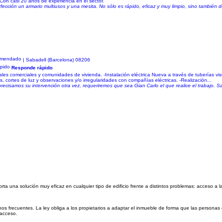
 Con casi 20 años de experiencia en el sector.
rfección un armario multiusos y una mesita. No sólo es rápido, eficaz y muy limpio, sino también 
| Sabadell (Barcelona) 08206
Responde rápido
les comerciales y comunidades de vivienda. -Instalación eléctrica Nueva a través de tuberías vi
 cortes de luz y observaciones y/o irregularidades con compañías eléctricas. -Realización...
 precisamos su intervención otra vez, requeriremos que sea Gian Carlo el que realice el trabajo. Sa
orta una solución muy eficaz en cualquier tipo de edificio frente a distintos problemas: acceso a 
s frecuentes. La ley obliga a los propietarios a adaptar el inmueble de forma que las persona
 acceso.