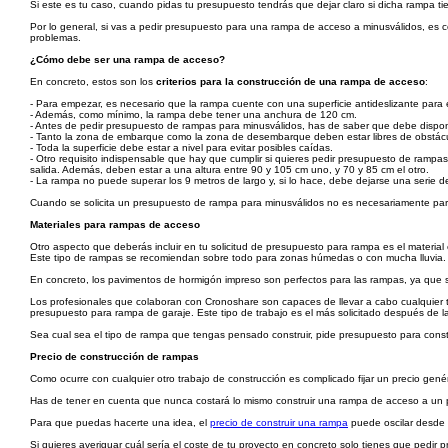
Si este es tu caso, cuando pidas tu presupuesto tendrás que dejar claro si dicha rampa ti
Por lo general, si vas a pedir presupuesto para una rampa de acceso a minusválidos, es 
problemas.
¿Cómo debe ser una rampa de acceso?
En concreto, estos son los
criterios para la construcción de una rampa de acceso
:
- Para empezar, es necesario que la rampa cuente con una superficie antideslizante para 
- Además, como mínimo, la rampa debe tener una anchura de 120 cm.
- Antes de pedir presupuesto de rampas para minusválidos, has de saber que debe disponer 
- Tanto la zona de embarque como la zona de desembarque deben estar libres de obstácul
- Toda la superficie debe estar a nivel para evitar posibles caídas.
- Otro requisito indispensable que hay que cumplir si quieres pedir presupuesto de rampa
salida. Además, deben estar a una altura entre 90 y 105 cm uno, y 70 y 85 cm el otro.
- La rampa no puede superar los 9 metros de largo y, si lo hace, debe dejarse una serie 
Cuando se solicita un presupuesto de rampa para minusválidos no es necesariamente para 
Materiales para rampas de acceso
Otro aspecto que deberás incluir en tu solicitud de presupuesto para rampa es el materi
Este tipo de rampas se recomiendan sobre todo para zonas húmedas o con mucha lluvia. 
En concreto, los pavimentos de hormigón impreso son perfectos para las rampas, ya que s
Los profesionales que colaboran con Cronoshare son capaces de llevar a cabo cualquier t
presupuesto para rampa de garaje. Este tipo de trabajo es el más solicitado después de 
Sea cual sea el tipo de rampa que tengas pensado construir, pide presupuesto para constr
Precio de construcción de rampas
Como ocurre con cualquier otro trabajo de construcción es complicado fijar un precio gené
Has de tener en cuenta que nunca costará lo mismo construir una rampa de acceso a un por
Para que puedas hacerte una idea, el
precio de construir una rampa
puede oscilar desde l
Si quieres averiguar cuál sería el coste de tu proyecto en concreto solo tienes que pedir pr