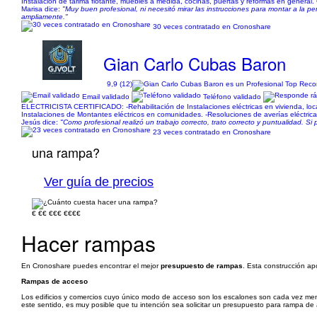
Instalación de tarima flotante, muebles a medida, cocinas, puertas y reformas en general.
Marisa dice:
"Muy buen profesional, ni necesitó mirar las instrucciones para montar a la pe
ampliamente."
30 veces contratado en Cronoshare
Gian Carlo Cubas Baron
9,9 (12)
Email validado
Teléfono validado
ELECTRICISTA CERTIFICADO: -Rehabilitación de Instalaciones eléctricas en vivienda, loca
Instalaciones de Montantes eléctricos en comunidades. -Resoluciones de averías eléctricas,
Jesús dice:
"Como profesional realizó un trabajo correcto, trato correcto y puntualidad. Si
23 veces contratado en Cronoshare
una rampa?
Ver guía de precios
€
€€
€€€
€€€€
Hacer rampas
En Cronoshare puedes encontrar el mejor
presupuesto de rampas
. Esta construcción ap
Rampas de acceso
Los edificios y comercios cuyo único modo de acceso son los escalones son cada vez meno
este sentido, es muy posible que tu intención sea solicitar un presupuesto para rampa de