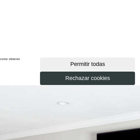
sí como obtener
más