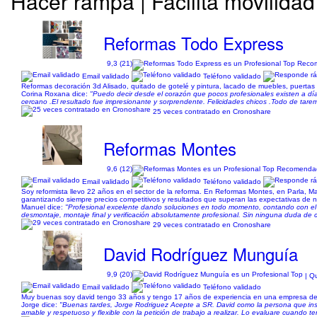
Hacer rampa | Facilita movilidad
Reformas Todo Express
9,3 (21)
Email validado
Teléfono validado
Reformas decoración 3d Alisado, quitado de gotelé y pintura, lacado de muebles, puertas e
Corina Roxana dice:
"Puedo decir desde el corazón que pocos profesionales existen a día
cercano .El resultado fue impresionante y sorprendente. Felicidades chicos .Todo de tarem
25 veces contratado en Cronoshare
Reformas Montes
9,6 (12)
Email validado
Teléfono validado
Soy reformista llevo 22 años en el sector de la reforma. En Reformas Montes, en Parla, Ma
garantizando siempre precios competitivos y resultados que superan las expectativas de nu
Manuel dice:
"Profesional excelente dando soluciones en todo momento, contando con el c
desmontaje, montaje final y verificación absolutamente profesional. Sin ninguna duda de co
29 veces contratado en Cronoshare
David Rodríguez Munguía
9,9 (20)
| Q
Email validado
Teléfono validado
Muy buenas soy david tengo 33 años y tengo 17 años de experiencia en una empresa de to
Jorge dice:
"Buenas tardes, Jorge Rodriguez Acepte a SR. David como la persona que inst
amable y respetuoso y flexible con la petición de trabajo a realizar. Lo evaluare cuando te