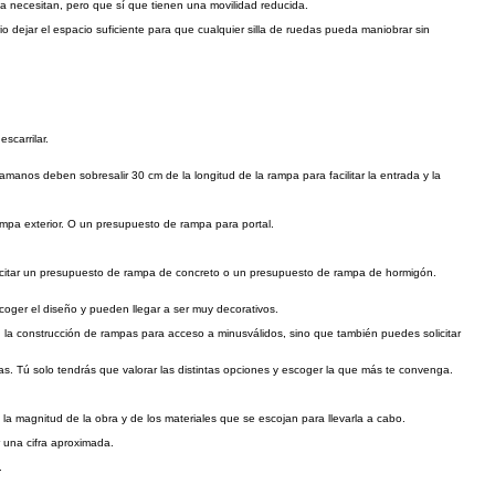
la necesitan, pero que sí que tienen una movilidad reducida.
dejar el espacio suficiente para que cualquier silla de ruedas pueda maniobrar sin
scarrilar.
anos deben sobresalir 30 cm de la longitud de la rampa para facilitar la entrada y la
mpa exterior. O un presupuesto de rampa para portal.
olicitar un presupuesto de rampa de concreto o un presupuesto de rampa de hormigón.
oger el diseño y pueden llegar a ser muy decorativos.
 la construcción de rampas para acceso a minusválidos, sino que también puedes solicitar
as. Tú solo tendrás que valorar las distintas opciones y escoger la que más te convenga.
la magnitud de la obra y de los materiales que se escojan para llevarla a cabo.
 una cifra aproximada.
.