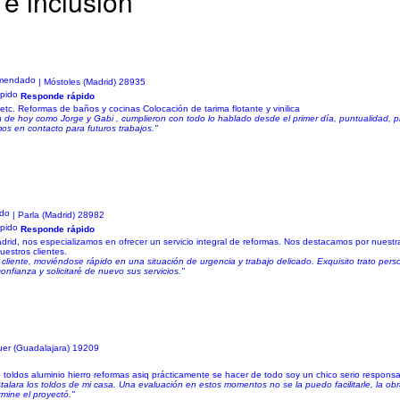
 e inclusión
| Móstoles (Madrid) 28935
Responde rápido
tc. Reformas de baños y cocinas Colocación de tarima flotante y vinilica
 de hoy como Jorge y Gabi , cumplieron con todo lo hablado desde el primer día, puntualidad, pr
os en contacto para futuros trabajos."
| Parla (Madrid) 28982
Responde rápido
drid, nos especializamos en ofrecer un servicio integral de reformas. Nos destacamos por nuestra
estros clientes.
liente, moviéndose rápido en una situación de urgencia y trabajo delicado. Exquisito trato pers
nfianza y solicitaré de nuevo sus servicios."
uer (Guadalajara) 19209
ldos aluminio hierro reformas asiq prácticamente se hacer de todo soy un chico serio responsa
alara los toldos de mi casa. Una evaluación en estos momentos no se la puedo facilitarle, la 
rmine el proyectó."