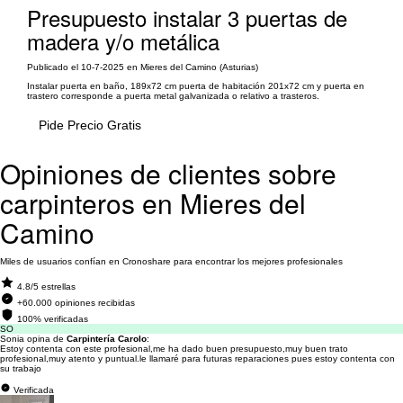
Presupuesto instalar 3 puertas de
madera y/o metálica
Publicado el 10-7-2025 en Mieres del Camino (Asturias)
Instalar puerta en baño, 189x72 cm puerta de habitación 201x72 cm y puerta en
trastero corresponde a puerta metal galvanizada o relativo a trasteros.
Pide Precio Gratis
Opiniones de clientes sobre
carpinteros en Mieres del
Camino
Miles de usuarios confían en Cronoshare para encontrar los mejores profesionales
4.8/5 estrellas
+60.000 opiniones recibidas
100% verificadas
SO
Sonia opina de
Carpintería Carolo
:
Estoy contenta con este profesional,me ha dado buen presupuesto,muy buen trato
profesional,muy atento y puntual.le llamaré para futuras reparaciones pues estoy contenta con
su trabajo
Verificada