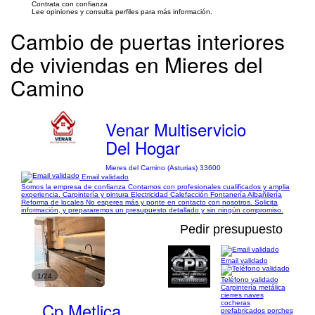
Contrata con confianza
Lee opiniones y consulta perfiles para más información.
Cambio de puertas interiores
de viviendas en Mieres del
Camino
Venar Multiservicio
Del Hogar
Mieres del Camino (Asturias) 33600
Email validado
Somos la empresa de confianza Contamos con profesionales cualificados y amplia
experiencia. Carpintería y pintura Electricidad Calefacción Fontanería Albañilería
Reforma de locales No esperes más y ponte en contacto con nosotros. Solicita
información, y prepararemos un presupuesto detallado y sin ningún compromiso.
Pedir presupuesto
Email validado
1/24
Teléfono validado
Carpintería metálica
cierres naves
Cp Metlica
cocheras
prefabricados porches