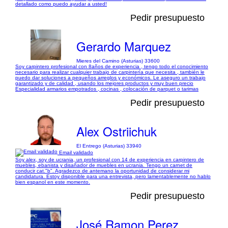
detallado como puedo ayudar a usted!
Pedir presupuesto
Gerardo Marquez
Mieres del Camino (Asturias) 33600
Soy carpintero profesional con 8años de experiencia , tengo todo el conocimiento
necesario para realizar cualquier trabajo de carpintería que necesita , también le
puedo dar soluciones a pequeños arreglos y económicos. Le aseguro un trabajo
garantizado y de calidad , usando los mejores productos y muy buen precio
Especialidad armarios empotrados , cocinas , colocación de parquet o tarimas
Pedir presupuesto
Alex Ostriichuk
El Entrego (Asturias) 33940
Email validado
Soy alex, soy de ucrania, un profesional con 14 de experiencia en carpintero de
muebles, ebanista y disañador de muebles en ucrania. Tengo un carnet de
conducir cat."b". Agradezco de antemano la oportunidad de considerar mi
candidatura. Estoy disponible para una entrevista, pero lamentablemente no hablo
bien espanol en este momento.
Pedir presupuesto
José Ramon Perez