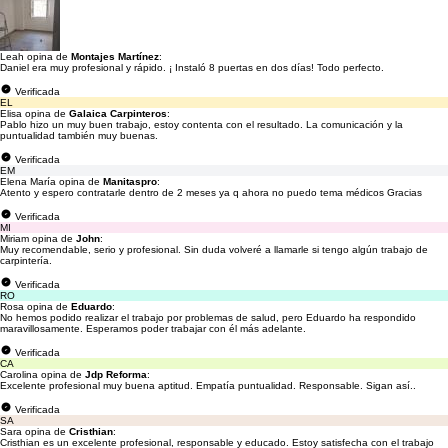
Leah opina de
Montajes Martínez
:
Daniel era muy profesional y rápido. ¡ Instaló 8 puertas en dos días! Todo perfecto.
Verificada
EL
Elisa opina de
Galaica Carpinteros
:
Pablo hizo un muy buen trabajo, estoy contenta con el resultado. La comunicación y la
puntualidad también muy buenas.
Verificada
EM
Elena María opina de
Manitaspro
:
Atento y espero contratarle dentro de 2 meses ya q ahora no puedo tema médicos Gracias
Verificada
MI
Miriam opina de
John
:
Muy recomendable, serio y profesional. Sin duda volveré a llamarle si tengo algún trabajo de
carpintería.
Verificada
RO
Rosa opina de
Eduardo
:
No hemos podido realizar el trabajo por problemas de salud, pero Eduardo ha respondido
maravillosamente. Esperamos poder trabajar con él más adelante.
Verificada
CA
Carolina opina de
Jdp Reforma
:
Excelente profesional muy buena aptitud. Empatía puntualidad. Responsable. Sigan así..
Verificada
SA
Sara opina de
Cristhian
:
Cristhian es un excelente profesional, responsable y educado. Estoy satisfecha con el trabajo