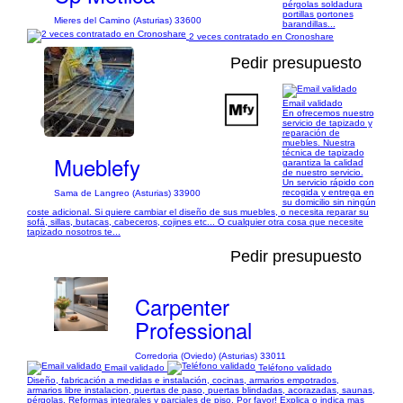
pérgolas soldadura
portillas portones
Mieres del Camino (Asturias) 33600
barandillas...
2 veces contratado en Cronoshare
Pedir presupuesto
Email validado
En ofrecemos nuestro
1/3
servicio de tapizado y
reparación de
muebles. Nuestra
técnica de tapizado
Mueblefy
garantiza la calidad
de nuestro servicio.
Un servicio rápido con
recogida y entrega en
Sama de Langreo (Asturias) 33900
su domicilio sin ningún
coste adicional. Si quiere cambiar el diseño de sus muebles, o necesita reparar su
sofá, sillas, butacas, cabeceros, cojines etc... O cualquier otra cosa que necesite
tapizado nosotros te...
Pedir presupuesto
Carpenter
Professional
Corredoria (Oviedo) (Asturias) 33011
Email validado
Teléfono validado
Diseño, fabricación a medidas e instalación, cocinas, armarios empotrados,
armarios libre instalacion, puertas de paso, puertas blindadas, acorazadas, saunas,
pérgolas. Reformas integrales y parciales de piso. Por favor! Explica o indica mas