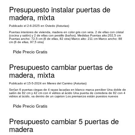
Presupuesto instalar puertas de
madera, mixta
Publicado el 2-6-2025 en Oviedo (Asturias)
Puertas interiores de vivienda, madera en color gris con veta. 2 de ellas con cristal
(cocina y salón) y 2 de ellas con pestillo (baños). Medidas Puertas alto:202,5 cm
Puertas ancho: 72,5 cm (6 de ellas, 82 otra) Marco alto: 211 cm Marco ancho: 88
cm (6 de ellas, 97,5 otra)
Pide Precio Gratis
Presupuesto cambiar puertas de
madera, mixta
Publicado el 15-5-2024 en Mieres del Camino (Asturias)
Serían 6 puertas ciegas de 4 rayas lacadas en blanco marca perciber Una doble de
salón de 82 cm y 42 cm con 4 vidrios al ácido Una puerta de corredera de 82 con 4
vidrios al ácido, va dentro de un cajeton Los premarcos están puestos nuevos
Pide Precio Gratis
Presupuesto cambiar 5 puertas de
madera