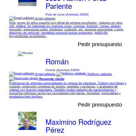
Pariente
Pola de Lena (Asturias) 33630
Email validado
Hola, tengo 41 años español soy oficial de primera encofrador , trabajos en obra
civil, pública, he trabajado en empresa como, coprosa, fomento, comsa, alvarez
gonzalez, estructuras unika, bredastur, codenfra, etc, persona reponsable y sería,
dispongo de vehículo, movilidad nacional incluso extranjero, (prl20+8h
tpc)certificado acreditativo.
Pedir presupuesto
Román
Oviedo (Asturias) 33004
Email validado
Teléfono validado
Responde rápido
Profesional de reformas especializado en pintura de interiores. Trabajo muy limpio y
cuidado: protección completa de suelos, muebles y ventanas, y acabados de
calidad con buenos materiales. También realizo trabajos de mantenimiento y
pequeñas reformas según las necesidades del cliente. Seriedad, puntualidad y
resultados bien hechos.
Pedir presupuesto
Maximino Rodríguez
Pérez