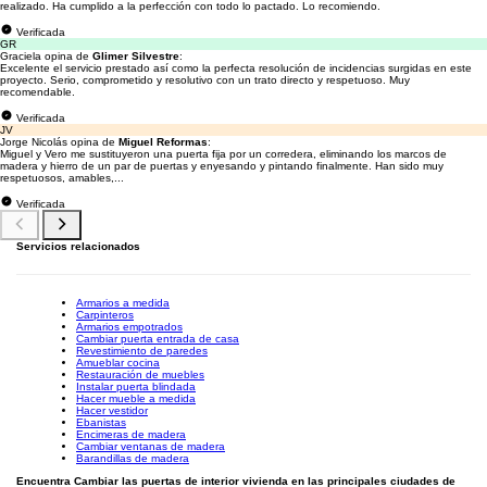
realizado. Ha cumplido a la perfección con todo lo pactado. Lo recomiendo.
Verificada
GR
Graciela opina de
Glimer Silvestre
:
Excelente el servicio prestado así como la perfecta resolución de incidencias surgidas en este
proyecto. Serio, comprometido y resolutivo con un trato directo y respetuoso. Muy
recomendable.
Verificada
JV
Jorge Nicolás opina de
Miguel Reformas
:
Miguel y Vero me sustituyeron una puerta fija por un corredera, eliminando los marcos de
madera y hierro de un par de puertas y enyesando y pintando finalmente. Han sido muy
respetuosos, amables,...
Verificada
Servicios relacionados
Armarios a medida
Carpinteros
Armarios empotrados
Cambiar puerta entrada de casa
Revestimiento de paredes
Amueblar cocina
Restauración de muebles
Instalar puerta blindada
Hacer mueble a medida
Hacer vestidor
Ebanistas
Encimeras de madera
Cambiar ventanas de madera
Barandillas de madera
Encuentra Cambiar las puertas de interior vivienda en las principales ciudades de