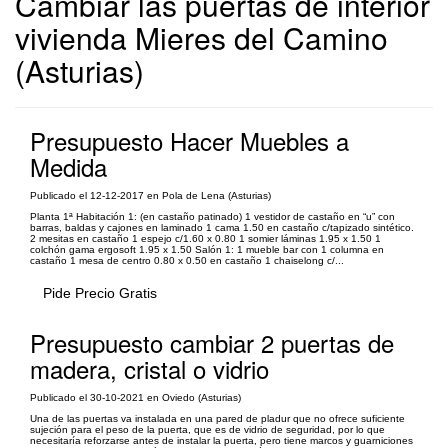
Cambiar las puertas de interior
vivienda Mieres del Camino
(Asturias)
Presupuesto Hacer Muebles a
Medida
Publicado el 12-12-2017 en Pola de Lena (Asturias)
Planta 1ª Habitación 1: (en castaño patinado) 1 vestidor de castaño en “u” con
barras, baldas y cajones en laminado 1 cama 1.50 en castaño c/tapizado sintético.
2 mesitas en castaño 1 espejo c/1.60 x 0.80 1 somier láminas 1.95 x 1.50 1
colchón gama ergosoft 1.95 x 1.50 Salón 1: 1 mueble bar con 1 columna en
castaño 1 mesa de centro 0.80 x 0.50 en castaño 1 chaiselong c/...
Pide Precio Gratis
Presupuesto cambiar 2 puertas de
madera, cristal o vidrio
Publicado el 30-10-2021 en Oviedo (Asturias)
Una de las puertas va instalada en una pared de pladur que no ofrece suficiente
sujeción para el peso de la puerta, que es de vidrio de seguridad, por lo que
necesitaría reforzarse antes de instalar la puerta, pero tiene marcos y guarniciones