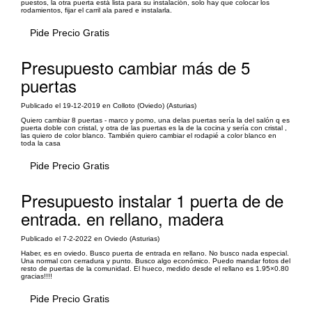
puestos, la otra puerta está lista para su instalación, solo hay que colocar los
rodamientos, fijar el carril ala pared e instalarla.
Pide Precio Gratis
Presupuesto cambiar más de 5
puertas
Publicado el 19-12-2019 en Colloto (Oviedo) (Asturias)
Quiero cambiar 8 puertas - marco y pomo, una delas puertas sería la del salón q es
puerta doble con cristal, y otra de las puertas es la de la cocina y sería con cristal ,
las quiero de color blanco. También quiero cambiar el rodapié a color blanco en
toda la casa
Pide Precio Gratis
Presupuesto instalar 1 puerta de de
entrada. en rellano, madera
Publicado el 7-2-2022 en Oviedo (Asturias)
Haber, es en oviedo. Busco puerta de entrada en rellano. No busco nada especial.
Una normal con cerradura y punto. Busco algo económico. Puedo mandar fotos del
resto de puertas de la comunidad. El hueco, medido desde el rellano es 1.95×0.80
gracias!!!!
Pide Precio Gratis