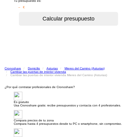
Tu presupuesto es:
– €
Cronoshare
Domicilio
Asturias
Mieres del Camino (Asturias)
Cambiar las puertas de interior vivienda
Cambiar las puertas de interior vivienda Mieres del Camino (Asturias)
¿Por qué contratar profesionales de Cronoshare?
Es gratuito
Usa Cronoshare gratis: recibe presupuestos y contacta con 4 profesionales.
Compara precios de tu zona
Compara hasta 4 presupuestos desde tu PC o smartphone, sin compromiso.