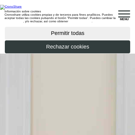
Información sobre cookies
Cronoshare utiliza cookies propias y de terceros para fines analíticos. Puedes
aceptar todas las cookies pulsando el botón “Permitir todas”. Puedes cambiar la
MENU
configuración
, y/o rechazar, así como obtener
más información
.