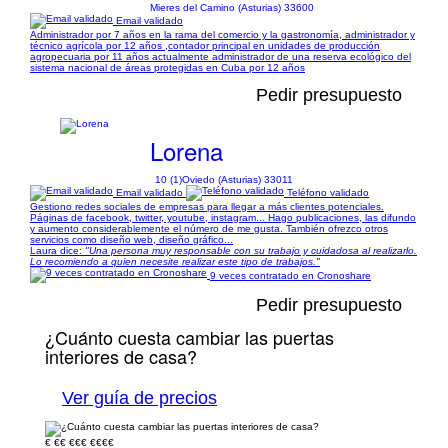
Mieres del Camino (Asturias) 33600
Email validado
Administrador por 7 años en la rama del comercio y la gastronomía, administrador y
técnico agrícola por 12 años ,contador principal en unidades de producción
agropecuaria por 11 años actualmente administrador de una reserva ecológico del
sistema nacional de áreas protegidas en Cuba por 12 años
Pedir presupuesto
Lorena
10 (1)
Oviedo (Asturias) 33011
Email validado
Teléfono validado
Gestiono redes sociales de empresas para llegar a más clientes potenciales.
Páginas de facebook, twitter, youtube, instagram... Hago publicaciones, las difundo
y aumento considerablemente el número de me gusta. También ofrezco otros
servicios como diseño web, diseño gráfico...
Laura dice:
"Una persona muy responsable con su trabajo y cuidadosa al realizarlo.
Lo recomiendo a quien necesite realizar este tipo de trabajos."
9 veces contratado en Cronoshare
Pedir presupuesto
¿Cuánto cuesta cambiar las puertas
interiores de casa?
Ver guía de precios
€
€€
€€€
€€€€