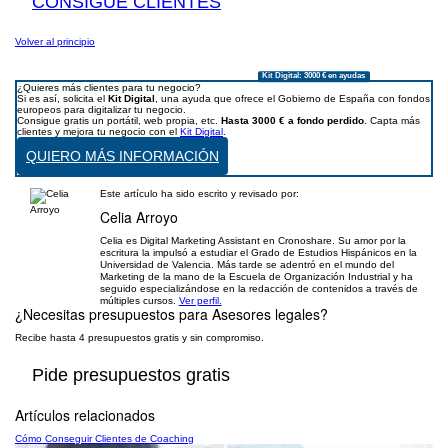
CONSIGUE CLIENTES
Volver al principio
Kit Digital: 3000 € en ayudas
¿Quieres más clientes para tu negocio?
Si es así, solicita el
Kit Digital
, una ayuda que ofrece el Gobierno de España con fondos
europeos para digitalizar tu negocio.
Consigue gratis un portátil, web propia, etc.
Hasta 3000 € a fondo perdido
. Capta más
clientes y mejora tu negocio con el
Kit Digital
.
QUIERO MÁS INFORMACIÓN
Este artículo ha sido escrito y revisado por:
Celia Arroyo
Celia es Digital Marketing Assistant en Cronoshare. Su amor por la
escritura la impulsó a estudiar el Grado de Estudios Hispánicos en la
Universidad de Valencia. Más tarde se adentró en el mundo del
Marketing de la mano de la Escuela de Organización Industrial y ha
seguido especializándose en la redacción de contenidos a través de
múltiples cursos.
Ver perfil.
¿Necesitas presupuestos para
Asesores legales
?
Recibe hasta 4 presupuestos gratis y sin compromiso.
Pide presupuestos gratis
Artículos relacionados
Cómo Conseguir Clientes de Coaching