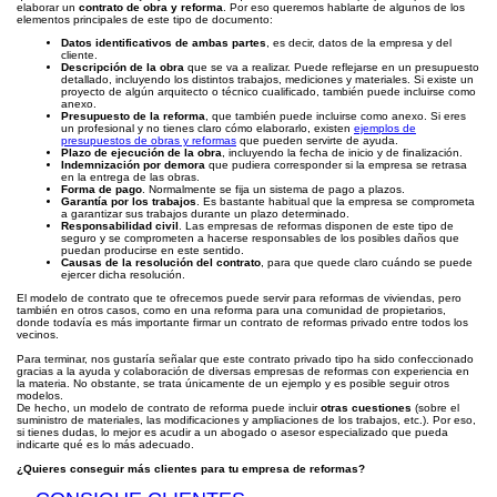
elaborar un
contrato de obra y reforma
. Por eso queremos hablarte de algunos de los
elementos principales de este tipo de documento:
Datos identificativos de ambas partes
, es decir, datos de la empresa y del
cliente.
Descripción de la obra
que se va a realizar. Puede reflejarse en un presupuesto
detallado, incluyendo los distintos trabajos, mediciones y materiales. Si existe un
proyecto de algún arquitecto o técnico cualificado, también puede incluirse como
anexo.
Presupuesto de la reforma
, que también puede incluirse como anexo. Si eres
un profesional y no tienes claro cómo elaborarlo, existen
ejemplos de
presupuestos de obras y reformas
que pueden servirte de ayuda.
Plazo de ejecución de la obra
, incluyendo la fecha de inicio y de finalización.
Indemnización por demora
que pudiera corresponder si la empresa se retrasa
en la entrega de las obras.
Forma de pago
. Normalmente se fija un sistema de pago a plazos.
Garantía por los trabajos
. Es bastante habitual que la empresa se comprometa
a garantizar sus trabajos durante un plazo determinado.
Responsabilidad civil
. Las empresas de reformas disponen de este tipo de
seguro y se comprometen a hacerse responsables de los posibles daños que
puedan producirse en este sentido.
Causas de la resolución del contrato
, para que quede claro cuándo se puede
ejercer dicha resolución.
El modelo de contrato que te ofrecemos puede servir para reformas de viviendas, pero
también en otros casos, como en una reforma para una comunidad de propietarios,
donde todavía es más importante firmar un contrato de reformas privado entre todos los
vecinos.
Para terminar, nos gustaría señalar que este contrato privado tipo ha sido confeccionado
gracias a la ayuda y colaboración de diversas empresas de reformas con experiencia en
la materia. No obstante, se trata únicamente de un ejemplo y es posible seguir otros
modelos.
De hecho, un modelo de contrato de reforma puede incluir
otras cuestiones
(sobre el
suministro de materiales, las modificaciones y ampliaciones de los trabajos, etc.). Por eso,
si tienes dudas, lo mejor es acudir a un abogado o asesor especializado que pueda
indicarte qué es lo más adecuado.
¿Quieres conseguir más clientes para tu empresa de reformas?