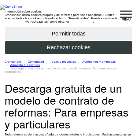
Información sobre cookies
Cronoshare utiliza cookies propias y de terceros para fines analíticos. Puedes
aceptar todas las cookies pulsando el botón “Permitir todas”. Puedes cambiar la
MENU
configuración
, y/o rechazar, así como obtener
más información
.
Cronoshare
Comunidad
Ideas y proyectos
Autónomos y empresas
Aumenta tus clientes
Descarga gratuita de un modelo de contrato de reformas: Para empresas y
particulares
Descarga gratuita de un
modelo de contrato de
reformas: Para empresas
y particulares
Toda reforma suele ir acompañada de ciertos miedos e inquietudes. Muchas personas se