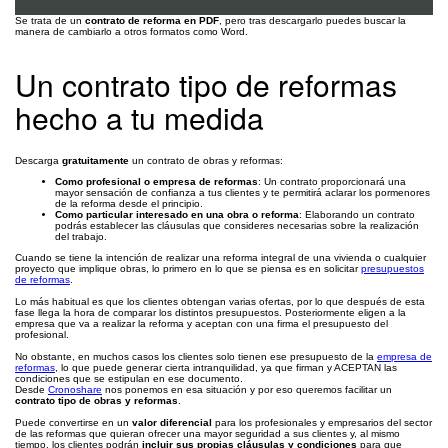
Se trata de un
contrato de reforma en PDF
, pero tras descargarlo puedes buscar la
manera de cambiarlo a otros formatos como Word.
Un contrato tipo de reformas
hecho a tu medida
Descarga
gratuitamente
un contrato de obras y reformas:
Como profesional o empresa de reformas
: Un contrato proporcionará una
mayor sensación de confianza a tus clientes y te permitirá aclarar los pormenores
de la reforma desde el principio.
Como particular interesado en una obra o reforma
: Elaborando un contrato
podrás establecer las cláusulas que consideres necesarias sobre la realización
del trabajo.
Cuando se tiene la intención de realizar una reforma integral de una vivienda o cualquier
proyecto que implique obras, lo primero en lo que se piensa es en solicitar
presupuestos
de reformas
.
Lo más habitual es que los clientes obtengan varias ofertas, por lo que después de esta
fase llega la hora de comparar los distintos presupuestos. Posteriormente eligen a la
empresa que va a realizar la reforma y aceptan con una firma el presupuesto del
profesional.
No obstante, en muchos casos los clientes solo tienen ese presupuesto de la
empresa de
reformas
, lo que puede generar cierta intranquilidad, ya que firman y ACEPTAN las
condiciones que se estipulan en ese documento.
Desde
Cronoshare
nos ponemos en esa situación y por eso queremos facilitar un
contrato tipo de obras y reformas
.
Puede convertirse en un
valor diferencial
para los profesionales y empresarios del sector
de las reformas que quieran ofrecer una mayor seguridad a sus clientes y, al mismo
tiempo, los clientes podrán
incluir sus propias cláusulas y condiciones
para que