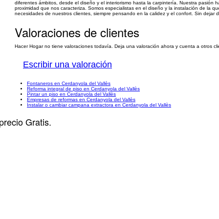
diferentes ámbitos, desde el diseño y el interiorismo hasta la carpintería. Nuestra pasión
proximidad que nos caracteriza. Somos especialistas en el diseño y la instalación de la 
necesidades de nuestros clientes, siempre pensando en la calidez y el confort. Sin dejar d
Valoraciones de clientes
Hacer Hogar no tiene valoraciones todavía. Deja una valoración ahora y cuenta a otros cl
Escribir una valoración
Fontaneros en Cerdanyola del Vallès
Reforma integral de piso en Cerdanyola del Vallès
Pintar un piso en Cerdanyola del Vallès
Empresas de reformas en Cerdanyola del Vallès
Instalar o cambiar campana extractora en Cerdanyola del Vallès
precio Gratis.