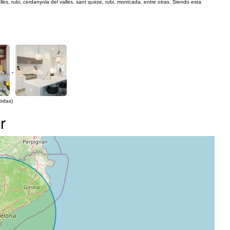
lés, rubi, cerdanyola del vallés, sant quirze, rubi, montcada, entre otras. Siendo esta
todas)
r