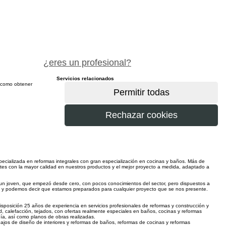
pide precio gratis
¿eres un profesional?
Servicios relacionados
sí como obtener
más
ecializada en reformas integrales con gran especialización en cocinas y baños. Más de
ientes con la mayor calidad en nuestros productos y el mejor proyecto a medida, adaptado a
un joven, que empezó desde cero, con pocos conocimientos del sector, pero dispuestos a
s y podemos decir que estamos preparados para cualquier proyecto que se nos presente.
isposición 25 años de experiencia en servicios profesionales de reformas y construcción y
idad, calefacción, tejados, con ofertas realmente especiales en baños, cocinas y reformas
ía, así como planos de obras realizadas.
ajos de diseño de interiores y reformas de baños, reformas de cocinas y reformas