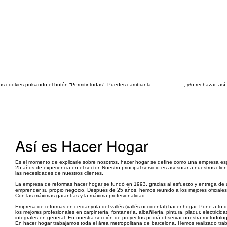
las cookies pulsando el botón “Permitir todas”. Puedes cambiar la
configuración
, y/o rechazar, a
Así es Hacer Hogar
Es el momento de explicarle sobre nosotros, hacer hogar se define como una empresa esp
25 años de experiencia en el sector. Nuestro principal servicio es asesorar a nuestros cl
las necesidades de nuestros clientes.
La empresa de reformas hacer hogar se fundó en 1993, gracias al esfuerzo y entrega de 
emprender su propio negocio. Después de 25 años, hemos reunido a los mejores oficiale
Con las máximas garantías y la máxima profesionalidad.
Empresa de reformas en cerdanyola del vallés (vallés occidental) hacer hogar. Pone a tu d
los mejores profesionales en carpintería, fontanería, albañilería, pintura, pladur, electric
integrales en general. En nuestra sección de proyectos podrá observar nuestra metodolog
En hacer hogar trabajamos toda el área metropolitana de barcelona. Hemos realizado trab