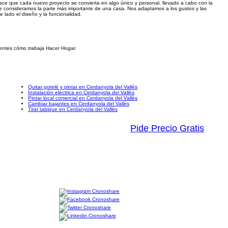
 hace que cada nuevo proyecto se convierta en algo único y personal, llevado a cabo con la
que consideramos la parte más importante de una casa. Nos adaptamos a los gustos y las
e lado el diseño y la funcionalidad.
ientes cómo trabaja Hacer Hogar.
Quitar gotelé y pintar en Cerdanyola del Vallès
Instalación eléctrica en Cerdanyola del Vallès
Pintar local comercial en Cerdanyola del Vallès
Cambiar bajantes en Cerdanyola del Vallès
Tirar tabique en Cerdanyola del Vallès
Pide Precio Gratis