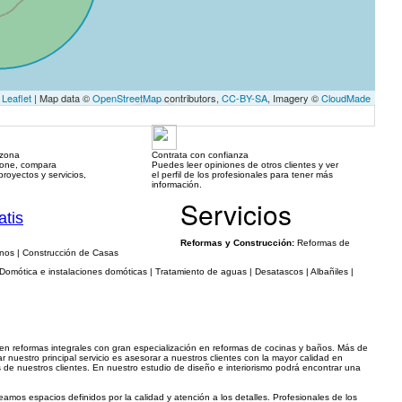
Leaflet
| Map data ©
OpenStreetMap
contributors,
CC-BY-SA
, Imagery ©
CloudMade
 zona
Contrata con confianza
hone, compara
Puedes leer opiniones de otros clientes y ver
royectos y servicios,
el perfil de los profesionales para tener más
información.
Servicios
atis
Reformas y Construcción:
Reformas de
anos | Construcción de Casas
omótica e instalaciones domóticas | Tratamiento de aguas | Desatascos | Albañiles |
 en reformas integrales con gran especialización en reformas de cocinas y baños. Más de
nuestro principal servicio es asesorar a nuestros clientes con la mayor calidad en
de nuestros clientes. En nuestro estudio de diseño e interiorismo podrá encontrar una
mos espacios definidos por la calidad y atención a los detalles. Profesionales de los