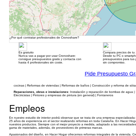
¿Por qué contratar profesionales de Cronoshare?
Es gratuito
Compara precios de tu
Nunca vas a pagar por usar Cronoshare:
Desde tu PC o smartp
consigue presupuestos gratis y contacta con
presupuestos para tus p
hasta 4 profesionales sin coste.
sin compromiso.
Pide Presupuesto Gr
cocinas | Reformas de viviendas | Reformas de baños | Construcción y reforma de sót
Reparaciones, obras e instalaciones:
Instalación y reparación de bombas de agua | D
Electricistas | Pintores y empresas de pintura (en general) | Fontaneros
Empleos
En nuestro estudio de interior podrá observar que se trata de una empresa especializada
25 años de experiencia en el sector realizando reformas en toda Cataluña. En Hacer Hogar 
nuestros productos. Siempre con el mejor proyecto a medida, adaptado a las necesidades 
gama de materiales, además, de proveedores de primeras marcas.
Apasionados del diseño, en Hacer Hogar ofrecemos reformas integrales de la vivienda. Crea