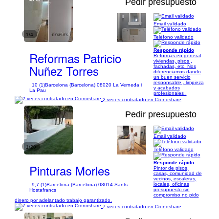
Pedir presupuesto
Email validado
1/4
Teléfono validado
Responde rápido
Reformas Patricio
Reformas en general
viviendas, pisos ,
Nuñez Torres
fachadas, etc. Nos
diferenciamos dando
un buen servicio
responsable , limpieza
10 (1)
Barcelona (Barcelona) 08020 La Verneda i
y acabados
La Pau
profesionales .
2 veces contratado en Cronoshare
Pedir presupuesto
Email validado
1/20
Teléfono validado
Responde rápido
Pinturas Morles
Pintor de pisos,
casas, comunidad de
vecinos, escaleras,
locales, oficinas
9,7 (1)
Barcelona (Barcelona) 08014 Sants
presupuesto sin
Hostafrancs
compromiso no pido
dinero por adelantado trabajo garantizado.
7 veces contratado en Cronoshare