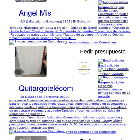
Responde rápido
Angel Mis
Mucho gusto,
encantado de poder
ayudarle, ofrecemos
nuestro servicios de:
9,3 (1)
Barcelona (Barcelona) 08041 El Guinardó
*Limpieza suelos,
Terrados, *Balcones con agua a presión. *Quitado de Gotelé paredes. *Quitado de
Gotelé techos. *Quitado de papel. *Enyesado de paredes. *Levantado de paredes.
*Rebosado de paredes con Mortero. *Tapado de agujeros. *Arreglo de Grietas.
*Imperbealizacion de Terrados. *pintado de ...
3 veces contratado en Cronoshare
Pedir presupuesto
Email validado
1/9
Teléfono validado
Responde rápido
Quitargotelécom
En somos
profesionales de
pintura con mas de 15
años de
10 (1)
Sabadell (Barcelona) 08200
experiencia.Ofrrecemos servicios de eliminacion de gotelé y alisado de paredes
para renovar tus espacios interiores.además, nuestros expertos en decoración de
interiores pueden ayudarte a transfomar cualquir habitacion en tu hogar o oficina
en un espacio elegente y acogedor.Tambein ofrecemos también servicios de
reparacion de paredes...
Laura dice:
"​"grandes profesionales. Contacté con ellos para quitar el gotelé y
pintar todo mi piso en sabadell y no puedo estar más contento. Trabajo rápido,
presupuesto transparente y un acabado de 10. Se nota que son especialistas en
lo que hacen. ¡gracias por todo!""
4 veces contratado en Cronoshare