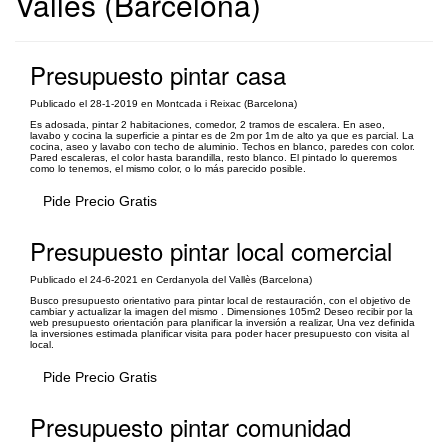
Vallès (Barcelona)
Presupuesto pintar casa
Publicado el 28-1-2019 en Montcada i Reixac (Barcelona)
Es adosada, pintar 2 habitaciones, comedor, 2 tramos de escalera. En aseo,
lavabo y cocina la superficie a pintar es de 2m por 1m de alto ya que es parcial. La
cocina, aseo y lavabo con techo de aluminio. Techos en blanco, paredes con color.
Pared escaleras, el color hasta barandilla, resto blanco. El pintado lo queremos
como lo tenemos, el mismo color, o lo más parecido posible.
Pide Precio Gratis
Presupuesto pintar local comercial
Publicado el 24-6-2021 en Cerdanyola del Vallès (Barcelona)
Busco presupuesto orientativo para pintar local de restauración, con el objetivo de
cambiar y actualizar la imagen del mismo . Dimensiones 105m2 Deseo recibir por la
web presupuesto orientación para planificar la inversión a realizar, Una vez definida
la inversiones estimada planificar visita para poder hacer presupuesto con visita al
local.
Pide Precio Gratis
Presupuesto pintar comunidad