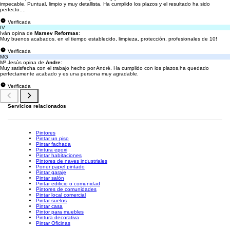
impecable. Puntual, limpio y muy detallista. Ha cumplido los plazos y el resultado ha sido
perfecto....
Verificada
IV
Iván opina de
Marsev Reformas
:
Muy buenos acabados, en el tiempo establecido, limpieza, protección, profesionales de 10!
Verificada
MG
Mª Jesús opina de
Andre
:
Muy satisfecha con el trabajo hecho por André. Ha cumplido con los plazos,ha quedado
perfectamente acabado y es una persona muy agradable.
Verificada
Servicios relacionados
Pintores
Pintar un piso
Pintar fachada
Pintura epoxi
Pintar habitaciones
Pintores de naves industriales
Poner papel pintado
Pintar garaje
Pintar salón
Pintar edificio o comunidad
Pintores de comunidades
Pintar local comercial
Pintar suelos
Pintar casa
Pintor para muebles
Pintura decorativa
Pintar Oficinas