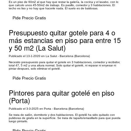
Es un piso de 60m2 al que hay que restar la galería, la cocina y el lavabo, con lo
que calculo unos 45-50m2 de trabajo. Es pasillo, comedor y 3 habitaciones. El
techo es liso y no hay que hacerle nada. El suelo es de baldosas.
Pide Precio Gratis
Presupuesto quitar gotele para 4 o
más estancias en piso para entre 15
y 50 m2 (La Salut)
Publicado el 13-1-2020 en La Salut - Barcelona (Barcelona)
Necesito presupuesto para quitar el gotele en 3 habitaciones, comedor y recibidor,
total 47, 5 m2 y una altura normal. Solo quitar el gotelé, ni reparar ni enyesar ni
pintar despues, solo eliminar el gotelé.
Pide Precio Gratis
Pintores para quitar gotelé en piso
(Porta)
Publicado el 3-3-2025 en Porta - Barcelona (Barcelona)
Se trata de salón, dormitorio y dos habitaciones. El gotelé ha sido quitado con
pulidoras de girafa en la superfície. Se trata de taparlo/emasillarlo para que pueda
luego pintarlo.
Pide Precio Gratis