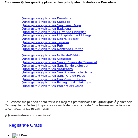
Encuentra Quitar gotelé y pintar en las principales ciudades de Barcelona
Quitar gotelé y pintar en Barcelona
Quitar gotelé y pintar en Sabadell
Quitar gotelé y pintar en Sant Joan Despí
Quitar gotelé y pintar en Badalona
Quitar gotelé y pintar en El Prat de Llobregat
Quitar gotelé y pintar en L'Hospitalet de Llobregat
Quitar gotelé y pintar en Malgrat de mar
Quitar gotelé y pintar en Terrassa
Quitar gotelé y pintar en Rubí
Quitar gotelé y pintar en Montcada i Reixac
Quitar gotelé y pintar en Mollet del Vallès
Quitar gotelé y pintar en Granollers
Quitar gotelé y pintar en Santa Coloma de Gramenet
Quitar gotelé y pintar en Sant Boi de Llobregat
Quitar gotelé y pintar en Viladecans
Quitar gotelé y pintar en Sant Andreu de la Barca
Quitar gotelé y pintar en Sant Pere de Ribes
Quitar gotelé y pintar en Sant Adrià de Besòs
Quitar gotelé y pintar en Esplugues de Llobregat
Quitar gotelé y pintar en Barbera del Valles
En Cronoshare puedes encontrar a los mejores profesionales de Quitar gotelé y pintar en
Cerdanyola del Vallès | Expertos locales. Pide precio y hasta 4 profesionales de tu zona
te contactan a las pocas horas.
¿Quieres trabajar con nosotros?
Regístrate Gratis