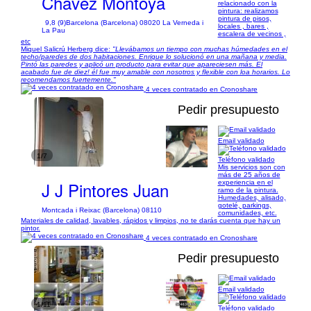
Chávez Montoya
relacionado con la
pintura: realizamos
pintura de pisos,
9,8 (9)
Barcelona (Barcelona) 08020 La Verneda i
locales , bares ,
La Pau
escalera de vecinos ,
etc
Miquel Salicrú Herberg dice:
"Llevábamos un tiempo con muchas húmedades en el
techo/paredes de dos habitaciones. Enrique lo solucionó en una mañana y media.
Pintó las paredes y aplicó un producto para evitar que apareciesen más. El
acabado fue de diez! él fue muy amable con nosotros y flexible con loa horarios. Lo
recomendamos fuertemente."
4 veces contratado en Cronoshare
Pedir presupuesto
Email validado
1/7
Teléfono validado
Mis servicios son con
más de 25 años de
J J Pintores Juan
experiencia en el
ramo de la pintura.
Humedades, alisado,
gotelé, parkings,
Montcada i Reixac (Barcelona) 08110
comunidades, etc.
Materiales de calidad, lavables, rápidos y limpios, no te darás cuenta que hay un
pintor.
4 veces contratado en Cronoshare
Pedir presupuesto
Email validado
1/11
Teléfono validado