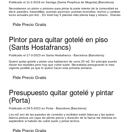
Publicado el 11-2-2019 en Santiga (Santa Perpètua de Mogoda) (Barcelona)
Necesitamos un pintor o pintores para pintar la parte interior de la comunidad es
decir, paredes, barandillas, puertas ascensor, puertas incendios, techos y cambiar
luces actuales por led... En total hay 5 plantas más planta baja y sótano.. Gracias
Pide Precio Gratis
Pintor para quitar gotelé en piso
(Sants Hostafrancs)
Publicado el 17-3-2023 en Sants Hostafrancs - Barcelona (Barcelona)
Quiero quitar gotele y pintar una habitacion de unos 20 m2. En principio puedo
mover los muebles pero hay que cubrir suelo. Necesitaria presupuesto lo mas
urgente posible ya que lo quiero hacer esta próxima semana
Pide Precio Gratis
Presupuesto quitar gotelé y pintar
(Porta)
Publicado el 29-5-2023 en Porta - Barcelona (Barcelona)
Los m2 son de las paredes de comedor y recibidor están blancas y las quiero
blanca pintura uni capa sin plomo precio y duración de la faena me interesa en
septiembre si habrán de cubrir suelo y pintar techos.
Pide Precio Gratis