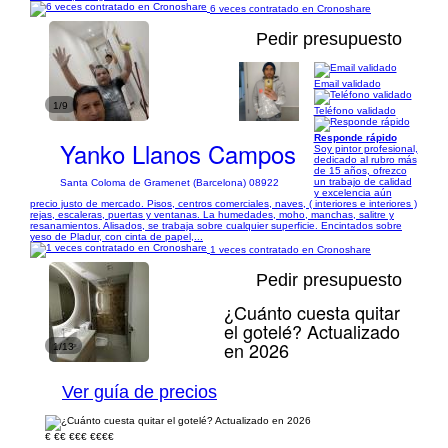
6 veces contratado en Cronoshare
Pedir presupuesto
Email validado
1/9
Teléfono validado
Responde rápido
Yanko Llanos Campos
Soy pintor profesional,
dedicado al rubro más
de 15 años, ofrezco
un trabajo de calidad
Santa Coloma de Gramenet (Barcelona) 08922
y excelencia aún
precio justo de mercado. Pisos, centros comerciales, naves, ( interiores e interiores )
rejas, escaleras, puertas y ventanas. La humedades, moho, manchas, salitre y
resanamientos. Alisados, se trabaja sobre cualquier superficie. Encintados sobre
yeso de Pladur, con cinta de papel,...
1 veces contratado en Cronoshare
Pedir presupuesto
¿Cuánto cuesta quitar
el gotelé? Actualizado
en 2026
1/13
Ver guía de precios
€
€€
€€€
€€€€