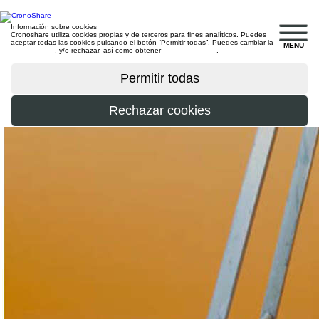
Información sobre cookies
Cronoshare utiliza cookies propias y de terceros para fines analíticos. Puedes
aceptar todas las cookies pulsando el botón “Permitir todas”. Puedes cambiar la
MENU
configuración
, y/o rechazar, así como obtener
más información
.