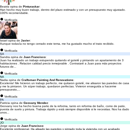
Beatriz opina de
Pinturaskar
:
Han hecho muy buen trabajo, dentro del plazo estimado y con un presupuesto muy ajustado.
100% recomendable.
Verificada
Israel opina de
Javier
:
Aunque todavía no tengo cerrado este tema, me ha gustado mucho el trato recibido.
Verificada
SA
Sandra opina de
Juan Francisco
:
Juan ha realizado un trabajo estupendo quitando el gotelé y pintando un apartamento de 3
habitaciones . Relacion calidad precio inmejorable . Contrataré a Juan para más proyectos
futuros de...
Verificada
NA
Nadia opina de
Craftsman Painting And Renovations
:
Excelente! Me hicieron un trabajo perfecto, me quitaron gotelé, me alisaron las paredes de casa
y me la pintaron. Un súper trabajo, quedaron perfectas. Vivieron enseguida a hacerme
presupuesto,...
Verificada
PA
Patricia opina de
Geovany Mendez
:
Geovany nos ha hecho buena parte de la reforma, tanto en reforma de baño, como de patio,
puesta de suelo y pintura. Trabaja rápido y está siempre disponible si le necesitas. Nos ha dado
unos...
Verificada
JO
Jorge opina de
Juan Francisco
:
Excelente profesional. Ha alisado las paredes y pintado toda la vivienda con un acabado