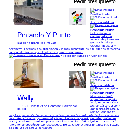
Pedir presupuesto
Email validado
1/27
Teléfono validado
Responde rápido
Pintando Y Punto.
Hola estimados
clientes, ofrezco
servicio de pintura en
general interior y
Badalona (Barcelona) 08918
exterior, industrial y
decorativa. Estamos a su disposición y lo más importante es q tú quedes satisfecho
con nuestro trabajo q es totalmente garantizado gracias
7 veces contratado en Cronoshare
Pedir presupuesto
Email validado
1/48
Teléfono validado
Responde rápido
Wally
Maria dice:
"Todo
súper bien Y rápido.
Wally me contestó ese
mismo día vino a ver y
9,7 (2)
L'Hospitalet de Llobregat (Barcelona)
dar cotización para el
08903
trabajo, nos dio un
muy bien precio. Al día siguiente a la hora acordada estaba allí. Lo hizo en menos
de un día y todo muy profesional y limpio. Había una pared que daba problemas
por reparaciones anteriores y muy amablemente vino al día siguiente a rematar la
faena en tiempo récord. Lo recomiendo. En un futuro si necesito hacer otro trabajo
de este tipo seguro lo contactare"