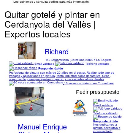
Lee opiniones y consulta perfiles para más información.
Quitar gotelé y pintar en
Cerdanyola del Vallès |
Expertos locales
Richard
9,2 (2)
Barcelona (Barcelona) 08027 La Sagrera
Email validado
Teléfono validado
Responde rápido
Profesional de pintura con más de 20 años en el sector. Realizo todo tipo de
trabajos y aplicaciones en pintura, tanto industrial como decorativa. Serio ,
responsable y siempre ajustando precio y necesidades al mis clientes
10 veces contratado en Cronoshare
Pedir presupuesto
Email validado
1/11
Teléfono validado
Responde rápido
Manuel Enrique
Nos dedicamos a
pintura decorativa e
industrial todo