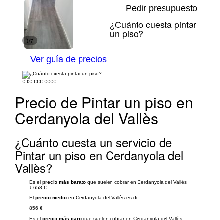
Pedir presupuesto
¿Cuánto cuesta pintar
un piso?
1/7
Ver guía de precios
€
€€
€€€
€€€€
Precio de Pintar un piso en
Cerdanyola del Vallès
¿Cuánto cuesta un servicio de
Pintar un piso en Cerdanyola del
Vallès?
Es el
precio más barato
que suelen cobrar en Cerdanyola del Vallès
↓
658 €
El
precio medio
en Cerdanyola del Vallès es de
856 €
Es el
precio más caro
que suelen cobrar en Cerdanyola del Vallès