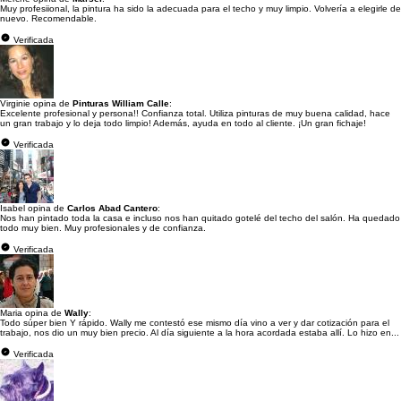
Muy profesiional, la pintura ha sido la adecuada para el techo y muy limpio. Volvería a elegirle de
nuevo. Recomendable.
Verificada
Virginie opina de
Pinturas William Calle
:
Excelente profesional y persona!! Confianza total. Utiliza pinturas de muy buena calidad, hace
un gran trabajo y lo deja todo limpio! Además, ayuda en todo al cliente. ¡Un gran fichaje!
Verificada
Isabel opina de
Carlos Abad Cantero
:
Nos han pintado toda la casa e incluso nos han quitado gotelé del techo del salón. Ha quedado
todo muy bien. Muy profesionales y de confianza.
Verificada
Maria opina de
Wally
:
Todo súper bien Y rápido. Wally me contestó ese mismo día vino a ver y dar cotización para el
trabajo, nos dio un muy bien precio. Al día siguiente a la hora acordada estaba allí. Lo hizo en...
Verificada