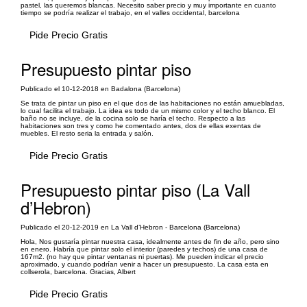
pastel, las queremos blancas. Necesito saber precio y muy importante en cuanto
tiempo se podría realizar el trabajo, en el valles occidental, barcelona
Pide Precio Gratis
Presupuesto pintar piso
Publicado el 10-12-2018 en Badalona (Barcelona)
Se trata de pintar un piso en el que dos de las habitaciones no están amuebladas,
lo cual facilita el trabajo. La idea es todo de un mismo color y el techo blanco. El
baño no se incluye, de la cocina solo se haría el techo. Respecto a las
habitaciones son tres y como he comentado antes, dos de ellas exentas de
muebles. El resto seria la entrada y salón.
Pide Precio Gratis
Presupuesto pintar piso (La Vall
d’Hebron)
Publicado el 20-12-2019 en La Vall d’Hebron - Barcelona (Barcelona)
Hola, Nos gustaría pintar nuestra casa, idealmente antes de fin de año, pero sino
en enero. Habría que pintar solo el interior (paredes y techos) de una casa de
167m2. (no hay que pintar ventanas ni puertas). Me pueden indicar el precio
aproximado, y cuando podrían venir a hacer un presupuesto. La casa esta en
collserola, barcelona. Gracias, Albert
Pide Precio Gratis