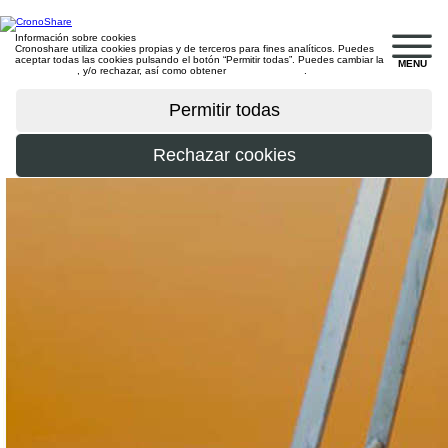
Información sobre cookies
Cronoshare utiliza cookies propias y de terceros para fines analíticos. Puedes
aceptar todas las cookies pulsando el botón “Permitir todas”. Puedes cambiar la
MENU
configuración
, y/o rechazar, así como obtener
más información
.