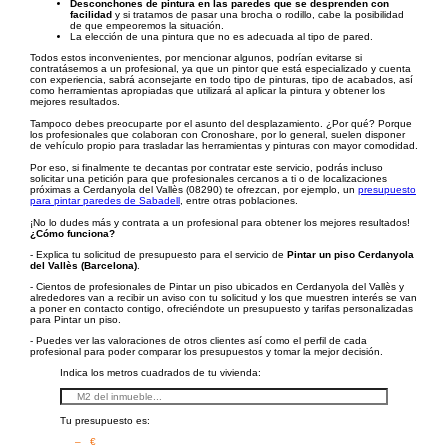
Desconchones de pintura en las paredes que se desprenden con
facilidad
y si tratamos de pasar una brocha o rodillo, cabe la posibilidad
de que empeoremos la situación.
La elección de una pintura que no es adecuada al tipo de pared.
Todos estos inconvenientes, por mencionar algunos, podrían evitarse si
contratásemos a un profesional, ya que un pintor que está especializado y cuenta
con experiencia, sabrá aconsejarte en todo tipo de pinturas, tipo de acabados, así
como herramientas apropiadas que utilizará al aplicar la pintura y obtener los
mejores resultados.
Tampoco debes preocuparte por el asunto del desplazamiento. ¿Por qué? Porque
los profesionales que colaboran con Cronoshare, por lo general, suelen disponer
de vehículo propio para trasladar las herramientas y pinturas con mayor comodidad.
Por eso, si finalmente te decantas por contratar este servicio, podrás incluso
solicitar una petición para que profesionales cercanos a ti o de localizaciones
próximas a Cerdanyola del Vallès (08290) te ofrezcan, por ejemplo, un
presupuesto
para pintar paredes de Sabadell
, entre otras poblaciones.
¡No lo dudes más y contrata a un profesional para obtener los mejores resultados!
¿Cómo funciona?
- Explica tu solicitud de presupuesto para el servicio de
Pintar un piso Cerdanyola
del Vallès (Barcelona)
.
- Cientos de profesionales de Pintar un piso ubicados en Cerdanyola del Vallès y
alrededores van a recibir un aviso con tu solicitud y los que muestren interés se van
a poner en contacto contigo, ofreciéndote un presupuesto y tarifas personalizadas
para Pintar un piso.
- Puedes ver las valoraciones de otros clientes así como el perfil de cada
profesional para poder comparar los presupuestos y tomar la mejor decisión.
Indica los metros cuadrados de tu vivienda:
Tu presupuesto es:
– €