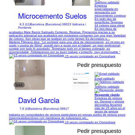
1/56
Teléfono validado
Empresa
especializada en
Microcemento Suelos
renovación con
micocemento continuo
En todo tipo de
superficies Tenemos
8,3 (11)
Barcelona (Barcelona) 08023 Vallcarca i
44 colores para elegir
Penitents
En tres tipos de
acabados Mate Barniz Satinado Cemento. Resinas. Pigmentos gracias a su
aplicación artesanal sus acabados son exclusivos contamos con una gran Variedad
de colores. Son obras que se realizan en corto tiempo Es decorativo e...
Marlene Filigrana dice:
"Le contraté para una obra de microcemento, en mi piso en
suelo y cocina de 90m2, quedé muy a gusto con el trabajo, un gran profesional,
cumple con todo lo acordado. Terminado todo en el tiempo estimado, es
recomendable, Felicitaciones por su buen trabajo y empeño, muy responsable."
15 veces contratado en Cronoshare
Pedir presupuesto
Email validado
1/43
Teléfono validado
Responde rápido
David Garcia
Empresa de pintura
en. General y pintura
decorativa llevamos
más de 25 años en el
7,8 (4)
Badalona (Barcelona) 08917
sector de pintura
trabajos en comunidades de vecinos particulares en presas suelos de pintura epoxi
impermeabilizaciónes con membrana de poliuretano etc..
16 veces contratado en Cronoshare
Pedir presupuesto