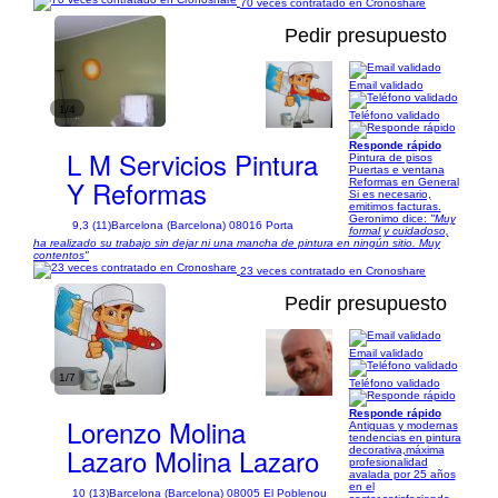
70 veces contratado en Cronoshare
Pedir presupuesto
Email validado
1/4
Teléfono validado
Responde rápido
L M Servicios Pintura
Pintura de pisos
Puertas e ventana
Y Reformas
Reformas en General
Si es necesario,
emitimos facturas.
Geronimo dice:
"Muy
9,3 (11)
Barcelona (Barcelona) 08016 Porta
formal y cuidadoso,
ha realizado su trabajo sin dejar ni una mancha de pintura en ningún sitio. Muy
contentos"
23 veces contratado en Cronoshare
Pedir presupuesto
Email validado
1/7
Teléfono validado
Responde rápido
Lorenzo Molina
Antiguas y modernas
tendencias en pintura
Lazaro Molina Lazaro
decorativa,máxima
profesionalidad
avalada por 25 años
en el
10 (13)
Barcelona (Barcelona) 08005 El Poblenou