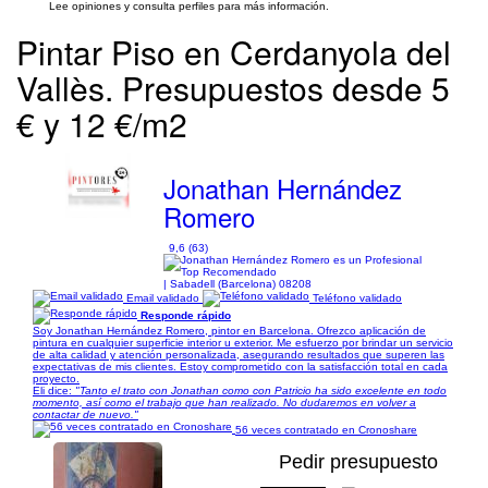
Lee opiniones y consulta perfiles para más información.
Pintar Piso en Cerdanyola del
Vallès. Presupuestos desde 5
€ y 12 €/m2
Jonathan Hernández
Romero
9,6 (63)
| Sabadell (Barcelona) 08208
Email validado
Teléfono validado
Responde rápido
Soy Jonathan Hernández Romero, pintor en Barcelona. Ofrezco aplicación de
pintura en cualquier superficie interior u exterior. Me esfuerzo por brindar un servicio
de alta calidad y atención personalizada, asegurando resultados que superen las
expectativas de mis clientes. Estoy comprometido con la satisfacción total en cada
proyecto.
Eli dice:
"Tanto el trato con Jonathan como con Patricio ha sido excelente en todo
momento, así como el trabajo que han realizado. No dudaremos en volver a
contactar de nuevo."
56 veces contratado en Cronoshare
Pedir presupuesto