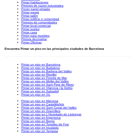
Pintar habitaciones
Pintores de naves industriales
Poner papel pintado
Pintar garaje
Pintar salón
Pintar edificio o comunidad
Pintores de comunidades
Pintar local comercial
Pintar suelos
Pintar casa
Pintor para muebles
Pintura decorativa
Pintar Oficinas
Encuentra Pintar un piso en las principales ciudades de Barcelona
Pintar un piso en Barcelona
Pintar un piso en Badalona
Pintar un piso en Barbera del Valles
Pintar un piso en Ripollet
Pintar un piso en Pineda de Mar
Pintar un piso en Mollet del Vallès
Pintar un piso en Sant Pere de Ribes
Pintar un piso en Vilanova i la Geltrú
Pintar un piso en Sabadell
Pintar un piso en Vic
Pintar un piso en Manresa
Pintar un piso en Castelldefels
Pintar un piso en Sant Cugat del Vallès
Pintar un piso en Granollers
Pintar un piso en L'Hospitalet de Llobregat
Pintar un piso en Argentona
Pintar un piso en Berga
Pintar un piso en Torrelles de Foix
Pintar un piso en Igualada
Pintar un piso en Terrassa