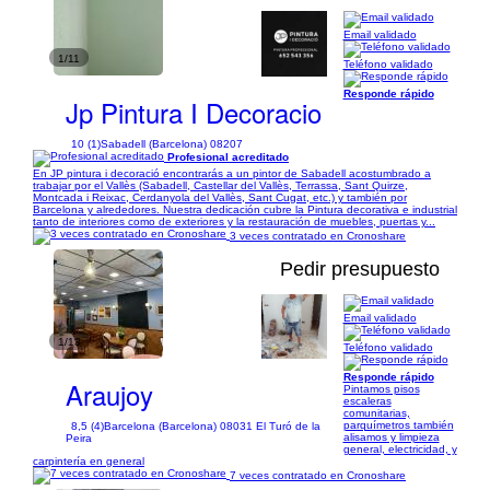
Email validado
1/11
Teléfono validado
Responde rápido
Jp Pintura I Decoracio
10 (1)
Sabadell (Barcelona) 08207
Profesional acreditado
En JP pintura i decoració encontrarás a un pintor de Sabadell acostumbrado a
trabajar por el Vallès (Sabadell, Castellar del Vallès, Terrassa, Sant Quirze,
Montcada i Reixac, Cerdanyola del Vallès, Sant Cugat, etc.) y también por
Barcelona y alrededores. Nuestra dedicación cubre la Pintura decorativa e industrial
tanto de interiores como de exteriores y la restauración de muebles, puertas y...
3 veces contratado en Cronoshare
Pedir presupuesto
Email validado
1/13
Teléfono validado
Responde rápido
Araujoy
Pintamos pisos
escaleras
comunitarias,
parquímetros también
8,5 (4)
Barcelona (Barcelona) 08031 El Turó de la
alisamos y limpieza
Peira
general, electricidad, y
carpintería en general
7 veces contratado en Cronoshare