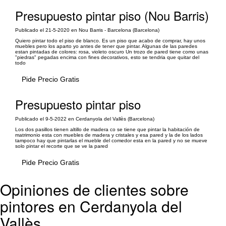
Presupuesto pintar piso (Nou Barris)
Publicado el 21-5-2020 en Nou Barris - Barcelona (Barcelona)
Quiero pintar todo el piso de blanco. Es un piso que acabo de comprar, hay unos
muebles pero los aparto yo antes de tener que pintar. Algunas de las paredes
estan pintadas de colores: rosa, violeto oscuro Un trozo de pared tiene como unas
"piedras" pegadas encima con fines decorativos, esto se tendria que quitar del
todo
Pide Precio Gratis
Presupuesto pintar piso
Publicado el 9-5-2022 en Cerdanyola del Vallès (Barcelona)
Los dos pasillos tienen altillo de madera co se tiene que pintar la habitación de
matrimonio esta con muebles de madera y cristales y esa pared y la de los lados
tampoco hay que pintarlas el mueble del comedor esta en la pared y no se mueve
solo pintar el recorte que se ve la pared
Pide Precio Gratis
Opiniones de clientes sobre
pintores en Cerdanyola del
Vallès