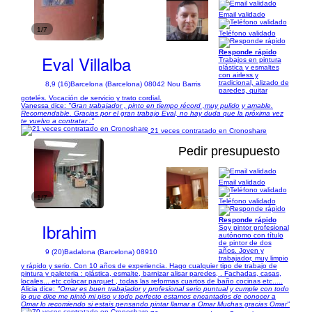
Email validado
1/7
Teléfono validado
Responde rápido
Eval Villalba
Trabajos en pintura
plástica y esmaltes
con airless y
tradicional, alizado de
8,9 (16)
Barcelona (Barcelona) 08042 Nou Barris
paredes, quitar
gotelés. Vocación de servicio y trato cordial.
Vanessa dice:
"Gran trabajador , pinto en tiempo récord ,muy pulido y amable.
Recomendable. Gracias por el gran trabajo Eval, no hay duda que la próxima vez
te vuelvo a contratar ."
21 veces contratado en Cronoshare
Pedir presupuesto
Email validado
1/7
Teléfono validado
Responde rápido
Ibrahim
Soy pintor profesional
autónomo con título
de pintor de dos
años. Joven y
9 (20)
Badalona (Barcelona) 08910
trabajador, muy limpio
y rápido y serio. Con 10 años de experiencia. Hago cualquier tipo de trabajo de
pintura y paleteria : plástica, esmalte, barnizar alisar paredes, . Fachadas, casas,
locales... etc colocar parquet , todas las reformas cuartos de baño cocinas etc.....
Alicia dice:
"Omar es buen trabajador y profesional serio puntual y cumple con todo
lo que dice me pintò mi piso y todo perfecto estamos encantados de conocer a
Omar lo recomiendo si estais pensando pintar llamar a Omar Muchas gracias Omar"