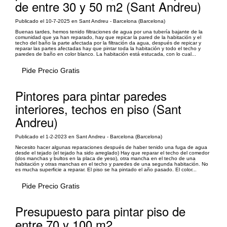
de entre 30 y 50 m2 (Sant Andreu)
Publicado el 10-7-2025 en Sant Andreu - Barcelona (Barcelona)
Buenas tardes, hemos tenido filtraciones de agua por una tubería bajante de la
comunidad que ya han reparado, hay que repicar la pared de la habitación y el
techo del baño la parte afectada por la filtración da agua, después de repicar y
reparar las partes afectadas hay que pintar toda la habitación y todo el techo y
paredes de baño en color blanco. La habitación está estucada, con lo cual...
Pide Precio Gratis
Pintores para pintar paredes
interiores, techos en piso (Sant
Andreu)
Publicado el 1-2-2023 en Sant Andreu - Barcelona (Barcelona)
Necesito hacer algunas reparaciones después de haber tenido una fuga de agua
desde el tejado (el tejado ha sido arreglado) Hay que reparar el techo del comedor
(dos manchas y bultos en la placa de yeso), otra mancha en el techo de una
habitación y otras manchas en el techo y paredes de una segunda habitación. No
es mucha superficie a reparar. El piso se ha pintado el año pasado. El color...
Pide Precio Gratis
Presupuesto para pintar piso de
entre 70 y 100 m2