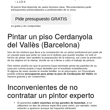
↑
1.113 €
El precio final depende de varios factores clave. Recomendamos pedir
presupuestos personalizados a profesionales de tu zona.
es gratis y sin compromiso
Pintar un piso Cerdanyola
del Vallès (Barcelona)
Uno de los motivos que lleva a la contratación de un pintor profesional por parte de
un usuario para que pinte su casa es lo tedioso que puede resultar, no solo el
hecho de pintar, sino también la preparación de la estancia, así como la protección
de los objetos en la misma, donde se va a llevar a cabo el trabajo de pintura.
Otro motivo podría ser que la persona haya intentado pintar las paredes de su
casa por cuenta propia y haya desistido por el resultado insatisfactorio.
Si alguna de esas causas te resulta familiar, no te preocupes, en Cronoshare
podrás solicitar
presupuesto para pintar tu piso de Cerdanyola del Vallès
de
manera gratuita y sin compromiso.
Inconvenientes de no
contratar un pintor experto
Si queremos
cubrir manchas en las paredes de humedad
, si no
utilizamos un tipo de pintura específica para moho, por ejemplo, estas
volverán a aparecer aunque las hayamos eliminado.