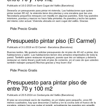
Publicado el 10-2-2025 en Sant Cugat del Vallès (Barcelona)
Desearía un presupuesto para pintar mi vivienda. Las habitaciones que quiero
pintar suman 90 m2, la vivienda tiene dos plantas y una escalera que las une.
Necesitaría pequeños retoques con masilla en algunas paredes. Solo hay paredes
interiores, puertas y marcos no hace falta pintarlas. As paredes y techo las quiero
del mismo color actual. Vivienda ubicada en sant cugat del vallès. Gracias
Pide Precio Gratis
Presupuesto pintar piso (El Carmel)
Publicado el 3-1-2019 en El Carmel - Barcelona (Barcelona)
Buenas tardes, Me gustaría solicitar presupuesto de mi piso de 40 m2 a pintar, dos
habitaciones y salón. Las habitaciones tienen dos armarios empotrados de toda la
pared. También quiero restaurar mi parquet, puesto que tiro un tabique y debería
restaurar un metro lineal y pulir todo el piso (lo comento, en el caso de que ustedes
también trabajen parquet) Muchas gracias y muy buen día!
Pide Precio Gratis
Presupuesto para pintar piso de
entre 70 y 100 m2
Publicado el 20-5-2024 en Cerdanyola del Vallès (Barcelona)
El piso se encontrará vacío de muebles, es un tríplex pero pequeño, unos 90
metros cuadrados, hay que descontar 2 baños y en la cocina solo el hueco de la
escalera, primero hay que quitar el gotelé, actualmente las paredes son amarillo