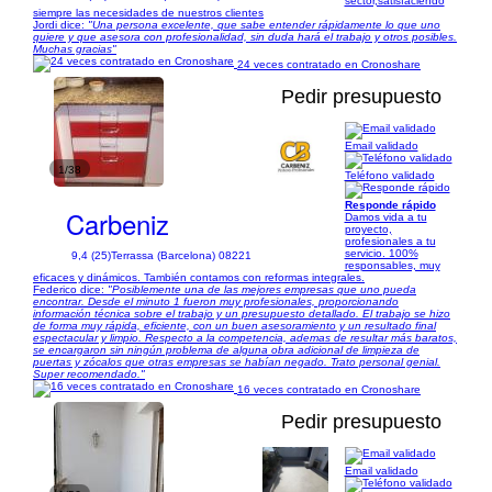
sector,satisfaciendo
siempre las necesidades de nuestros clientes
Jordi dice:
"Una persona excelente, que sabe entender rápidamente lo que uno
quiere y que asesora con profesionalidad, sin duda hará el trabajo y otros posibles.
Muchas gracias"
24 veces contratado en Cronoshare
Pedir presupuesto
Email validado
1/38
Teléfono validado
Responde rápido
Carbeniz
Damos vida a tu
proyecto,
profesionales a tu
servicio. 100%
9,4 (25)
Terrassa (Barcelona) 08221
responsables, muy
eficaces y dinámicos. También contamos con reformas integrales.
Federico dice:
"Posiblemente una de las mejores empresas que uno pueda
encontrar. Desde el minuto 1 fueron muy profesionales, proporcionando
información técnica sobre el trabajo y un presupuesto detallado. El trabajo se hizo
de forma muy rápida, eficiente, con un buen asesoramiento y un resultado final
espectacular y limpio. Respecto a la competencia, ademas de resultar más baratos,
se encargaron sin ningún problema de alguna obra adicional de limpieza de
puertas y zócalos que otras empresas se habían negado. Trato personal genial.
Super recomendado."
16 veces contratado en Cronoshare
Pedir presupuesto
Email validado