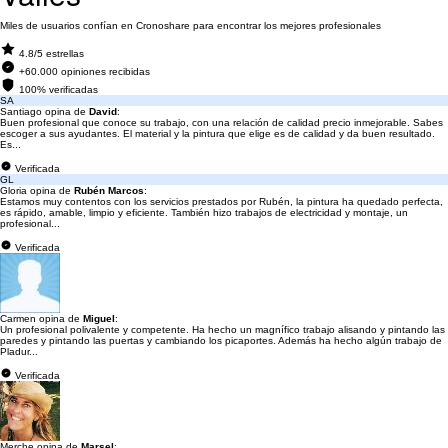
Miles de usuarios confían en Cronoshare para encontrar los mejores profesionales
4.8/5 estrellas
+60.000 opiniones recibidas
100% verificadas
SA
Santiago opina de
David
:
Buen profesional que conoce su trabajo, con una relación de calidad precio inmejorable. Sabes
escoger a sus ayudantes. El material y la pintura que elige es de calidad y da buen resultado.
Es...
Verificada
GL
Gloria opina de
Rubén Marcos
:
Estamos muy contentos con los servicios prestados por Rubén, la pintura ha quedado perfecta,
es rápido, amable, limpio y eficiente. También hizo trabajos de electricidad y montaje, un
profesional...
Verificada
Carmen opina de
Miguel
:
Un profesional polivalente y competente. Ha hecho un magnífico trabajo alisando y pintando las
paredes y pintando las puertas y cambiando los picaportes. Además ha hecho algún trabajo de
Pladur...
Verificada
Merche opina de
Marsel
: