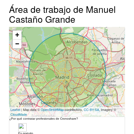
Área de trabajo de Manuel
Castaño Grande
+
−
Leaflet
| Map data ©
OpenStreetMap
contributors,
CC-BY-SA
, Imagery ©
CloudMade
¿Por qué contratar profesionales de Cronoshare?
Es gratuito