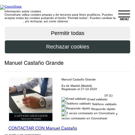
Información sobre cookies
Cronoshare utiliza cookies propias y de terceros para fines analíticos. Puedes
aceptar todas las cookies pulsando el botón “Permitir todas”. Puedes cambiar la
MENU
configuración
, y/o rechazar, así como obtener
más información
.
Manuel Castaño Grande
Manuel Castaño Grande
Es de Madrid (Madrid)
Registrado el 27-10-2020
10 (1)
Email validado
Teléfono validado
Responde rápido
2
veces contratado en Cronoshare
CONTACTAR CON Manuel Castaño
es gratis y sin compromiso