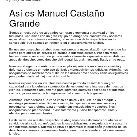
Así es Manuel Castaño
Grande
Somos un despacho de abogados con gran experiencia y actividad en los
tribunales. Contamos con un gran equipo de abogados, consultores y asesores
especializados en diversas materias, tal es así que dicha especialización ha
conseguido que seamos un referente en el asesoramiento jurídico.
En nuestro despacho de abogados, valoramos la especialización como una de las
claves para ofrecer un servicio de calidad a nuestros clientes. Por esta razón,
hemos formado un equipo de profesionales altamente especializados en distintas
áreas del derecho, como derecho civil, penal, laboral, mercantil, fiscal, entre otras.
Nuestros abogados cuentan con una amplia experiencia en el asesoramiento y
defensa de clientes en todo tipo de litigios y procedimientos judiciales. Además, nos
aseguramos de mantenernos al día en las últimas novedades y cambios legislativos
para poder brindar el mejor servicio posible.
Nuestra experiencia en los tribunales nos ha permitido desarrollar una gran
capacidad para la defensa y protección de los derechos e intereses de nuestros
clientes. Trabajamos arduamente para lograr los objetivos deseados por nuestros
clientes, ya sea mediante la negociación, el acuerdo o la litigación.
Asimismo, entendemos que cada caso es único y requiere de un enfoque y
estrategia personalizados. Por esta razón, trabajamos de manera cercana y
personal con cada cliente para entender sus necesidades y objetivos. Nos
aseguramos de proporcionar un asesoramiento jurídico transparente, claro y
efectivo para nuestros clientes.
En definitiva, en nuestro despacho de abogados nos esforzamos por ofrecer un
servicio de alta calidad, enfocado en la especialización, la experiencia y la cercanía
con nuestros clientes. Nuestro objetivo es garantizar la protección y defensa de los
derechos e intereses de nuestros clientes, siendo un referente en el asesoramiento
jurídico.