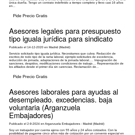
única dueña. Tengo un contrato indefinido a tiempo completo y llevo casi 16 años
en...
Pide Precio Gratis
Asesores legales para presupuesto
tipo iguala jurídica para sindicato
Publicado el 14-12-2020 en Madrid (Madrid)
Servicio solicitado tipo iguala jurídica. Necesitamos que cubra: Redacción de
escritos de todo tipo de la rama laboral, ejemplo:solicitudes de excedencia,
reducción de jornada, adaptaciones de la jornada laboral..... Impugnación de
sanciones, despidos, modificaciones condiciones de trabajo.... Representación de
los afiliados desde el primer día sin carencias. Reclamación de...
Pide Precio Gratis
Asesores laborales para ayudas al
desempleado. excedencias. baja
voluntaria (Arganzuela
Embajadores)
Publicado el 2-9-2024 en Arganzuela Embajadores - Madrid (Madrid)
Soy un trabajador por cuenta ajena con 55 años y 24 años cotizados. Con la
posibilidad de pagarme cinco años más de cotización por un convenio especial en