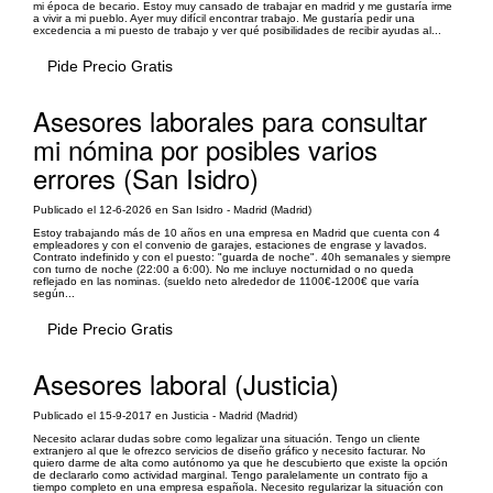
mi época de becario. Estoy muy cansado de trabajar en madrid y me gustaría irme
a vivir a mi pueblo. Ayer muy difícil encontrar trabajo. Me gustaría pedir una
excedencia a mi puesto de trabajo y ver qué posibilidades de recibir ayudas al...
Pide Precio Gratis
Asesores laborales para consultar
mi nómina por posibles varios
errores (San Isidro)
Publicado el 12-6-2026 en San Isidro - Madrid (Madrid)
Estoy trabajando más de 10 años en una empresa en Madrid que cuenta con 4
empleadores y con el convenio de garajes, estaciones de engrase y lavados.
Contrato indefinido y con el puesto: "guarda de noche". 40h semanales y siempre
con turno de noche (22:00 a 6:00). No me incluye nocturnidad o no queda
reflejado en las nominas. (sueldo neto alrededor de 1100€-1200€ que varía
según...
Pide Precio Gratis
Asesores laboral (Justicia)
Publicado el 15-9-2017 en Justicia - Madrid (Madrid)
Necesito aclarar dudas sobre como legalizar una situación. Tengo un cliente
extranjero al que le ofrezco servicios de diseño gráfico y necesito facturar. No
quiero darme de alta como autónomo ya que he descubierto que existe la opción
de declararlo como actividad marginal. Tengo paralelamente un contrato fijo a
tiempo completo en una empresa española. Necesito regularizar la situación con