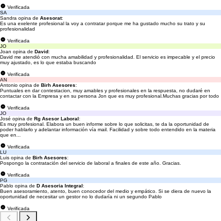
Verificada
SA
Sandra opina de
Asesorat
:
Es una exelente profesional la voy a contratar porque me ha gustado mucho su trato y su
profesionalidad
Verificada
JO
Joan opina de
David
:
David me atendió con mucha amabilidad y profesionalidad. El servicio es impecable y el precio
muy ajustado, es lo que estaba buscando
Verificada
AN
Antonio opina de
Birh Asesores
:
Puntuales en dar contestacion, muy amables y profesionales en la respuesta, no dudaré en
contactar con la Empresa y en su persona Jon que es muy profesional.Muchas gracias por todo
Verificada
JO
José opina de
Rg Asesor Laboral
:
Es muy profesional. Elabora un buen informe sobre lo que solicitas, te da la oportunidad de
poder hablarlo y adelantar información vía mail. Facilidad y sobre todo entendido en la materia
que en...
Verificada
LU
Luis opina de
Birh Asesores
:
Pospongo la contratación del servicio de laboral a finales de este año. Gracias.
Verificada
PG
Pablo opina de
D Asesoria Integral
:
Buen asesoramiento, atento, buen conocedor del medio y empático. Si se diera de nuevo la
oportunidad de necesitar un gestor no lo dudaría ni un segundo Pablo
Verificada