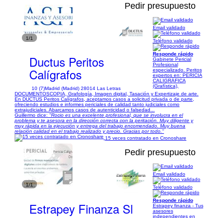
Pedir presupuesto
Email validado
1/1
Teléfono validado
Responde rápido
Ductus Peritos
Gabinete Pericial
Profesional
Calígrafos
especializado. Peritos
expertos en: PERICIA
CALIGRÁFICA
(Grafística),
10 (7)
Madrid (Madrid) 28014 Las Letras
DOCUMENTOSCOPIA, Grafología, Imagen digital, Tasación y Expertizaje de arte.
En DUCTUS Peritos Calígrafos, aceptamos casos a solicitud privada o de parte,
ofreciendo estudios e informes periciales de calidad tanto judiciales como
extrajudiciales. Abarcamos casos de autenticidad o falsedad...
Guillermo dice:
"Rocio es una excelente profesional, que se involucra en el
problema y te asesora en la dirección correcta con la peritación. Muy diligente y
muy rápida en la ejecución y entrega del trabajo encomendado. Muy buena
relación calidad en el trabajo realizado y precio. Gracias por todo."
15 veces contratado en Cronoshare
Pedir presupuesto
Email validado
1/1
Teléfono validado
Responde rápido
Estrapey Finanza Sl
Estrapey finanza - Tus
asesores
independientes en