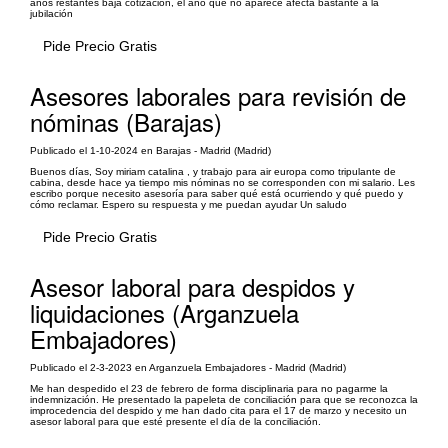
años restantes baja cotización, el año que no aparece afecta bastante a la
jubilación
Pide Precio Gratis
Asesores laborales para revisión de
nóminas (Barajas)
Publicado el 1-10-2024 en Barajas - Madrid (Madrid)
Buenos días, Soy miriam catalina , y trabajo para air europa como tripulante de
cabina, desde hace ya tiempo mis nóminas no se corresponden con mi salario. Les
escribo porque necesito asesoría para saber qué está ocurriendo y qué puedo y
cómo reclamar. Espero su respuesta y me puedan ayudar Un saludo
Pide Precio Gratis
Asesor laboral para despidos y
liquidaciones (Arganzuela
Embajadores)
Publicado el 2-3-2023 en Arganzuela Embajadores - Madrid (Madrid)
Me han despedido el 23 de febrero de forma disciplinaria para no pagarme la
indemnización. He presentado la papeleta de conciliación para que se reconozca la
improcedencia del despido y me han dado cita para el 17 de marzo y necesito un
asesor laboral para que esté presente el día de la conciliación.