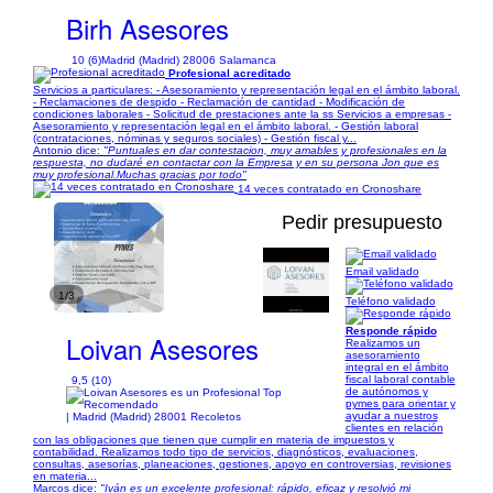
Birh Asesores
10 (6)
Madrid (Madrid) 28006 Salamanca
Profesional acreditado
Servicios a particulares: - Asesoramiento y representación legal en el ámbito laboral.
- Reclamaciones de despido - Reclamación de cantidad - Modificación de
condiciones laborales - Solicitud de prestaciones ante la ss Servicios a empresas -
Asesoramiento y representación legal en el ámbito laboral. - Gestión laboral
(contrataciones, nóminas y seguros sociales) - Gestión fiscal y...
Antonio dice:
"Puntuales en dar contestacion, muy amables y profesionales en la
respuesta, no dudaré en contactar con la Empresa y en su persona Jon que es
muy profesional.Muchas gracias por todo"
14 veces contratado en Cronoshare
Pedir presupuesto
Email validado
1/3
Teléfono validado
Responde rápido
Loivan Asesores
Realizamos un
asesoramiento
integral en el ámbito
fiscal laboral contable
9,5 (10)
de autónomos y
pymes para orientar y
ayudar a nuestros
| Madrid (Madrid) 28001 Recoletos
clientes en relación
con las obligaciones que tienen que cumplir en materia de impuestos y
contabilidad. Realizamos todo tipo de servicios, diagnósticos, evaluaciones,
consultas, asesorías, planeaciones, gestiones, apoyo en controversias, revisiones
en materia...
Marcos dice:
"Iván es un excelente profesional: rápido, eficaz y resolvió mi