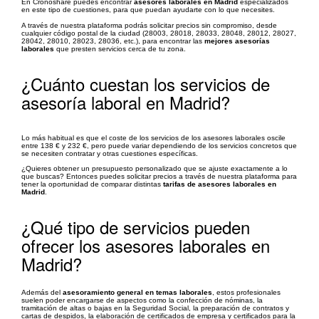
En Cronoshare puedes encontrar
asesores laborales en Madrid
especializados
en este tipo de cuestiones, para que puedan ayudarte con lo que necesites.
A través de nuestra plataforma podrás solicitar precios sin compromiso, desde
cualquier código postal de la ciudad (28003, 28018, 28033, 28048, 28012, 28027,
28042, 28010, 28023, 28036, etc.), para encontrar las
mejores asesorías
laborales
que presten servicios cerca de tu zona.
¿Cuánto cuestan los servicios de
asesoría laboral en Madrid?
Lo más habitual es que el coste de los servicios de los asesores laborales oscile
entre 138 € y 232 €, pero puede variar dependiendo de los servicios concretos que
se necesiten contratar y otras cuestiones específicas.
¿Quieres obtener un presupuesto personalizado que se ajuste exactamente a lo
que buscas? Entonces puedes solicitar precios a través de nuestra plataforma para
tener la oportunidad de comparar distintas
tarifas de asesores laborales en
Madrid
.
¿Qué tipo de servicios pueden
ofrecer los asesores laborales en
Madrid?
Además del
asesoramiento general en temas laborales
, estos profesionales
suelen poder encargarse de aspectos como la confección de nóminas, la
tramitación de altas o bajas en la Seguridad Social, la preparación de contratos y
cartas de despidos, la elaboración de certificados de empresa y certificados para la