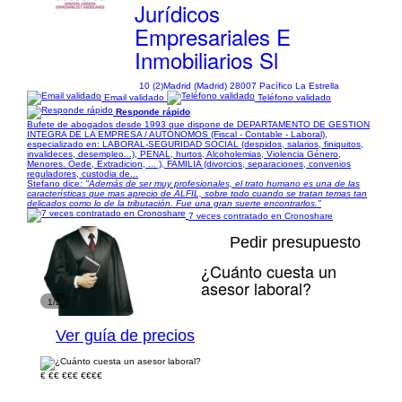
Jurídicos
Empresariales E
Inmobiliarios Sl
10 (2)
Madrid (Madrid) 28007 Pacífico La Estrella
Email validado
Teléfono validado
Responde rápido
Bufete de abogados desde 1993 que dispone de DEPARTAMENTO DE GESTION
INTEGRA DE LA EMPRESA / AUTÓNOMOS (Fiscal - Contable - Laboral),
especializado en: LABORAL-SEGURIDAD SOCIAL (despidos, salarios, finiquitos,
invalideces, desempleo...), PENAL, hurtos, Alcoholemias, Violencia Género,
Menores. Oede, Extradicion, ... ), FAMILIA (divorcios, separaciones, convenios
reguladores, custodia de...
Stefano dice:
"Además de ser muy profesionales, el trato humano es una de las
características que mas aprecio de ALFIL, sobre todo cuando se tratan temas tan
delicados como lo de la tributación. Fue una gran suerte encontrarlos."
7 veces contratado en Cronoshare
Pedir presupuesto
¿Cuánto cuesta un
asesor laboral?
1/2
Ver guía de precios
€
€€
€€€
€€€€