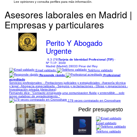
Lee opiniones y consulta perfiles para más información.
Asesores laborales en Madrid |
Empresas y particulares
Perito Y Abogado
Urgente
8,3 (79)
Tarjeta de Identidad Profesional (TIP)
-
Nº T.I.P: 3049
Madrid (Madrid) 28033 Pinar del Rey
Email validado
Teléfono validado
Responde rápido
Profesional
acreditado
Servicios profesionales: - Peritaciones judiciales y extrajudiciales - Asesoría técnica
y legal - Abogacía especializada - Seguros y reclamaciones - Obras y reparaciones -
Investigación privada (detectives)
Fernando dice:
"Contacto enseguida,una comunicacion fluida y entendible....solo
tengo palabras de agradecimiento."
179 veces contratado en Cronoshare
Pedir presupuesto
Email validado
1/6
Teléfono validado