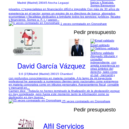
banca y finanzas.
Madrid (Madrid) 28045 Atocha Legazpi
Somos Banqueros
privados. 👉especialistas en financiación difícil e imposible Con más de 30 años de
experiencia en el sector, somos un equipo de ex directivos de banca, abogados,
economistas y fiscalistas dedicados a brindarte todos los servicios: jurídicos, fiscales
y financieros. Somos a. F. I. ( asesor...
1 veces contratado en Cronoshare
Pedir presupuesto
Email validado
1/12
Teléfono validado
Abogado tributario y
consultor
David García Vázquez
independiente ,con
amplia experiencia en
otras ámbitos del
derecho, tales como
9,6 (15)
Madrid (Madrid) 28015 Chamberí
el civil , mercantil y
con profundos conocimientos en materia contable. A lo largo de mi trayectoria
profesional he asesorado a numerosos clientes tanto nacionales como extranjeros
en materia corporativa como en tributos personales. Asesoramiento fiscal, contable
y mercantil en...
Carmen dice:
"Todavía no hemos terminado la finalización de la declaración porque
es muy complicada, pero hasta este momento tanto la información como su
dedicación es muy buena."
25 veces contratado en Cronoshare
Pedir presupuesto
Alfil Servicios