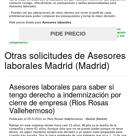
contacto contigo, ofreciéndote un presupuesto y tarifas personalizadas para
Asesores laborales.
- Puedes ver las valoraciones de otros clientes así como el perfil de cada
profesional para poder comparar los presupuestos y tomar la mejor decisión.
Pide precio Gratis para
Asesores laborales
.
es
gratis
y sin
compromiso
Otras solicitudes de Asesores
laborales Madrid (Madrid)
Asesores laborales para saber si
tengo derecho a indemnización por
cierre de empresa (Rios Rosas
Vallehermoso)
Publicado el 25-5-2021 en Rios Rosas Vallehermoso - Madrid (Madrid)
Rabajo en esta empresa desde hace casi 16 años. Mi jefa es la dueña de la
compañía y tiene 61 años. Aunque dice que no se puede jubilar porque no tiene
dinero, en algún momento tomará esa decisión y yo quiero estar preparada para
cuando eso suceda. Soy la única empleada de una empresa que es s. L. U de una