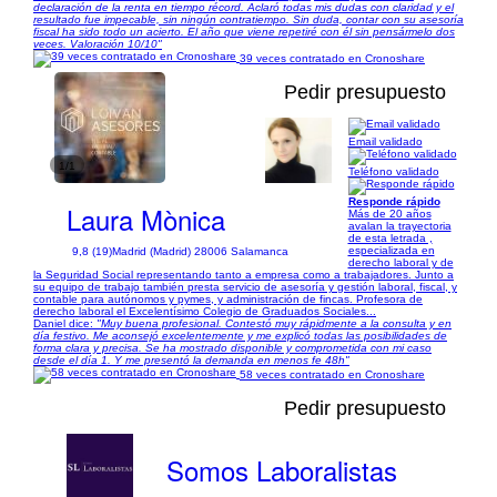
declaración de la renta en tiempo récord. Aclaró todas mis dudas con claridad y el
resultado fue impecable, sin ningún contratiempo. Sin duda, contar con su asesoría
fiscal ha sido todo un acierto. El año que viene repetiré con él sin pensármelo dos
veces. Valoración 10/10"
39 veces contratado en Cronoshare
Pedir presupuesto
Email validado
1/1
Teléfono validado
Responde rápido
Laura Mònica
Más de 20 años
avalan la trayectoria
de esta letrada ,
especializada en
9,8 (19)
Madrid (Madrid) 28006 Salamanca
derecho laboral y de
la Seguridad Social representando tanto a empresa como a trabajadores. Junto a
su equipo de trabajo también presta servicio de asesoría y gestión laboral, fiscal, y
contable para autónomos y pymes, y administración de fincas. Profesora de
derecho laboral el Excelentísimo Colegio de Graduados Sociales...
Daniel dice:
"Muy buena profesional. Contestó muy rápidmente a la consulta y en
día festivo. Me aconsejó excelentemente y me explicó todas las posibilidades de
forma clara y precisa. Se ha mostrado disponible y comprometida con mi caso
desde el día 1. Y me presentó la demanda en menos fe 48h"
58 veces contratado en Cronoshare
Pedir presupuesto
Somos Laboralistas