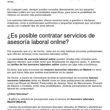
renta…
En cualquier caso, siempre puedes consultar directamente con los asesores
laborales cuáles son tus necesidades específicas, para tener la posibilidad de
obtener un servicio más personalizado.
Los asesores laborales pueden ofrecer servicios tanto a grandes o medianas
empresas, como a profesionales autónomos o pequeñas empresas que necesiten
ayuda con cualquier tipo de tema laboral.
¿Es posible contratar servicios de
asesoría laboral online?
Por supuesto que sí y, de hecho, cada vez es más habitual encontrar profesionales
que ofrecen servicios como asesores laborales online.
Los
servicios de asesoría laboral online
pueden resultar más cómodos para
algunos clientes, que evitan tener que desplazarse en algunos casos. Y, además,
las
tarifas de los asesores laborales online
suelen ser algo más económicas.
Es decir, que para encontrar las
mejores asesorías laborales en Madrid
no tiene
por qué hacer falta que residas exactamente en la capital.
De hecho, a través de Cronoshare tendrás la oportunidad de encontrar
buenos
asesores laborales
tanto en Madrid como en otras poblaciones de alrededor,
como Las Rozas de Madrid, Paracuellos de Jarama, Hoyo de Manzanares, Pozuelo
de Alarcón o Coslada, entre otras posibilidades. ¡Solicita presupuestos de asesoría
laboral sin compromiso!
¿Cómo funciona?
- Explica tu solicitud de presupuesto para el servicio de
Asesores laborales
Madrid (Madrid)
.
- Cientos de profesionales de Asesores laborales ubicados en Madrid y alrededores
van a recibir un aviso con tu solicitud y los que muestren interés se van a poner en