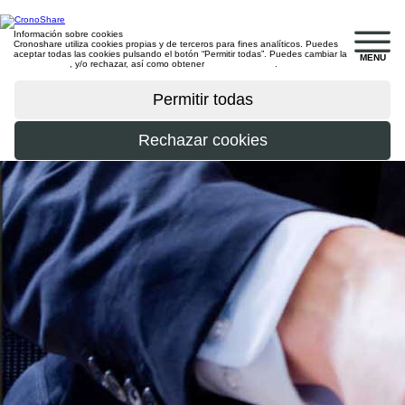
Información sobre cookies
Cronoshare utiliza cookies propias y de terceros para fines analíticos. Puedes
aceptar todas las cookies pulsando el botón “Permitir todas”. Puedes cambiar la
MENU
configuración
, y/o rechazar, así como obtener
más información
.