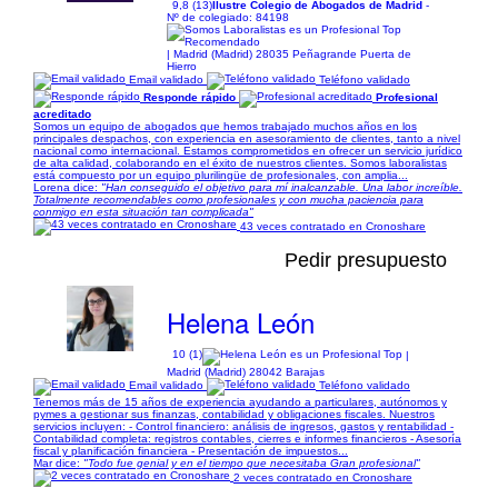
9,8 (13)
Ilustre Colegio de Abogados de Madrid
-
Nº de colegiado: 84198
| Madrid (Madrid) 28035 Peñagrande Puerta de
Hierro
Email validado
Teléfono validado
Responde rápido
Profesional
acreditado
Somos un equipo de abogados que hemos trabajado muchos años en los
principales despachos, con experiencia en asesoramiento de clientes, tanto a nivel
nacional como internacional. Estamos comprometidos en ofrecer un servicio jurídico
de alta calidad, colaborando en el éxito de nuestros clientes. Somos laboralistas
está compuesto por un equipo plurilingüe de profesionales, con amplia...
Lorena dice:
"Han conseguido el objetivo para mí inalcanzable. Una labor increíble.
Totalmente recomendables como profesionales y con mucha paciencia para
conmigo en esta situación tan complicada"
43 veces contratado en Cronoshare
Pedir presupuesto
Helena León
10 (1)
|
Madrid (Madrid) 28042 Barajas
Email validado
Teléfono validado
Tenemos más de 15 años de experiencia ayudando a particulares, autónomos y
pymes a gestionar sus finanzas, contabilidad y obligaciones fiscales. Nuestros
servicios incluyen: - Control financiero: análisis de ingresos, gastos y rentabilidad -
Contabilidad completa: registros contables, cierres e informes financieros - Asesoría
fiscal y planificación financiera - Presentación de impuestos...
Mar dice:
"Todo fue genial y en el tiempo que necesitaba Gran profesional"
2 veces contratado en Cronoshare