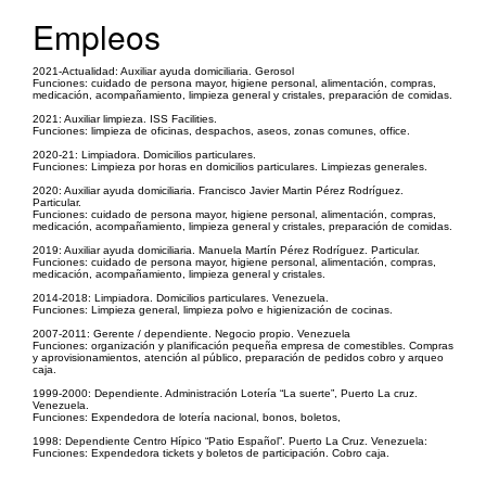
Empleos
2021-Actualidad: Auxiliar ayuda domiciliaria. Gerosol
Funciones: cuidado de persona mayor, higiene personal, alimentación, compras,
medicación, acompañamiento, limpieza general y cristales, preparación de comidas.
2021: Auxiliar limpieza. ISS Facilities.
Funciones: limpieza de oficinas, despachos, aseos, zonas comunes, office.
2020-21: Limpiadora. Domicilios particulares.
Funciones: Limpieza por horas en domicilios particulares. Limpiezas generales.
2020: Auxiliar ayuda domiciliaria. Francisco Javier Martin Pérez Rodríguez.
Particular.
Funciones: cuidado de persona mayor, higiene personal, alimentación, compras,
medicación, acompañamiento, limpieza general y cristales, preparación de comidas.
2019: Auxiliar ayuda domiciliaria. Manuela Martín Pérez Rodríguez. Particular.
Funciones: cuidado de persona mayor, higiene personal, alimentación, compras,
medicación, acompañamiento, limpieza general y cristales.
2014-2018: Limpiadora. Domicilios particulares. Venezuela.
Funciones: Limpieza general, limpieza polvo e higienización de cocinas.
2007-2011: Gerente / dependiente. Negocio propio. Venezuela
Funciones: organización y planificación pequeña empresa de comestibles. Compras
y aprovisionamientos, atención al público, preparación de pedidos cobro y arqueo
caja.
1999-2000: Dependiente. Administración Lotería “La suerte”, Puerto La cruz.
Venezuela.
Funciones: Expendedora de lotería nacional, bonos, boletos,
1998: Dependiente Centro Hípico “Patio Español”. Puerto La Cruz. Venezuela:
Funciones: Expendedora tickets y boletos de participación. Cobro caja.