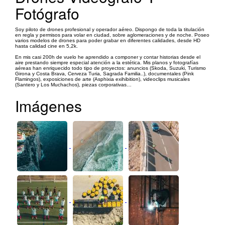
Fotógrafo
Soy piloto de drones profesional y operador aéreo. Dispongo de toda la titulación
en regla y permisos para volar en ciudad, sobre aglomeraciones y de noche. Poseo
varios modelos de drones para poder grabar en diferentes calidades, desde HD
hasta calidad cine en 5,2k.
En mis casi 200h de vuelo he aprendido a componer y contar historias desde el
aire prestando siempre especial atención a la estética. Mis planos y fotografías
aéreas han enriquecido todo tipo de proyectos: anuncios (Skoda, Suzuki, Turismo
Girona y Costa Brava, Cerveza Turia, Sagrada Familia..), documentales (Pink
Flamingos), exposiciones de arte (Asphixia exihibition), videoclips musicales
(Santero y Los Muchachos), piezas corporativas…
Imágenes