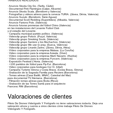
TRABAJOS REALIZADOS:
· Anuncio Skoda City Go. (Tarifa, Cádiz)
· Documental Pink Flamingos (Calpe, Alicante)
· Anuncio Skoda Scala. (Benidorm y Valencia)
· Fotografías y videos aéreos para la cerveza TURIA. (Jávea, Dénia, Valencia)
· Anuncio Suzuki. (Benidorm, Siete Aguas)
· Documental Scott Redding (Superbikes). (Albaida, Valencia)
· Anuncio Fartons Polo. (Valencia)
· Anuncio futuras promesas del fútbol Chino (Valencia)
en las instalaciones del Levante Futbol Club
y el estadio del Levante.
· Campaña municipal partido político. (Valencia)
· Videoclip grupo Polock. (Puçol, Valencia)
· Videoclip grupo Smoking Souls. (Valencia)
· Videoclip grupo Santero y los Muchachos. (Valencia)
· Videoclip grupo We use to pray. (Sueca, Valencia)
· Videoclip grupo Linards Zarins. (Jávea, Dénia, Altea)
· Vídeo corporativo para la empresa Malasa. (La Coruña)
· Video corporativo para la empresa Aviasla. (Viver)
· Vídeo corporativo para la empresa Martí Navarro. (Huelva)
· Vídeo corporativo para la empresa Funcem. (Valencia)
· Exposición Festival L’Horta. (Valencia)
· +100 partidos de fútbol para Fly-Fut. (Barcelona)
· Video corporativo para bodegas Cor Vi. (Utiel)
· Campaña Turismo Girona y Costa Brava. (Costa Brava, Girona)
- Grabación de la Sagrada Familia para Reuters (Barcelona)
- Tomas aéreas (Casa Batlló, MNAC, Catedral del Mar)
para documental TV Alemana. (Barcelona)
- Filmación tomas aéreas para Boda (Reus)
- Grabación de las Torres Sarrià para el arquitecto
Francesc Rifé (Barcelona)
Valoraciones de clientes
Piloto De Drones Videógrafo Y Fotógrafo no tiene valoraciones todavía. Deja una
valoración ahora y cuenta a otros clientes cómo trabaja Piloto De Drones
Videógrafo Y Fotógrafo.