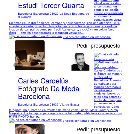
Estudi Tercer Quarta
¡Hola! somos estudi
tercer quarta, un
estudio de diseño
gráfico especializado
Barcelona (Barcelona) 08029 La Nova Esquerra de
en cultura, y
l'Eixample
comunicación visual.
Creemos en un diseño fresco, cercano y personalizado, con una atención 100%
adaptada a cada proyecto. Hemos trabajado con teatro poliorama, creando la
imagen de campañas como per fi sol! (carles sans, tricicle) y non solum (sergi
lópez). También desarrollamos la identidad visual de...
2 veces contratado en Cronoshare
Pedir presupuesto
Email validado
1/6
Teléfono validado
Carles Cardelús es un
fotógrafo de moda y
Carles Cardelús
publicidad de
Barcelona. Además
de trabajar para
Fotógrafo De Moda
marcas hace books
de fotos para
Barcelona
modelos, books de
fotos para actores y
books de fotos para
profesionales y
Barcelona (Barcelona) 08037 Vila de Gràcia
particulares. Como
fotógrafo, ha publicado en revistas de moda como Grazia, Marie Claire y Pump
Magazine. Ha trabajado para agencias de fotografía publicitaria y comercial como
HYPE PHOTO &amp;...
3 veces contratado en Cronoshare
Pedir presupuesto