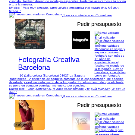
y sonido. También diseño de montajes espaciales. Podemos acercarnos a tu oficina
o tu a la nuestra.
Mª dice:
"Trato muy cercano, captó mi idea enseguida y el trabajo final fué muy
bueno. "
1 veces contratado en Cronoshare
Pedir presupuesto
Email validado
1/12
Teléfono validado
Mi nombre es sergio y
soy un apasionado
Fotografía Creativa
fotógrafo con más de
12 años de
experiencia en el
Barcelona
fascinante mundo de
la fotografía. Soy de
barcelona y me defino
10 (1)
Barcelona (Barcelona) 08027 La Sagrera
como un fotógrafo
"todoterreno". A diferencia de seguir la corriente de la especialización, he decidido
desafiarla y explorar cada rincón de la fotografía. En el momento de que el cliente
se pone en contacto conmigo, me vuelco por completo...
Dairon dice:
"Gran profesional, te hace sentir cómodo y te guía muy bien, le doy un
diez."
8 veces contratado en Cronoshare
Pedir presupuesto
Email validado
1/18
Teléfono validado
Responde rápido