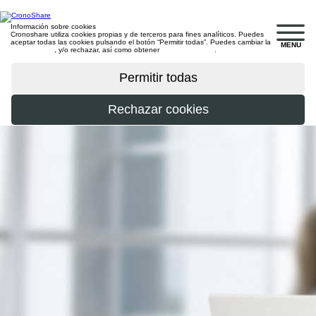
Información sobre cookies
Cronoshare utiliza cookies propias y de terceros para fines analíticos. Puedes
aceptar todas las cookies pulsando el botón “Permitir todas”. Puedes cambiar la
MENU
configuración
, y/o rechazar, así como obtener
más información
.