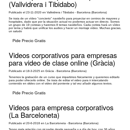
(Vallvidrera i Tibidabo)
Publicado el 23-11-2020 en Vallvidrera i Tibidabo - Barcelona (Barcelona)
Se trata de un vídeo "concierto" navideño para proyectar en centros de mayores y
hospitales, dado que por la situación actual no podemos actuar en directo. Somos
un grupo de 19 coristas y haremos 8 temas navideños. Cada corista hará un vídeo
por tema y habrá que unificar los audios y hacer un montaje vídeo. Muchas gracias,
un saludo
Pide Precio Gratis
Videos corporativos para empresas
para video de clase online (Gràcia)
Publicado el 18-3-2025 en Gràcia - Barcelona (Barcelona)
Tenemos la grabación de un curso que impartimos fisicamente y queremos editarlo
para poder ofrecerlo online. Se trata de editar el video para ir intercalando
contenido en slides con el video del poniente y tal vez añadir algunos textos.
Pide Precio Gratis
Videos para empresa corporativos
(La Barceloneta)
Publicado el 20-6-2018 en La Barceloneta - Barcelona (Barcelona)
Tengo mala relación con mi padre desde pequeña y a día de hoy, con 36 años,