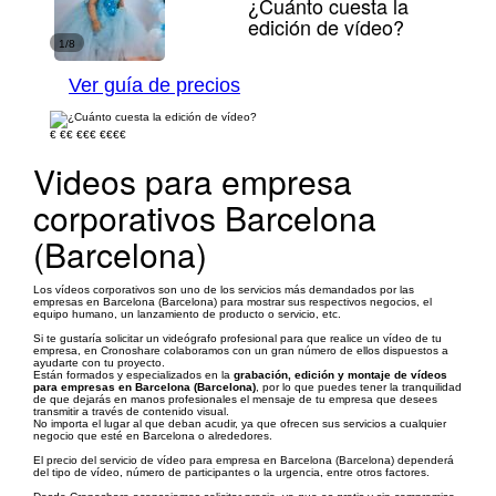
¿Cuánto cuesta la
edición de vídeo?
1/8
Ver guía de precios
€
€€
€€€
€€€€
Videos para empresa
corporativos Barcelona
(Barcelona)
Los vídeos corporativos son uno de los servicios más demandados por las
empresas en Barcelona (Barcelona) para mostrar sus respectivos negocios, el
equipo humano, un lanzamiento de producto o servicio, etc.
Si te gustaría solicitar un videógrafo profesional para que realice un vídeo de tu
empresa, en Cronoshare colaboramos con un gran número de ellos dispuestos a
ayudarte con tu proyecto.
Están formados y especializados en la
grabación, edición y montaje de vídeos
para empresas en Barcelona (Barcelona)
, por lo que puedes tener la tranquilidad
de que dejarás en manos profesionales el mensaje de tu empresa que desees
transmitir a través de contenido visual.
No importa el lugar al que deban acudir, ya que ofrecen sus servicios a cualquier
negocio que esté en Barcelona o alrededores.
El precio del servicio de vídeo para empresa en Barcelona (Barcelona) dependerá
del tipo de vídeo, número de participantes o la urgencia, entre otros factores.