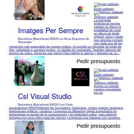
Email validado
1/14
Teléfono validado
La fotógrafa
profesional montse
Imatges Per Sempre
catalan os ofrece la
posibilidad de crear
un álbum de boda
original, único y bello,
Barcelona (Barcelona) 08029 La Nova Esquerra de
que además contará
l'Eixample
con cada uno de los
momentos más especiales de vuestro enlace. Si queréis un reportaje de boda de
diez, adaptado a vuestros gustos, no dudéis en contratarla. También dispone de
servicio de vídeo. Servicios que ofrece Para reflejar la alegría y felicidad de un...
Pedir presupuesto
Email validado
1/14
Teléfono validado
Somos un estudio
creativo respaldado
Csl Visual Studio
por un
Barcelona (Barcelona) 08028 Les Corts
equipo&nbsp;PROPIO&nbsp;de Copywriters, fotógrafos, motion graphic designers,
diseñadores gráficos, creativos y expertos en Marketing digital empeñados en
reinterpretar el mundo de la comunicación y la publicidad online, para obtener
ventajas que sean útiles para las marcas y empresas que trabajan con nosotros.
Pedir presupuesto