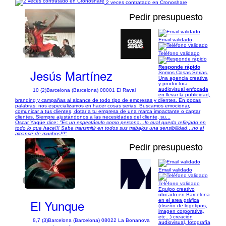
2 veces contratado en Cronoshare
Pedir presupuesto
Email validado
1/66
Teléfono validado
Responde rápido
Jesús Martínez
Somos Cosas Serias.
Una agencia creativa
y productora
audiovisual enfocada
10 (2)
Barcelona (Barcelona) 08001 El Raval
en llevar la publicidad,
branding y campañas al alcance de todo tipo de empresas y clientes. En pocas
palabras: nos especializamos en hacer cosas serias. Buscamos emocionar,
comunicar a tus clientes, dotar a tu empresa de una marca impactante o captar
clientes. Siempre ajustándonos a las necesidades del cliente, su...
Oscar Yagüe dice:
"Es un espectáculo como persona…lo cual queda reflejado en
todo lo que hace!!! Sabe transmitir en todos sus trabajos una sensibilidad…no al
alcance de muchos!!!"
Pedir presupuesto
Email validado
1/15
Teléfono validado
Equipo creativo
ubicado en Barcelona
El Yunque
en el area gráfica
(diseño de logotipos,
imagen corporativa,
etc...) creación
8,7 (3)
Barcelona (Barcelona) 08022 La Bonanova
audiovisual, fotografía