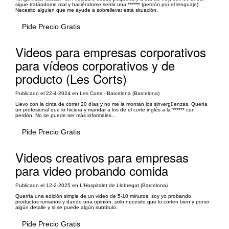
sigue tratándome mal y haciéndome sentir una ****** (perdón por el lenguaje).
Necesito alguien que me ayude a sobrellevar está situación.
Pide Precio Gratis
Videos para empresas corporativos
para vídeos corporativos y de
producto (Les Corts)
Publicado el 22-4-2024 en Les Corts - Barcelona (Barcelona)
Llevo con la cinta de correr 20 días y no me la montan los sinvergüenzas. Quería
un profesional que lo hiciera y mandar a los de el corte inglés a la ****** con
perdón. No se puede ser más informales...
Pide Precio Gratis
Videos creativos para empresas
para video probando comida
Publicado el 12-2-2025 en L'Hospitalet de Llobregat (Barcelona)
Querría una edición simple de un video de 5-10 minutos, soy yo probando
productos rumanos y dando una opinión, solo necesito que lo corten bien y poner
algún detalle y si se puede algún subtítulo.
Pide Precio Gratis