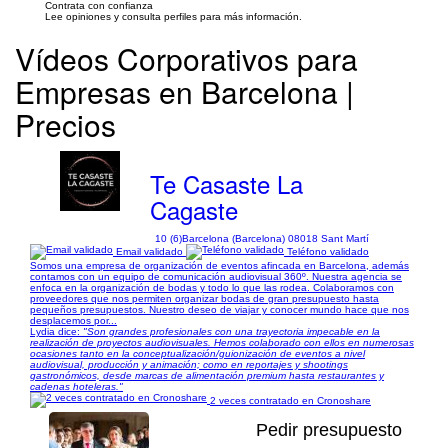
Contrata con confianza
Lee opiniones y consulta perfiles para más información.
Vídeos Corporativos para
Empresas en Barcelona |
Precios
Te Casaste La
Cagaste
10 (6)
Barcelona (Barcelona) 08018 Sant Martí
Email validado
Teléfono validado
Somos una empresa de organización de eventos afincada en Barcelona, además
contamos con un equipo de comunicación audiovisual 360º. Nuestra agencia se
enfoca en la organización de bodas y todo lo que las rodea. Colaboramos con
proveedores que nos permiten organizar bodas de gran presupuesto hasta
pequeños presupuestos. Nuestro deseo de viajar y conocer mundo hace que nos
desplacemos por...
Lydia dice:
"Son grandes profesionales con una trayectoria impecable en la
realización de proyectos audiovisuales. Hemos colaborado con ellos en numerosas
ocasiones tanto en la conceptualización/guionización de eventos a nivel
audiovisual, producción y animación; como en reportajes y shootings
gastronómicos, desde marcas de alimentación premium hasta restaurantes y
cadenas hoteleras."
2 veces contratado en Cronoshare
Pedir presupuesto