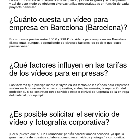
Desde Cronoshare aconsejamos solicitar precio, ya que es gratis y sin compromiso,
y así de este modo se obtienen diversas tarifas personalizadas en función de cada
proyecto particular.
¿Cuánto cuesta un vídeo para
empresa en Barcelona (Barcelona)?
Encontramos precios entre 350 € y 998 € de vídeos para empresas en Barcelona
(Barcelona), aunque, dependiendo de diversos factores, es posible que estos
precios varíen.
¿Qué factores influyen en las tarifas
de los vídeos para empresas?
Los factores que principalmente influyen en las tarifas de los vídeos para empresas
suelen ser la duración del vídeo corporativo, el desplazamiento, la reputación del
profesional, si se contratan otros servicios extra o el nivel de urgencia de la entrega
del material, por ejemplo.
¿Es posible solicitar el servicio de
vídeo y fotografía corporativa?
¡Por supuesto que sí! En Cronoshare podrás solicitar ambos servicios, ya que la
gran mayoría de nuestros colaboradores ofrecen vídeos y fotografía corporativa.