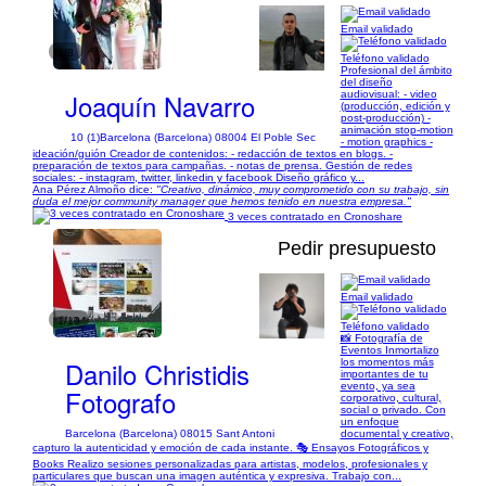
Email validado
1/8
Teléfono validado
Profesional del ámbito
del diseño
Joaquín Navarro
audiovisual: - video
(producción, edición y
post-producción) -
animación stop-motion
10 (1)
Barcelona (Barcelona) 08004 El Poble Sec
- motion graphics -
ideación/guión Creador de contenidos: - redacción de textos en blogs. -
preparación de textos para campañas. - notas de prensa. Gestión de redes
sociales: - instagram, twitter, linkedin y facebook Diseño gráfico y...
Ana Pérez Almoño dice:
"Creativo, dinámico, muy comprometido con su trabajo, sin
duda el mejor community manager que hemos tenido en nuestra empresa."
3 veces contratado en Cronoshare
Pedir presupuesto
Email validado
1/19
Teléfono validado
📸 Fotografía de
Eventos Inmortalizo
Danilo Christidis
los momentos más
importantes de tu
evento, ya sea
Fotografo
corporativo, cultural,
social o privado. Con
un enfoque
Barcelona (Barcelona) 08015 Sant Antoni
documental y creativo,
capturo la autenticidad y emoción de cada instante. 🎭 Ensayos Fotográficos y
Books Realizo sesiones personalizadas para artistas, modelos, profesionales y
particulares que buscan una imagen auténtica y expresiva. Trabajo con...