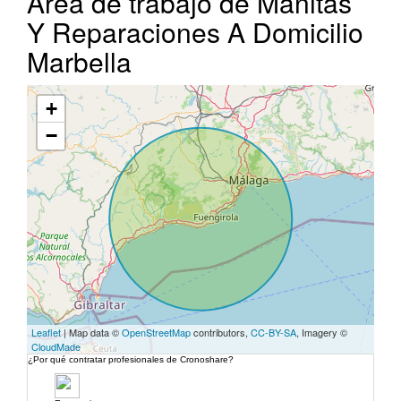
Área de trabajo de Manitas
Y Reparaciones A Domicilio
Marbella
+
−
Leaflet
| Map data ©
OpenStreetMap
contributors,
CC-BY-SA
, Imagery ©
CloudMade
¿Por qué contratar profesionales de Cronoshare?