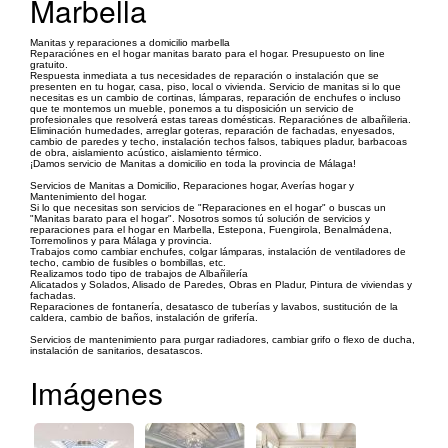
Marbella
Manitas y reparaciones a domicilio marbella
Reparaciónes en el hogar manitas barato para el hogar. Presupuesto on line
gratuito.
Respuesta inmediata a tus necesidades de reparación o instalación que se
presenten en tu hogar, casa, piso, local o vivienda. Servicio de manitas si lo que
necesitas es un cambio de cortinas, lámparas, reparación de enchufes o incluso
que te montemos un mueble, ponemos a tu disposición un servicio de
profesionales que resolverá estas tareas domésticas. Reparaciónes de albañileria.
Eliminación humedades, arreglar goteras, reparación de fachadas, enyesados,
cambio de paredes y techo, instalación techos falsos, tabiques pladur, barbacoas
de obra, aislamiento acústico, aislamiento térmico.
¡Damos servicio de Manitas a domicilio en toda la provincia de Málaga!
Servicios de Manitas a Domicilio, Reparaciones hogar, Averías hogar y
Mantenimiento del hogar.
Si lo que necesitas son servicios de "Reparaciones en el hogar" o buscas un
"Manitas barato para el hogar". Nosotros somos tú solución de servicios y
reparaciones para el hogar en Marbella, Estepona, Fuengirola, Benalmádena,
Torremolinos y para Málaga y provincia.
Trabajos como cambiar enchufes, colgar lámparas, instalación de ventiladores de
techo, cambio de fusibles o bombillas, etc.
Realizamos todo tipo de trabajos de Albañilería
Alicatados y Solados, Alisado de Paredes, Obras en Pladur, Pintura de viviendas y
fachadas.
Reparaciones de fontanería, desatasco de tuberías y lavabos, sustitución de la
caldera, cambio de baños, instalación de grifería.
Servicios de mantenimiento para purgar radiadores, cambiar grifo o flexo de ducha,
instalación de sanitarios, desatascos.
Imágenes