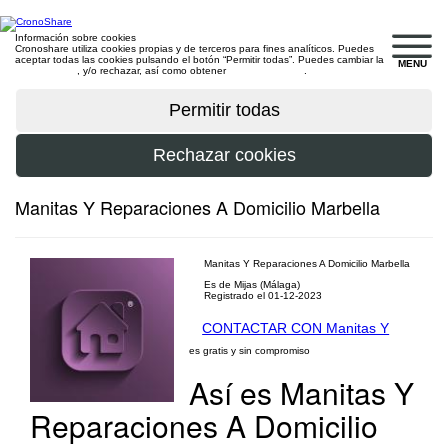
Información sobre cookies
Cronoshare utiliza cookies propias y de terceros para fines analíticos. Puedes
aceptar todas las cookies pulsando el botón “Permitir todas”. Puedes cambiar la
MENU
configuración
, y/o rechazar, así como obtener
más información
.
Manitas Y Reparaciones A Domicilio Marbella
Manitas Y Reparaciones A Domicilio Marbella
Es de Mijas (Málaga)
Registrado el 01-12-2023
CONTACTAR CON Manitas Y
es gratis y sin compromiso
Así es Manitas Y
Reparaciones A Domicilio