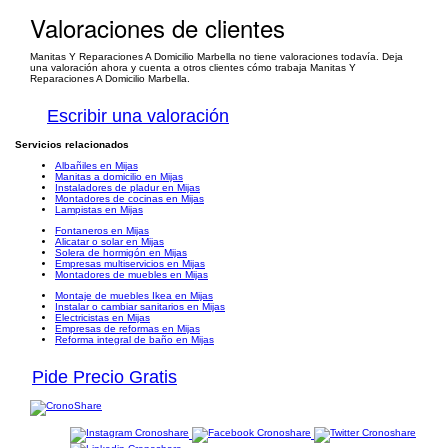
Valoraciones de clientes
Manitas Y Reparaciones A Domicilio Marbella no tiene valoraciones todavía. Deja
una valoración ahora y cuenta a otros clientes cómo trabaja Manitas Y
Reparaciones A Domicilio Marbella.
Escribir una valoración
Servicios relacionados
Albañiles en Mijas
Manitas a domicilio en Mijas
Instaladores de pladur en Mijas
Montadores de cocinas en Mijas
Lampistas en Mijas
Fontaneros en Mijas
Alicatar o solar en Mijas
Solera de hormigón en Mijas
Empresas multiservicios en Mijas
Montadores de muebles en Mijas
Montaje de muebles Ikea en Mijas
Instalar o cambiar sanitarios en Mijas
Electricistas en Mijas
Empresas de reformas en Mijas
Reforma integral de baño en Mijas
Pide Precio Gratis