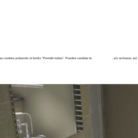
las cookies pulsando el botón “Permitir todas”. Puedes cambiar la
configuración
, y/o rechazar, a