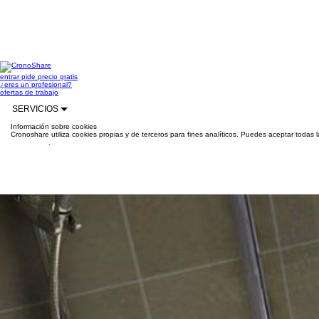
entrar
pide precio gratis
¿eres un profesional?
ofertas de trabajo
SERVICIOS
Información sobre cookies
Cronoshare utiliza cookies propias y de terceros para fines analíticos. Puedes aceptar todas 
información
.