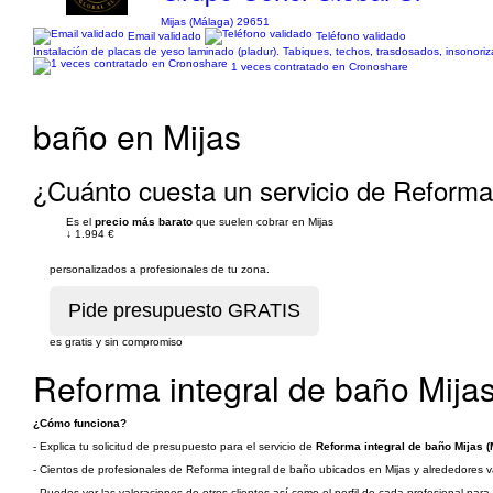
Mijas (Málaga) 29651
Email validado
Teléfono validado
Instalación de placas de yeso laminado (pladur). Tabiques, techos, trasdosados, insonoriz
1 veces contratado en Cronoshare
baño en Mijas
¿Cuánto cuesta un servicio de Reforma 
Es el
precio más barato
que suelen cobrar en Mijas
↓
1.994 €
personalizados a profesionales de tu zona.
es gratis y sin compromiso
Reforma integral de baño Mija
¿Cómo funciona?
- Explica tu solicitud de presupuesto para el servicio de
Reforma integral de baño Mijas (
- Cientos de profesionales de Reforma integral de baño ubicados en Mijas y alrededores va
- Puedes ver las valoraciones de otros clientes así como el perfil de cada profesional par