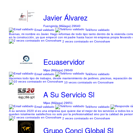
Javier Álvarez
Fuengirola (Málaga) 29640
Email validado
Teléfono validado
Buenas, mi nombre es Javier. Hago reformas de todo tipo tanto dentro de la vivienda com
en la construcción, ya que empecé con mi padre hasta hacer mi empresa propia llevando c
2 veces contratado en Cronoshare
Ecuaservidor
Mijas (Málaga) 29649
Email validado
Teléfono validado
Hacemos todo tipo de trabajos, desde mantenimiento de jardines, piscinas, reparación de fa
10 veces contratado en Cronoshare
A Su Servicio Sl
Mijas (Málaga) 29651
Email validado
Teléfono validado
A su servicio 2020 sl es una empresa que quiere dar el mejor de los servicios a todos los
queden totalmente satisfechos no solo por la profesionalidad sino por la calidad de person
2 veces contratado en Cronoshare
Grupo Conci Global Sl