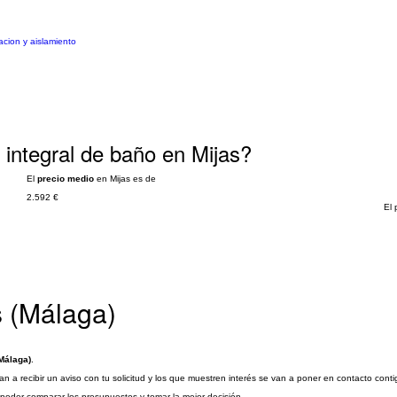
acion y aislamiento
integral de baño en Mijas?
El
precio medio
en Mijas es de
2.592 €
El 
s (Málaga)
Málaga)
.
n a recibir un aviso con tu solicitud y los que muestren interés se van a poner en contacto cont
a poder comparar los presupuestos y tomar la mejor decisión.