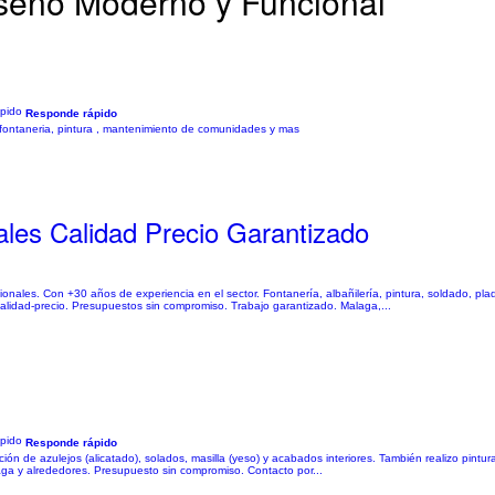
iseño Moderno y Funcional
Responde rápido
dad, fontaneria, pintura , mantenimiento de comunidades y mas
ales Calidad Precio Garantizado
ionales. Con +30 años de experiencia en el sector. Fontanería, albañilería, pintura, soldado, pla
alidad-precio. Presupuestos sin compromiso. Trabajo garantizado. Malaga,...
Responde rápido
ón de azulejos (alicatado), solados, masilla (yeso) y acabados interiores. También realizo pintu
aga y alrededores. Presupuesto sin compromiso. Contacto por...