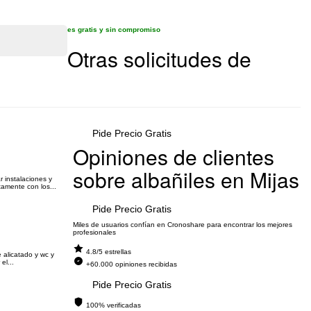
es gratis y sin compromiso
Otras solicitudes de
Pide Precio Gratis
Opiniones de clientes
sobre albañiles en Mijas
r instalaciones y
amente con los...
Pide Precio Gratis
Miles de usuarios confían en Cronoshare para encontrar los mejores
profesionales
4.8/5 estrellas
 alicatado y wc y
el...
+60.000 opiniones recibidas
Pide Precio Gratis
100% verificadas