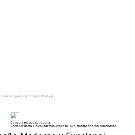
forma integral de baño Mijas (Málaga)
Compara precios de tu zona
Compara hasta 4 presupuestos desde tu PC o smartphone, sin compromiso.