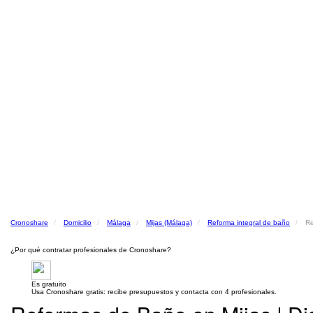
Cronoshare
Domicilio
Málaga
Mijas (Málaga)
Reforma integral de baño
Re
¿Por qué contratar profesionales de Cronoshare?
Es gratuito
Usa Cronoshare gratis: recibe presupuestos y contacta con 4 profesionales.