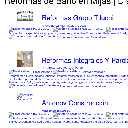
Reformas de Baño en Mijas | D
Reformas Grupo Tiluchi
Arroyo de La Miel (Málaga) 29631
Email validado
Teléfono validado
Grupo tiluchi especialistas en pladur , reformas , rehabilitaciónes , albañileria, electrici
1 veces contratado en Cronoshare
Reformas Integrales Y Parci
10 (3)
Marbella (Málaga) 29602
Email validado
Teléfono validado
Reformamos pisos, locales, oficinas, chalets, villas en 40 días, comienzo inmediato. Profes
electricidad, puntos de luz, platos de ducha, baños, cocinas etc… Buenos presupuestos c
Joaquin dice:
"Muy profesional, muy agradable y con gran conocimiento de su trabajo."
9 veces contratado en Cronoshare
Antonov Construcción
Mijas (Málaga) 29651
Email validado
Teléfono validado
Profesional en construcción y reformas con experiencia en españa. Especialista en colocaci
limpio, responsable y con buena calidad. Hablo español básico e inglés básico. Zona mál