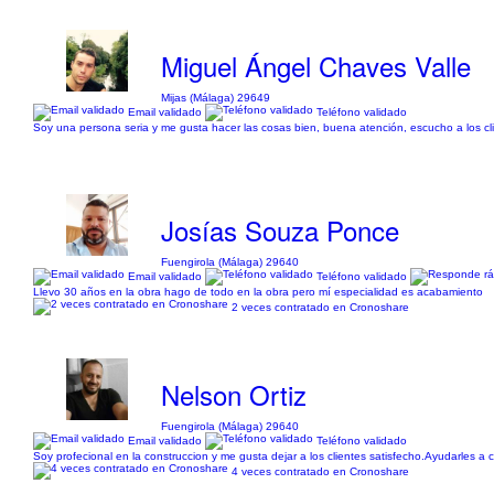
Miguel Ángel Chaves Valle
Mijas (Málaga) 29649
Email validado
Teléfono validado
Soy una persona seria y me gusta hacer las cosas bien, buena atención, escucho a los cli
Josías Souza Ponce
Fuengirola (Málaga) 29640
Email validado
Teléfono validado
Llevo 30 años en la obra hago de todo en la obra pero mí especialidad es acabamiento
2 veces contratado en Cronoshare
Nelson Ortiz
Fuengirola (Málaga) 29640
Email validado
Teléfono validado
Soy profecional en la construccion y me gusta dejar a los clientes satisfecho.Ayudarles a c
4 veces contratado en Cronoshare