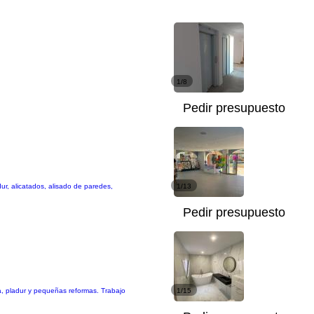
1/8
Pedir presupuesto
dur, alicatados, alisado de paredes,
1/13
Pedir presupuesto
ra, pladur y pequeñas reformas. Trabajo
1/15