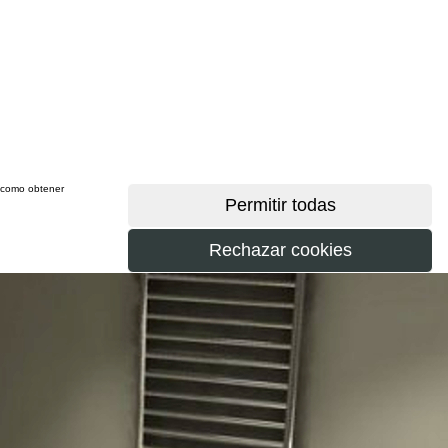
sí como obtener
más