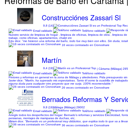
Reformas de Baño en Cártama |
Construcciónes Zassari Sl
9,8 (14)
Email validado
Teléfono validado
Nuestro servicio de limpieza de hogar , limpieza de oficinas, limpieza de obra , limpieza 
trabajo, como oficinas, apartamentos, chalet etc
Edu dice:
"me hicieron una reforma del baño, todo fue muy bien con ellos. Sin duda, tot
16 veces contratado en Cronoshare
Martín
9,4 (19)
| Cártama (Málaga) 29
Email validado
Teléfono validado
Pintores y reformas en general en la zona de Málaga y alrededores. Pida presupuesto sin
Javier dice:
"Martín, ha superado mis expectativas. Tanto él como la cuadrilla de trabajado
niguna duda para cualquier otro proyecto que me surja. 100% recomendable."
26 veces contratado en Cronoshare
Bernados Reformas Y Servi
9,8 (19)
Málaga (Málaga) 29002
Email validado
Teléfono validado
Arreglo todos los desperfectos del hogar: Bernado's reformas y servicios Electricidad, fon
persianas, montajes de mamparas de duchas, etc.
Miriam dice:
"Bernardo es un profesional muy didáctico, que explica todo lo que va a lleva
36 veces contratado en Cronoshare