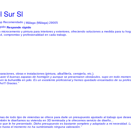
l Sur Sl
| Málaga (Málaga) 29005
Responde rápido
crocemento y pintura para interiores y exteriores, ofreciendo soluciones a medida para tu hog
ad, compromiso y profesionalidad en cada trabajo.
aciones, obras e instalaciones (pintura, albañilería, cerrajería, etc.).
hacer 4 buenas zapatas de hormigón y aunque se presentaron obstáculos, supo en todo momento
o en la buhardilla en julio. Es un excelente profesional y hemos quedado encantados de su profe
o!!! Gracias."
as de todo tipo de viviendas se ofrece para darle un presupuesto ajustado al trabajo que desee 
ambién le diseñamos su vivienda en 3D terminada y le ofrecemos servicio de diseño...
to que le he presentado. Dicho presupuesto es bastante completo y adaptado a mi necesidad. La
ro hasta el momento no ha suministrado ninguna valoración."