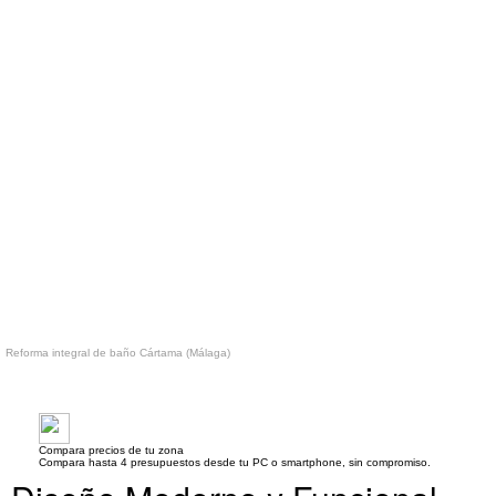
Reforma integral de baño Cártama (Málaga)
Compara precios de tu zona
Compara hasta 4 presupuestos desde tu PC o smartphone, sin compromiso.