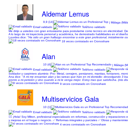
Aldemar Lemus
9,9 (14)
| Málaga (Mál
Email validado
Teléfono validado
Me dirijo a ustedes con gran entusiasmo para postularme como tecnico en electricidad. Des
A lo largo de mi trayectoria personal y académica, he demostrado habilidades en el diseño, 
Lourdes dice:
"Ha sido un gran hallazgo encontrar a este gran profesional, inicialmente c
18 veces contratado en Cronoshare
Alan
10 (4)
| Málaga (M
Email validado
Teléfono validado
Soldador y carpintero aluminio -Pvc- Metal, cerrajero, persianero, manitas, fontanero, mo
Ana dice:
"A mi me encantan alan y las tareas que hizo en mi domicilio: descolgando 3 b
pronto a mi petición y vino cuando a mi le venga mejor. Estoy mas que satisfecha. (mis d
9 veces contratado en Cronoshare
Multiservicios Gala
10 (1)
Email validado
Teléfono validado
👷‍♂️ ¡Hola! Soy Milton, profesional especializado en reformas, construcción y reparacion
y mejoras en el hogar o negocio. ✅ Reformas integrales y parciales ✅ Obras y mantenimient
4 veces contratado en Cronoshare