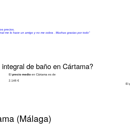
os precios.
final me lo hace un amigo y no me cobra . Muchas gracias por todo"
 integral de baño en Cártama?
El
precio medio
en Cártama es de
2.146 €
El 
tama (Málaga)