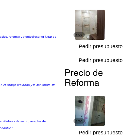
1/99
cios, reformar , y embellecer tu lugar de
Pedir presupuesto
Pedir presupuesto
Precio de
Reforma
el trabajo realizado y lo contrataré sin
entiladores de techo, arreglos de
1/30
mendable."
Pedir presupuesto