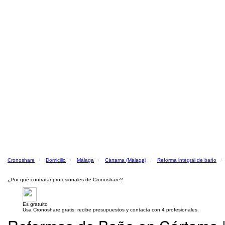
Cronoshare
Domicilio
Málaga
Cártama (Málaga)
Reforma integral de baño
¿Por qué contratar profesionales de Cronoshare?
Es gratuito
Usa Cronoshare gratis: recibe presupuestos y contacta con 4 profesionales.