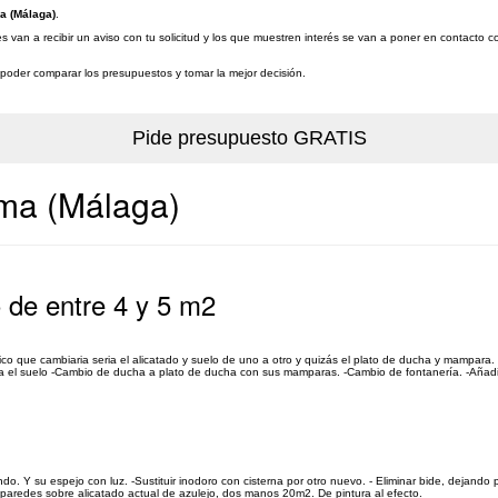
a (Málaga)
.
van a recibir un aviso con tu solicitud y los que muestren interés se van a poner en contacto c
a poder comparar los presupuestos y tomar la mejor decisión.
ama (Málaga)
 de entre 4 y 5 m2
ico que cambiaria seria el alicatado y suelo de uno a otro y quizás el plato de ducha y mampara
ria el suelo -Cambio de ducha a plato de ducha con sus mamparas. -Cambio de fontanería. -Añadir
 Y su espejo con luz. -Sustituir inodoro con cisterna por otro nuevo. - Eliminar bide, dejando 
r paredes sobre alicatado actual de azulejo, dos manos 20m2. De pintura al efecto.