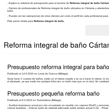
- Explica tu solicitud de presupuesto para el servicio de
Reforma integral de baño Cártam
- Cientos de profesionales de Reforma integral de baño ubicados en Cártama y alrededores 
baño.
- Puedes ver las valoraciones de otros clientes así como el perfil de cada profesional par
Pide precio Gratis para
Reforma integral de baño
.
Reforma integral de baño Cárt
Presupuesto reforma integral para baño
Publicado el 14-5-2024 en Loma de Cuenca (Málaga)
Seria hacer 2 cuartos de baños, están en el mismo estado y se va a hacer lo mismo, lo ún
el alicatado, ya que están los azulejos fofos (en un baño mas que en el otro) -Se cambia
Presupuesto pequeña reforma baño
Publicado el 6-2-2023 en Torremolinos (Málaga)
- Sustituir lavamanos actual por otro encastrado en mueble con cajones 60x45 y monomando.
colocar lavadora. - Colocar suelo de material adecuado sobre terrazo actual 3 m2. - Pinta