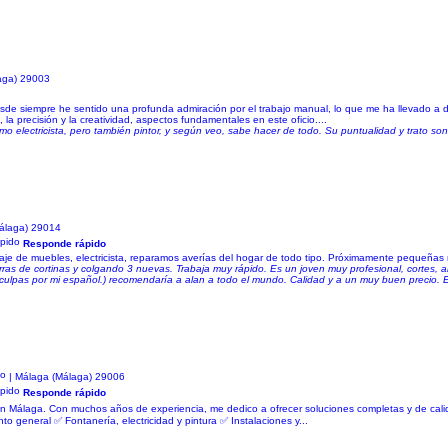
aga) 29003
de siempre he sentido una profunda admiración por el trabajo manual, lo que me ha llevado a des
la precisión y la creatividad, aspectos fundamentales en este oficio....
omo electricista, pero también pintor, y según veo, sabe hacer de todo. Su puntualidad y trato so
álaga) 29014
Responde rápido
ntaje de muebles, electricista, reparamos averías del hogar de todo tipo. Próximamente pequeñas
arras de cortinas y colgando 3 nuevas. Trabaja muy rápido. Es un joven muy profesional, cortes,
isculpas por mi español.) recomendaría a alan a todo el mundo. Calidad y a un muy buen precio.
| Málaga (Málaga) 29006
Responde rápido
es en Málaga. Con muchos años de experiencia, me dedico a ofrecer soluciones completas y de cali
o general ✅ Fontanería, electricidad y pintura ✅ Instalaciones y...