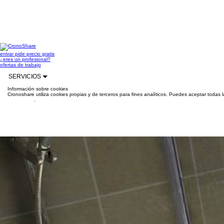
entrar
pide precio gratis
¿eres un profesional?
ofertas de trabajo
SERVICIOS
Información sobre cookies
Cronoshare utiliza cookies propias y de terceros para fines analíticos. Puedes aceptar todas 
información
.