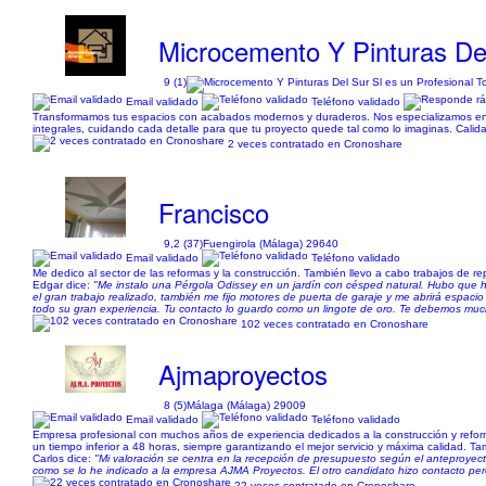
Microcemento Y Pinturas De
9 (1)
Email validado
Teléfono validado
Transformamos tus espacios con acabados modernos y duraderos. Nos especializamos en mi
integrales, cuidando cada detalle para que tu proyecto quede tal como lo imaginas. Calid
2 veces contratado en Cronoshare
Francisco
9,2 (37)
Fuengirola (Málaga) 29640
Email validado
Teléfono validado
Me dedico al sector de las reformas y la construcción. También llevo a cabo trabajos de repar
Edgar dice:
"Me instalo una Pérgola Odissey en un jardín con césped natural. Hubo que 
el gran trabajo realizado, también me fijo motores de puerta de garaje y me abrirá espaci
todo su gran experiencia. Tu contacto lo guardo como un lingote de oro. Te debemos much
102 veces contratado en Cronoshare
Ajmaproyectos
8 (5)
Málaga (Málaga) 29009
Email validado
Teléfono validado
Empresa profesional con muchos años de experiencia dedicados a la construcción y reform
un tiempo inferior a 48 horas, siempre garantizando el mejor servicio y máxima calidad. T
Carlos dice:
"Mi valoración se centra en la recepción de presupuesto según el anteproyec
como se lo he indicado a la empresa AJMA Proyectos. El otro candidato hizo contacto pe
22 veces contratado en Cronoshare