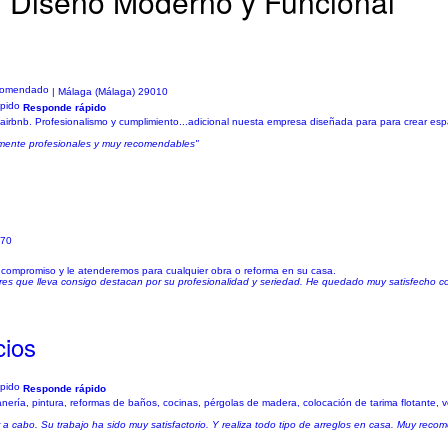
 Diseño Moderno y Funcional
| Málaga (Málaga) 29010
Responde rápido
de airbnb. Profesionalismo y cumplimiento...adicional nuesta empresa diseñada para para crear espa
almente profesionales y muy recomendables"
570
 compromiso y le atenderemos para cualquier obra o reforma en su casa.
res que lleva consigo destacan por su profesionalidad y seriedad. He quedado muy satisfecho con 
cios
Responde rápido
tanería, pintura, reformas de baños, cocinas, pérgolas de madera, colocación de tarima flotante, v
r a cabo. Su trabajo ha sido muy satisfactorio. Y realiza todo tipo de arreglos en casa. Muy reco