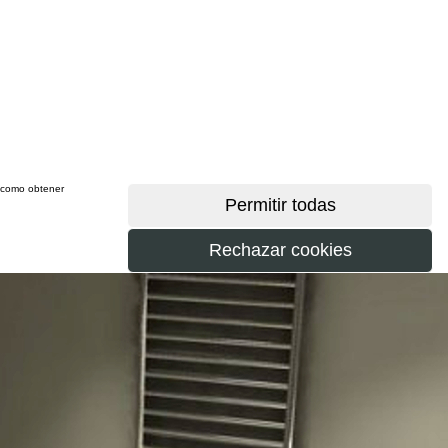
sí como obtener
más