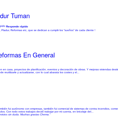
adur Tuman
Responde rápido
ladur, Reformas etc, que se dedican a cumplir los “sueños” de cada cliente !
Reformas En General
den en casa, proyectos de planificación, eventos y decoración de obras. Y mejoras viviendas desti
 reutilizarle y actualizarse, con lo cual abarata los costes y el...
 también fui autónomo con empresas, también fui comercial de sistemas de contra incendios, come
 Con todo estos trabajos decidí trabajar por mi cuenta, en bricolaje del...
rvicios sin duda. Muchas gracias Chema."