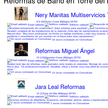
Reformas de Baño en Torre del 
Nery Manitas Multiservicios 
9,9 (34)
Torrox Costa (Málaga) 29793
Email validado
Teléfono validado
¿Necesitas presupuesto sin compromiso? ¡Aquí estamos para ayudarte! ¿Qué hacemos por t
Revisión completa de las instalaciones de tu vivienda ¡Todo tipo de mantenimiento al alc
Manuel dice:
"Muy buen profesional, ha hecho un trabajo excelente y todo muy correcto. C
problema o necesitamos de sus servicios en el futuro para otras reparaciones."
34 veces contratado en Cronoshare
Reformas Miguel Ángel
10 (13)
Algarrobo-Costa (Málaga) 29750
Email validado
Teléfono validado
Realizo todo tipo de reformas, tanto parciales como totales en viviendas. Montaje de cocina
Rocío dice:
"Un profesional excelente. Decidido, eficaz y formal, cosa muy difícil de enco
duda."
10 veces contratado en Cronoshare
Jara Leal Reformas
10 (1)
Torre del Mar (Málaga) 29740
Email validado
Teléfono validado
Ofrecemos servicios de albañilería, fontanería, electricidad, pintura, pladur y mantenimi
2 veces contratado en Cronoshare