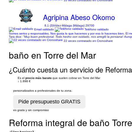
10 veces contratado en Cronoshare
Agripina Abeso Okomo
8,1 (3)
Vélez-Málaga (Málaga) 29700
Email validado
Teléfono validado
Somos serios y responsables. Nos gusta lo que hacemos y por eso lo hacemos bien. El mej
Tara dice:
"Muy buen profesional. Todo hecho con cuidado, nos arregló la persiana! Aunq
22 veces contratado en Cronoshare
baño en Torre del Mar
¿Cuánto cuesta un servicio de Reforma 
Es el
precio más barato
que suelen cobrar en Torre del Mar
↓
1.898 €
personalizados a profesionales de tu zona.
es gratis y sin compromiso
Reforma integral de baño Torr
¿Cómo funciona?