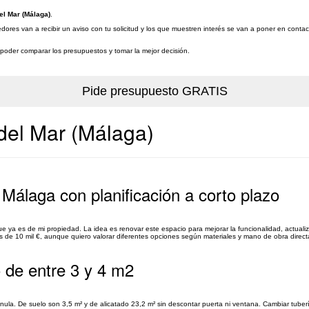
el Mar (Málaga)
.
dores van a recibir un aviso con tu solicitud y los que muestren interés se van a poner en conta
a poder comparar los presupuestos y tomar la mejor decisión.
del Mar (Málaga)
Málaga con planificación a corto plazo
 ya es de mi propiedad. La idea es renovar este espacio para mejorar la funcionalidad, actualiza
e 10 mil €, aunque quiero valorar diferentes opciones según materiales y mano de obra direct
 de entre 3 y 4 m2
anula. De suelo son 3,5 m² y de alicatado 23,2 m² sin descontar puerta ni ventana. Cambiar tuber