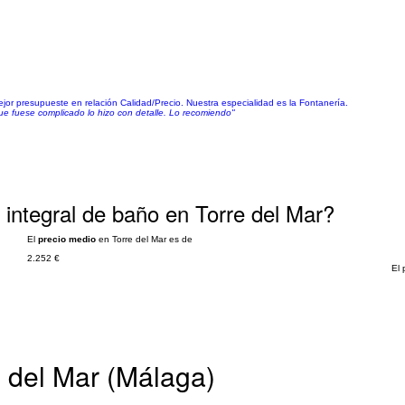
or presupueste en relación Calidad/Precio. Nuestra especialidad es la Fontanería.
ue fuese complicado lo hizo con detalle. Lo recomiendo"
integral de baño en Torre del Mar?
El
precio medio
en Torre del Mar es de
2.252 €
El 
e del Mar (Málaga)