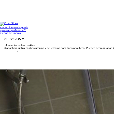
entrar
pide precio gratis
¿eres un profesional?
ofertas de trabajo
SERVICIOS
Información sobre cookies
Cronoshare utiliza cookies propias y de terceros para fines analíticos. Puedes aceptar todas 
información
.