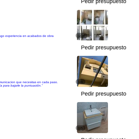
Pedir presupuesto
Tengo experiencia en acabados de obra
1/26
Pedir presupuesto
comunicacion que necesitas en cada paso.
1/9
 para bajarle la puntuación."
Pedir presupuesto
1/5