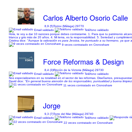
Carlos Alberto Osorio Calle
8,9 (5)
Torrox (Málaga) 29770
Email validado
Teléfono validado
Hola, te voy a dar 10 razones porque debes contratarme. 1. Para que tu patrimonio alcanc
blanca y gris más de 20 años. 4. Mi lema, es la responsabilidad. 5. Seriedad y cumplimient
Cristina dice:
"Aunque la valoración es para Jessica, he puntuado a su hermano, ya que al
9 veces contratado en Cronoshare
Force Reformas & Design
8,4 (3)
Rincón de la Victoria (Málaga) 29730
Email validado
Teléfono validado
Nos especializamos en su totalidad en el sector de las reformas. Diseñamos, presupuesta
David dice:
"En general buena atención de los responsables, puntualidad y buena limpiez
11 veces contratado en Cronoshare
Jorge
9,3 (7)
Torre del Mar (Málaga) 29740
Email validado
Teléfono validado
22 veces contratado en Cronoshare