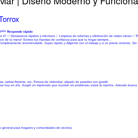
Mar | Diseño Moderno y Funciona
Torrox
Responde rápido
i? ✅ Desatascos rápidos y efectivos ✅ Limpieza de tuberías y eliminación de malos olores ✅ Re
ance de tu mano! Somos tus manitas de confianza para que tu hogar siempre...
ompletamente recomendable. Super rápido y diligente con el trabajo y a un precio correcto. Sin 
s, tarima flotante, etc. Pintura de viviendas, alisado de paredes con gotelé.
ntrar hoy en día. Surgió un imprevisto que resolvió sin problemas sobre la marcha. Además buena 
ento general para hogares y comunidades de vecinos.