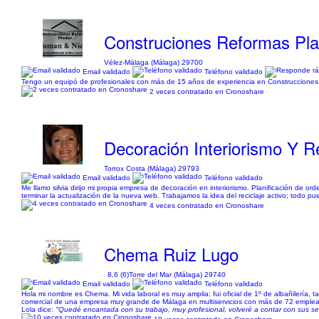
Construciones Reformas Pl
Vélez-Málaga (Málaga) 29700
Email validado
Teléfono validado
Tengo un equipó de profesionales con más de 15 años de experiencia en Construcciones, P
2 veces contratado en Cronoshare
Decoración Interiorismo Y 
Torrox Costa (Málaga) 29793
Email validado
Teléfono validado
Me llamo silvia dirijo mi propia empresa de decoración en interiorismo. Planificación de or
terminar la actualización de la nueva web. Trabajamos la idea del reciclaje activo; todo puede
4 veces contratado en Cronoshare
Chema Ruiz Lugo
8,6 (6)
Torre del Mar (Málaga) 29740
Email validado
Teléfono validado
Hola mi nombre es Chema. Mi vida laboral es muy amplia: fui oficial de 1º de albañilería,
comercial de una empresa muy grande de Málaga en multiservicios con más de 72 empleados.
Lola dice:
"Quedé encantada con su trabajo, muy profesional, volveré a contar con sus se