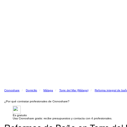
Cronoshare
Domicilio
Málaga
Torre del Mar (Málaga)
Reforma integral de bañ
¿Por qué contratar profesionales de Cronoshare?
Es gratuito
Usa Cronoshare gratis: recibe presupuestos y contacta con 4 profesionales.