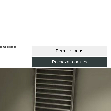
sí como obtener
más