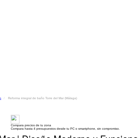
o
Reforma integral de baño Torre del Mar (Málaga)
Compara precios de tu zona
Compara hasta 4 presupuestos desde tu PC o smartphone, sin compromiso.