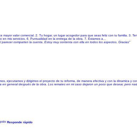
e mayor valor comercial. 2. Tu hogar, un lugar acogedor para que seas feliz con tu familia. 3. 
o en mis servicios. 6. Puntualidad en la entrega de la obra. 7. Estamos a...
 parecer comparten la cuenta. Estoy muy contenta con ella en todos los aspectos. Gracias"
mos, ejecutamos y dirigimos el proyecto de tu reforma, de manera efectiva y con la dinamica y 
a en general después de la obra. Los remates en mi caso dejaron un poco que desear, pero nada
Responde rápido