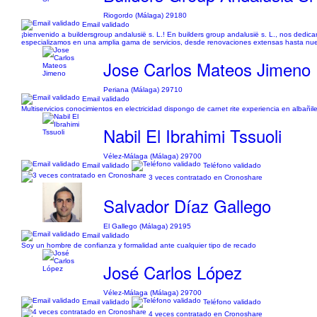
Riogordo (Málaga) 29180
Email validado
¡bienvenido a buildersgroup andalusië s. L.! En builders group andalusië s. L., nos ded
especializamos en una amplia gama de servicios, desde renovaciones extensas hasta nu
Jose Carlos Mateos Jimeno
Periana (Málaga) 29710
Email validado
Multiservicios conocimientos en electricidad dispongo de carnet rite experiencia en albañile
Nabil El Ibrahimi Tssuoli
Vélez-Málaga (Málaga) 29700
Email validado
Teléfono validado
3 veces contratado en Cronoshare
Salvador Díaz Gallego
El Gallego (Málaga) 29195
Email validado
Soy un hombre de confianza y formalidad ante cualquier tipo de recado
José Carlos López
Vélez-Málaga (Málaga) 29700
Email validado
Teléfono validado
4 veces contratado en Cronoshare