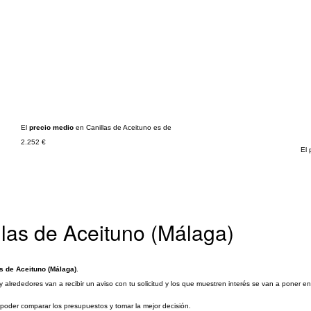
El
precio medio
en Canillas de Aceituno es de
2.252 €
El 
llas de Aceituno (Málaga)
s de Aceituno (Málaga)
.
 alrededores van a recibir un aviso con tu solicitud y los que muestren interés se van a poner 
a poder comparar los presupuestos y tomar la mejor decisión.