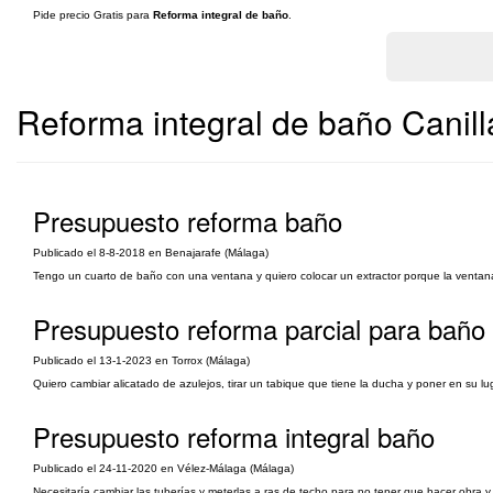
Pide precio Gratis para
Reforma integral de baño
.
Reforma integral de baño Canil
Presupuesto reforma baño
Publicado el 8-8-2018 en Benajarafe (Málaga)
Tengo un cuarto de baño con una ventana y quiero colocar un extractor porque la ventana 
Presupuesto reforma parcial para baño 
Publicado el 13-1-2023 en Torrox (Málaga)
Quiero cambiar alicatado de azulejos, tirar un tabique que tiene la ducha y poner en su lug
Presupuesto reforma integral baño
Publicado el 24-11-2020 en Vélez-Málaga (Málaga)
Necesitaría cambiar las tuberías y meterlas a ras de techo para no tener que hacer obra 