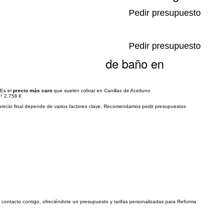
Pedir presupuesto
Pedir presupuesto
de baño en
Es el
precio más caro
que suelen cobrar en Canillas de Aceituno
↑
2.758 €
precio final depende de varios factores clave. Recomendamos pedir presupuestos
en contacto contigo, ofreciéndote un presupuesto y tarifas personalizadas para Reforma