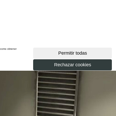
sí como obtener
más