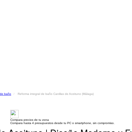
 de baño
Reforma integral de baño Canillas de Aceituno (Málaga)
Compara precios de tu zona
Compara hasta 4 presupuestos desde tu PC o smartphone, sin compromiso.