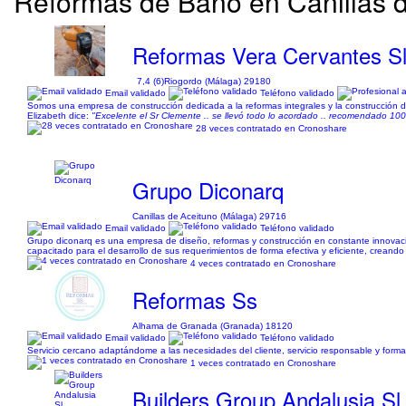
Reformas de Baño en Canillas d
Reformas Vera Cervantes S
7,4 (6)
Riogordo (Málaga) 29180
Email validado
Teléfono validado
Somos una empresa de construcción dedicada a la reformas integrales y la construcción 
Elizabeth dice:
"Excelente el Sr Clemente .. se llevó todo lo acordado .. recomendado 10
28 veces contratado en Cronoshare
Grupo Diconarq
Canillas de Aceituno (Málaga) 29716
Email validado
Teléfono validado
Grupo diconarq es una empresa de diseño, reformas y construcción en constante innovació
capacitado para el desarrollo de sus requerimientos de forma efectiva y eficiente, creand
4 veces contratado en Cronoshare
Reformas Ss
Alhama de Granada (Granada) 18120
Email validado
Teléfono validado
Servicio cercano adaptándome a las necesidades del cliente, servicio responsable y formal
1 veces contratado en Cronoshare
Builders Group Andalusia Sl