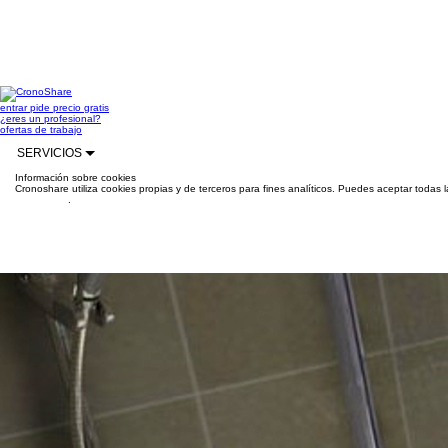
entrar
pide precio gratis
¿eres un profesional?
ofertas de trabajo
SERVICIOS
Información sobre cookies
Cronoshare utiliza cookies propias y de terceros para fines analíticos. Puedes aceptar todas 
información
.