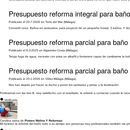
Presupuesto reforma integral para baño
Publicado el 20-7-2026 en Torre del Mar (Málaga)
Convertir unos. Baños en vestuarios, para proyecto de un pequeño hostal, 3 baños. Y di
Presupuesto reforma parcial para baño 
Publicado el 6-3-2025 en Algarrobo-Costa (Málaga)
Tengo fuga de agua, necesito con prisa un albañil y fontanero capaz de cambiarme la ba
Presupuesto reforma parcial para baño 
Publicado el 20-1-2026 en Vélez-Málaga (Málaga)
Nos han dejado por hacer, la ducha y poner los sanitarios y pintar, y la iluminación
Profesional con las tres B, muy satisfecho con el resultado, le volveré a contactar cuando le nece
Verificada
Carolina opina de
Pintors Molins Y Reformas
:
Mi hicieron la reforma del baño todo a su tiempo son personas muy profesionales también me pi