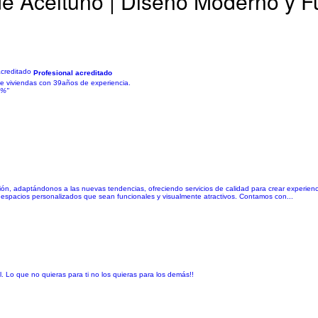
e Aceituno | Diseño Moderno y F
l
Profesional acreditado
de viviendas con 39años de experiencia.
0%"
n, adaptándonos a las nuevas tendencias, ofreciendo servicios de calidad para crear experienci
o espacios personalizados que sean funcionales y visualmente atractivos. Contamos con...
. Lo que no quieras para ti no los quieras para los demás!!