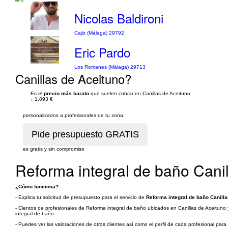
Nicolas Baldironi
Cajiz (Málaga) 29792
Eric Pardo
Los Romanes (Málaga) 29713
Canillas de Aceituno?
Es el
precio más barato
que suelen cobrar en Canillas de Aceituno
↓
1.893 €
personalizados a profesionales de tu zona.
es gratis y sin compromiso
Reforma integral de baño Cani
¿Cómo funciona?
- Explica tu solicitud de presupuesto para el servicio de
Reforma integral de baño Canilla
- Cientos de profesionales de Reforma integral de baño ubicados en Canillas de Aceituno y
integral de baño.
- Puedes ver las valoraciones de otros clientes así como el perfil de cada profesional par