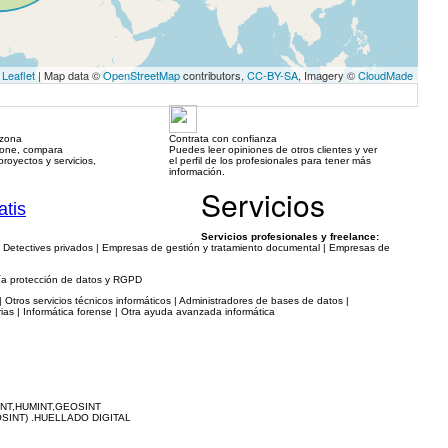
Leaflet
| Map data ©
OpenStreetMap
contributors,
CC-BY-SA
, Imagery ©
CloudMade
 zona
Contrata con confianza
hone, compara
Puedes leer opiniones de otros clientes y ver
royectos y servicios,
el perfil de los profesionales para tener más
información.
Servicios
atis
Servicios profesionales y freelance:
A | Detectives privados | Empresas de gestión y tratamiento documental | Empresas de
ría protección de datos y RGPD
Otros servicios técnicos informáticos | Administradores de bases de datos |
as | Informática forense | Otra ayuda avanzada informática
NT,HUMINT,GEOSINT
INT) .HUELLADO DIGITAL