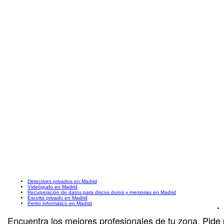
Detectives privados en Madrid
Videógrafo en Madrid
Recuperación de datos para discos duros y memorias en Madrid
Escolta privado en Madrid
Perito informático en Madrid
Encuentra los mejores profesionales de tu zona. Pide 