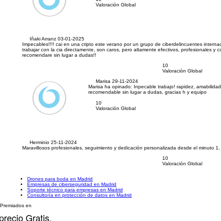
Valoración Global
Iñaki Arranz
03-01-2025
Impecables!!!! cai en una cripto este verano por un grupo de ciberdelincuentes internac
trabajar con la cia directamente, son caros, pero altamente efectivos, profesionales y c
recomendare sin lugar a dudas!!
10
Valoración Global
Marisa
29-11-2024
Marisa ha opinado:
Inpecable trabajo! rapidez, amabilidad
recomendable sin lugar a dudas, gracias h y equipo
10
Valoración Global
Herminio
25-11-2024
Maravillosos profesionales, seguimiento y dedicación personalizada desde el minuto 1, 
10
Valoración Global
Drones para boda en Madrid
Empresas de ciberseguridad en Madrid
Soporte técnico para empresas en Madrid
Consultoría en protección de datos en Madrid
Premiados en
precio Gratis.