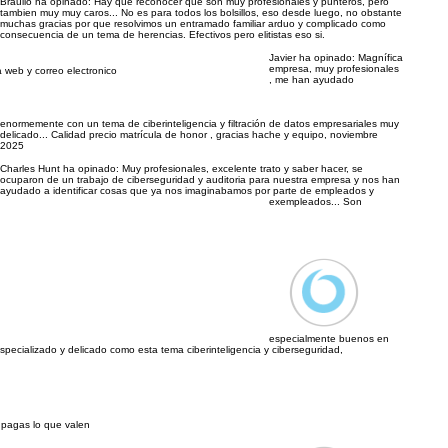
Braulio ha opinado:
Hay que reconocer que son muy profesionales y punteros, pero
tambien muy muy caros... No es para todos los bolsillos, eso desde luego, no obstante
muchas gracias por que resolvimos un entramado familiar arduo y complicado como
consecuencia de un tema de herencias. Efectivos pero elitistas eso si.
Javier ha opinado:
Magnífica
empresa, muy profesionales
a web y correo electronico
, me han ayudado
enormemente con un tema de ciberinteligencia y filtración de datos empresariales muy
delicado... Calidad precio matrícula de honor , gracias hache y equipo, noviembre
2025
Charles Hunt ha opinado:
Muy profesionales, excelente trato y saber hacer, se
ocuparon de un trabajo de ciberseguridad y auditoria para nuestra empresa y nos han
ayudado a identificar cosas que ya nos imaginabamos por parte de empleados y
exempleados... Son
especialmente buenos en
especializado y delicado como esta tema ciberinteligencia y ciberseguridad,
, pagas lo que valen