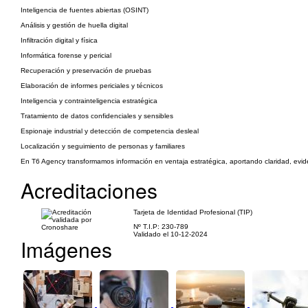
Inteligencia de fuentes abiertas (OSINT)
Análisis y gestión de huella digital
Infiltración digital y física
Informática forense y pericial
Recuperación y preservación de pruebas
Elaboración de informes periciales y técnicos
Inteligencia y contrainteligencia estratégica
Tratamiento de datos confidenciales y sensibles
Espionaje industrial y detección de competencia desleal
Localización y seguimiento de personas y familiares
En T6 Agency transformamos información en ventaja estratégica, aportando claridad, evide
Acreditaciones
Tarjeta de Identidad Profesional (TIP)
Nº T.I.P: 230-789
Validado el 10-12-2024
Imágenes