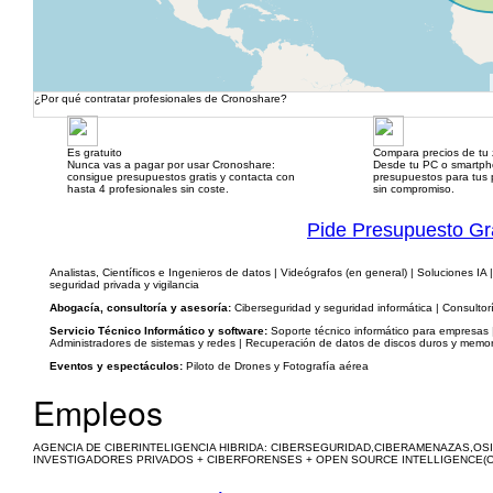
¿Por qué contratar profesionales de Cronoshare?
Es gratuito
Compara precios de tu
Nunca vas a pagar por usar Cronoshare:
Desde tu PC o smartp
consigue presupuestos gratis y contacta con
presupuestos para tus p
hasta 4 profesionales sin coste.
sin compromiso.
Pide Presupuesto Gr
Analistas, Científicos e Ingenieros de datos | Videógrafos (en general) | Soluciones I
seguridad privada y vigilancia
Abogacía, consultoría y asesoría:
Ciberseguridad y seguridad informática | Consulto
Servicio Técnico Informático y software:
Soporte técnico informático para empresas | 
Administradores de sistemas y redes | Recuperación de datos de discos duros y memori
Eventos y espectáculos:
Piloto de Drones y Fotografía aérea
Empleos
AGENCIA DE CIBERINTELIGENCIA HIBRIDA: CIBERSEGURIDAD,CIBERAMENAZAS,OSI
INVESTIGADORES PRIVADOS + CIBERFORENSES + OPEN SOURCE INTELLIGENCE(OS