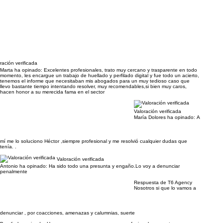
ración verificada
Marta ha opinado:
Excelentes profesionales, trato muy cercano y trasparente en todo
momento, les encargue un trabajo de huellado y perfilado digital y fue todo un acierto,
tenemos el informe que necesitaban mis abogados para un muy tedioso caso que
llevo bastante tiempo intentando resolver, muy recomendables,si bien muy caros,
hacen honor a su merecida fama en el sector
Valoración verificada
María Dolores ha opinado:
A
mí me lo soluciono Héctor ,siempre profesional y me resolvió cualquier dudas que
tenía. .
Valoración verificada
Antonio ha opinado:
Ha sido todo una presunta y engaño.Lo voy a denunciar
penalmente
Respuesta de T6 Agency
Nosotros si que lo vamos a
denunciar , por coacciones, amenazas y calumnias, suerte