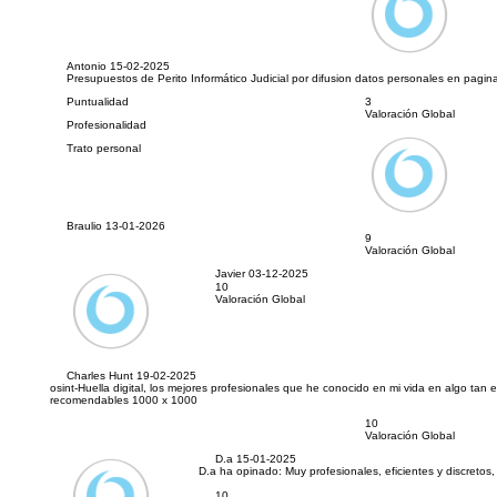
Antonio
15-02-2025
Presupuestos de Perito Informático Judicial por difusion datos personales en pagin
Puntualidad
3
Valoración Global
Profesionalidad
Trato personal
Braulio
13-01-2026
9
Valoración Global
Javier
03-12-2025
10
Valoración Global
Charles Hunt
19-02-2025
osint-Huella digital, los mejores profesionales que he conocido en mi vida en algo tan 
recomendables 1000 x 1000
10
Valoración Global
D.a
15-01-2025
D.a ha opinado:
Muy profesionales, eficientes y discretos
10