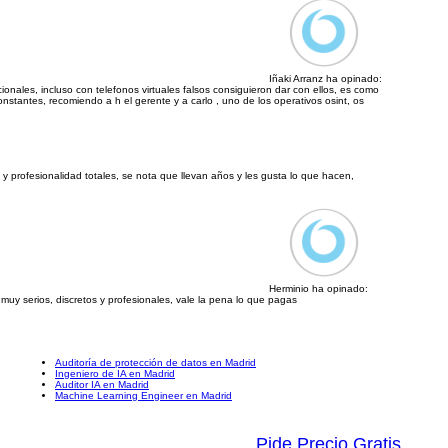
Iñaki Arranz ha opinado:
ionales, incluso con telefonos virtuales falsos consiguieron dar con ellos, es como
onstantes, recomiendo a h el gerente y a carlo , uno de los operativos osint, os
 y profesionalidad totales, se nota que llevan años y les gusta lo que hacen,
Herminio ha opinado:
muy serios, discretos y profesionales, vale la pena lo que pagas
Auditoría de protección de datos en Madrid
Ingeniero de IA en Madrid
Auditor IA en Madrid
Machine Learning Engineer en Madrid
Pide Precio Gratis