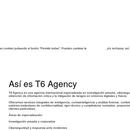
las cookies pulsando el botón “Permitir todas”. Puedes cambiar la
configuración
, y/o rechazar, a
Así es T6 Agency
T6 Agency es una agencia internacional especializada en investigación privada, ciberseguri
obtención de información crítica y la mitigación de riesgos en entornos digitales y físicos.
Ofrecemos servicios integrales de inteligencia, contrainteligencia y análisis forense, co
estrictos estándares de confidencialidad, rigor técnico y cumplimiento normativo, propor
clientes particulares.
Áreas de especialización:
Investigación privada y corporativa
Ciberseguridad y respuesta ante incidentes