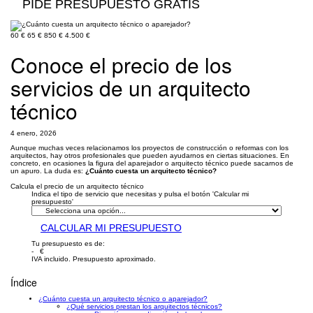
PIDE PRESUPUESTO GRATIS
60 €
65 €
850 €
4.500 €
Conoce el precio de los
servicios de un arquitecto
técnico
4 enero, 2026
Aunque muchas veces relacionamos los proyectos de construcción o reformas con los
arquitectos, hay otros profesionales que pueden ayudarnos en ciertas situaciones. En
concreto, en ocasiones la figura del aparejador o arquitecto técnico puede sacarnos de
un apuro. La duda es:
¿Cuánto cuesta un arquitecto técnico?
Calcula el precio de un arquitecto técnico
Indica el tipo de servicio que necesitas y pulsa el botón 'Calcular mi
presupuesto'
CALCULAR MI PRESUPUESTO
Tu presupuesto es de:
- €
IVA incluido. Presupuesto aproximado.
Índice
¿Cuánto cuesta un arquitecto técnico o aparejador?
¿Qué servicios prestan los arquitectos técnicos?