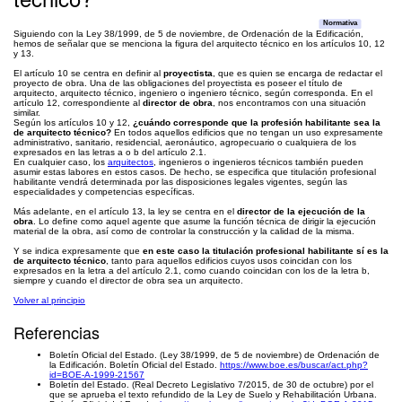
Normativa
Siguiendo con la Ley 38/1999, de 5 de noviembre, de Ordenación de la Edificación,
hemos de señalar que se menciona la figura del arquitecto técnico en los artículos 10, 12
y 13.
El artículo 10 se centra en definir al
proyectista
, que es quien se encarga de redactar el
proyecto de obra. Una de las obligaciones del proyectista es poseer el título de
arquitecto, arquitecto técnico, ingeniero o ingeniero técnico, según corresponda. En el
artículo 12, correspondiente al
director de obra
, nos encontramos con una situación
similar.
Según los artículos 10 y 12,
¿cuándo corresponde que la profesión habilitante sea la
de arquitecto técnico?
En todos aquellos edificios que no tengan un uso expresamente
administrativo, sanitario, residencial, aeronáutico, agropecuario o cualquiera de los
expresados en las letras a o b del artículo 2.1.
En cualquier caso, los
arquitectos
, ingenieros o ingenieros técnicos también pueden
asumir estas labores en estos casos. De hecho, se especifica que titulación profesional
habilitante vendrá determinada por las disposiciones legales vigentes, según las
especialidades y competencias específicas.
Más adelante, en el artículo 13, la ley se centra en el
director de la ejecución de la
obra
. Lo define como aquel agente que asume la función técnica de dirigir la ejecución
material de la obra, así como de controlar la construcción y la calidad de la misma.
Y se indica expresamente que
en este caso la titulación profesional habilitante sí es la
de arquitecto técnico
, tanto para aquellos edificios cuyos usos coincidan con los
expresados en la letra a del artículo 2.1, como cuando coincidan con los de la letra b,
siempre y cuando el director de obra sea un arquitecto.
Volver al principio
Referencias
Boletín Oficial del Estado. (Ley 38/1999, de 5 de noviembre) de Ordenación de
la Edificación. Boletín Oficial del Estado.
https://www.boe.es/buscar/act.php?
id=BOE-A-1999-21567
Boletín del Estado. (Real Decreto Legislativo 7/2015, de 30 de octubre) por el
que se aprueba el texto refundido de la Ley de Suelo y Rehabilitación Urbana.