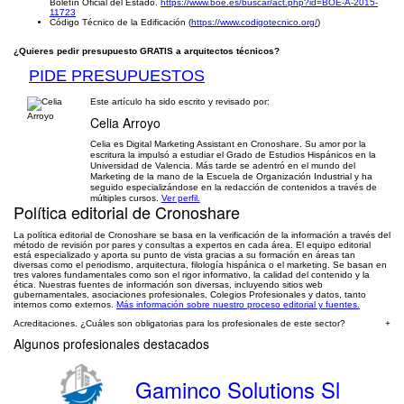
Boletín Oficial del Estado.
https://www.boe.es/buscar/act.php?id=BOE-A-2015-
11723
Código Técnico de la Edificación (
https://www.codigotecnico.org/
)
¿Quieres pedir presupuesto GRATIS a arquitectos técnicos?
PIDE PRESUPUESTOS
Este artículo ha sido escrito y revisado por:
Celia Arroyo
Celia es Digital Marketing Assistant en Cronoshare. Su amor por la
escritura la impulsó a estudiar el Grado de Estudios Hispánicos en la
Universidad de Valencia. Más tarde se adentró en el mundo del
Marketing de la mano de la Escuela de Organización Industrial y ha
seguido especializándose en la redacción de contenidos a través de
múltiples cursos.
Ver perfil.
Política editorial de Cronoshare
La política editorial de Cronoshare se basa en la verificación de la información a través del
método de revisión por pares y consultas a expertos en cada área. El equipo editorial
está especializado y aporta su punto de vista gracias a su formación en áreas tan
diversas como el periodismo, arquitectura, filología hispánica o el marketing. Se basan en
tres valores fundamentales como son el rigor informativo, la calidad del contenido y la
ética. Nuestras fuentes de información son diversas, incluyendo sitios web
gubernamentales, asociaciones profesionales, Colegios Profesionales y datos, tanto
internos como externos.
Más información sobre nuestro proceso editorial y fuentes.
Acreditaciones. ¿Cuáles son obligatorias para los profesionales de este sector?
+
Algunos profesionales destacados
Gaminco Solutions Sl