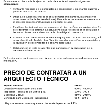
En concreto, al director de la ejecución de la obra se le atribuyen las siguientes
obligaciones
:
Verificar la recepción de los productos de construcción y ordenar los ensayos y
pruebas que sean necesarias.
Dirigir la ejecución material de la obra (comprobar replanteos, materiales y la
correcta ejecución de las instalaciones). Para ello se debe tener en cuenta tanto
el proyecto como las instrucciones del director de obra.
Establecer las instrucciones necesarias en el Libro de Órdenes y Asistencias. En
este documento se plasman las actuaciones más relevantes en la obra junto a
las instrucciones que la dirección de la obra dirige al constructor.
Suscribir el acta de replanteo (documento que justifica el inicio de las obras), así
como el certificado final de obra. También suscribir las certificaciones parciales y
la liquidación de las unidades de obra ya ejecutadas.
Colaborar con el resto de agentes que participen en la elaboración de la
documentación de la obra.
En los siguientes puntos veremos acciones concretas en las que se traduce toda esta
información.
PRECIO DE CONTRATAR A UN
ARQUITECTO TÉCNICO
Tipo de servicio
Precio
Dirección y coordinación de la obra
900 € - 4500 €*
Inspección Técnica de un Edificio (ITE)
170 € - 700 €
Seguridad y salud
850 € - 2050 €
Certificado para Cédula de Habitabilidad
65 € - 300 €
* Hay que tener en cuenta que esta cifra suele depender del P.E.M.