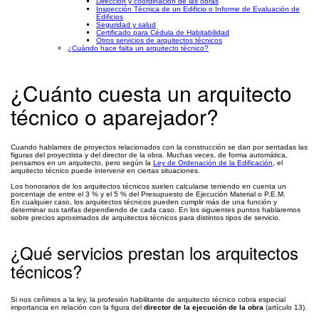
Dirección y coordinación de las obras
Inspección Técnica de un Edificio o Informe de Evaluación de
Edificios
Seguridad y salud
Certificado para Cédula de Habitabilidad
Otros servicios de arquitectos técnicos
¿Cuándo hace falta un arquitecto técnico?
¿Cuánto cuesta un arquitecto
técnico o aparejador?
Cuando hablamos de proyectos relacionados con la construcción se dan por sentadas las
figuras del proyectista y del director de la obra. Muchas veces, de forma automática,
pensamos en un arquitecto, pero según la
Ley de Ordenación de la Edificación
, el
arquitecto técnico puede intervenir en ciertas situaciones.
Los honorarios de los arquitectos técnicos suelen calcularse teniendo en cuenta un
porcentaje de entre el 3 % y el 5 % del Presupuesto de Ejecución Material o P.E.M.
En cualquier caso, los arquitectos técnicos pueden cumplir más de una función y
determinar sus tarifas dependiendo de cada caso. En los siguientes puntos hablaremos
sobre precios aproximados de arquitectos técnicos para distintos tipos de servicio.
¿Qué servicios prestan los arquitectos
técnicos?
Si nos ceñimos a la ley, la profesión habilitante de arquitecto técnico cobra especial
importancia en relación con la figura del
director de la ejecución de la obra
(artículo 13).