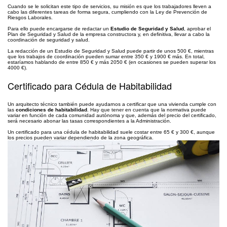
Cuando se le solicitan este tipo de servicios, su misión es que los trabajadores lleven a
cabo las diferentes tareas de forma segura, cumpliendo con la Ley de Prevención de
Riesgos Laborales.
Para ello puede encargarse de redactar un
Estudio de Seguridad y Salud
, aprobar el
Plan de Seguridad y Salud de la empresa constructora y, en definitiva, llevar a cabo la
coordinación de seguridad y salud.
La redacción de un Estudio de Seguridad y Salud puede partir de unos 500 €, mientras
que los trabajos de coordinación pueden sumar entre 350 € y 1900 € más. En total,
estaríamos hablando de entre 850 € y más 2050 € (en ocasiones se pueden superar los
4000 €).
Certificado para Cédula de Habitabilidad
Un arquitecto técnico también puede ayudarnos a certificar que una vivienda cumple con
las
condiciones de habitabilidad
. Hay que tener en cuenta que la normativa puede
variar en función de cada comunidad autónoma y que, además del precio del certificado,
será necesario abonar las tasas correspondientes a la Administración.
Un certificado para una cédula de habitabilidad suele costar entre 65 € y 300 €, aunque
los precios pueden variar dependiendo de la zona geográfica.