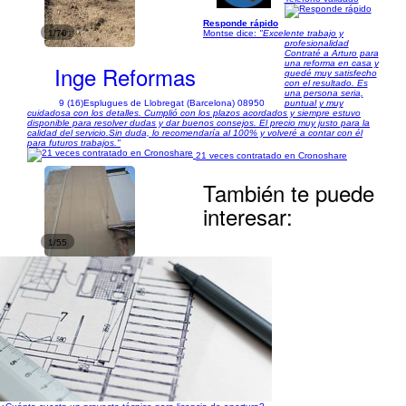
Responde rápido
1/70
Montse dice:
"Excelente trabajo y
profesionalidad
Contraté a Arturo para
una reforma en casa y
Inge Reformas
quedé muy satisfecho
con el resultado. Es
una persona seria,
9 (16)
Esplugues de Llobregat (Barcelona) 08950
puntual y muy
cuidadosa con los detalles. Cumplió con los plazos acordados y siempre estuvo
disponible para resolver dudas y dar buenos consejos. El precio muy justo para la
calidad del servicio.Sin duda, lo recomendaría al 100% y volveré a contar con él
para futuros trabajos."
21 veces contratado en Cronoshare
También te puede
interesar:
1/55