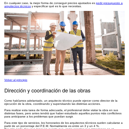
En cualquier caso, la mejor forma de conseguir precios ajustados es
pedir presupuesto a
arquitectos técnicos
y especificar qué es lo que necesitas.
Volver al principio
Dirección y coordinación de las obras
Como habíamos adelantado, un arquitecto técnico puede ejercer como director de la
ejecución de la obra, coordinando y supervisando las distintas acciones.
Para realizar esta tarea de forma adecuada, el profesional debe visitar la obra en sus
distintas fases, pero antes tendrá que haber estudiado aquellos puntos más conflictivos
para anticiparse a los problemas que puedan surgir.
Para este tipo de servicios, los honorarios de los arquitectos técnicos suelen calcularse a
partir de un porcentaje del P.E.M. Normalmente es entre un 3 y un 4 %.