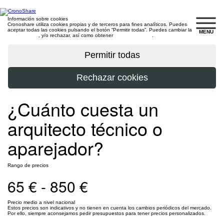
Información sobre cookies
Cronoshare utiliza cookies propias y de terceros para fines analíticos. Puedes
aceptar todas las cookies pulsando el botón “Permitir todas”. Puedes cambiar la
MENU
configuración
, y/o rechazar, así como obtener
más información
.
¿Cuánto cuesta un
arquitecto técnico o
aparejador?
Rango de precios
65 € - 850 €
Precio medio a nivel nacional
Estos precios son indicativos y no tienen en cuenta los cambios periódicos del mercado.
Por ello, siempre aconsejamos pedir presupuestos para tener precios personalizados.