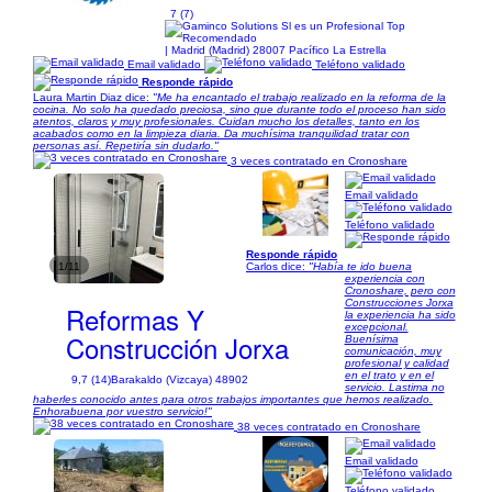
7 (7)
| Madrid (Madrid) 28007 Pacífico La Estrella
Email validado
Teléfono validado
Responde rápido
Laura Martin Diaz dice:
"Me ha encantado el trabajo realizado en la reforma de la
cocina. No solo ha quedado preciosa, sino que durante todo el proceso han sido
atentos, claros y muy profesionales. Cuidan mucho los detalles, tanto en los
acabados como en la limpieza diaria. Da muchísima tranquilidad tratar con
personas así. Repetiría sin dudarlo."
3 veces contratado en Cronoshare
Email validado
Teléfono validado
Responde rápido
1/11
Carlos dice:
"Había te ido buena
experiencia con
Cronoshare, pero con
Construcciones Jorxa
Reformas Y
la experiencia ha sido
excepcional.
Construcción Jorxa
Buenísima
comunicación, muy
profesional y calidad
en el trato y en el
9,7 (14)
Barakaldo (Vizcaya) 48902
servicio. Lastima no
haberles conocido antes para otros trabajos importantes que hemos realizado.
Enhorabuena por vuestro servicio!"
38 veces contratado en Cronoshare
Email validado
Teléfono validado