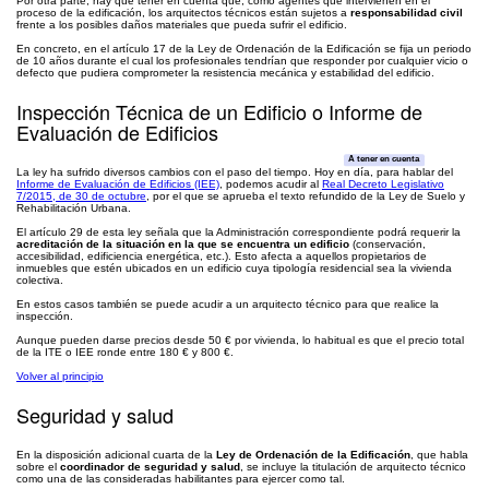
Por otra parte, hay que tener en cuenta que, como agentes que intervienen en el
proceso de la edificación, los arquitectos técnicos están sujetos a
responsabilidad civil
frente a los posibles daños materiales que pueda sufrir el edificio.
En concreto, en el artículo 17 de la Ley de Ordenación de la Edificación se fija un periodo
de 10 años durante el cual los profesionales tendrían que responder por cualquier vicio o
defecto que pudiera comprometer la resistencia mecánica y estabilidad del edificio.
Inspección Técnica de un Edificio o Informe de
Evaluación de Edificios
A tener en cuenta
La ley ha sufrido diversos cambios con el paso del tiempo. Hoy en día, para hablar del
Informe de Evaluación de Edificios (IEE)
, podemos acudir al
Real Decreto Legislativo
7/2015, de 30 de octubre
, por el que se aprueba el texto refundido de la Ley de Suelo y
Rehabilitación Urbana.
El artículo 29 de esta ley señala que la Administración correspondiente podrá requerir la
acreditación de la situación en la que se encuentra un edificio
(conservación,
accesibilidad, edificiencia energética, etc.). Esto afecta a aquellos propietarios de
inmuebles que estén ubicados en un edificio cuya tipología residencial sea la vivienda
colectiva.
En estos casos también se puede acudir a un arquitecto técnico para que realice la
inspección.
Aunque pueden darse precios desde 50 € por vivienda, lo habitual es que el precio total
de la ITE o IEE ronde entre 180 € y 800 €.
Volver al principio
Seguridad y salud
En la disposición adicional cuarta de la
Ley de Ordenación de la Edificación
, que habla
sobre el
coordinador de seguridad y salud
, se incluye la titulación de arquitecto técnico
como una de las consideradas habilitantes para ejercer como tal.