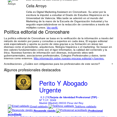
Celia Arroyo
Celia es Digital Marketing Assistant en Cronoshare. Su amor por la
escritura la impulsó a estudiar el Grado de Estudios Hispánicos en la
Universidad de Valencia. Más tarde se adentró en el mundo del
Marketing de la mano de la Escuela de Organización Industrial y ha
seguido especializándose en la redacción de contenidos a través de
múltiples cursos.
Ver perfil.
Política editorial de Cronoshare
La política editorial de Cronoshare se basa en la verificación de la información a través del
método de revisión por pares y consultas a expertos en cada área. El equipo editorial
está especializado y aporta su punto de vista gracias a su formación en áreas tan
diversas como el periodismo, arquitectura, filología hispánica o el marketing. Se basan en
tres valores fundamentales como son el rigor informativo, la calidad del contenido y la
ética. Nuestras fuentes de información son diversas, incluyendo sitios web
gubernamentales, asociaciones profesionales, Colegios Profesionales y datos, tanto
internos como externos.
Más información sobre nuestro proceso editorial y fuentes.
Acreditaciones. ¿Cuáles son obligatorias para los profesionales de este sector?
+
Algunos profesionales destacados
Perito Y Abogado
Urgente
8,3 (79)
Tarjeta de Identidad Profesional (TIP)
-
Nº T.I.P: 3049
Madrid (Madrid) 28033 Pinar del Rey
Email validado
Teléfono validado
Responde rápido
Profesional
acreditado