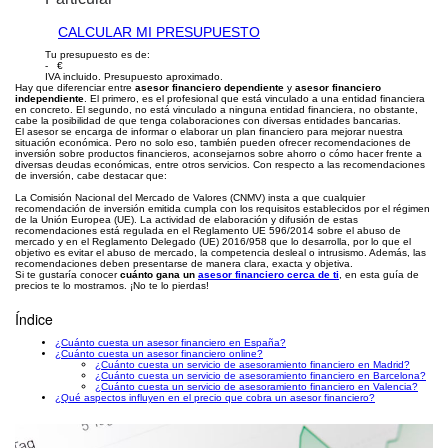
CALCULAR MI PRESUPUESTO
Tu presupuesto es de:
- €
IVA incluido. Presupuesto aproximado.
Hay que diferenciar entre
asesor financiero dependiente
y
asesor financiero
independiente
. El primero, es el profesional que está vinculado a una entidad financiera
en concreto. El segundo, no está vinculado a ninguna entidad financiera, no obstante,
cabe la posibilidad de que tenga colaboraciones con diversas entidades bancarias.
El asesor se encarga de informar o elaborar un plan financiero para mejorar nuestra
situación económica. Pero no solo eso, también pueden ofrecer recomendaciones de
inversión sobre productos financieros, aconsejarnos sobre ahorro o cómo hacer frente a
diversas deudas económicas, entre otros servicios. Con respecto a las recomendaciones
de inversión, cabe destacar que:
La Comisión Nacional del Mercado de Valores (CNMV) insta a que cualquier
recomendación de inversión emitida cumpla con los requisitos establecidos por el régimen
de la Unión Europea (UE). La actividad de elaboración y difusión de estas
recomendaciones está regulada en el Reglamento UE 596/2014 sobre el abuso de
mercado y en el Reglamento Delegado (UE) 2016/958 que lo desarrolla, por lo que el
objetivo es evitar el abuso de mercado, la competencia desleal o intrusismo. Además, las
recomendaciones deben presentarse de manera clara, exacta y objetiva.
Si te gustaría conocer
cuánto gana un
asesor financiero cerca de ti
, en esta guía de
precios te lo mostramos. ¡No te lo pierdas!
Índice
¿Cuánto cuesta un asesor financiero en España?
¿Cuánto cuesta un asesor financiero online?
¿Cuánto cuesta un servicio de asesoramiento financiero en Madrid?
¿Cuánto cuesta un servicio de asesoramiento financiero en Barcelona?
¿Cuánto cuesta un servicio de asesoramiento financiero en Valencia?
¿Qué aspectos influyen en el precio que cobra un asesor financiero?