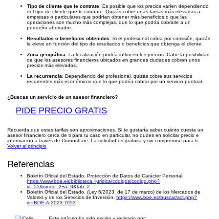
Tipo de cliente que le contrate
: Es posible que los precios varíen dependiendo
del tipo de cliente que le contrate. Quizás cobre unas tarifas más elevadas a
empresas o particulares que podrían obtener más beneficios o que las
operaciones son mucho más complejas, que lo que podría cobrarle a un
pequeño ahorrador.
Resultados o beneficios obtenidos
: Si el profesional cobra por comisión, quizás
la eleve en función del tipo de resultados o beneficios que obtenga el cliente.
Zona geográfica
: La localización podría influir en los precios. Cabe la posibilidad
de que los asesores financieros ubicados en grandes ciudades cobren unos
precios más elevados.
La recurrencia
: Dependiendo del profesional, quizás cobre sus servicios
recurrentes más económicos que lo que podría cobrar por un servicio puntual.
¿Buscas un servicio de un asesor financiero?
PIDE PRECIO GRATIS
Recuerda que estas tarifas son aproximaciones. Si te gustaría saber cuánto cuesta un
asesor financiero cerca de ti para tu caso en particular, no dudes en solicitar precio e
información a través de Cronoshare. La solicitud es gratuita y sin compromiso para ti.
Volver al principio
Referencias
Boletín Oficial del Estado. Protección de Datos de Carácter Personal.
https://www.boe.es/biblioteca_juridica/codigos/codigo.php?
id=55&modo=2¬a=0&tab=2
Boletín Oficial del Estado. (Ley 6/2023, de 17 de marzo) de los Mercados de
Valores y de los Servicios de Inversión.
https://www.boe.es/buscar/act.php?
id=BOE-A-2023-7053
Este artículo ha sido escrito y revisado por: