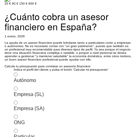
20 €
60 €
150 €
600 €
¿Cuánto cobra un asesor
financiero en España?
1 enero, 2026
La ayuda de un asesor financiero puede brindarse tanto a particulares como a empresas
o autónomos. No es necesario contar con "un gran patrimonio", puesto que también es
un profesional muy recomendable para diversos tipos de perfil. Ya sea porque el negocio
tiene una situación financiera compleja o variable, o porque a nivel personal se desea
aprender a gestionar "y mantener saludable" la economía doméstica, entre otros motivos,
un buen asesor financiero profesional puede ayudar con ello.
Calcula tu presupuesto para contratar un asesor/a financiero
Indica el perfil del cliente y pulsa el botón 'Calcular mi presupuesto'
Autónomo
Empresa (SL)
Empresa (SA)
ONG
Particular