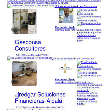
Luis dice:
"Héctor fue un encanto de hombre y muy implicado en nuestro asunto y
su compañero Alejandro igualmente,gracias al equipo"
179 veces contratado en Cronoshare
Email validado
Teléfono validado
Responde rápido
1/6
Carmen dice:
"Me ha parecido muy serio
y profesional, y me ha
dado soluciones
interesantes para mi
Gesconsa
perfil"
Consultores
10 (11)
Pinto (Madrid) 28320
36 veces contratado en Cronoshare
Email validado
Teléfono validado
Responde rápido
1/5
Juan dice:
"Nos explicó todos los
conceptos financieros
a la perfección, con
un estudio
Jjredgar Soluciones
pormenorizado de
nuestra capacidad
Financieras Alcalá
financiera y una
estrategia a largo
plazo."
9,3 (23)
Alcalá de Henares (Madrid) 28805