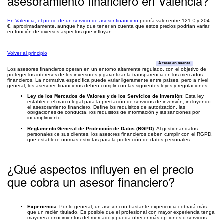
asesoramiento financiero en Valencia?
En Valencia, el precio de un servicio de asesor financiero
podría valer entre 121 € y 204
€, aproximadamente, aunque hay que tener en cuenta que estos precios podrían variar
en función de diversos aspectos que influyan.
Volver al principio
A tener en cuenta
Los asesores financieros operan en un entorno altamente regulado, con el objetivo de
proteger los intereses de los inversores y garantizar la transparencia en los mercados
financieros. La normativa específica puede variar ligeramente entre países, pero a nivel
general, los asesores financieros deben cumplir con las siguientes leyes y regulaciones:
Ley de los Mercados de Valores y de los Servicios de Inversión
: Esta ley
establece el marco legal para la prestación de servicios de inversión, incluyendo
el asesoramiento financiero. Define los requisitos de autorización, las
obligaciones de conducta, los requisitos de información y las sanciones por
incumplimiento.
Reglamento General de Protección de Datos (RGPD)
: Al gestionar datos
personales de sus clientes, los asesores financieros deben cumplir con el RGPD,
que establece normas estrictas para la protección de datos personales.
¿Qué aspectos influyen en el precio
que cobra un asesor financiero?
Experiencia
: Por lo general, un asesor con bastante experiencia cobrará más
que un recién titulado. Es posible que el profesional con mayor experiencia tenga
mayores conocimientos del mercado y pueda ofrecer más opciones o servicios.