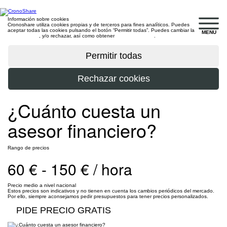
Información sobre cookies
Cronoshare utiliza cookies propias y de terceros para fines analíticos. Puedes
aceptar todas las cookies pulsando el botón “Permitir todas”. Puedes cambiar la
MENU
configuración
, y/o rechazar, así como obtener
más información
.
¿Cuánto cuesta un
asesor financiero?
Rango de precios
60 € - 150 € / hora
Precio medio a nivel nacional
Estos precios son indicativos y no tienen en cuenta los cambios periódicos del mercado.
Por ello, siempre aconsejamos pedir presupuestos para tener precios personalizados.
PIDE PRECIO GRATIS