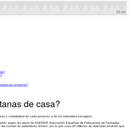
asa?
s?
cambiar las ventanas?
ntanas de casa?
icas y complejidad de cada proyecto, y de los materiales escogidos.
trañar: según los datos de ASEFAVE (Asociación Española de Fabricantes de Fachadas
 las normas de aislamiento térmico, por lo que unos 20 millones de viviendas tendrían que