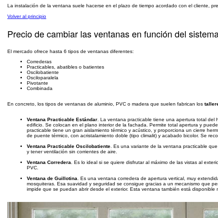
La instalación de la ventana suele hacerse en el plazo de tiempo acordado con el cliente, pr
Volver al principio
Precio de cambiar las ventanas en función del sistem
El mercado ofrece hasta 6 tipos de ventanas diferentes:
Correderas
Practicables, abatibles o batientes
Oscilobatiente
Osciloparalela
Pivotante
Combinada
En concreto, los tipos de ventanas de aluminio, PVC o madera que suelen fabrican los
talle
Ventana Practicable Estándar
. La ventana practicable tiene una apertura total del h
edificio. Se colocan en el plano interior de la fachada. Permite total apertura y pued
practicable tiene un gran aislamiento térmico y acústico, y proporciona un cierre he
de puente térmico, con acristalamiento doble (tipo climalit) y acabado bicolor. Se re
Ventana Practicable Oscilobatiente
. Es una variante de la ventana practicable que
y tener ventilación sin corrientes de aire.
Ventana Corredera
. Es lo ideal si se quiere disfrutar al máximo de las vistas al e
PVC.
Ventana de Guillotina
. Es una ventana corredera de apertura vertical, muy extend
mosquiteras. Esa suavidad y seguridad se consigue gracias a un mecanismo que perm
impide que se puedan abrir desde el exterior. Esta ventana también está disponible 