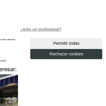
pide precio gratis
¿eres un profesional?
sí como obtener
más
eresar: