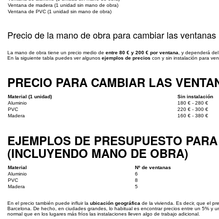
Ventana de madera (1 unidad sin mano de obra)
Ventana de PVC (1 unidad sin mano de obra)
Precio de la mano de obra para cambiar las ventanas
La mano de obra tiene un precio medio de
entre 80 € y 200 € por ventana
, y dependerá del
En la siguiente tabla puedes ver algunos
ejemplos de precios
con y sin instalación para ve
PRECIO PARA CAMBIAR LAS VENTAN
Material (1 unidad)
Sin instalación
Aluminio
180 € - 280 €
PVC
220 € - 300 €
Madera
160 € - 380 €
EJEMPLOS DE PRESUPUESTO PARA 
(INCLUYENDO MANO DE OBRA)
Material
Nº de ventanas
Aluminio
6
PVC
8
Madera
5
En el precio también puede influir la
ubicación geográfica
de la vivienda. Es decir, que el p
Barcelona. De hecho, en ciudades grandes, lo habitual es encontrar precios entre un 5% y 
normal que en los lugares más fríos las instalaciones lleven algo de trabajo adicional.