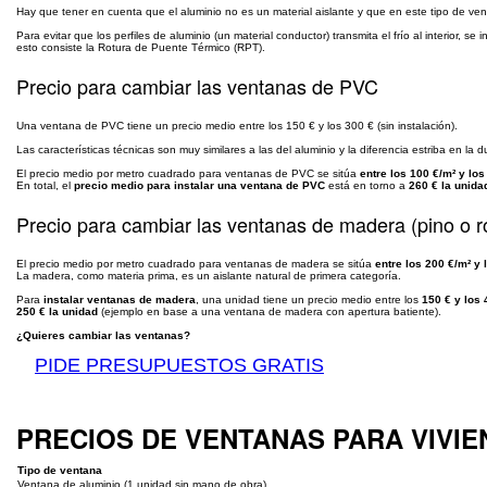
Hay que tener en cuenta que el aluminio no es un material aislante y que en este tipo de ve
Para evitar que los perfiles de aluminio (un material conductor) transmita el frío al interior, s
esto consiste la Rotura de Puente Térmico (RPT).
Precio para cambiar las ventanas de PVC
Una ventana de PVC tiene un precio medio entre los 150 € y los 300 € (sin instalación).
Las características técnicas son muy similares a las del aluminio y la diferencia estriba en la 
El precio medio por metro cuadrado para ventanas de PVC se sitúa
entre los 100 €/m² y los
En total, el
precio medio para instalar una ventana de PVC
está en torno a
260 € la unida
Precio para cambiar las ventanas de madera (pino o r
El precio medio por metro cuadrado para ventanas de madera se sitúa
entre los 200 €/m² y 
La madera, como materia prima, es un aislante natural de primera categoría.
Para
instalar ventanas de madera
, una unidad tiene un precio medio entre los
150 € y los 
250 € la unidad
(ejemplo en base a una ventana de madera con apertura batiente).
¿Quieres cambiar las ventanas?
PIDE PRESUPUESTOS GRATIS
PRECIOS DE VENTANAS PARA VIVI
Tipo de ventana
Ventana de aluminio (1 unidad sin mano de obra)