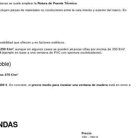
ntanas se suele emplear la
Rotura de Puente Térmico
.
e incluyen piezas de materiales no conductores entre la cara interior y exterior del marco. En
durabilidad que ofrecen y en factores estéticos.
 250 €/m²
, aunque en algunos casos se pueden alcanzar cifras por encima de 350 €/m².
d
(ejemplo en base a una ventana de PVC con apertura oscilobatiente).
oble)
los 370 €/m²
.
400 €
. En concreto, el
precio medio para instalar una ventana de madera
está en torno a
ENDAS
Precio
180 - 280 €