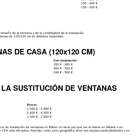
150 - 400 €
150 - 300 €
 tamaño de la ventana y de la complejidad de la instalación.
ntanas de 120x120 cm en distintos materiales.
AS DE CASA (120x120 CM)
Con instalación
260 € - 480 €
300 € - 500 €
240 € - 580 €
LA SUSTITUCIÓN DE VENTANAS
Precio
1.560 € - 2.880 €
2.400 € - 4.000 €
1.200 € - 2.900 €
recio de instalación de ventanas en Bilbao no tiene por qué ser el mismo en Madrid o en
un 15% más elevados. Además, cada zona geográfica tiene sus propias particularidades y es