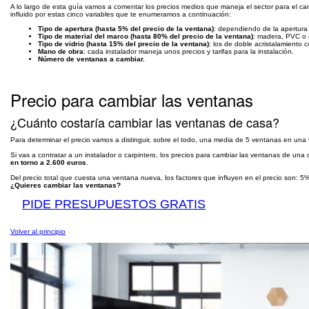
A lo largo de esta guía vamos a comentar los precios medios que maneja el sector para el c
influido por estas cinco variables que te enumeramos a continuación:
Tipo de apertura (hasta 5% del precio de la ventana)
: dependiendo de la apertura y
Tipo de material del marco (hasta 80% del precio de la ventana)
: madera, PVC o 
Tipo de vidrio (hasta 15% del precio de la ventana)
: los de doble acristalamiento 
Mano de obra
: cada instalador maneja unos precios y tarifas para la instalación.
Número de ventanas a cambiar.
Precio para cambiar las ventanas
¿Cuánto costaría cambiar las ventanas de casa?
Para determinar el precio vamos a distinguir, sobre el todo, una media de 5 ventanas en una v
Si vas a contratar a un instalador o carpintero, los precios para cambiar las ventanas de un
en torno a 2.600 euros
.
Del precio total que cuesta una ventana nueva, los factores que influyen en el precio son: 5% 
¿Quieres cambiar las ventanas?
PIDE PRESUPUESTOS GRATIS
Volver al principio