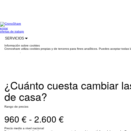
entrar
ofertas de trabajo
SERVICIOS
Información sobre cookies
Cronoshare utiliza cookies propias y de terceros para fines analíticos. Puedes aceptar todas 
información
.
¿Cuánto cuesta cambiar la
de casa?
Rango de precios
960 € - 2.600 €
Precio medio a nivel nacional