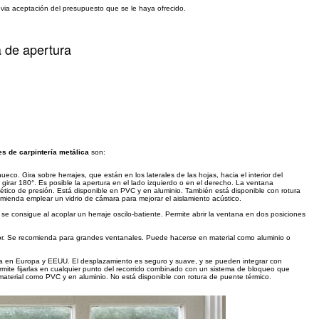
evia aceptación del presupuesto que se le haya ofrecido.
a de apertura
res de carpintería metálica
son:
ueco. Gira sobre herrajes, que están en los laterales de las hojas, hacia el interior del
e girar 180°. Es posible la apertura en el lado izquierdo o en el derecho. La ventana
rmético de presión. Está disponible en PVC y en aluminio. También está disponible con rotura
comienda emplear un vidrio de cámara para mejorar el aislamiento acústico.
 se consigue al acoplar un herraje oscilo-batiente. Permite abrir la ventana en dos posiciones
xterior. Se recomienda para grandes ventanales. Puede hacerse en material como aluminio o
ida en Europa y EEUU. El desplazamiento es seguro y suave, y se pueden integrar con
ite fijarlas en cualquier punto del recorrido combinado con un sistema de bloqueo que
material como PVC y en aluminio. No está disponible con rotura de puente térmico.