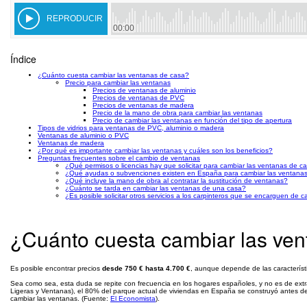
Índice
¿Cuánto cuesta cambiar las ventanas de casa?
Precio para cambiar las ventanas
Precios de ventanas de aluminio
Precios de ventanas de PVC
Precios de ventanas de madera
Precio de la mano de obra para cambiar las ventanas
Precio de cambiar las ventanas en función del tipo de apertura
Tipos de vidrios para ventanas de PVC, aluminio o madera
Ventanas de aluminio o PVC
Ventanas de madera
¿Por qué es importante cambiar las ventanas y cuáles son los beneficios?
Preguntas frecuentes sobre el cambio de ventanas
¿Qué permisos o licencias hay que solicitar para cambiar las ventanas de c
¿Qué ayudas o subvenciones existen en España para cambiar las ventana
¿Qué incluye la mano de obra al contratar la sustitución de ventanas?
¿Cuánto se tarda en cambiar las ventanas de una casa?
¿Es posible solicitar otros servicios a los carpinteros que se encarguen de 
¿Cuánto cuesta cambiar las ve
Es posible encontrar precios
desde 750 € hasta 4.700 €
, aunque depende de las característ
Sea como sea, esta duda se repite con frecuencia en los hogares españoles, y no es de ex
Ligeras y Ventanas), el 80% del parque actual de viviendas en España se construyó antes de
cambiar las ventanas. (Fuente:
El Economista
).