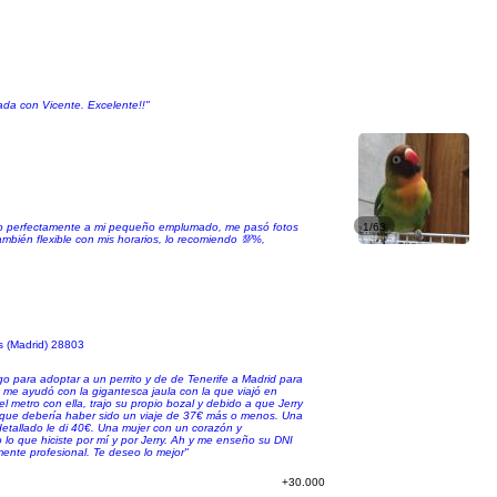
ada con Vicente. Excelente!!"
do perfectamente a mi pequeño emplumado, me pasó fotos
1/63
mbién flexible con mis horarios, lo recomiendo 💯%,
s (Madrid) 28803
go para adoptar a un perrito y de de Tenerife a Madrid para
, me ayudó con la gigantesca jaula con la que viajó en
 metro con ella, trajo su propio bozal y debido a que Jerry
o que debería haber sido un viaje de 37€ más o menos. Una
detallado le di 40€. Una mujer con un corazón y
 lo que hiciste por mí y por Jerry. Ah y me enseño su DNI
mente profesional. Te deseo lo mejor"
+30.000