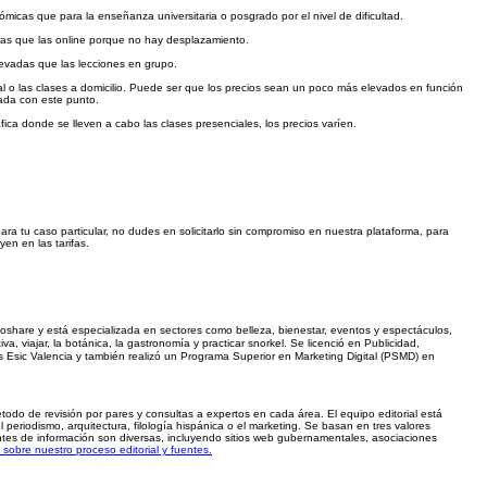
cas que para la enseñanza universitaria o posgrado por el nivel de dificultad.
ras que las online porque no hay desplazamiento.
levadas que las lecciones en grupo.
nal o las clases a domicilio. Puede ser que los precios sean un poco más elevados en función
gada con este punto.
a donde se lleven a cabo las clases presenciales, los precios varíen.
ara tu caso particular, no dudes en solicitarlo sin compromiso en nuestra plataforma, para
yen en las tarifas.
oshare y está especializada en sectores como belleza, bienestar, eventos y espectáculos,
iva, viajar, la botánica, la gastronomía y practicar snorkel. Se licenció en Publicidad,
s Esic Valencia y también realizó un Programa Superior en Marketing Digital (PSMD) en
método de revisión por pares y consultas a expertos en cada área. El equipo editorial está
periodismo, arquitectura, filología hispánica o el marketing. Se basan en tres valores
uentes de información son diversas, incluyendo sitios web gubernamentales, asociaciones
sobre nuestro proceso editorial y fuentes.