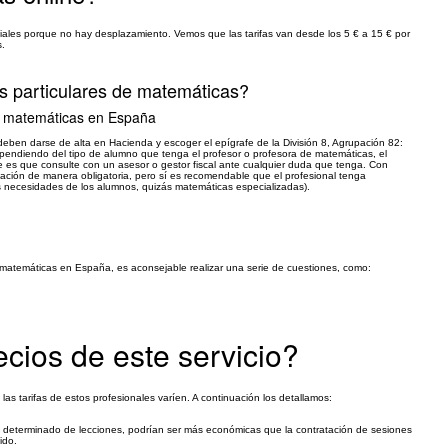
iales porque no hay desplazamiento. Vemos que las tarifas van desde los 5 € a 15 € por
s.
s particulares de matemáticas?
de matemáticas en España
 deben darse de alta en Hacienda y escoger el epígrafe de la División 8, Agrupación 82:
pendiendo del tipo de alumno que tenga el profesor o profesora de matemáticas, el
 es que consulte con un asesor o gestor fiscal ante cualquier duda que tenga. Con
ulación de manera obligatoria, pero sí es recomendable que el profesional tenga
 necesidades de los alumnos, quizás matemáticas especializadas).
de matemáticas en España, es aconsejable realizar una serie de cuestiones, como:
ecios de este servicio?
s tarifas de estos profesionales varíen. A continuación los detallamos:
 determinado de lecciones, podrían ser más económicas que la contratación de sesiones
ido.