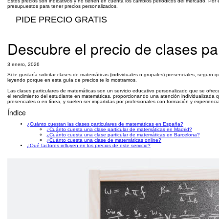
Estos precios son indicativos y no tienen en cuenta los cambios periódicos del mercado. Por 
presupuestos para tener precios personalizados.
PIDE PRECIO GRATIS
Descubre el precio de clases pa
3 enero, 2026
Si te gustaría solicitar clases de matemáticas (individuales o grupales) presenciales, seguro 
leyendo porque en esta guía de precios te lo mostramos.
Las clases particulares de matemáticas son un servicio educativo personalizado que se ofrec
el rendimiento del estudiante en matemáticas, proporcionando una atención individualizada q
presenciales o en línea, y suelen ser impartidas por profesionales con formación y experienc
Índice
¿Cuánto cuestan las clases particulares de matemáticas en España?
¿Cuánto cuesta una clase particular de matemáticas en Madrid?
¿Cuánto cuesta una clase particular de matemáticas en Barcelona?
¿Cuánto cuesta una clase de matemáticas online?
¿Qué factores influyen en los precios de este servicio?