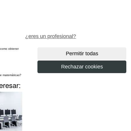
pide precio gratis
¿eres un profesional?
sí como obtener
más
eresar: