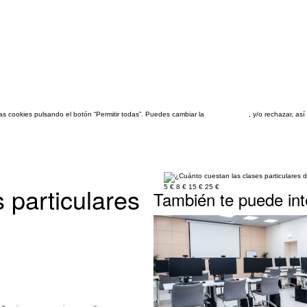
las cookies pulsando el botón “Permitir todas”. Puedes cambiar la
configuración
, y/o rechazar, a
 particulares
5 €
8 €
15 €
25 €
También te puede int