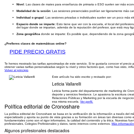
Nivel
: Las clases de mates para enseñanza de primaria o ESO suelen ser más económi
Modalidad de la sesión
: Las sesiones presenciales podrían ser ligeramente más ca
Individual o grupal
: Las sesiones privadas o individuales suelen ser un poco más e
Espacio donde se imparte:
Esto tiene que ver con la escuela, el local del profesio
del lugar donde se impartan, además de la reputación del profesor, que está muy li
Zona geográfica
donde se imparte: Es posible que, dependiendo de la zona geográfic
¿Prefieres clases de matemáticas online?
PIDE PRECIO GRATIS
Te hemos mostrado las tarifas aproximadas de este servicio. Si te gustaría conocer el precio p
obtener varias tarifas personalizadas según tu nivel y otros factores que, como has visto, influ
Volver al principio
Este artículo ha sido escrito y revisado por:
Leticia Vallarelli
Leticia forma parte del departamento de marketing de Cron
deporte y servicios freelance. Le apasiona la escritura creat
Relaciones Públicas y Marketing por la escuela de negocio
esa misma escuela.
Ver perfil.
Política editorial de Cronoshare
La política editorial de Cronoshare se basa en la verificación de la información a través del 
especializado y aporta su punto de vista gracias a su formación en áreas tan diversas como el 
fundamentales como son el rigor informativo, la calidad del contenido y la ética. Nuestras f
profesionales, Colegios Profesionales y datos, tanto internos como externos.
Más información 
Algunos profesionales destacados