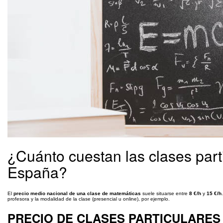
¿Cuánto cuestan las clases par
España?
El
precio medio nacional de una clase de matemáticas
suele situarse entre
8 €/h
y
15 €/h
profesora y la modalidad de la clase (presencial u online), por ejemplo.
PRECIO DE CLASES PARTICULARES