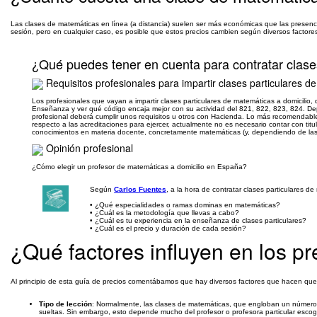
Las clases de matemáticas en línea (a distancia) suelen ser más económicas que las presenc
sesión, pero en cualquier caso, es posible que estos precios cambien según diversos factore
¿Qué puedes tener en cuenta para contratar clase
Requisitos profesionales para impartir clases particulares 
Los profesionales que vayan a impartir clases particulares de matemáticas a domicilio,
Enseñanza y ver qué código encaja mejor con su actividad del 821, 822, 823, 824. De
profesional deberá cumplir unos requisitos u otros con Hacienda. Lo más recomendable
respecto a las acreditaciones para ejercer, actualmente no es necesario contar con tit
conocimientos en materia docente, concretamente matemáticas (y, dependiendo de las
Opinión profesional
¿Cómo elegir un profesor de matemáticas a domicilio en España?
Según
Carlos Fuentes
, a la hora de contratar clases particulares 
• ¿Qué especialidades o ramas dominas en matemáticas?
• ¿Cuál es la metodología que llevas a cabo?
• ¿Cuál es tu experiencia en la enseñanza de clases particulares?
• ¿Cuál es el precio y duración de cada sesión?
¿Qué factores influyen en los pr
Al principio de esta guía de precios comentábamos que hay diversos factores que hacen que la
Tipo de lección
: Normalmente, las clases de matemáticas, que engloban un número
sueltas. Sin embargo, esto depende mucho del profesor o profesora particular escog