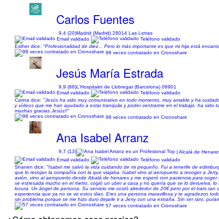
Carlos Fuentes
9,4 (20)
Madrid (Madrid) 28014 Las Letras
Email validado
Teléfono validado
Esther dice:
"Profesionalidad de diez... Pero lo más importante es que mi hija está encant
98 veces contratado en Cronoshare
Jesús María Estrada
9,9 (88)
L'Hospitalet de Llobregat (Barcelona) 08901
Email validado
Teléfono validado
Carina dice:
"Jesús ha sido muy comunicativo en todo momento, muy amable y ha cuida
y vídeos que me han ayudado a estar tranquila y poder centrarme en el trabajo, ha sido ta
muchas gracias Jesús!!"
98 veces contratado en Cronoshare
Ana Isabel Arranz
9,7 (13)
| Alcalá de Henare
Email validado
Teléfono validado
Shanen dice:
"Isabel me salvó la vida cuidando de mi pequeño. Fui a tenerife de edimbur
que lo recojan la compañía con la que viajaba. Isabel vino al aeropuerto a recoger a Jerry
avión, vino al aeropuerto desde Alcalá de henares y me esperó con paciencia para coger el
se estresada mucho en el metro, cogió un uber a casa y no quería que se lo devuelva, l
locura. Un ángel de persona. Su servicio me costó alrededor de 20€ pero por el trato tan 
experiencia que ya no se ve estos dias. Eres una persona maravillosa y te agradezco todo
sin problema porque se me hizo duro dejarle ir a Jerry con una extraña. Sin ser raro, pura
57 veces contratado en Cronoshare
¿Cómo obtenemos esos precios?