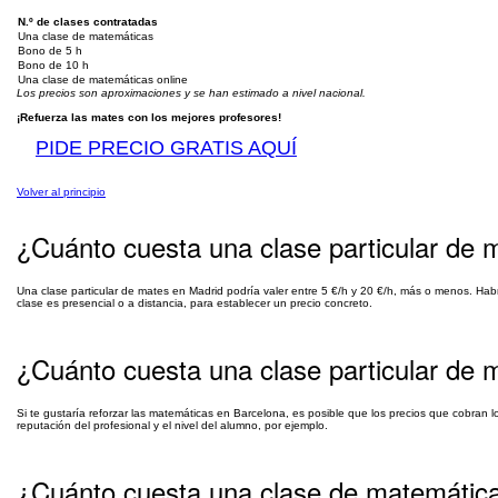
N.º de clases contratadas
Una clase de matemáticas
Bono de 5 h
Bono de 10 h
Una clase de matemáticas online
Los precios son aproximaciones y se han estimado a nivel nacional.
¡Refuerza las mates con los mejores profesores!
PIDE PRECIO GRATIS AQUÍ
Volver al principio
¿Cuánto cuesta una clase particular de
Una clase particular de mates en Madrid podría valer entre 5 €/h y 20 €/h, más o menos. Habrá
clase es presencial o a distancia, para establecer un precio concreto.
¿Cuánto cuesta una clase particular de
Si te gustaría reforzar las matemáticas en Barcelona, es posible que los precios que cobran l
reputación del profesional y el nivel del alumno, por ejemplo.
¿Cuánto cuesta una clase de matemática