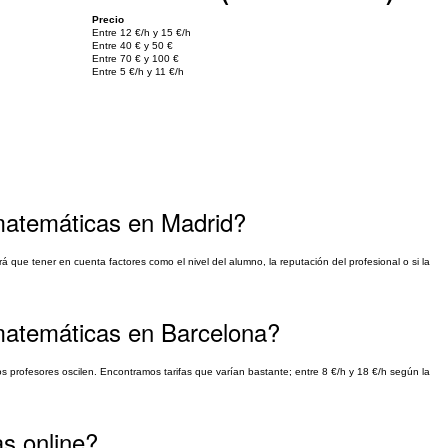
Precio
Entre 12 €/h y 15 €/h
Entre 40 € y 50 €
Entre 70 € y 100 €
Entre 5 €/h y 11 €/h
 matemáticas en Madrid?
 que tener en cuenta factores como el nivel del alumno, la reputación del profesional o si la
 matemáticas en Barcelona?
os profesores oscilen. Encontramos tarifas que varían bastante; entre 8 €/h y 18 €/h según la
s online?