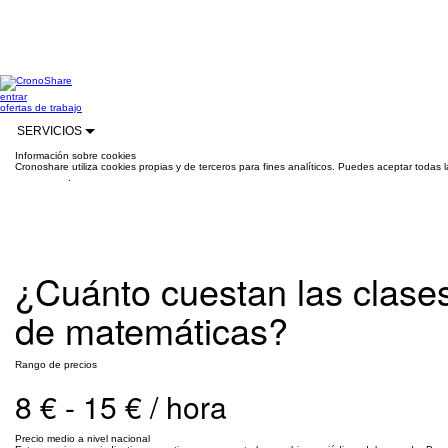
entrar
ofertas de trabajo
SERVICIOS
Información sobre cookies
Cronoshare utiliza cookies propias y de terceros para fines analíticos. Puedes aceptar todas 
información
.
¿Cuánto cuestan las clases
de matemáticas?
Rango de precios
8 € - 15 € / hora
Precio medio a nivel nacional