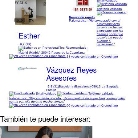
Email validado
Teléfono validado
Responde rápido
1/10
Paloma dice:
"He contactado con el
profesional pero
todavía no hemos
empezado con los
Esther
trámites por lo que
todavía no puedo
puntuar al
9,7 (19)
profesional."
|
Madrid (Madrid) 28046 Paseo de la Castellana
28 veces contratado en Cronoshare
Vázquez Reyes
Asesores
9,8 (31)
Barcelona (Barcelona) 08013 La Sagrada
Família
Email validado
Teléfono validado
Patricia dice:
"Muy contenta con ella , de momento todo super bien, espero pider
contar con ella durante mucho tiempo."
96 veces contratado en Cronoshare
También te puede interesar: