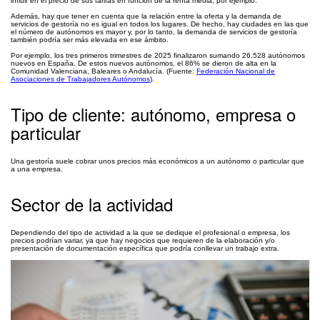
influir en el precio de sus tarifas en función de la renta media, por ejemplo.
Además, hay que tener en cuenta que la relación entre la oferta y la demanda de
servicios de gestoría no es igual en todos los lugares. De hecho, hay ciudades en las que
el número de autónomos es mayor y, por lo tanto, la demanda de servicios de gestoría
también podría ser más elevada en ese ámbito.
Por ejemplo, los tres primeros trimestres de 2025 finalizaron sumando 26.528 autónomos
nuevos en España. De estos nuevos autónomos, el 86% se dieron de alta en la
Comunidad Valenciana, Baleares o Andalucía. (Fuente:
Federación Nacional de
Asociaciones de Trabajadores Autónomos
).
Tipo de cliente: autónomo, empresa o
particular
Una gestoría suele cobrar unos precios más económicos a un autónomo o particular que
a una empresa.
Sector de la actividad
Dependiendo del tipo de actividad a la que se dedique el profesional o empresa, los
precios podrían variar, ya que hay negocios que requieren de la elaboración y/o
presentación de documentación específica que podría conllevar un trabajo extra.