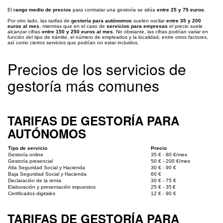
El
rango medio de precios
para contratar una gestoría se sitúa
entre 25 y 75 euros
.
Por otro lado, las tarifas de
gestoría para autónomos
suelen oscilar
entre 35 y 200
euros al mes
, mientras que en el caso de
servicios para empresas
el precio suele
alcanzar cifras
entre 150 y 250 euros al mes
. No obstante, las cifras podrían variar en
función del tipo de trámite, el número de empleados y la localidad, entre otros factores,
así como ciertos servicios que podrían no estar incluidos.
Precios de los servicios de
gestoría más comunes
TARIFAS DE GESTORÍA PARA
AUTÓNOMOS
Tipo de servicio
Precio
Gestoría online
35 € - 80 €/mes
Gestoría presencial
50 € - 200 €/mes
Alta Seguridad Social y Hacienda
30 € - 90 €
Baja Seguridad Social y Hacienda
60 €
Declaración de la renta
30 € - 75 €
Elaboración y presentación impuestos
25 € - 35 €
Certificados digitales
12 € - 90 €
TARIFAS DE GESTORÍA PARA