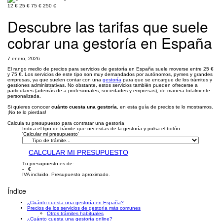
12 €
25 €
75 €
250 €
Descubre las tarifas que suele
cobrar una gestoría en España
7 enero, 2026
El rango medio de precios para servicios de gestoría en España suele moverse entre 25 €
y 75 €. Los servicios de este tipo son muy demandados por autónomos, pymes y grandes
empresas, ya que suelen contar con una
gestoría
para que se encargue de los trámites y
gestiones administrativas. No obstante, estos servicios también pueden ofrecerse a
particulares (además de a profesionales, sociedades y empresas), de manera totalmente
personalizada.
Si quieres conocer
cuánto cuesta una gestoría
, en esta guía de precios te lo mostramos.
¡No te lo pierdas!
Calcula tu presupuesto para contratar una gestoría
Indica el tipo de trámite que necesitas de la gestoría y pulsa el botón
'Calcular mi presupuesto'
CALCULAR MI PRESUPUESTO
Tu presupuesto es de:
- €
IVA incluido. Presupuesto aproximado.
Índice
¿Cuánto cuesta una gestoría en España?
Precios de los servicios de gestoría más comunes
Otros trámites habituales
¿Cuánto cuesta una gestoría online?