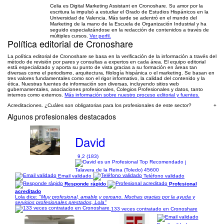
Celia es Digital Marketing Assistant en Cronoshare. Su amor por la
escritura la impulsó a estudiar el Grado de Estudios Hispánicos en la
Universidad de Valencia. Más tarde se adentró en el mundo del
Marketing de la mano de la Escuela de Organización Industrial y ha
seguido especializándose en la redacción de contenidos a través de
múltiples cursos.
Ver perfil.
Política editorial de Cronoshare
La política editorial de Cronoshare se basa en la verificación de la información a través del
método de revisión por pares y consultas a expertos en cada área. El equipo editorial
está especializado y aporta su punto de vista gracias a su formación en áreas tan
diversas como el periodismo, arquitectura, filología hispánica o el marketing. Se basan en
tres valores fundamentales como son el rigor informativo, la calidad del contenido y la
ética. Nuestras fuentes de información son diversas, incluyendo sitios web
gubernamentales, asociaciones profesionales, Colegios Profesionales y datos, tanto
internos como externos.
Más información sobre nuestro proceso editorial y fuentes.
Acreditaciones. ¿Cuáles son obligatorias para los profesionales de este sector?
+
Algunos profesionales destacados
David
9,2 (183)
|
Talavera de la Reina (Toledo) 45600
Email validado
Teléfono validado
Responde rápido
Profesional
acreditado
Lola dice:
"Muy profesional, amable y cercano. Muchas gracias por la ayuda y
servicios profesionales prestados, Lola"
133 veces contratado en Cronoshare