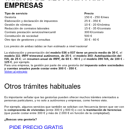
EMPRESAS
Tipo de servicio
Precio
Gestoría
150 € - 250 €/mes
Elaboración y declaración de impuestos
25 € - 350 €
Gestión de nóminas
10 € - 20 €/nómina
Redacción de contratos laborales
15 € - 35 €/contrato
Contrato prestación servicios/mercantil
300 €/contrato
Constitución de sociedad
500 €
Otro tipo de gestiones y consultas
30 € - 60 €
Los precios de ambas tablas se han estimado a nivel nacional
La elaboración y presentación del
modelo 036 o 037 tiene un precio medio de 30 €
, el
modelo 111: IRPF trimestral autónomos, de 25 €
; el
modelo 303: Autoliquidación del
IVA, de 25 €
; un
resumen anual de IRPF, de 60 € - 90 €
y el
modelo 390 IVA, de 100 € -
125 €
, por ejemplo.
Para una empresa, la gestión por parte de una gestoría del
impuesto sobre sociedades
y cuentas anuales puede costar entre 300 € - 350 €
.
Volver al principio
Otros trámites habituales
Es importante señalar que las gestorías pueden ofrecer muchos trámites orientados a
personas particulares, y no solo a autónomos y empresas, como hemos visto.
Por ejemplo, algunos servicios que también se solicitan con frecuencia tienen que ver con
la
compraventa de viviendas
(entre 300 € y 600 €) o con la
tramitación de herencias
(que puede costar entre 300 € y más de 2.000 € en función de la complejidad).
¿Buscas una gestoría?
PIDE PRECIO GRATIS