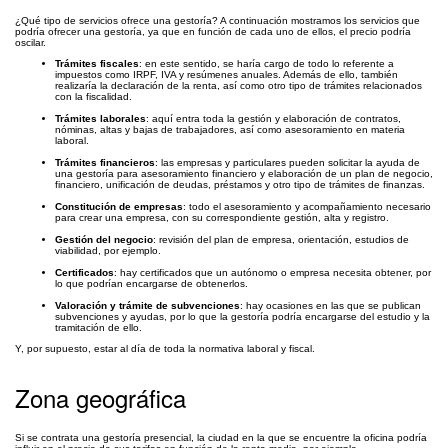
¿Qué tipo de servicios ofrece una gestoría? A continuación mostramos los servicios que
podría ofrecer una gestoría, ya que en función de cada uno de ellos, el precio podría
oscilar.
Trámites fiscales
: en este sentido, se haría cargo de todo lo referente a
impuestos como IRPF, IVA y resúmenes anuales. Además de ello, también
realizaría la declaración de la renta, así como otro tipo de trámites relacionados
con la fiscalidad.
Trámites laborales
: aquí entra toda la gestión y elaboración de contratos,
nóminas, altas y bajas de trabajadores, así como asesoramiento en materia
laboral.
Trámites financieros
: las empresas y particulares pueden solicitar la ayuda de
una gestoría para asesoramiento financiero y elaboración de un plan de negocio,
financiero, unificación de deudas, préstamos y otro tipo de trámites de finanzas.
Constitución de empresas
: todo el asesoramiento y acompañamiento necesario
para crear una empresa, con su correspondiente gestión, alta y registro.
Gestión del negocio
: revisión del plan de empresa, orientación, estudios de
viabilidad, por ejemplo.
Certificados
: hay certificados que un autónomo o empresa necesita obtener, por
lo que podrían encargarse de obtenerlos.
Valoración y trámite de subvenciones
: hay ocasiones en las que se publican
subvenciones y ayudas, por lo que la gestoría podría encargarse del estudio y la
tramitación de ello.
Y, por supuesto, estar al día de toda la normativa laboral y fiscal.
Zona geográfica
Si se contrata una gestoría presencial, la ciudad en la que se encuentre la oficina podría