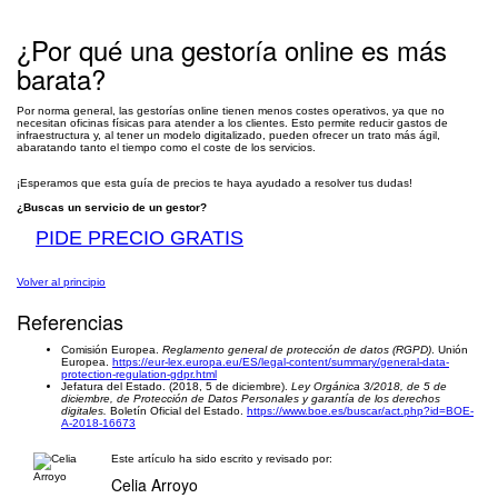
¿Por qué una gestoría online es más
barata?
Por norma general, las gestorías online tienen menos costes operativos, ya que no
necesitan oficinas físicas para atender a los clientes. Esto permite reducir gastos de
infraestructura y, al tener un modelo digitalizado, pueden ofrecer un trato más ágil,
abaratando tanto el tiempo como el coste de los servicios.
¡Esperamos que esta guía de precios te haya ayudado a resolver tus dudas!
¿Buscas un servicio de un gestor?
PIDE PRECIO GRATIS
Volver al principio
Referencias
Comisión Europea.
Reglamento general de protección de datos (RGPD)
. Unión
Europea.
https://eur-lex.europa.eu/ES/legal-content/summary/general-data-
protection-regulation-gdpr.html
Jefatura del Estado. (2018, 5 de diciembre).
Ley Orgánica 3/2018, de 5 de
diciembre, de Protección de Datos Personales y garantía de los derechos
digitales.
Boletín Oficial del Estado.
https://www.boe.es/buscar/act.php?id=BOE-
A-2018-16673
Este artículo ha sido escrito y revisado por:
Celia Arroyo