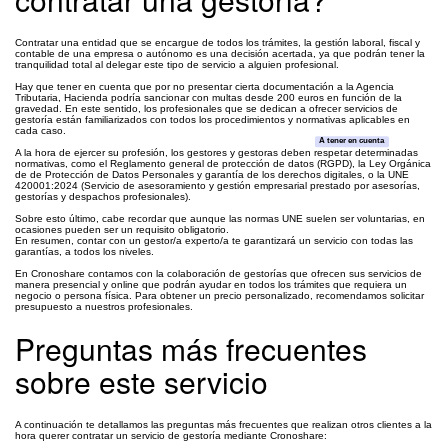
Contratar una entidad que se encargue de todos los trámites, la gestión laboral, fiscal y
contable de una empresa o autónomo es una decisión acertada, ya que podrán tener la
tranquilidad total al delegar este tipo de servicio a alguien profesional.
Hay que tener en cuenta que por no presentar cierta documentación a la Agencia
Tributaria, Hacienda podría sancionar con multas desde 200 euros en función de la
gravedad. En este sentido, los profesionales que se dedican a ofrecer servicios de
gestoría están familiarizados con todos los procedimientos y normativas aplicables en
cada caso.
A tener en cuenta
A la hora de ejercer su profesión, los gestores y gestoras deben respetar determinadas
normativas, como el Reglamento general de protección de datos (RGPD), la Ley Orgánica
de de Protección de Datos Personales y garantía de los derechos digitales, o la UNE
420001:2024 (Servicio de asesoramiento y gestión empresarial prestado por asesorías,
gestorías y despachos profesionales).
Sobre esto último, cabe recordar que aunque las normas UNE suelen ser voluntarias, en
ocasiones pueden ser un requisito obligatorio.
En resumen, contar con un gestor/a experto/a te garantizará un servicio con todas las
garantías, a todos los niveles.
En Cronoshare contamos con la colaboración de gestorías que ofrecen sus servicios de
manera presencial y online que podrán ayudar en todos los trámites que requiera un
negocio o persona física. Para obtener un precio personalizado, recomendamos solicitar
presupuesto a nuestros profesionales.
Preguntas más frecuentes
sobre este servicio
A continuación te detallamos las preguntas más frecuentes que realizan otros clientes a la
hora querer contratar un servicio de gestoría mediante Cronoshare: