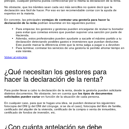
principio, cualquier persona pueda confeccionar por sí misma la declaración de la renta.
No obstante, que los trámites sean cada vez más sencillos no quiere decir que la
declaración sea fácil de hacer. Por eso es tan recomendable contar con la ayuda de
expertos en la materia.
En concreto, las principales
ventajas de contratar una gestoría para hacer la
declaración de la renta
podrían resumirse en los siguientes puntos:
Para empezar, los gestores y gestoras pueden encargarse de revisar tu borrador
para evitar que cometas errores que puedan suponer una sanción por parte de
Hacienda.
Además, estos profesionales pueden ayudarte a sacarle el máximo partido a tu
declaración detectando posibles gastos e inversiones que puedan deducirse.
Esto puede marcar la diferencia entre que la renta salga a pagar o a devolver.
Para terminar, contratar los servicios de una gestoría te permite ahorrar tiempo en
este trámite.
Volver al principio
¿Qué necesitan los gestores para
hacer la declaración de la renta?
Para poder llevar a cabo tu declaración de la renta, desde la gestoría pueden solicitarte
distintos documentos. No obstante, ten en cuenta que
los tipos de documentos
solicitados pueden variar
en función de la situación de cada persona.
En cualquier caso, para que te hagas una idea, se pueden destacar los siguientes:
fotocopia del DNI (y del DNI del cónyuge, si se da el caso), fotocopia del libro de familia,
certificado del alquiler de la vivienda, certificado de la compra o venta de inmuebles,
certificado de fondos de inversión, etc.
¿Con cuánta antelación se debe