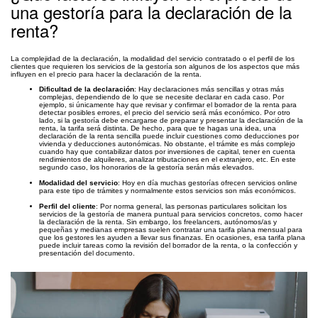
una gestoría para la declaración de la
renta?
La complejidad de la declaración, la modalidad del servicio contratado o el perfil de los
clientes que requieren los servicios de la gestoría son algunos de los aspectos que más
influyen en el precio para hacer la declaración de la renta.
Dificultad de la declaración
: Hay declaraciones más sencillas y otras más
complejas, dependiendo de lo que se necesite declarar en cada caso. Por
ejemplo, si únicamente hay que revisar y confirmar el borrador de la renta para
detectar posibles errores, el precio del servicio será más económico. Por otro
lado, si la gestoría debe encargarse de preparar y presentar la declaración de la
renta, la tarifa será distinta. De hecho, para que te hagas una idea, una
declaración de la renta sencilla puede incluir cuestiones como deducciones por
vivienda y deducciones autonómicas. No obstante, el trámite es más complejo
cuando hay que contabilizar datos por inversiones de capital, tener en cuenta
rendimientos de alquileres, analizar tributaciones en el extranjero, etc. En este
segundo caso, los honorarios de la gestoría serán más elevados.
Modalidad del servicio
: Hoy en día muchas gestorías ofrecen servicios online
para este tipo de trámites y normalmente estos servicios son más económicos.
Perfil del cliente
: Por norma general, las personas particulares solicitan los
servicios de la gestoría de manera puntual para servicios concretos, como hacer
la declaración de la renta. Sin embargo, los freelancers, autónomos/as y
pequeñas y medianas empresas suelen contratar una tarifa plana mensual para
que los gestores les ayuden a llevar sus finanzas. En ocasiones, esa tarifa plana
puede incluir tareas como la revisión del borrador de la renta, o la confección y
presentación del documento.