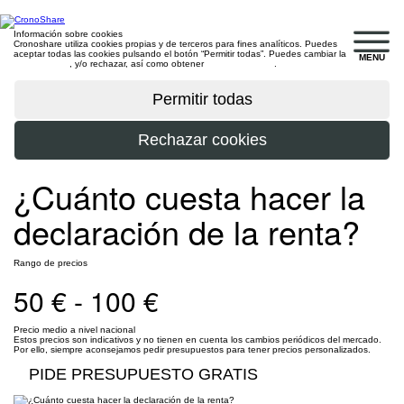
Información sobre cookies
Cronoshare utiliza cookies propias y de terceros para fines analíticos. Puedes
aceptar todas las cookies pulsando el botón “Permitir todas”. Puedes cambiar la
MENU
configuración
, y/o rechazar, así como obtener
más información
.
¿Cuánto cuesta hacer la
declaración de la renta?
Rango de precios
50 € - 100 €
Precio medio a nivel nacional
Estos precios son indicativos y no tienen en cuenta los cambios periódicos del mercado.
Por ello, siempre aconsejamos pedir presupuestos para tener precios personalizados.
PIDE PRESUPUESTO GRATIS