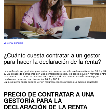
Volver al principio
¿Cuánto cuesta contratar a un gestor
para hacer la declaración de la renta?
Las tarifas de las gestorías para revisar un borrador sencillo suelen oscilar entre 50 € y 90
€. En el caso de borradores con una complejidad media, los precios suelen moverse entre
65 € y 90 €. Y cuando el borrador de la declaración de la renta es más complejo, es
posible encontrarse con cifras entre 90 € y 200 €.
En la siguiente tabla puedes ver un resumen con los precios que hemos señalado:
PRECIO DE CONTRATAR A UNA
GESTORÍA PARA LA
DECLARACIÓN DE LA RENTA