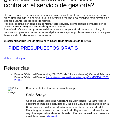
contratar el servicio de gestoría?
Hay que tener en cuenta que, como la campaña de la renta se abre cada año en un
plazo determinado, es habitual que las gestorías tengan una cantidad más elevada de
trabajo durante ese periodo de tiempo.
Por eso, si estás pensando en contratar este servicio, es importante contactar con la
gestoría
con la mayor antelación
que sea posible.
A través de Cronoshare puedes solicitar servicios de gestoría de forma gratuita y sin
compromiso para encontrar de forma rápida a los mejores profesionales de tu zona para
llevar a cabo tu declaración de la renta.
¿Estás buscando una gestoría para hacer tu declaración de la renta?
PIDE PRESUPUESTOS GRATIS
Volver al principio
Referencias
Boletín Oficial del Estado. (Ley 58/2003, de 17 de diciembre) General Tributaria.
Boletín Oficial del Estado.
https://www.boe.es/buscar/act.php?id=BOE-A-2003-
23186
Este artículo ha sido escrito y revisado por:
Celia Arroyo
Celia es Digital Marketing Assistant en Cronoshare. Su amor por la
escritura la impulsó a estudiar el Grado de Estudios Hispánicos en la
Universidad de Valencia. Más tarde se adentró en el mundo del
Marketing de la mano de la Escuela de Organización Industrial y ha
seguido especializándose en la redacción de contenidos a través de
múltiples cursos.
Ver perfil.