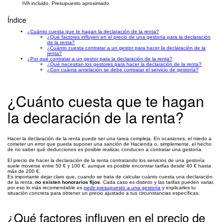
IVA incluido. Presupuesto aproximado.
Índice
¿Cuánto cuesta que te hagan la declaración de la renta?
¿Qué factores influyen en el precio de una gestoría para la declaración
de la renta?
¿Cuánto cuesta contratar a un gestor para hacer la declaración de la
renta?
¿Por qué contratar a un gestor para la declaración de la renta?
¿Qué necesitan los gestores para hacer la declaración de la renta?
¿Con cuánta antelación se debe contratar el servicio de gestoría?
¿Cuánto cuesta que te hagan
la declaración de la renta?
Hacer la declaración de la renta puede ser una tarea compleja. En ocasiones, el miedo a
cometer un error que pueda suponer una sanción de Hacienda o, simplemente, el hecho
de no saber qué deducciones es posible realizar, conducen a contratar una gestoría.
El precio de hacer la declaración de la renta contratando los servicios de una gestoría
suele moverse entre 50 € y 100 €, aunque es posible encontrar tarifas desde 40 € hasta
más de 200 €.
Es importante dejar claro que, cuando se trata de calcular cuánto cuesta una declaración
de la renta,
no existen honorarios fijos
. Cada caso es distinto y las tarifas pueden variar,
por eso lo más recomendable es
pedir presupuesto a una gestoría
y explicarles tu
situación concreta para obtener un precio ajustado a tus circunstancias específicas.
¿Qué factores influyen en el precio de