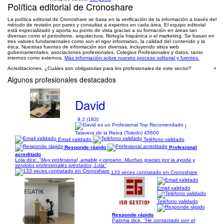
Política editorial de Cronoshare
La política editorial de Cronoshare se basa en la verificación de la información a través del
método de revisión por pares y consultas a expertos en cada área. El equipo editorial
está especializado y aporta su punto de vista gracias a su formación en áreas tan
diversas como el periodismo, arquitectura, filología hispánica o el marketing. Se basan en
tres valores fundamentales como son el rigor informativo, la calidad del contenido y la
ética. Nuestras fuentes de información son diversas, incluyendo sitios web
gubernamentales, asociaciones profesionales, Colegios Profesionales y datos, tanto
internos como externos.
Más información sobre nuestro proceso editorial y fuentes.
Acreditaciones. ¿Cuáles son obligatorias para los profesionales de este sector?
+
Algunos profesionales destacados
David
9,2 (183)
|
Talavera de la Reina (Toledo) 45600
Email validado
Teléfono validado
Responde rápido
Profesional
acreditado
Lola dice:
"Muy profesional, amable y cercano. Muchas gracias por la ayuda y
servicios profesionales prestados, Lola"
133 veces contratado en Cronoshare
Email validado
Teléfono validado
Responde rápido
1/10
Paloma dice:
"He contactado con el