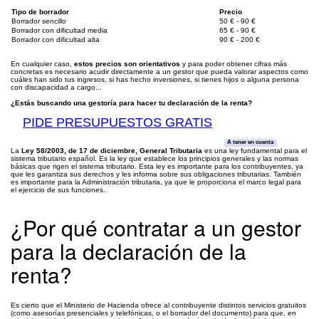
Tipo de borrador
Precio
Borrador sencillo
50 € - 90 €
Borrador con dificultad media
65 € - 90 €
Borrador con dificultad alta
90 € - 200 €
En cualquier caso,
estos precios son orientativos
y para poder obtener cifras más
concretas es necesario acudir directamente a un gestor que pueda valorar aspectos como
cuáles han sido tus ingresos, si has hecho inversiones, si tienes hijos o alguna persona
con discapacidad a cargo...
¿Estás buscando una gestoría para hacer tu declaración de la renta?
PIDE PRESUPUESTOS GRATIS
A tener en cuenta
La
Ley 58/2003, de 17 de diciembre, General Tributaria
es una ley fundamental para el
sistema tributario español. Es la ley que establece los principios generales y las normas
básicas que rigen el sistema tributario. Esta ley es importante para los contribuyentes, ya
que les garantiza sus derechos y les informa sobre sus obligaciones tributarias. También
es importante para la Administración tributaria, ya que le proporciona el marco legal para
el ejercicio de sus funciones.
¿Por qué contratar a un gestor
para la declaración de la
renta?
Es cierto que el Ministerio de Hacienda ofrece al contribuyente distintos servicios gratuitos
(como asesorías presenciales y telefónicas, o el borrador del documento) para que, en