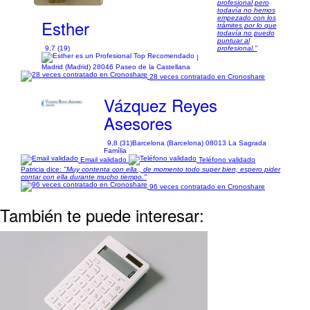
profesional pero
todavía no hemos
empezado con los
Esther
trámites por lo que
todavía no puedo
puntuar al
9,7 (19)
profesional."
|
Madrid (Madrid) 28046 Paseo de la Castellana
28 veces contratado en Cronoshare
Vázquez Reyes
Asesores
9,8 (31)
Barcelona (Barcelona) 08013 La Sagrada
Família
Email validado
Teléfono validado
Patricia dice:
"Muy contenta con ella , de momento todo super bien, espero pider
contar con ella durante mucho tiempo."
96 veces contratado en Cronoshare
También te puede interesar: