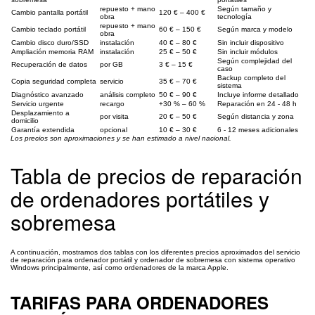
repuesto + mano
Según tamaño y
Cambio pantalla portátil
120 € – 400 €
obra
tecnología
repuesto + mano
Cambio teclado portátil
60 € – 150 €
Según marca y modelo
obra
Cambio disco duro/SSD
instalación
40 € – 80 €
Sin incluir dispositivo
Ampliación memoria RAM
instalación
25 € – 50 €
Sin incluir módulos
Según complejidad del
Recuperación de datos
por GB
3 € – 15 €
caso
Backup completo del
Copia seguridad completa
servicio
35 € – 70 €
sistema
Diagnóstico avanzado
análisis completo
50 € – 90 €
Incluye informe detallado
Servicio urgente
recargo
+30 % – 60 %
Reparación en 24 - 48 h
Desplazamiento a
por visita
20 € – 50 €
Según distancia y zona
domicilio
Garantía extendida
opcional
10 € – 30 €
6 - 12 meses adicionales
Los precios son aproximaciones y se han estimado a nivel nacional.
Tabla de precios de reparación
de ordenadores portátiles y
sobremesa
A continuación, mostramos dos tablas con los diferentes precios aproximados del servicio
de reparación para ordenador portátil y ordenador de sobremesa con sistema operativo
Windows principalmente, así como ordenadores de la marca Apple.
TARIFAS PARA ORDENADORES