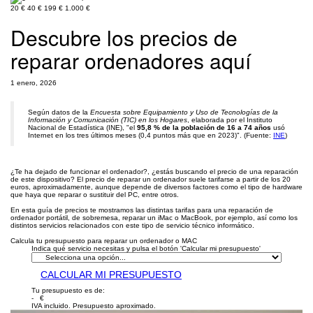
20 €
40 €
199 €
1.000 €
Descubre los precios de
reparar ordenadores aquí
1 enero, 2026
Según datos de la
Encuesta sobre Equipamiento y Uso de Tecnologías de la
Información y Comunicación (TIC) en los Hogares
, elaborada por el Instituto
Nacional de Estadística (INE), "el
95,8 % de la población de 16 a 74 años
usó
Internet en los tres últimos meses (0,4 puntos más que en 2023)". (Fuente:
INE
)
¿Te ha dejado de funcionar el ordenador?, ¿estás buscando el precio de una reparación
de este dispositivo? El precio de reparar un ordenador suele tarifarse a partir de los 20
euros, aproximadamente, aunque depende de diversos factores como el tipo de hardware
que haya que reparar o sustituir del PC, entre otros.
En esta guía de precios te mostramos las distintas tarifas para una reparación de
ordenador portátil, de sobremesa, reparar un iMac o MacBook, por ejemplo, así como los
distintos servicios relacionados con este tipo de servicio técnico informático.
Calcula tu presupuesto para reparar un ordenador o MAC
Indica qué servicio necesitas y pulsa el botón 'Calcular mi presupuesto'
CALCULAR MI PRESUPUESTO
Tu presupuesto es de:
- €
IVA incluido. Presupuesto aproximado.