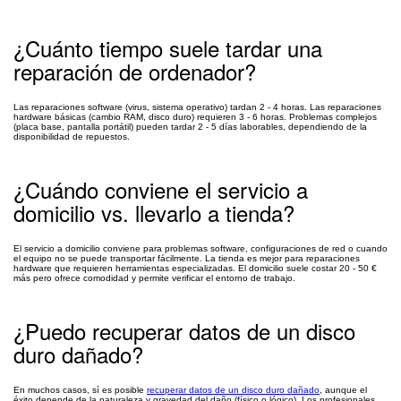
¿Cuánto tiempo suele tardar una
reparación de ordenador?
Las reparaciones software (virus, sistema operativo) tardan 2 - 4 horas. Las reparaciones
hardware básicas (cambio RAM, disco duro) requieren 3 - 6 horas. Problemas complejos
(placa base, pantalla portátil) pueden tardar 2 - 5 días laborables, dependiendo de la
disponibilidad de repuestos.
¿Cuándo conviene el servicio a
domicilio vs. llevarlo a tienda?
El servicio a domicilio conviene para problemas software, configuraciones de red o cuando
el equipo no se puede transportar fácilmente. La tienda es mejor para reparaciones
hardware que requieren herramientas especializadas. El domicilio suele costar 20 - 50 €
más pero ofrece comodidad y permite verificar el entorno de trabajo.
¿Puedo recuperar datos de un disco
duro dañado?
En muchos casos, sí es posible
recuperar datos de un disco duro dañado
, aunque el
éxito depende de la naturaleza y gravedad del daño (físico o lógico). Los profesionales