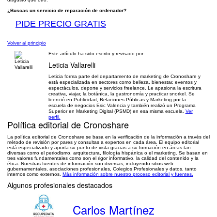
¿Buscas un servicio de reparación de ordenador?
PIDE PRECIO GRATIS
Volver al principio
Este artículo ha sido escrito y revisado por:
Leticia Vallarelli
Leticia forma parte del departamento de marketing de Cronoshare y
está especializada en sectores como belleza, bienestar, eventos y
espectáculos, deporte y servicios freelance. Le apasiona la escritura
creativa, viajar, la botánica, la gastronomía y practicar snorkel. Se
licenció en Publicidad, Relaciones Públicas y Marketing por la
escuela de negocios Esic Valencia y también realizó un Programa
Superior en Marketing Digital (PSMD) en esa misma escuela.
Ver
perfil.
Política editorial de Cronoshare
La política editorial de Cronoshare se basa en la verificación de la información a través del
método de revisión por pares y consultas a expertos en cada área. El equipo editorial
está especializado y aporta su punto de vista gracias a su formación en áreas tan
diversas como el periodismo, arquitectura, filología hispánica o el marketing. Se basan en
tres valores fundamentales como son el rigor informativo, la calidad del contenido y la
ética. Nuestras fuentes de información son diversas, incluyendo sitios web
gubernamentales, asociaciones profesionales, Colegios Profesionales y datos, tanto
internos como externos.
Más información sobre nuestro proceso editorial y fuentes.
Algunos profesionales destacados
Carlos Martínez