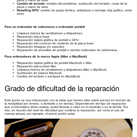
pieza y mano de obra.
Cambio de teclado
: revisión del problema, sustitución del teclado, coste de la
pieza y mano de obra.
Reballing GPU
: cambio de pasta térmica, soldadura o montaje chip gráfico, entre
otros.
Para un ordenador de sobremesa u ordenador portátil
Limpieza interna de ventiladores y disipadores
Reparación placa base
Reparación tarjeta gráfica de portátil o GPU
Reparación del conector de corriente de la placa base
Reparación bisagras y/o soportes
Reparación de pantallas de portátil o monitor ordenador de sobremesa
Para ordenadores de la marca Apple (iMac o MacBook)
Reparación tarjeta gráfica de portátil Macbook o iMac
Reparación placa base Mac
Limpieza interna de ventiladores y disipadores iMac o MacBook
Sustitución de batería Macbook
Cambio del teclado o trackpad en MackBook
Grado de dificultad de la reparación
Este punto va muy relacionado con la tabla que hemos visto sobre precios en función de
la modalidad (en remoto, a domicilio o en tienda). Dependiendo del tipo de reparación
que el informático deba realizar, podrá llevarla a cabo en el domicilio o en la tienda. Por
eso, en función del nivel de dificultad que conlleve la reparación, así como el uso de
nuevas piezas, por ejemplo, el precio podrá variar.