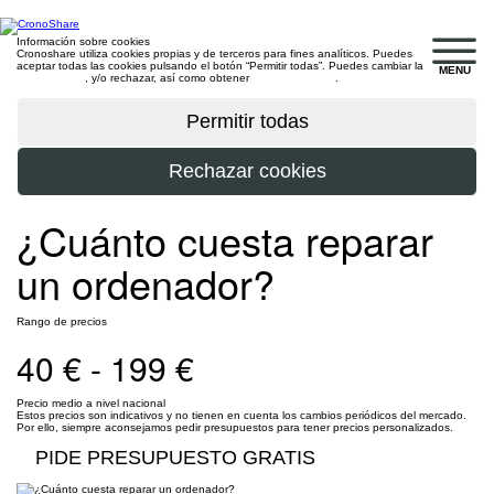
Información sobre cookies
Cronoshare utiliza cookies propias y de terceros para fines analíticos. Puedes
aceptar todas las cookies pulsando el botón “Permitir todas”. Puedes cambiar la
MENU
configuración
, y/o rechazar, así como obtener
más información
.
¿Cuánto cuesta reparar
un ordenador?
Rango de precios
40 € - 199 €
Precio medio a nivel nacional
Estos precios son indicativos y no tienen en cuenta los cambios periódicos del mercado.
Por ello, siempre aconsejamos pedir presupuestos para tener precios personalizados.
PIDE PRESUPUESTO GRATIS