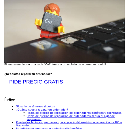
Figura sosteniendo una tecla "Ctrl" frente a un teclado de ordenador portátil
¿Necesitas reparar tu ordenador?
PIDE PRECIO GRATIS
Índice
Glosario de términos técnicos
¿Cuánto cuesta reparar un ordenador?
Tabla de precios de reparación de ordenadores portátiles y sobremesa
Tabla de precios de reparación de ordenadores según el lugar de
reparación
Principales factores que hacen que el precio del servicio de reparación de PC o
Mac varíe
Beneficios de contratar un profesional informático