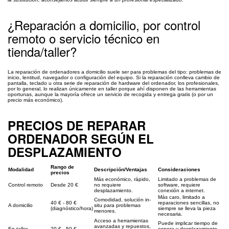
¿Reparación a domicilio, por control
remoto o servicio técnico en
tienda/taller?
La reparación de ordenadores a domicilio suele ser para problemas del tipo: problemas de
inicio, lentitud, navegador o configuración del equipo. Si la reparación conlleva cambio de
pantalla, teclado u otra serie de reparación de hardware del ordenador, los profesionales,
por lo general, lo realizan únicamente en taller porque ahí disponen de las herramientas
oportunas, aunque la mayoría ofrece un servicio de recogida y entrega gratis (o por un
precio más económico).
PRECIOS DE REPARAR
ORDENADOR SEGÚN EL
DESPLAZAMIENTO
Rango de
Modalidad
Descripción/Ventajas
Consideraciones
precios
Más económico, rápido,
Limitado a problemas de
Control remoto
Desde 20 €
no requiere
software, requiere
desplazamiento.
conexión a internet.
Más caro, limitado a
Comodidad, solución in-
40 € - 80 €
reparaciones sencillas, no
A domicilio
situ para problemas
(diagnóstico/hora)
siempre se lleva la pieza
menores.
necesaria.
Acceso a herramientas
Puede implicar tiempo de
avanzadas y repuestos,
En taller
20 € - 50 €
espera y desplazamiento