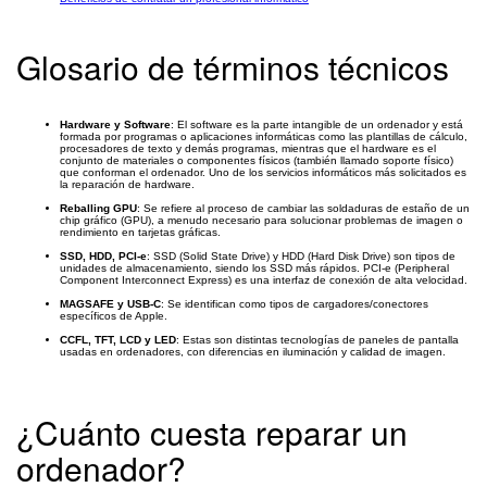
Glosario de términos técnicos
Hardware y Software
: El software es la parte intangible de un ordenador y está
formada por programas o aplicaciones informáticas como las plantillas de cálculo,
procesadores de texto y demás programas, mientras que el hardware es el
conjunto de materiales o componentes físicos (también llamado soporte físico)
que conforman el ordenador. Uno de los servicios informáticos más solicitados es
la reparación de hardware.
Reballing GPU
: Se refiere al proceso de cambiar las soldaduras de estaño de un
chip gráfico (GPU), a menudo necesario para solucionar problemas de imagen o
rendimiento en tarjetas gráficas.
SSD, HDD, PCI-e
: SSD (Solid State Drive) y HDD (Hard Disk Drive) son tipos de
unidades de almacenamiento, siendo los SSD más rápidos. PCI-e (Peripheral
Component Interconnect Express) es una interfaz de conexión de alta velocidad.
MAGSAFE y USB-C
: Se identifican como tipos de cargadores/conectores
específicos de Apple.
CCFL, TFT, LCD y LED
: Estas son distintas tecnologías de paneles de pantalla
usadas en ordenadores, con diferencias en iluminación y calidad de imagen.
¿Cuánto cuesta reparar un
ordenador?