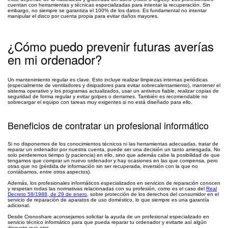
cuentan con herramientas y técnicas especializadas para intentar la recuperación. Sin
embargo, no siempre se garantiza el 100% de los datos. Es fundamental no intentar
manipular el disco por cuenta propia para evitar daños mayores.
¿Cómo puedo prevenir futuras averías
en mi ordenador?
Un mantenimiento regular es clave. Esto incluye realizar limpiezas internas periódicas
(especialmente de ventiladores y disipadores para evitar sobrecalentamiento), mantener el
sistema operativo y los programas actualizados, usar un antivirus fiable, realizar copias de
seguridad de forma regular y evitar golpes o derrames. También es recomendable no
sobrecargar el equipo con tareas muy exigentes si no está diseñado para ello.
Beneficios de contratar un profesional informático
Si no disponemos de los conocimientos técnicos ni las herramientas adecuadas, tratar de
reparar un ordenador por nuestra cuenta, puede ser una decisión un tanto arriesgada. No
solo perderemos tiempo (y paciencia) en ello, sino que además cabe la posibilidad de que
tengamos que comprar un nuevo ordenador y hay ocasiones en las que compensa, pero
otras que no (pérdida de información sin ser recuperada, inversión con la que no
contábamos, entre otros aspectos).
Además, los profesionales informáticos especializados en servicios de reparación conocen
y respetan todas las normativas relacionadas con su profesión, como es el caso del
Real
Decreto 58/1988, de 29 de enero
, sobre protección de los derechos del consumidor en el
servicio de reparación de aparatos de uso doméstico, lo que siempre es una garantía
adicional.
Desde Cronoshare aconsejamos solicitar la ayuda de un profesional especializado en
servicio técnico informático para que pueda reparar tu ordenador y evitarte así algún
disgusto que otro.