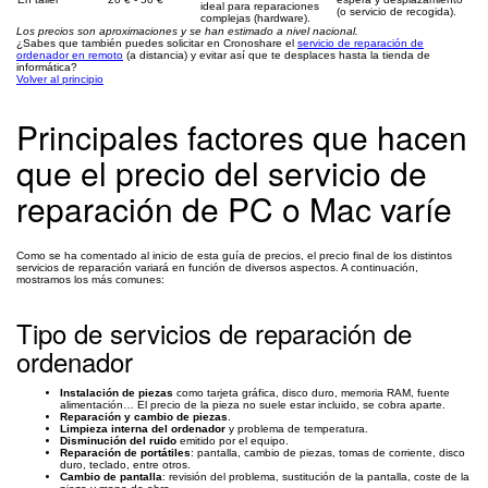
ideal para reparaciones
(o servicio de recogida).
complejas (hardware).
Los precios son aproximaciones y se han estimado a nivel nacional.
¿Sabes que también puedes solicitar en Cronoshare el
servicio de reparación de
ordenador en remoto
(a distancia) y evitar así que te desplaces hasta la tienda de
informática?
Volver al principio
Principales factores que hacen
que el precio del servicio de
reparación de PC o Mac varíe
Como se ha comentado al inicio de esta guía de precios, el precio final de los distintos
servicios de reparación variará en función de diversos aspectos. A continuación,
mostramos los más comunes:
Tipo de servicios de reparación de
ordenador
Instalación de piezas
como tarjeta gráfica, disco duro, memoria RAM, fuente
alimentación… El precio de la pieza no suele estar incluido, se cobra aparte.
Reparación y cambio de piezas
.
Limpieza interna del ordenador
y problema de temperatura.
Disminución del ruido
emitido por el equipo.
Reparación de portátiles
: pantalla, cambio de piezas, tomas de corriente, disco
duro, teclado, entre otros.
Cambio de pantalla
: revisión del problema, sustitución de la pantalla, coste de la