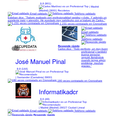
9,8 (901)
| Madrid
(Madrid) 28001 Recoletos
Email validado
Teléfono validado
Esteban dice:
"Trabajo realizado con profesionalidad,rapidez y éxito. Y además un
excelente trato y atención. He quedado muy satisfecho con el trabajo de Carlos."
1.231 veces contratado en Cronoshare
Email validado
Teléfono validado
Responde rápido
1/7
Carlos dice:
"Todo perfecto, un muy buen
profesional y también
buena persona,
seguiré llamándole
José Manuel Pinal
cuando tenga algún
problema, muchas
gracias."
9,9 (144)
| Santander (Cantabria) 39001
180 veces contratado en Cronoshare
Informatikadcr
9,6 (49)
| Madrid (Madrid) 28027 Ciudad Lineal
Email validado
Teléfono validado
Responde rápido