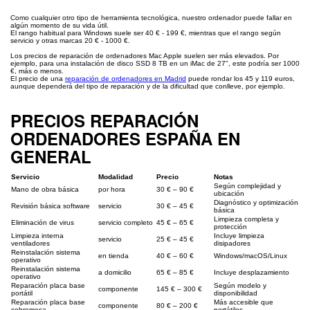
Como cualquier otro tipo de herramienta tecnológica, nuestro ordenador puede fallar en
algún momento de su vida útil.
El rango habitual para Windows suele ser 40 € - 199 €, mientras que el rango según
servicio y otras marcas 20 € - 1000 €.
Los precios de reparación de ordenadores Mac Apple suelen ser más elevados. Por
ejemplo, para una instalación de disco SSD 8 TB en un iMac de 27", este podría ser 1000
€, más o menos.
El precio de una
reparación de ordenadores en Madrid
puede rondar los 45 y 119 euros,
aunque dependerá del tipo de reparación y de la dificultad que conlleve, por ejemplo.
PRECIOS REPARACIÓN
ORDENADORES ESPAÑA EN
GENERAL
Servicio
Modalidad
Precio
Notas
Según complejidad y
Mano de obra básica
por hora
30 € – 90 €
ubicación
Diagnóstico y optimización
Revisión básica software
servicio
30 € – 45 €
básica
Limpieza completa y
Eliminación de virus
servicio completo
45 € – 65 €
protección
Limpieza interna
Incluye limpieza
servicio
25 € – 45 €
ventiladores
disipadores
Reinstalación sistema
en tienda
40 € – 60 €
Windows/macOS/Linux
operativo
Reinstalación sistema
a domicilio
65 € – 85 €
Incluye desplazamiento
operativo
Reparación placa base
Según modelo y
componente
145 € – 300 €
portátil
disponibilidad
Reparación placa base
Más accesible que
componente
80 € – 200 €
sobremesa
portátiles