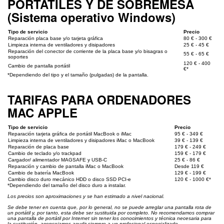
PORTÁTILES Y DE SOBREMESA
(Sistema operativo Windows)
Tipo de servicio
Precio
Reparación placa base y/o tarjeta gráfica
80 € - 300 €
Limpieza interna de ventiladores y disipadores
25 € - 45 €
Reparación del conector de corriente de la placa base y/o bisagras o
55 € - 65 €
soportes
120 € - 400
Cambio de pantalla portátil
€*
*Dependiendo del tipo y el tamaño (pulgadas) de la pantalla.
TARIFAS PARA ORDENADORES
MAC APPLE
Tipo de servicio
Precio
Reparación tarjeta gráfica de portátil MacBook o iMac
95 € - 349 €
Limpieza interna de ventiladores y disipadores iMac o MacBook
39 € - 139 €
Reparación de placa base
179 € - 249 €
Cambio de teclado y/o trackpad
159 € - 179 €
Cargador/ alimentador MAGSAFE y USB-C
25 € - 86 €
Reparación y cambio de pantalla iMac o MacBook
Desde 119 €
Cambio de batería MacBook
129 € - 199 €
Cambio disco duro mecánico HDD o disco SSD PCI-e
120 € - 1000 €*
*Dependiendo del tamaño del disco duro a instalar.
Los precios son aproximaciones y se han estimado a nivel nacional.
Se debe tener en cuenta que, por lo general, no se puede arreglar una pantalla rota de
un portátil y, por tanto, esta debe ser sustituida por completo. No recomendamos comprar
una pantalla de portátil por Internet sin tener los conocimientos y técnica necesaria para
la sustitución, aconsejamos acudir siempre a un profesional especializado.