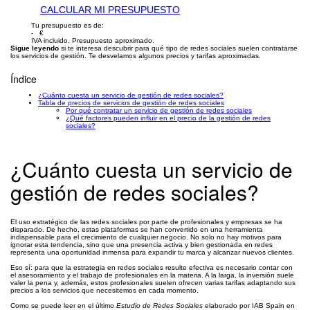
CALCULAR MI PRESUPUESTO
Tu presupuesto es de:
- €
IVA incluido. Presupuesto aproximado.
Sigue leyendo
si te interesa descubrir para qué tipo de redes sociales suelen contratarse
los servicios de gestión. Te desvelamos algunos precios y tarifas aproximadas.
Índice
¿Cuánto cuesta un servicio de gestión de redes sociales?
Tabla de precios de servicios de gestión de redes sociales
Por qué contratar un servicio de gestión de redes sociales
¿Qué factores pueden influir en el precio de la gestión de redes
sociales?
¿Cuánto cuesta un servicio de
gestión de redes sociales?
El uso estratégico de las redes sociales por parte de profesionales y empresas se ha
disparado. De hecho, estas plataformas se han convertido en una herramienta
indispensable para el crecimiento de cualquier negocio. No solo no hay motivos para
ignorar esta tendencia, sino que una presencia activa y bien gestionada en redes
representa una oportunidad inmensa para expandir tu marca y alcanzar nuevos clientes.
Eso sí: para que la estrategia en redes sociales resulte efectiva es necesario contar con
el asesoramiento y el trabajo de profesionales en la materia. A la larga, la inversión suele
valer la pena y, además, estos profesionales suelen ofrecen varias tarifas adaptando sus
precios a los servicios que necesitemos en cada momento.
Como se puede leer en el último
Estudio de Redes Sociales
elaborado por IAB Spain en