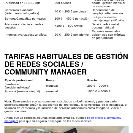
Publicidad en RRSS / Ads
300 €+/mes
aparte; gestión mensual
de campañas
Contenido avanzado
Dependiendo de
40 € – 200 € por pieza
(vídeo, reels, infografías)
complejidad/animación
Incluye creatividad,
Sorteos/Campañas puntuales
100 € – 450 € por acción
montaje legal y difusión
Atención al cliente en redes
Servicio adicional al
+100 € – 500 €/mes
sociales
posting habitual
Reportes mensuales
Informes avanzadosy analítica
50 € – 250 € por informe
adicionales con métricas
en profundidad
TARIFAS HABITUALES DE GESTIÓN
DE REDES SOCIALES /
COMMUNITY MANAGER
Tipo de profesional
Rango
Precio
Freelancer
mensual
200 € – 2000 €
(servicio individual)
Agencia (servicio integral)
mensual
1000 € – 3000 €
Nota
: Estos precios son aproximados, calculados a nivel nacional, y pueden variar
significativamente según la experiencia del profesional, la complejidad de la estrategia, el
volumen de contenido y la inclusión de servicios adicionales como fotografía, vídeo o
gestión de crisis.
Ahora que ya conoces algunas cifras aproximadas, puedes
pedir precio a community
managers
para que tu negocio despegue en las redes sociales.