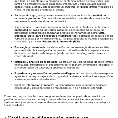
que tener en cuenta que la creación de contenido incluye no solo textos, sino
también elementos visuales (imágenes, infografías) y audiovisuales (vídeos
cortos, Reels, Stories), que requieren un
expertise
en diseño gráfico y edición de
vídeo, lo que puede encarecer el precio.
En segundo lugar, es importante remarcar la importancia de la
cantidad de
canales a gestionar
. Cuantas más redes sociales o canales de comunicación,
más elevado suele ser el precio del servicio.
Y por supuesto, podemos combinar la publicación de entradas y contenido con
publicidad de pago en las redes sociales
. En la publicidad de pago, un
profesional gestionará las campañas a través de herramientas como
Meta
Business Suite (para Facebook e Instagram Ads)
, optimizando el coste por clic
(CPC) o el coste por mil impresiones (CPM) para asegurar la máxima eficiencia de
la inversión y un mejor
Retorno de la Inversión (ROI)
.
Estrategia y consultoría
: La elaboración de una estrategia de redes sociales
personalizada, la investigación de mercado, el análisis de la competencia y la
definición de objetivos de negocio (leads, ventas, branding) suelen tener un
coste adicional.
Informes y análisis de resultados
: La frecuencia y profundidad de los informes
(mensuales, trimestrales), el seguimiento de KPIs (Key Performance Indicators) y
la interpretación de datos para optimizar la estrategia.
Experiencia y reputación del profesional/agencia
: Los community managers o
agencias con mayor trayectoria, un portafolio exitoso y certificaciones específicas
suelen tener tarifas más elevadas.
Nivel de interacción y soporte
: La disponibilidad para responder mensajes,
comentarios y gestionar crisis de reputación 24/7 o en horario extendido.
Como ves, hay muchos factores que pueden determinar el precio de un servicio de
gestión de redes sociales. Lo mejor que puedes hacer es solicitar presupuesto a
profesionales para poder comparar diversas ofertas y escoger la que mejor se adapte a
tus necesidades.
¿Cuál es la diferencia entre un