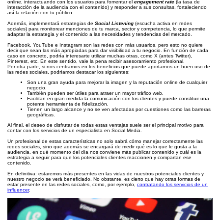
online, interactuando con los usuarios para fomentar el
engagement rate
(la tasa de
interacción de la audiencia con el contenido) y responder a sus consultas, fortaleciendo
así la relación con tu público.
Además, implementará estrategias de
Social Listening
(escucha activa en redes
sociales) para monitorear menciones de tu marca, sector y competencia, lo que permite
adaptar la estrategia y el contenido a las necesidades y tendencias del mercado.
Facebook, YouTube e Instagram son las redes con más usuarios, pero esto no quiere
decir que sean las más apropiadas para dar visibilidad a tu negocio. En función de cada
caso en concreto, podría interesarte utilizar muchas otras, como X (antes Twitter),
Pinterest, etc. En este sentido, vale la pena recibir asesoramiento profesional.
Por otra parte, si nos centramos en los beneficios que puede aportarnos un buen uso de
las redes sociales, podríamos destacar los siguientes:
Son una gran ayuda para mejorar la imagen y la reputación online de cualquier
negocio.
También pueden ser útiles para atraer un mayor tráfico web.
Facilitan en gran medida la comunicación con los clientes y puede constituir una
potente herramienta de fidelización.
Tienen un largo alcance y no se ven afectadas por cuestiones como las barreras
geográficas.
Al final, el deseo de disfrutar de todas estas ventajas suele ser el principal motivo para
contar con los servicios de un especialista en Social Media.
Un profesional de estas características no solo sabrá cómo manejar correctamente las
redes sociales, sino que además se encargará de medir qué es lo que le gusta a la
audiencia, en qué momento del día nos conviene más publicar contenido y cuál es la
estrategia a seguir para que los potenciales clientes reaccionen y compartan ese
contenido.
En definitiva: estaremos más presentes en las vidas de nuestros potenciales clientes y
nuestro negocio se verá beneficiado. No obstante, es cierto que hay otras formas de
estar presente en las redes sociales, como, por ejemplo,
contratando los servicios de un
influencer
.