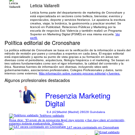
Leticia Vallarelli
Leticia forma parte del departamento de marketing de Cronoshare y
está especializada en sectores como belleza, bienestar, eventos y
espectáculos, deporte y servicios freelance. Le apasiona la escritura
creativa, viajar, la botánica, la gastronomía y practicar snorkel. Se
licenció en Publicidad, Relaciones Públicas y Marketing por la
escuela de negocios Esic Valencia y también realizó un Programa
Superior en Marketing Digital (PSMD) en esa misma escuela.
Ver
perfil.
Política editorial de Cronoshare
La política editorial de Cronoshare se basa en la verificación de la información a través del
método de revisión por pares y consultas a expertos en cada área. El equipo editorial
está especializado y aporta su punto de vista gracias a su formación en áreas tan
diversas como el periodismo, arquitectura, filología hispánica o el marketing. Se basan en
tres valores fundamentales como son el rigor informativo, la calidad del contenido y la
ética. Nuestras fuentes de información son diversas, incluyendo sitios web
gubernamentales, asociaciones profesionales, Colegios Profesionales y datos, tanto
internos como externos.
Más información sobre nuestro proceso editorial y fuentes.
Algunos profesionales destacados
Presenzia Marketing
Digital
9,4 (42)
Madrid (Madrid) 28028 Guindalera
Teléfono validado
Rosa dice:
"El envio de la propuesta llegó muy pronto y fue muy claro el contenido,
estamos todavia evaluandola. Gracias"
147 veces contratado en Cronoshare