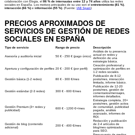
colaboración con Elogia, el
86 % de internautas entre 12 y 74 años
utiliza las redes
sociales en España. Los motivos principales de su uso son el
entretenimiento (81 %)
,
interacción (66 %)
e
información (55 %)
. (Fuente:
IAB Spain
)
PRECIOS APROXIMADOS DE
SERVICIOS DE GESTIÓN DE REDES
SOCIALES EN ESPAÑA
Tipo de servicio
Rango de precio
Descripción
Análisis de tu presencia
actual en redes y
Asesoría y auditoría inicial
50 € - 250 € (pago único)
definición de una
estrategia básica.
Creación profesional y
Apertura y configuración de perfiles
20 € - 200 € (por perfil)
optimización de perfiles en
1-2 redes sociales.
Publicación de 8-12
Gestión básica (1-2 redes)
80 € - 300 €/mes
posts/mes, interacción
limitada, informe básico.
Publicación de 12-20
posts/mes, gestión de
Gestión estándar (2-3 redes)
300 € - 600 €/mes
comentarios/mensajes,
informes detallados.
Estrategia completa, 20+
posts/mes, gestión activa
Gestión Premium (3+ redes y
de comunidad, publicidad
600 € - 1200 €+/mes
publicidad)
pagada, análisis
avanzado, informes de
ROI.
Redacción y publicación
Gestión de blog (contenido
de 2-4 artículos de
200 € - 400 €/mes
adicional)
blog/mes optimizados
para SEO.
Presupuesto de medios