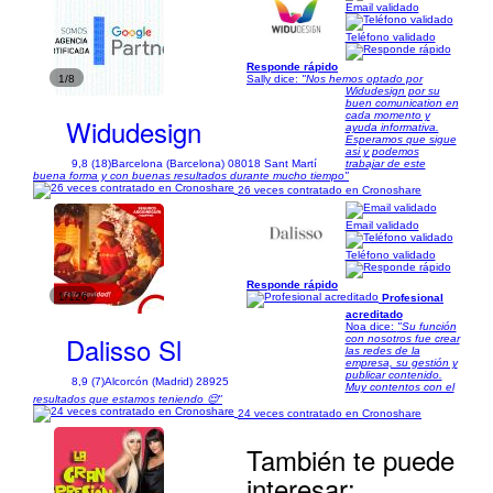
Email validado
Teléfono validado
Responde rápido
1/8
Sally dice:
"Nos hemos optado por
Widudesign por su
buen comunication en
cada momento y
Widudesign
ayuda informativa.
Esperamos que sigue
asi y podemos
9,8 (18)
Barcelona (Barcelona) 08018 Sant Martí
trabajar de este
buena forma y con buenas resultados durante mucho tiempo"
26 veces contratado en Cronoshare
Email validado
Teléfono validado
Responde rápido
1/126
Profesional
acreditado
Noa dice:
"Su función
Dalisso Sl
con nosotros fue crear
las redes de la
empresa, su gestión y
publicar contenido.
8,9 (7)
Alcorcón (Madrid) 28925
Muy contentos con el
resultados que estamos teniendo 😌"
24 veces contratado en Cronoshare
También te puede
interesar: