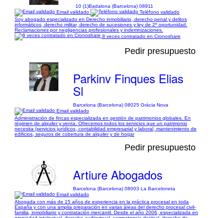
10 (1)
Badalona (Barcelona) 08911
Email validado
Teléfono validado
Soy abogado especializado en Derecho inmobiliario, derecho penal y delitos
informáticos, derecho militar, derecho de sucesiones y ley de 2º oportunidad.
Reclamaciones por negligencias profesionales y indemnizaciones.
8 veces contratado en Cronoshare
Pedir presupuesto
Parkinv Finques Elias
Sl
Barcelona (Barcelona) 08025 Gràcia Nova
Email validado
Administración de fincas especializada en gestión de patrimonios globales. En
régimen de alquiler y venta. Ofrecemos todos los servicios que un patrimonio
necesita (servicios jurídicos, contabilidad empresarial y laboral, mantenimiento de
edificios, seguros de cobertura de alquiler y de hogar
Pedir presupuesto
Artiure Abogados
Barcelona (Barcelona) 08003 La Barceloneta
Email validado
Abogada con más de 15 años de experiencia en la práctica procesal en toda
España y con una amplia preparación en varias áreas del derecho procesal civil-
familia, inmobiliario y contratación mercantil. Desde el año 2006, especializada en
propiedad intelectual, derecho audiovisual, competencia desleal, derecho de