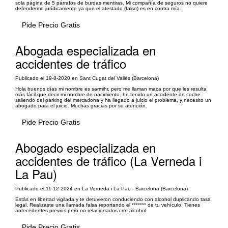
sola página de 5 párrafos de burdas mentiras. Mi compañía de seguros no quiere
defenderme jurídicamente ya que el atestado (falso) es en contra mía.
Pide Precio Gratis
Abogada especializada en
accidentes de tráfico
Publicado el 19-8-2020 en Sant Cugat del Vallès (Barcelona)
Hola buenos días mi nombre es sarmihr, pero me llaman maca por que les resulta
más fácil que decir mi nombre de nacimiento, he tenido un accidente de coche
saliendo del parking del mercadona y ha llegado a juicio el problema, y necesito un
abogado para el juicio. Muchas gracias por su atención.
Pide Precio Gratis
Abogado especializada en
accidentes de tráfico (La Verneda i
La Pau)
Publicado el 11-12-2024 en La Verneda i La Pau - Barcelona (Barcelona)
Estás en libertad vigilada y te detuvieron conduciendo con alcohol duplicando tasa
legal. Realizaste una llamada falsa reportando el ******* de tu vehículo. Tienes
antecedentes previos pero no relacionados con alcohol
Pide Precio Gratis