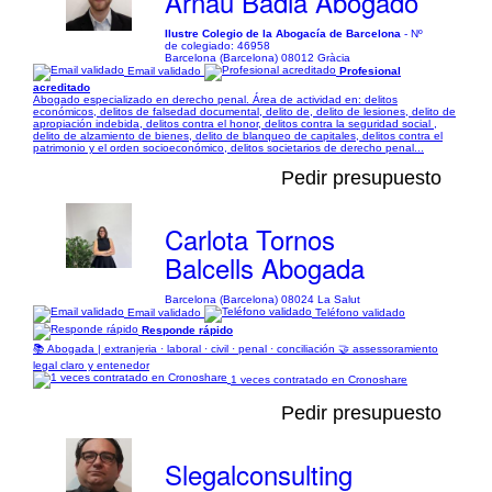
Arnau Badia Abogado
Ilustre Colegio de la Abogacía de Barcelona
- Nº
de colegiado: 46958
Barcelona (Barcelona) 08012 Gràcia
Email validado
Profesional
acreditado
Abogado especializado en derecho penal. Área de actividad en: delitos
económicos, delitos de falsedad documental, delito de, delito de lesiones, delito de
apropiación indebida, delitos contra el honor, delitos contra la seguridad social ,
delito de alzamiento de bienes, delito de blanqueo de capitales, delitos contra el
patrimonio y el orden socioeconómico, delitos societarios de derecho penal...
Pedir presupuesto
Carlota Tornos
Balcells Abogada
Barcelona (Barcelona) 08024 La Salut
Email validado
Teléfono validado
Responde rápido
📚 Abogada | extranjeria · laboral · civil · penal · conciliación 🤝 assessoramiento
legal claro y entenedor
1 veces contratado en Cronoshare
Pedir presupuesto
Slegalconsulting