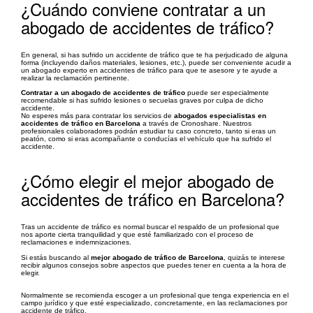
¿Cuándo conviene contratar a un
abogado de accidentes de tráfico?
En general, si has sufrido un accidente de tráfico que te ha perjudicado de alguna
forma (incluyendo daños materiales, lesiones, etc.), puede ser conveniente acudir a
un abogado experto en accidentes de tráfico para que te asesore y te ayude a
realizar la reclamación pertinente.
Contratar a un abogado de accidentes de tráfico
puede ser especialmente
recomendable si has sufrido lesiones o secuelas graves por culpa de dicho
accidente.
No esperes más para contratar los servicios de
abogados especialistas en
accidentes de tráfico en Barcelona
a través de Cronoshare. Nuestros
profesionales colaboradores podrán estudiar tu caso concreto, tanto si eras un
peatón, como si eras acompañante o conducías el vehículo que ha sufrido el
accidente.
¿Cómo elegir el mejor abogado de
accidentes de tráfico en Barcelona?
Tras un accidente de tráfico es normal buscar el respaldo de un profesional que
nos aporte cierta tranquilidad y que esté familiarizado con el proceso de
reclamaciones e indemnizaciones.
Si estás buscando al
mejor abogado de tráfico de Barcelona
, quizás te interese
recibir algunos consejos sobre aspectos que puedes tener en cuenta a la hora de
elegir.
Normalmente se recomienda escoger a un profesional que tenga experiencia en el
campo jurídico y que esté especializado, concretamente, en las reclamaciones por
accidente de tráfico.