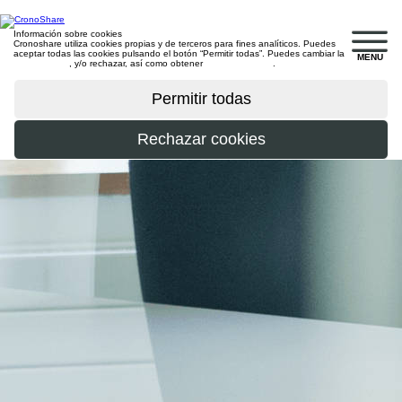
Información sobre cookies
Cronoshare utiliza cookies propias y de terceros para fines analíticos. Puedes
aceptar todas las cookies pulsando el botón “Permitir todas”. Puedes cambiar la
MENU
configuración
, y/o rechazar, así como obtener
más información
.