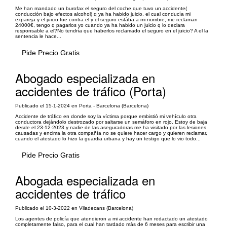
Me han mandado un burofax el seguro del coche que tuvo un accidente(
conducción bajo efectos alcohol) q ya ha habido juicio, el cual conducía mi
expareja y el juicio fue contra el y el seguro estába a mi nombre, me reclaman
24000€, tengo q pagarlos yo cuando ya ha habido un juicio q lo declara
responsable a el?No tendría que haberlos reclamado el seguro en el juicio? A el la
sentencia le hace...
Pide Precio Gratis
Abogado especializada en
accidentes de tráfico (Porta)
Publicado el 15-1-2024 en Porta - Barcelona (Barcelona)
Accidente de tráfico en donde soy la víctima porque embistió mi vehículo otra
conductora dejándolo destrozado por saltarse un semáforo en rojo. Estoy de baja
desde el 23-12-2023 y nadie de las aseguradoras me ha visitado por las lesiones
causadas y encima la otra compañía no se quiere hacer cargo y quieren reclamar,
cuando el atestado lo hizo la guardia urbana y hay un testigo que lo vio todo...
Pide Precio Gratis
Abogada especializada en
accidentes de tráfico
Publicado el 10-3-2022 en Viladecans (Barcelona)
Los agentes de policía que atendieron a mi accidente han redactado un atestado
completamente falso, para el cual han tardado más de 6 meses para escribir una