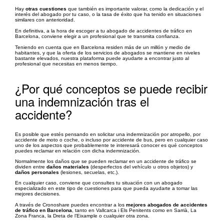
Hay
otras cuestiones
que también es importante valorar, como la dedicación y el
interés del abogado por tu caso, o la tasa de éxito que ha tenido en situaciones
similares con anterioridad.
En definitiva, a la hora de escoger a tu abogado de accidentes de tráfico en
Barcelona, conviene elegir a un profesional que te transmita confianza.
Teniendo en cuenta que en Barcelona residen más de un millón y medio de
habitantes, y que la oferta de los servicios de abogados se mantiene en niveles
bastante elevados, nuestra plataforma puede ayudarte a encontrar justo al
profesional que necesitas en menos tiempo.
¿Por qué conceptos se puede recibir
una indemnización tras el
accidente?
Es posible que estés pensando en solicitar una indemnización por atropello, por
accidente de moto o coche, o incluso por accidente de bus, pero en cualquier caso
uno de los aspectos que probablemente te interesará conocer es qué conceptos
puedes reclamar en relación con dicha indemnización.
Normalmente los daños que se pueden reclamar en un accidente de tráfico se
dividen entre
daños materiales
(desperfectos del vehículo u otros objetos) y
daños personales
(lesiones, secuelas, etc.).
En cualquier caso, conviene que consultes tu situación con un abogado
especializado en este tipo de cuestiones para que pueda ayudarte a tomar las
mejores decisiones.
A través de Cronoshare puedes encontrar a los
mejores abogados de accidentes
de tráfico en Barcelona
, tanto en Vallcarca i Els Penitents como en Sarrià, La
Zona Franca, la Dreta de l’Eixample o cualquier otra zona.