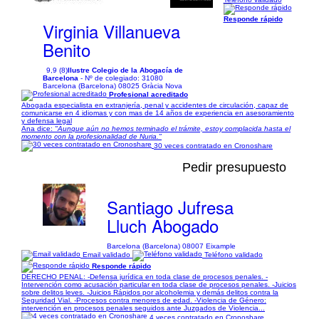
Responde rápido
Virginia Villanueva
Benito
9,9 (8)
Ilustre Colegio de la Abogacía de
Barcelona
- Nº de colegiado: 31080
Barcelona (Barcelona) 08025 Gràcia Nova
Profesional acreditado
Abogada especialista en extranjería, penal y accidentes de circulación, capaz de
comunicarse en 4 idiomas y con mas de 14 años de experiencia en asesoramiento
y defensa legal
Ana dice:
"Aunque aún no hemos terminado el trámite, estoy complacida hasta el
momento con la profesionalidad de Nuria."
30 veces contratado en Cronoshare
Pedir presupuesto
Santiago Jufresa
Lluch Abogado
Barcelona (Barcelona) 08007 Eixample
Email validado
Teléfono validado
Responde rápido
DERECHO PENAL: -Defensa jurídica en toda clase de procesos penales. -
Intervención como acusación particular en toda clase de procesos penales. -Juicios
sobre delitos leves. -Juicios Rápidos por alcoholemia y demás delitos contra la
Seguridad Vial. -Procesos contra menores de edad. -Violencia de Género:
intervención en procesos penales seguidos ante Juzgados de Violencia...
4 veces contratado en Cronoshare