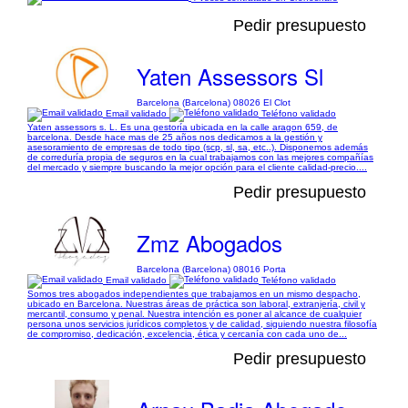
Pedir presupuesto
Yaten Assessors Sl
Barcelona (Barcelona) 08026 El Clot
Email validado
Teléfono validado
Yaten assessors s. L. Es una gestoría ubicada en la calle aragon 659, de
barcelona. Desde hace mas de 25 años nos dedicamos a la gestión y
asesoramiento de empresas de todo tipo (scp, sl, sa, etc..). Disponemos además
de correduría propia de seguros en la cual trabajamos con las mejores compañías
del mercado y siempre buscando la mejor opción para el cliente calidad-precio....
Pedir presupuesto
Zmz Abogados
Barcelona (Barcelona) 08016 Porta
Email validado
Teléfono validado
Somos tres abogados independientes que trabajamos en un mismo despacho,
ubicado en Barcelona. Nuestras áreas de práctica son laboral, extranjería, civil y
mercantil, consumo y penal. Nuestra intención es poner al alcance de cualquier
persona unos servicios jurídicos completos y de calidad, siguiendo nuestra filosofía
de compromiso, dedicación, excelencia, ética y cercanía con cada uno de...
Pedir presupuesto