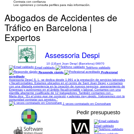
Contrata con confianza
Lee opiniones y consulta perfiles para más información.
Abogados de Accidentes de
Tráfico en Barcelona |
Expertos
Assessoria Despi
10 (1)
Sant Joan Despí (Barcelona) 08970
Email validado
Teléfono validado
Responde rápido
Profesional
acreditado
Assessoria Despí S. L. se dedica desde 1.991 a la prestación de servicios laborales
y fiscal/contables. Estamos ubicados en el centro de Sant Joan Despí y contamos
con una dilatada experiencia en la creación de nuevos negocios, asesoramiento de
Empresas y autónomos en el ámbito fiscal/contable y laboral. Contamos con una
plantilla altamente cualificada de 12 trabajadores. También contamos con...
Marta dice:
"Es el único que me contestó y además muy rápido. Valoraremos con la
comunidad contratar sus servicios."
1 veces contratado en Cronoshare
Pedir presupuesto
Email validado
1/8
Teléfono validado