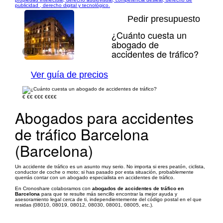
publicidad , derecho digital y tecnológico.
Pedir presupuesto
¿Cuánto cuesta un
abogado de
accidentes de tráfico?
1/1
Ver guía de precios
€
€€
€€€
€€€€
Abogados para accidentes
de tráfico Barcelona
(Barcelona)
Un accidente de tráfico es un asunto muy serio. No importa si eres peatón, ciclista,
conductor de coche o moto; si has pasado por esta situación, probablemente
querrás contar con un abogado especialista en accidentes de tráfico.
En Cronoshare colaboramos con
abogados de accidentes de tráfico en
Barcelona
para que te resulte más sencillo encontrar la mejor ayuda y
asesoramiento legal cerca de ti, independientemente del código postal en el que
residas (08010, 08019, 08012, 08030, 08001, 08005, etc.).