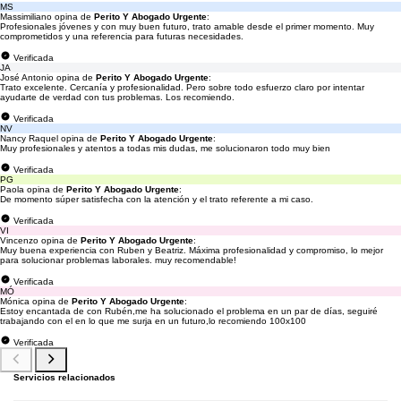
MS
Massimiliano opina de
Perito Y Abogado Urgente
:
Profesionales jóvenes y con muy buen futuro, trato amable desde el primer momento. Muy
comprometidos y una referencia para futuras necesidades.
Verificada
JA
José Antonio opina de
Perito Y Abogado Urgente
:
Trato excelente. Cercanía y profesionalidad. Pero sobre todo esfuerzo claro por intentar
ayudarte de verdad con tus problemas. Los recomiendo.
Verificada
NV
Nancy Raquel opina de
Perito Y Abogado Urgente
:
Muy profesionales y atentos a todas mis dudas, me solucionaron todo muy bien
Verificada
PG
Paola opina de
Perito Y Abogado Urgente
:
De momento súper satisfecha con la atención y el trato referente a mi caso.
Verificada
VI
Vincenzo opina de
Perito Y Abogado Urgente
:
Muy buena experiencia con Ruben y Beatriz. Máxima profesionalidad y compromiso, lo mejor
para solucionar problemas laborales. muy recomendable!
Verificada
MÓ
Mónica opina de
Perito Y Abogado Urgente
:
Estoy encantada de con Rubén,me ha solucionado el problema en un par de días, seguiré
trabajando con el en lo que me surja en un futuro,lo recomiendo 100x100
Verificada
Servicios relacionados