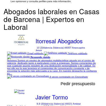
Lee opiniones y consulta perfiles para más información.
Abogados laborales en Casas
de Barcena | Expertos en
Laboral
Itorresal Abogados
10 (3)
Valencia (Valencia) 46007 Arrancapins
Jesus
Email validado
Teléfono validado
Responde rápido
Nosotros Somos un equipo de abogados multidisciplinar situado en el centro de
valencia, dedicado tanto a particulares como a empresas. Somos conscientes de
que cualquier asunto requiere de una dedicación personalizada y de calidad. Es
por ello por lo que tenemos el compromiso de comunicación constante y de
encontrar la solución más adecuada a tu caso. En nuestro despacho la confianza
es...
9 veces contratado en Cronoshare
Pedir presupuesto
Javier Tormo
9,9 (3)
Valencia (Valencia) 46021 Amistat