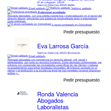
Nº de colegiado: 19529
Valencia (Valencia) 46026 Malilla
Email validado
Teléfono validado
Profesional acreditado
Abogado laboralista, con una amplia experiencia y especialización en el sector del
derecho laboral, ofreciendo una asistencia personalizada tanto a trabajadores
como empresas.
2 veces contratado en Cronoshare
Pedir presupuesto
Eva Larrosa García
Valencia (Valencia) 46020 Benimaclet
Email validado
Abogada laboralista con experiencia en derecho laboral, civil, penal y
administrativo, así como en recursos humanos. Como abogada comprometida, me
esfuerzo por comprender las necesidades específicas de mis clientes y trabajar
incansablemente para lograr resultados favorables. Mi enfoque centrado en el
cliente y mi dedicación a la excelencia legal me han permitido construir relaciones
sólidas y...
Pedir presupuesto
Ronda Valencia
Abogados
Laboralistas