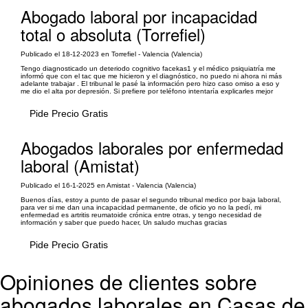
Abogado laboral por incapacidad
total o absoluta (Torrefiel)
Publicado el 18-12-2023 en Torrefiel - Valencia (Valencia)
Tengo diagnosticado un deteriodo cognitivo facekas1 y el médico psiquiatría me
informó que con el tac que me hicieron y el diagnóstico, no puedo ni ahora ni más
adelante trabajar . El tribunal le pasé la información pero hizo caso omiso a eso y
me dio el alta por depresión. Si prefiere por teléfono intentaría explicarles mejor
Pide Precio Gratis
Abogados laborales por enfermedad
laboral (Amistat)
Publicado el 16-1-2025 en Amistat - Valencia (Valencia)
Buenos días, estoy a punto de pasar el segundo tribunal medico por baja laboral,
para ver si me dan una incapacidad permanente, de oficio yo no la pedí, mi
enfermedad es artritis reumatoide crónica entre otras, y tengo necesidad de
información y saber que puedo hacer, Un saludo muchas gracias
Pide Precio Gratis
Opiniones de clientes sobre
abogados laborales en Casas de