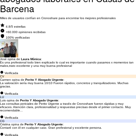
Barcena
Miles de usuarios confían en Cronoshare para encontrar los mejores profesionales
4.8/5 estrellas
+60.000 opiniones recibidas
100% verificadas
José opina de
Laura Mònica
:
Es una profesional todo bien explicado lo cual es importante cuando pasamos x momentos tan
malos,trato excelente y una muy buena profesional
Verificada
CV
Carmen opina de
Perito Y Abogado Urgente
:
La valoración sería muy buena 10/10 Fueron rápidos, concretos y tranquilizadores. Muchas
gracias.
Verificada
LU
Luis opina de
Perito Y Abogado Urgente
:
Las consultas periciales de Perito Urgente a través de Cronoshare fueron rápidas y muy
eficaces. Atención clara, profesionalidad y respuestas precisas desde el primer contacto. Muy
recomendable...
Verificada
CG
Cristina opina de
Perito Y Abogado Urgente
:
Contaré con él en cualquier caso. Gran profesional y excelente persona.
Verificada