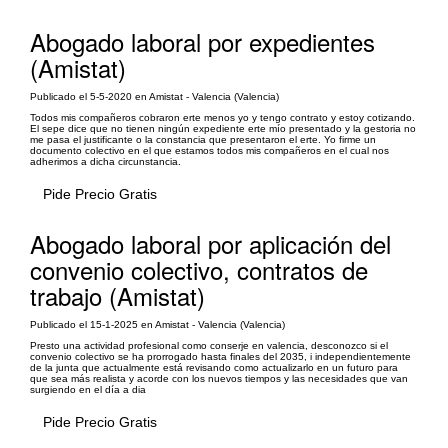
Abogado laboral por expedientes
(Amistat)
Publicado el 5-5-2020 en Amistat - Valencia (Valencia)
Todos mis compañeros cobraron erte menos yo y tengo contrato y estoy cotizando.
El sepe dice que no tienen ningún expediente erte mío presentado y la gestoria no
me pasa el justificante o la constancia que presentaron el erte. Yo firme un
documento colectivo en el que estamos todos mis compañeros en el cual nos
adherimos a dicha circunstancia.
Pide Precio Gratis
Abogado laboral por aplicación del
convenio colectivo, contratos de
trabajo (Amistat)
Publicado el 15-1-2025 en Amistat - Valencia (Valencia)
Presto una actividad profesional como conserje en valencia, desconozco si el
convenio colectivo se ha prorrogado hasta finales del 2035, i independientemente
de la junta que actualmente está revisando como actualizarlo en un futuro para
que sea más realista y acorde con los nuevos tiempos y las necesidades que van
surgiendo en el día a dia
Pide Precio Gratis