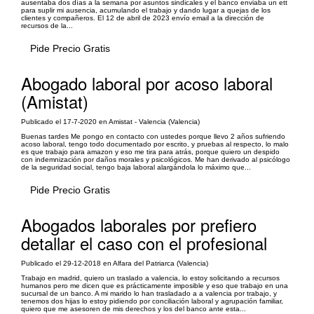
ausentaba dos días a la semana por asuntos sindicales y el banco enviaba un ett
para suplir mi ausencia, acumulando el trabajo y dando lugar a quejas de los
clientes y compañeros. El 12 de abril de 2023 envío email a la dirección de
recursos de la...
Pide Precio Gratis
Abogado laboral por acoso laboral
(Amistat)
Publicado el 17-7-2020 en Amistat - Valencia (Valencia)
Buenas tardes Me pongo en contacto con ustedes porque llevo 2 años sufriendo
acoso laboral, tengo todo documentado por escrito, y pruebas al respecto, lo malo
es que trabajo para amazon y eso me tira para atrás, porque quiero un despido
con indemnización por daños morales y psicológicos. Me han derivado al psicólogo
de la seguridad social, tengo baja laboral alargándola lo máximo que...
Pide Precio Gratis
Abogados laborales por prefiero
detallar el caso con el profesional
Publicado el 29-12-2018 en Alfara del Patriarca (Valencia)
Trabajo en madrid, quiero un traslado a valencia, lo estoy solicitando a recursos
humanos pero me dicen que es prácticamente imposible y eso que trabajo en una
sucursal de un banco. A mi marido lo han trasladado a a valencia por trabajo, y
tenemos dos hijas lo estoy pidiendo por conciliación laboral y agrupación familiar,
quiero que me asesoren de mis derechos y los del banco ante esta...