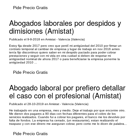
Pide Precio Gratis
Abogados laborales por despidos y
dimisiones (Amistat)
Publicado el 9-9-2018 en Amistat - Valencia (Valencia)
Estoy fija desde 2017 pero creo que perdí mi antigüedad del 2010 por firmar un
contrato temporal al cambiar de empresa y lugar de trabajo en nov 2016 antes
tenía fijo discontinuo quiero saber en mi despido pactado para poder cobrar
prestaciones y seguir con mi vida en otra cuidad si deben de respetar mi
antigüedad nominal de ahora 2017 o para beneficiarse la empresa ponerme la
antigüedad 2010 ...
Pide Precio Gratis
Abogado laboral por prefiero detallar
el caso con el profesional (Amistat)
Publicado el 28-10-2019 en Amistat - Valencia (Valencia)
He trabajado en una empresa, mes y medio. Deje el trabajo por que encontre otro.
Me dieron dos pagares a 90 dias con fechas diferentes para el cobro de los
servicios realizados. Cuando fui a cobrar los pagares, el banco me los devolvio por
falta de fondos. La empresa ha cerrado, (un restaurante), estan realizando el
traspaso y con ese dinero me aseguran cobrar, pero como me lo dicen de palabra...
Pide Precio Gratis