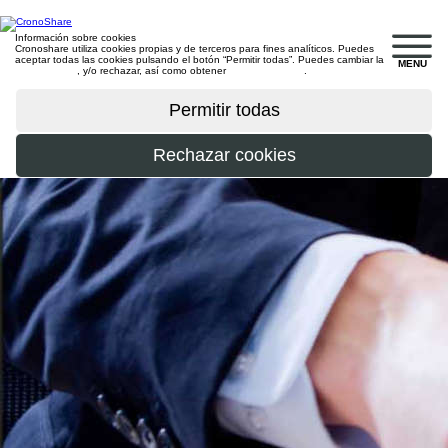
Información sobre cookies
Cronoshare utiliza cookies propias y de terceros para fines analíticos. Puedes
aceptar todas las cookies pulsando el botón “Permitir todas”. Puedes cambiar la
MENU
configuración
, y/o rechazar, así como obtener
más información
.