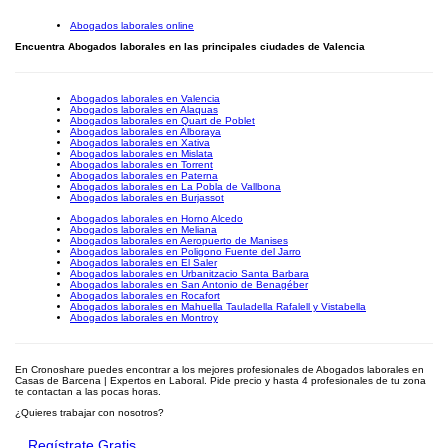
Abogados laborales online
Encuentra Abogados laborales en las principales ciudades de Valencia
Abogados laborales en Valencia
Abogados laborales en Alaquas
Abogados laborales en Quart de Poblet
Abogados laborales en Alboraya
Abogados laborales en Xativa
Abogados laborales en Mislata
Abogados laborales en Torrent
Abogados laborales en Paterna
Abogados laborales en La Pobla de Vallbona
Abogados laborales en Burjassot
Abogados laborales en Horno Alcedo
Abogados laborales en Meliana
Abogados laborales en Aeropuerto de Manises
Abogados laborales en Poligono Fuente del Jarro
Abogados laborales en El Saler
Abogados laborales en Urbanitzacio Santa Barbara
Abogados laborales en San Antonio de Benagéber
Abogados laborales en Rocafort
Abogados laborales en Mahuella Tauladella Rafalell y Vistabella
Abogados laborales en Montroy
En Cronoshare puedes encontrar a los mejores profesionales de Abogados laborales en
Casas de Barcena | Expertos en Laboral. Pide precio y hasta 4 profesionales de tu zona
te contactan a las pocas horas.
¿Quieres trabajar con nosotros?
Regístrate Gratis