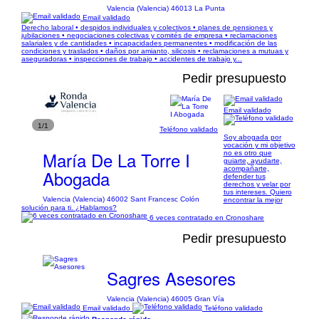
Valencia (Valencia) 46013 La Punta
Email validado
Derecho laboral • despidos individuales y colectivos • planes de pensiones y
jubilaciones • negociaciones colectivas y comités de empresa • reclamaciones
salariales y de cantidades • incapacidades permanentes • modificación de las
condiciones y traslados • daños por amianto, silicosis • reclamaciones a mutuas y
aseguradoras • inspecciones de trabajo • accidentes de trabajo y...
Pedir presupuesto
Email validado
1/1
Teléfono validado
Soy abogada por
vocación y mi objetivo
María De La Torre I
no es otro que
guiarte, ayudarte,
acompañarte,
Abogada
defender tus
derechos y velar por
tus intereses. Quiero
Valencia (Valencia) 46002 Sant Francesc Colón
encontrar la mejor
solución para ti. ¿Hablamos?
6 veces contratado en Cronoshare
Pedir presupuesto
Sagres Asesores
Valencia (Valencia) 46005 Gran Vía
Email validado
Teléfono validado