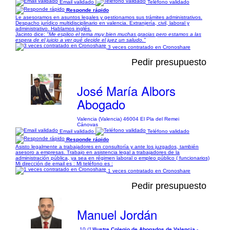
Email validado
Teléfono validado
Responde rápido
Le asesoramos en asuntos legales y gestionamos sus trámites administrativos.
Despacho jurídico multidisciplinario en valencia. Extranjería, civil, laboral y
administrativo. Hablamos inglés.
Jacinto dice:
"Me esplico el tema muy bien muchas gracias pero estamos a las
espera de el juicio a ver qué decide el juez un saludo."
3 veces contratado en Cronoshare
Pedir presupuesto
José María Albors
Abogado
Valencia (Valencia) 46004 El Pla del Remei
Cánovas
Email validado
Teléfono validado
Responde rápido
Asisto legalmente a trabajadores en consultoría y ante los juzgados, también
asesoro a empresas. Trabajo en asistencia legal a trabajadores de la
administración pública, ya sea en régimen laboral o empleo público ( funcionarios)
Mi dirección de email es : Mi teléfono es :
1 veces contratado en Cronoshare
Pedir presupuesto
Manuel Jordán
10 (1)
Ilustre Colegio de Abogados de Valencia
-