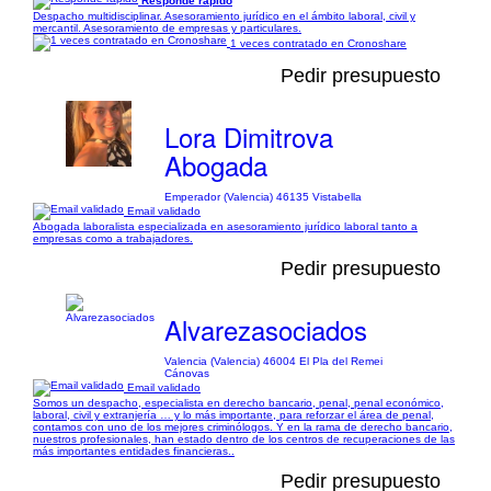
Responde rápido
Despacho multidisciplinar. Asesoramiento jurídico en el ámbito laboral, civil y
mercantil. Asesoramiento de empresas y particulares.
1 veces contratado en Cronoshare
Pedir presupuesto
Lora Dimitrova
Abogada
Emperador (Valencia) 46135 Vistabella
Email validado
Abogada laboralista especializada en asesoramiento jurídico laboral tanto a
empresas como a trabajadores.
Pedir presupuesto
Alvarezasociados
Valencia (Valencia) 46004 El Pla del Remei
Cánovas
Email validado
Somos un despacho, especialista en derecho bancario, penal, penal económico,
laboral, civil y extranjería … y lo más importante, para reforzar el área de penal,
contamos con uno de los mejores criminólogos. Y en la rama de derecho bancario,
nuestros profesionales, han estado dentro de los centros de recuperaciones de las
más importantes entidades financieras..
Pedir presupuesto