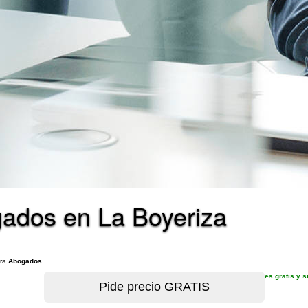
gados en La Boyeriza
ara
Abogados
.
es gratis y 