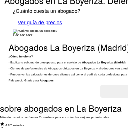
Abogados en La Boyeriza. Defen
¿Cuánto cuesta un abogado?
Ver guía de precios
€
€€
€€€
€€€€
Abogados La Boyeriza (Madrid
¿Cómo funciona?
- Explica tu solicitud de presupuesto para el servicio de
Abogados La Boyeriza (Madrid)
.
- Cientos de profesionales de Abogados ubicados en La Boyeriza y alrededores van a recib
- Puedes ver las valoraciones de otros clientes así como el perfil de cada profesional par
Pide precio Gratis para
Abogados
.
sobre abogados en La Boyeriza
Miles de usuarios confían en Cronoshare para encontrar los mejores profesionales
4.8/5 estrellas