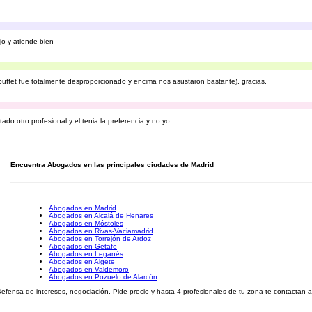
o y atiende bien
ffet fue totalmente desproporcionado y encima nos asustaron bastante), gracias.
do otro profesional y el tenia la preferencia y no yo
Encuentra Abogados en las principales ciudades de Madrid
Abogados en Madrid
Abogados en Alcalá de Henares
Abogados en Móstoles
Abogados en Rivas-Vaciamadrid
Abogados en Torrejón de Ardoz
Abogados en Getafe
Abogados en Leganés
Abogados en Algete
Abogados en Valdemoro
Abogados en Pozuelo de Alarcón
ensa de intereses, negociación. Pide precio y hasta 4 profesionales de tu zona te contactan a