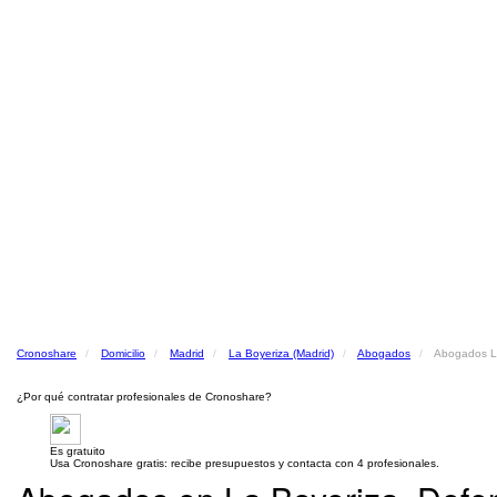
Cronoshare
Domicilio
Madrid
La Boyeriza (Madrid)
Abogados
Abogados La
¿Por qué contratar profesionales de Cronoshare?
Es gratuito
Usa Cronoshare gratis: recibe presupuestos y contacta con 4 profesionales.