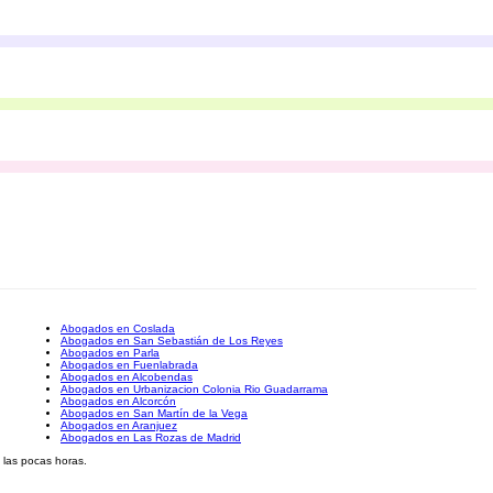
Abogados en Coslada
Abogados en San Sebastián de Los Reyes
Abogados en Parla
Abogados en Fuenlabrada
Abogados en Alcobendas
Abogados en Urbanizacion Colonia Rio Guadarrama
Abogados en Alcorcón
Abogados en San Martín de la Vega
Abogados en Aranjuez
Abogados en Las Rozas de Madrid
 las pocas horas.