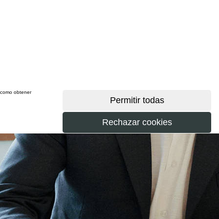
sí como obtener
más