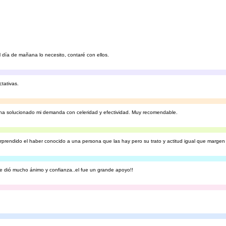
l día de mañana lo necesito, contaré con ellos.
ctativas.
y ha solucionado mi demanda con celeridad y efectividad. Muy recomendable.
rprendido el haber conocido a una persona que las hay pero su trato y actitud igual que margen 
 dió mucho ánimo y confianza..el fue un grande apoyo!!