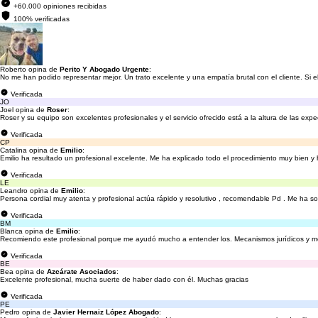
+60.000 opiniones recibidas
100% verificadas
Roberto opina de
Perito Y Abogado Urgente
:
No me han podido representar mejor. Un trato excelente y una empatía brutal con el cliente. Si e
Verificada
JO
Joel opina de
Roser
:
Roser y su equipo son excelentes profesionales y el servicio ofrecido está a la altura de las expe
Verificada
CP
Catalina opina de
Emilio
:
Emilio ha resultado un profesional excelente. Me ha explicado todo el procedimiento muy bien 
Verificada
LE
Leandro opina de
Emilio
:
Persona cordial muy atenta y profesional actúa rápido y resolutivo , recomendable Pd . Me ha so
Verificada
BM
Blanca opina de
Emilio
:
Recomiendo este profesional porque me ayudó mucho a entender los. Mecanismos jurídicos y me
Verificada
BE
Bea opina de
Azcárate Asociados
:
Excelente profesional, mucha suerte de haber dado con él. Muchas gracias
Verificada
PE
Pedro opina de
Javier Hernaiz López Abogado
: