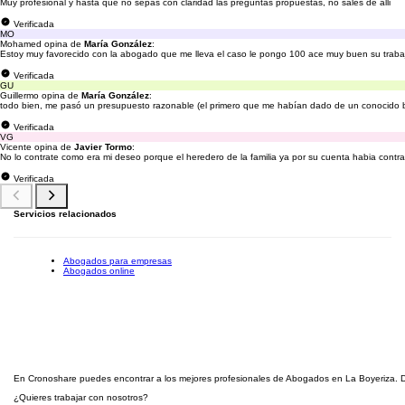
Muy profesional y hasta que no sepas con claridad las preguntas propuestas, no sales de alli
Verificada
MO
Mohamed opina de
María González
:
Estoy muy favorecido con la abogado que me lleva el caso le pongo 100 ace muy buen su trabaj
Verificada
GU
Guillermo opina de
María González
:
todo bien, me pasó un presupuesto razonable (el primero que me habían dado de un conocido bu
Verificada
VG
Vicente opina de
Javier Tormo
:
No lo contrate como era mi deseo porque el heredero de la familia ya por su cuenta habia contrata
Verificada
Servicios relacionados
Abogados para empresas
Abogados online
En Cronoshare puedes encontrar a los mejores profesionales de Abogados en La Boyeriza. Def
¿Quieres trabajar con nosotros?