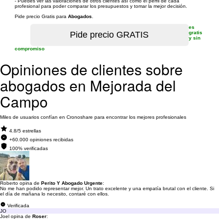
- Puedes ver las valoraciones de otros clientes así como el perfil de cada
profesional para poder comparar los presupuestos y tomar la mejor decisión.
Pide precio Gratis para
Abogados
.
es
gratis
y sin
compromiso
Opiniones de clientes sobre
abogados en Mejorada del
Campo
Miles de usuarios confían en Cronoshare para encontrar los mejores profesionales
4.8/5 estrellas
+60.000 opiniones recibidas
100% verificadas
Roberto opina de
Perito Y Abogado Urgente
:
No me han podido representar mejor. Un trato excelente y una empatía brutal con el cliente. Si
el día de mañana lo necesito, contaré con ellos.
Verificada
JO
Joel opina de
Roser
: