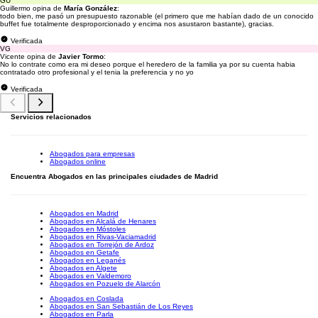
GU
Guillermo opina de
María González
:
todo bien, me pasó un presupuesto razonable (el primero que me habían dado de un conocido
buffet fue totalmente desproporcionado y encima nos asustaron bastante), gracias.
Verificada
VG
Vicente opina de
Javier Tormo
:
No lo contrate como era mi deseo porque el heredero de la familia ya por su cuenta habia
contratado otro profesional y el tenia la preferencia y no yo
Verificada
Servicios relacionados
Abogados para empresas
Abogados online
Encuentra Abogados en las principales ciudades de Madrid
Abogados en Madrid
Abogados en Alcalá de Henares
Abogados en Móstoles
Abogados en Rivas-Vaciamadrid
Abogados en Torrejón de Ardoz
Abogados en Getafe
Abogados en Leganés
Abogados en Algete
Abogados en Valdemoro
Abogados en Pozuelo de Alarcón
Abogados en Coslada
Abogados en San Sebastián de Los Reyes
Abogados en Parla