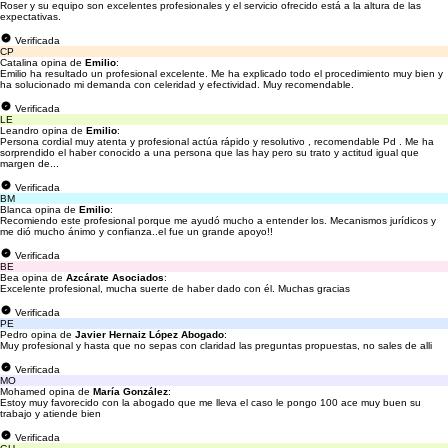
Roser y su equipo son excelentes profesionales y el servicio ofrecido está a la altura de las
expectativas.
Verificada
CP
Catalina opina de
Emilio
:
Emilio ha resultado un profesional excelente. Me ha explicado todo el procedimiento muy bien y
ha solucionado mi demanda con celeridad y efectividad. Muy recomendable.
Verificada
LE
Leandro opina de
Emilio
:
Persona cordial muy atenta y profesional actúa rápido y resolutivo , recomendable Pd . Me ha
sorprendido el haber conocido a una persona que las hay pero su trato y actitud igual que
margen de...
Verificada
BM
Blanca opina de
Emilio
:
Recomiendo este profesional porque me ayudó mucho a entender los. Mecanismos jurídicos y
me dió mucho ánimo y confianza..el fue un grande apoyo!!
Verificada
BE
Bea opina de
Azcárate Asociados
:
Excelente profesional, mucha suerte de haber dado con él. Muchas gracias
Verificada
PE
Pedro opina de
Javier Hernaiz López Abogado
:
Muy profesional y hasta que no sepas con claridad las preguntas propuestas, no sales de alli
Verificada
MO
Mohamed opina de
María González
:
Estoy muy favorecido con la abogado que me lleva el caso le pongo 100 ace muy buen su
trabajo y atiende bien
Verificada