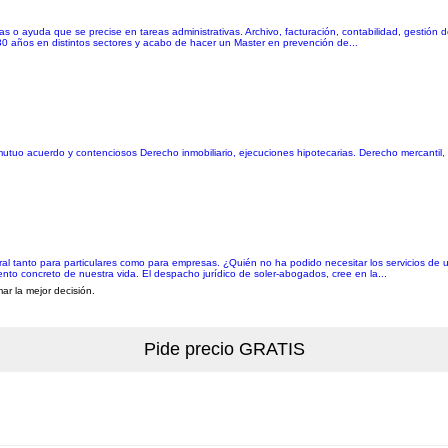
s o ayuda que se precise en tareas administrativas. Archivo, facturación, contabilidad, gestión d
 30 años en distintos sectores y acabo de hacer un Master en prevención de...
 mutuo acuerdo y contenciosos Derecho inmobiliario, ejecuciones hipotecarias. Derecho mercantil, 
egral tanto para particulares como para empresas. ¿Quién no ha podido necesitar los servicios d
to concreto de nuestra vida. El despacho jurídico de soler-abogados, cree en la...
ar la mejor decisión.