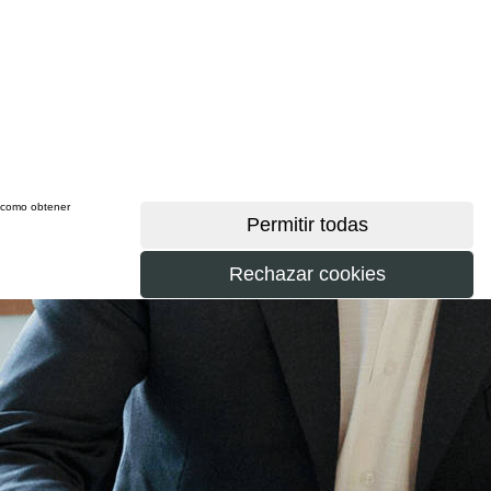
sí como obtener
más