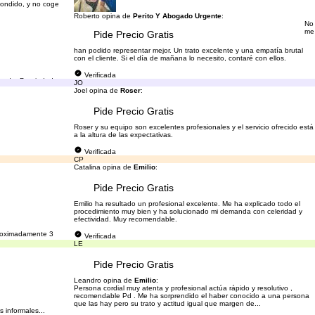
pondido, y no coge
Roberto opina de
Perito Y Abogado Urgente
:
No
me
Pide Precio Gratis
han podido representar mejor. Un trato excelente y una empatía brutal
con el cliente. Si el día de mañana lo necesito, contaré con ellos.
Verificada
 nada. Propiedades
JO
Joel opina de
Roser
:
Pide Precio Gratis
Roser y su equipo son excelentes profesionales y el servicio ofrecido está
a la altura de las expectativas.
Verificada
 llaves que ya me
CP
Catalina opina de
Emilio
:
Pide Precio Gratis
Emilio ha resultado un profesional excelente. Me ha explicado todo el
procedimiento muy bien y ha solucionado mi demanda con celeridad y
efectividad. Muy recomendable.
proximadamente 3
Verificada
LE
Pide Precio Gratis
Leandro opina de
Emilio
:
Persona cordial muy atenta y profesional actúa rápido y resolutivo ,
recomendable Pd . Me ha sorprendido el haber conocido a una persona
que las hay pero su trato y actitud igual que margen de...
 informales...