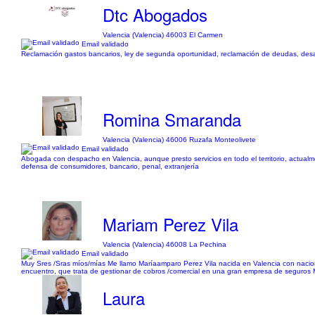
Dtc Abogados
Valencia (Valencia) 46003 El Carmen
Email validado
Reclamación gastos bancarios, ley de segunda oportunidad, reclamación de deudas, desah
Romina Smaranda
Valencia (Valencia) 46006 Ruzafa Monteolivete
Email validado
Abogada con despacho en Valencia, aunque presto servicios en todo el territorio, actual
defensa de consumidores, bancario, penal, extranjería
Mariam Perez Vila
Valencia (Valencia) 46008 La Pechina
Email validado
Muy Sres /Sras míos/mías Me llamo Maríaamparo Perez Vila nacida en Valencia con nacion
encuentro, que trata de gestionar de cobros /comercial en una gran empresa de seguros Mi 
Laura