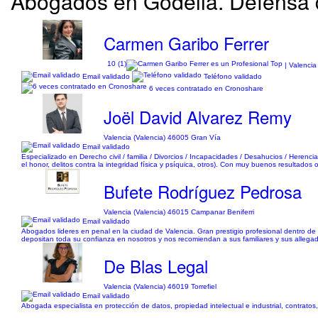
Abogados en Godella. Defensa d
Carmen Garibo Ferrer
10 (1)
| Valencia
Email validado
Teléfono validado
6 veces contratado en Cronoshare
Joël David Alvarez Remy
Valencia (Valencia) 46005 Gran Vía
Email validado
Especializado en Derecho civil / familia / Divorcios / Incapacidades / Desahucios / Herenci
el honor, delitos contra la integridad física y psíquica, otros). Con muy buenos resultados
Bufete Rodríguez Pedrosa
Valencia (Valencia) 46015 Campanar Beniferri
Email validado
Abogados lideres en penal en la ciudad de Valencia. Gran prestigio profesional dentro de
depositan toda su confianza en nosotros y nos recomiendan a sus familiares y sus allega
De Blas Legal
Valencia (Valencia) 46019 Torrefiel
Email validado
Abogada especialista en protección de datos, propiedad intelectual e industrial, contratos