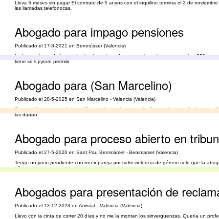
Lleva 5 meses sin pagar El contrato de 5 anyos con el inquilino termina el 2 de noviembr
las llamadas telefonocas.
Abogado para impago pensiones
Publicado el 17-3-2021 en Benetússer (Valencia)
Le han embargado la pension la abogada cada vez que le embargan me cobra 250 euros e
tiene se li pyede permitir
Abogado para (San Marcelino)
Publicado el 28-5-2025 en San Marcelino - Valencia (Valencia)
Se trata de una agencia inmobiliaria, a la que fue para alquilar un piso pagué el mes de fi
las darían
Abogado para proceso abierto en tribu
Publicado el 27-5-2020 en Sant Pau Benimámet - Benimamet (Valencia)
Tengo un juicio pendiente con mi ex pareja por sufrir violencia de género solo que la a
años
Abogados para presentación de reclama
Publicado el 13-12-2023 en Amistat - Valencia (Valencia)
Llevo con la cinta de correr 20 días y no me la montan los sinvergüenzas. Quería un profes