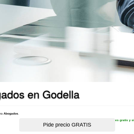
gados en Godella
ara
Abogados
.
es gratis y 