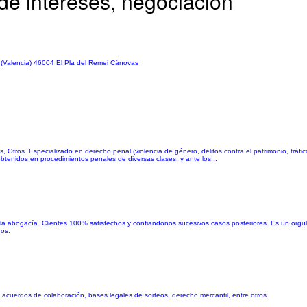
e intereses, negociación
 (Valencia) 46004 El Pla del Remei Cánovas
as, Otros. Especializado en derecho penal (violencia de género, delitos contra el patrimonio, tráfi
 obtenidos en procedimientos penales de diversas clases, y ante los...
 la abogacía. Clientes 100% satisfechos y confiandonos sucesivos casos posteriores. Es un orgul
dos.
, acuerdos de colaboración, bases legales de sorteos, derecho mercantil, entre otros.