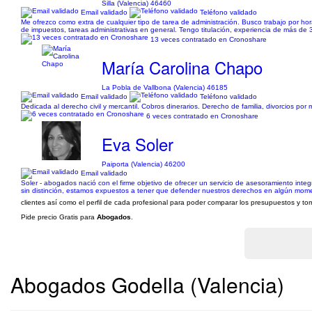
Silla (Valencia) 46460
Email validado
Teléfono validado
Me ofrezco como extra de cualquier tipo de tarea de administración. Busco trabajo por hora
de impuestos, tareas administrativas en general. Tengo titulación, experiencia de más de
13 veces contratado en Cronoshare
María Carolina Chapo
La Pobla de Vallbona (Valencia) 46185
Email validado
Teléfono validado
Dedicada al derecho civil y mercantil. Cobros dinerarios. Derecho de familia, divorcios por
6 veces contratado en Cronoshare
Eva Soler
Paiporta (Valencia) 46200
Email validado
Soler - abogados nació con el firme objetivo de ofrecer un servicio de asesoramiento int
sin distinción, estamos expuestos a tener que defender nuestros derechos en algún momen
clientes así como el perfil de cada profesional para poder comparar los presupuestos y tom
Pide precio Gratis para
Abogados
.
Abogados Godella (Valencia)