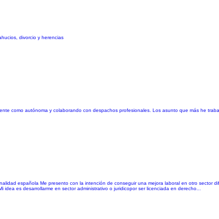
ucios, divorcio y herencias
mente como autónoma y colaborando con despachos profesionales. Los asunto que más he trabajado
alidad española Me presento con la intención de conseguir una mejora laboral en otro sector d
idea es desarrollarme en sector administrativo o juridicopor ser licenciada en derecho...