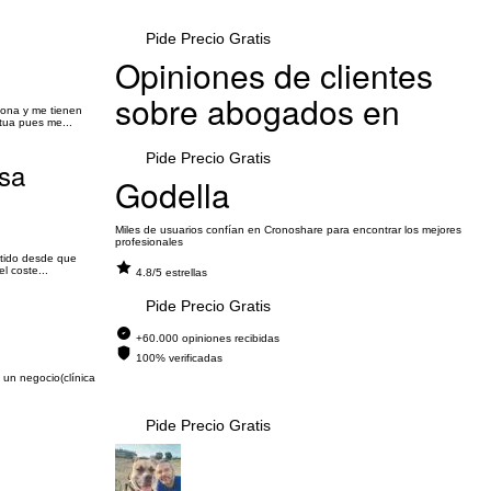
Pide Precio Gratis
Opiniones de clientes
sobre abogados en
cona y me tienen
tua pues me...
Pide Precio Gratis
osa
Godella
Miles de usuarios confían en Cronoshare para encontrar los mejores
profesionales
etido desde que
l coste...
4.8/5 estrellas
Pide Precio Gratis
+60.000 opiniones recibidas
100% verificadas
 un negocio(clínica
Pide Precio Gratis