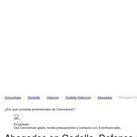
Cronoshare
Domicilio
Valencia
Godella (Valencia)
Abogados
Abogados God
¿Por qué contratar profesionales de Cronoshare?
Es gratuito
Usa Cronoshare gratis: recibe presupuestos y contacta con 4 profesionales.