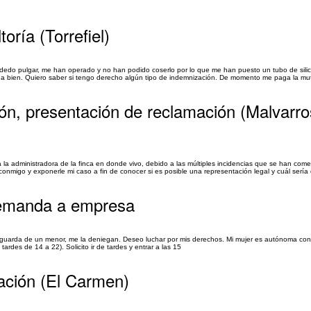
oría (Torrefiel)
 dedo pulgar, me han operado y no han podido coserlo por lo que me han puesto un tubo de sili
da bien. Quiero saber si tengo derecho algún tipo de indemnización. De momento me paga la mu
ón, presentación de reclamación (Malvarr
a administradora de la finca en donde vivo, debido a las múltiples incidencias que se han com
nmigo y exponerle mi caso a fin de conocer si es posible una representación legal y cuál sería e
demanda a empresa
r guarda de un menor, me la deniegan. Deseo luchar por mis derechos. Mi mujer es autónoma con
ardes de 14 a 22). Solicito ir de tardes y entrar a las 15
ación (El Carmen)