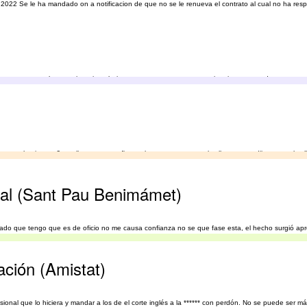
e 2022 Se le ha mandado on a notificacion de que no se le renueva el contrato al cual no ha res
esto es un robo y encima sin trabajo tengo una menor que no quiere ir con su padre no paga
anza ochocientos €, me llamaron para firmar el contrato y recoger las llaves y me dijeron que las
nal (Sant Pau Benimámet)
bogado que tengo que es de oficio no me causa confianza no se que fase esta, el hecho surgió a
ción (Amistat)
ional que lo hiciera y mandar a los de el corte inglés a la ****** con perdón. No se puede ser más