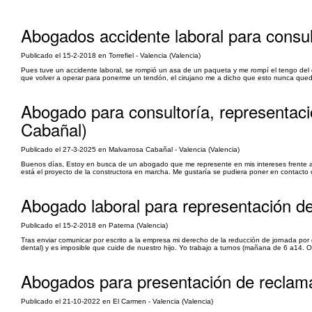
Abogados accidente laboral para consult
Publicado el 15-2-2018 en Torrefiel - Valencia (Valencia)
Pues tuve un accidente laboral, se rompió un asa de un paqueta y me rompí el tengo del
que volver a operar para ponerme un tendón, el cirujano me a dicho que esto nunca que
Abogado para consultoría, representaci
Cabañal)
Publicado el 27-3-2025 en Malvarrosa Cabañal - Valencia (Valencia)
Buenos días, Estoy en busca de un abogado que me represente en mis intereses frente a l
está el proyecto de la constructora en marcha. Me gustaría se pudiera poner en contacto co
Abogado laboral para representación 
Publicado el 15-2-2018 en Paterna (Valencia)
Tras enviar comunicar por escrito a la empresa mi derecho de la reducción de jornada po
dental) y es imposible que cuide de nuestro hijo. Yo trabajo a turnos (mañana de 6 a14. O t
Abogados para presentación de reclam
Publicado el 21-10-2022 en El Carmen - Valencia (Valencia)