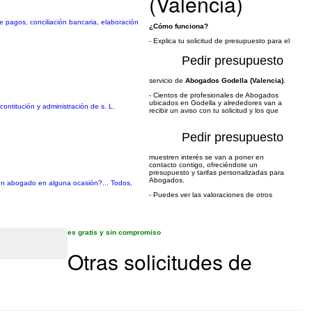
(Valencia)
e pagos, conciliación bancaria, elaboración
¿Cómo funciona?
- Explica tu solicitud de presupuesto para el
Pedir presupuesto
servicio de
Abogados Godella (Valencia)
.
- Cientos de profesionales de Abogados
ubicados en Godella y alrededores van a
contitución y administración de s. L.
recibir un aviso con tu solicitud y los que
Pedir presupuesto
muestren interés se van a poner en
contacto contigo, ofreciéndote un
presupuesto y tarifas personalizadas para
Abogados.
e un abogado en alguna ocasión?... Todos,
- Puedes ver las valoraciones de otros
es gratis y sin compromiso
Otras solicitudes de