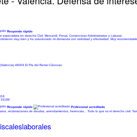
e - Valencia. Defensa de interes
Responde rápido
r especialista en derecho Civil, Mercantil, Penal, Contencioso-Administrativo y Laboral.
ocedimiento muy bien y ha solucionado mi demanda con celeridad y efectividad. Muy recomendable
 (Valencia) 46004 El Pla del Remei Cánovas
9316
: 33196
Responde rápido
Profesional acreditado
tos, reclamaciones de deudas, arrendamientos, herencias... Todo lo que es el derecho civil. Tam
iscaleslaborales