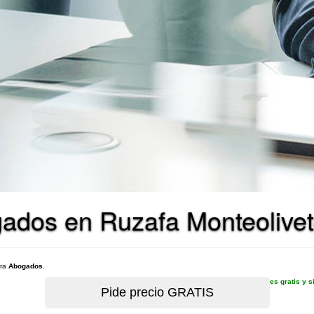
ados en Ruzafa Monteolivet
ara
Abogados
.
es gratis y 