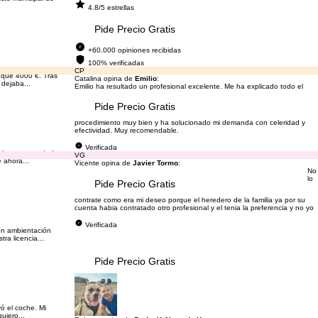
4.8/5 estrellas
Pide Precio Gratis
+60.000 opiniones recibidas
100% verificadas
CP
 que 4000 €. Tras
Catalina opina de
Emilio
:
dejaba...
Emilio ha resultado un profesional excelente. Me ha explicado todo el
Pide Precio Gratis
procedimiento muy bien y ha solucionado mi demanda con celeridad y
efectividad. Muy recomendable.
Verificada
 me ha recomendado
VG
 ahora...
Vicente opina de
Javier Tormo
:
No
lo
Pide Precio Gratis
contrate como era mi deseo porque el heredero de la familia ya por su
cuenta habia contratado otro profesional y el tenia la preferencia y no yo
Verificada
on ambientación
ra licencia...
Pide Precio Gratis
ó el coche. Mi
uiero...