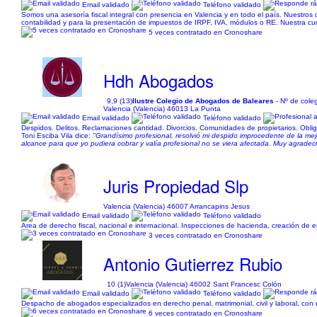
Email validado
Teléfono validado
Somos una asesoría fiscal integral con presencia en Valencia y en todo el país. Nuestros
contabilidad y para la presentación de impuestos de IRPF, IVA, módulos o RE. Nuestra cuo
5 veces contratado en Cronoshare
Hdh Abogados
9,9 (13)
Ilustre Colegio de Abogados de Baleares
- Nº de cole
Valencia (Valencia) 46013 La Punta
Email validado
Teléfono validado
Despidos. Delitos. Reclamaciones cantidad. Divorcios. Comunidades de propietarios. Oblig
Toni Esciba Vila dice:
"Grandísimo profesional, resolvió mi despido improcedente de la me
alcance para que yo pudiera cobrar y valía profesional no se viera afectada. Muy agradecid
Juris Propiedad Slp
Valencia (Valencia) 46007 Arrancapins Jesus
Email validado
Teléfono validado
Area de derecho fiscal, nacional e internacional. Inspecciones de hacienda, creación de 
3 veces contratado en Cronoshare
Antonio Gutierrez Rubio
10 (1)
Valencia (Valencia) 46002 Sant Francesc Colón
Email validado
Teléfono validado
Despacho de abogados especializados en derecho penal, matrimonial, civil y laboral, con 
6 veces contratado en Cronoshare