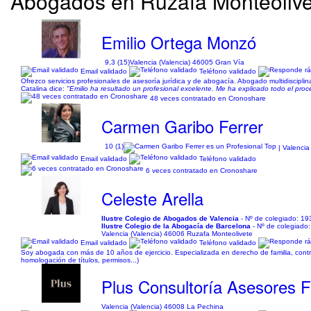
Abogados en Ruzafa Monteolivet
Emilio Ortega Monzó
9,3 (15)
Valencia (Valencia) 46005 Gran Vía
Email validado
Teléfono validado
Ofrezco servicios profesionales de asesoría jurídica y de abogacía. Abogado multidisciplina
Catalina dice:
"Emilio ha resultado un profesional excelente. Me ha explicado todo el pr
48 veces contratado en Cronoshare
Carmen Garibo Ferrer
10 (1)
| Valencia
Email validado
Teléfono validado
6 veces contratado en Cronoshare
Celeste Arella
Ilustre Colegio de Abogados de Valencia
- Nº de colegiado: 1
Ilustre Colegio de la Abogacía de Barcelona
- Nº de colegiado
Valencia (Valencia) 46006 Ruzafa Monteolivete
Email validado
Teléfono validado
Soy abogada con más de 10 años de ejercicio. Especializada en derecho de familia, contra
homologación de títulos, permisos...)
Plus Consultoría Asesores F
Valencia (Valencia) 46008 La Pechina