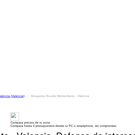
lencia (Valencia)
Abogados Ruzafa Monteolivete - Valencia
Compara precios de tu zona
Compara hasta 4 presupuestos desde tu PC o smartphone, sin compromiso.