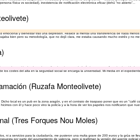
persona física vs sociedad), inexistencia de notificación electrónica eficaz (dehú “no abierto”...
eolivete)
ad emocional y bienestar tras una depresión. Realicé al mental una transferencia de nada menos
bajaba bien pero su metodología, que no dejó clara, me estaba causando mucho estrés y no me 
a)
 buscando un sitio donde poder realizar la asignatura de “prácticas externas”, y mi universidad
os costes del alta en la seguridad social se encarga la universidad. Mi media en el expediente
lamación (Ruzafa Monteolivete)
 Dicho local es un pub en la zona aragón, y en el contrato de traspaso poner que es un "café c
cimos con él y hace poco vino la policía y a la hora de ver los papeles nos notificaron que nuest
unal (Tres Forques Nou Moles)
s, ni a servicios para la ciudadanía, me pusieron una multa grave de 200 euros y la grúa se llev
espuesta por parte del ayuntamiento de valencia, pero si reafirman la versión del agente policial q