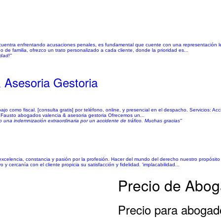
encuentra enfrentando acusaciones penales, es fundamental que cuente con una representación le
de familia, ofrezco un trato personalizado a cada cliente, donde la prioridad es...
idad!"
 Asesoria Gestoria
o como fiscal. [consulta gratis] por teléfono, online, y presencial en el despacho. Servicios: Ac
pd Fausto abogados valencia & asesoria gestoria Ofrecemos un...
o una indemnización extraordinaria por un accidente de tráfico. Muchas gracias"
excelencia, constancia y pasión por la profesión. Hacer del mundo del derecho nuestro propósito 
 cercanía con el cliente propicia su satisfacción y fidelidad. 'implacabilidad...
Precio de Abog
Precio para abogado