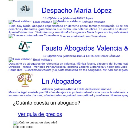
Despacho María López
10 (2)
Valencia (Valencia) 46022 Ayora
Email validado
Teléfono validado
¡Hola! Soy María, abogada especializada en derecho penal, familia y extranjería. Si se 
derechos y libertades, garantizando que reciba una defensa eficaz. En asuntos de derecho 
Apostol Victor dice:
"Todo fue muy sencillo Muchas gracias Maria Lopez por tu profesional
3 veces contratado en Cronoshare
Fausto Abogados Valencia &
10 (3)
Valencia (Valencia) 46004 El Pla del Remei Cánovas
Email validado
Despacho de abogados de referencia en valencia. Mónica fausto, directora del bufete trabaj
Divorcios - familia - menores Penal Asesoria -gestoria Laboral Extranjeria y herencias Lo
Pablo dice:
"Excepcional el trato y la profesionalidad de los abogados. Me han conseguid
Ln Abogados
Valencia (Valencia) 46004 El Pla del Remei Cánovas
Maestría legal avalada por 30 años de ejercicio profesional enfocado desde la sabiduría, 
superarnos cada día más, ofreciéndoles seguridad, tranquilidad y confianza. Nuestro apoyo y
¿Cuánto cuesta un abogado?
Ver guía de precios
€
€€
€€€
€€€€