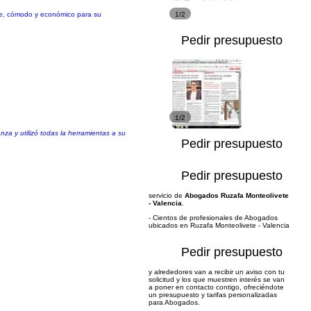
nte, cómodo y económico para su
1/2
Pedir presupuesto
1/2
za y utilizó todas la herramientas a su
Pedir presupuesto
Pedir presupuesto
servicio de
Abogados Ruzafa Monteolivete
- Valencia
.
- Cientos de profesionales de Abogados
ubicados en Ruzafa Monteolivete - Valencia
Pedir presupuesto
y alrededores van a recibir un aviso con tu
solicitud y los que muestren interés se van
a poner en contacto contigo, ofreciéndote
un presupuesto y tarifas personalizadas
para Abogados.