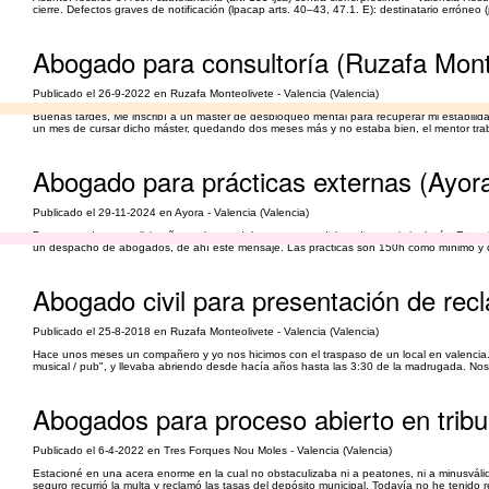
cierre. Defectos graves de notificación (lpacap arts. 40–43, 47.1. E): destinatario erróneo (
Abogado para consultoría (Ruzafa Mont
Publicado el 26-9-2022 en Ruzafa Monteolivete - Valencia (Valencia)
Buenas tardes, Me inscribí a un máster de desbloqueo mental para recuperar mi estabilid
un mes de cursar dicho máster, quedando dos meses más y no estaba bien, el mentor tra
Abogado para prácticas externas (Ayor
Publicado el 29-11-2024 en Ayora - Valencia (Valencia)
Buenas tardes, soy silvia oñate, alumna del cuarto curso del grado en criminología. Estoy
un despacho de abogados, de ahí este mensaje. Las prácticas son 150h como mínimo y de l
Abogado civil para presentación de rec
Publicado el 25-8-2018 en Ruzafa Monteolivete - Valencia (Valencia)
Hace unos meses un compañero y yo nos hicimos con el traspaso de un local en valencia.
musical / pub", y llevaba abriendo desde hacía años hasta las 3:30 de la madrugada. Nos hi
Abogados para proceso abierto en trib
Publicado el 6-4-2022 en Tres Forques Nou Moles - Valencia (Valencia)
Estacioné en una acera enorme en la cual no obstaculizaba ni a peatones, ni a minusválido
seguro recurrió la multa y reclamó las tasas del depósito municipal. Todavía no he tenido r