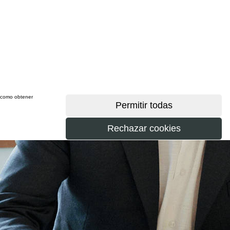
sí como obtener
más