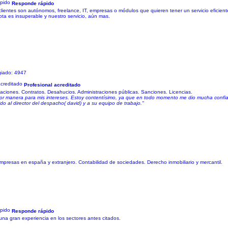
Responde rápido
 clientes son autónomos, freelance, IT, empresas o módulos que quieren tener un servicio eficie
ta es insuperable y nuestro servicio, aún mas.
giado: 4947
Profesional acreditado
aciones. Contratos. Desahucios. Administraciones públicas. Sanciones. Licencias.
jor manera para mis intereses. Estoy contentísimo, ya que en todo momento me dio mucha confian
o al director del despacho( david) y a su equipo de trabajo."
empresas en españa y extranjero. Contabilidad de sociedades. Derecho inmobiliario y mercantil.
Responde rápido
una gran experiencia en los sectores antes citados.