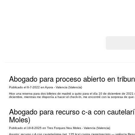
Abogado para proceso abierto en tribun
Publicado el 6-7-2022 en Ayora - Valencia (Valencia)
Hice una reserva para dos billetes de madrid a quito para el día 10 de diciembre de 202
diciembre, mientras me disponía a hacer el check-In, me encontré con la sorpresa de que e
Abogado para recurso c-a con cautelarí
Moles)
Publicado el 19-8-2025 en Tres Forques Nou Moles - Valencia (Valencia)
Asunto: recurso c-A con cautelarísima (art. 135 ljca) contra cierre/precinto — valència Re