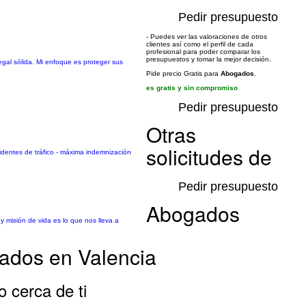
Pedir presupuesto
- Puedes ver las valoraciones de otros
clientes así como el perfil de cada
profesional para poder comparar los
presupuestos y tomar la mejor decisión.
gal sólida. Mi enfoque es proteger sus
Pide precio Gratis para
Abogados
.
es gratis y sin compromiso
Pedir presupuesto
Otras
solicitudes de
cidentes de tráfico - máxima indemnización
Pedir presupuesto
Abogados
y misión de vida es lo que nos lleva a
ados en Valencia
 cerca de ti