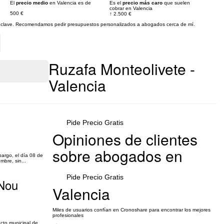
El
precio medio
en Valencia es de
Es el
precio más caro
que suelen
cobrar en Valencia
500 €
↑
2.500 €
res clave. Recomendamos pedir presupuestos personalizados a abogados cerca de mí.
Ruzafa Monteolivete -
Valencia
Pide Precio Gratis
Opiniones de clientes
sobre abogados en
bargo, el día 08 de
mbre, sin...
Pide Precio Gratis
 Nou
Valencia
Miles de usuarios confían en Cronoshare para encontrar los mejores
profesionales
acto municipal de