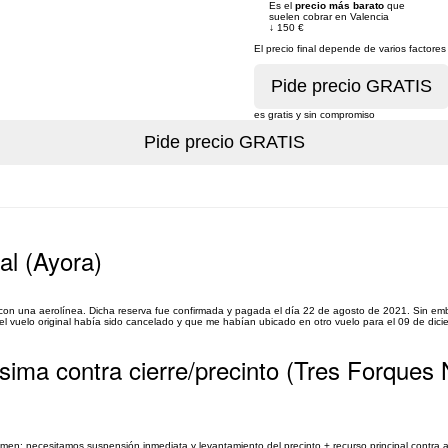
Es el
precio más barato
que
suelen cobrar en Valencia
↓
150 €
El precio final depende de varios facto
es gratis y sin compromiso
al (Ayora)
1 con una aerolínea. Dicha reserva fue confirmada y pagada el día 22 de agosto de 2021. Sin em
l vuelo original había sido cancelado y que me habían ubicado en otro vuelo para el 09 de dicie
sima contra cierre/precinto (Tres Forques
sumen: necesitamos suspensión inmediata y levantamiento del precinto + recurso principal contra 