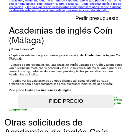
trabajado y estudiado durante un año en inglaterra, por lo que puedo enseñar, no
solo lengua inglesa, sino también cultura e historia. Puedo enseñar inglés a todos
los niveles, y tengo experiencia demostrable como profesora particular de alumnos
de diversas edades (primaria, secundaria, universidad y mundo laboral)....
Pedir presupuesto
Academias de inglés Coín
(Málaga)
¿Cómo funciona?
- Explica tu solicitud de presupuesto para el servicio de
Academias de inglés Coín
(Málaga)
.
- Cientos de profesionales de Academias de inglés ubicados en Coín y alrededores
van a recibir un aviso con tu solicitud y los que muestren interés se van a poner en
contacto contigo, ofreciéndote un presupuesto y tarifas personalizadas para
Academias de inglés.
- Puedes ver las valoraciones de otros clientes así como el perfil de cada
profesional para poder comparar los presupuestos y tomar la mejor decisión.
Pide precio Gratis para
Academias de inglés
.
es
gratis
y sin
compromiso
Otras solicitudes de
Academias de inglés Coín