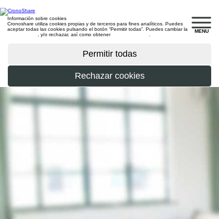
Información sobre cookies
Cronoshare utiliza cookies propias y de terceros para fines analíticos. Puedes
aceptar todas las cookies pulsando el botón “Permitir todas”. Puedes cambiar la
MENU
configuración
, y/o rechazar, así como obtener
más información
.