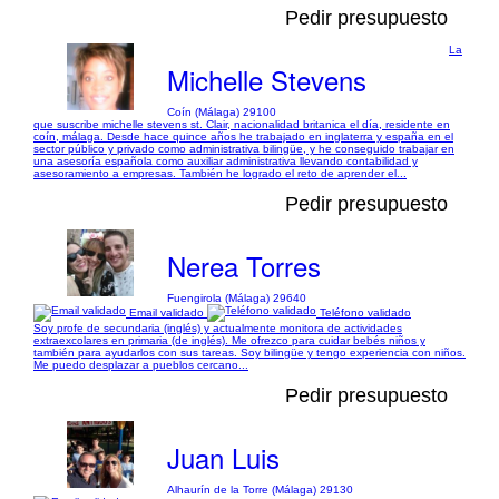
Pedir presupuesto
La
Michelle Stevens
Coín (Málaga) 29100
que suscribe michelle stevens st. Clair, nacionalidad britanica el día, residente en
coín, málaga. Desde hace quince años he trabajado en inglaterra y españa en el
sector público y privado como administrativa bilingüe, y he conseguido trabajar en
una asesoría española como auxiliar administrativa llevando contabilidad y
asesoramiento a empresas. También he logrado el reto de aprender el...
Pedir presupuesto
Nerea Torres
Fuengirola (Málaga) 29640
Email validado
Teléfono validado
Soy profe de secundaria (inglés) y actualmente monitora de actividades
extraexcolares en primaria (de inglés). Me ofrezco para cuidar bebés niños y
también para ayudarlos con sus tareas. Soy bilingüe y tengo experiencia con niños.
Me puedo desplazar a pueblos cercano...
Pedir presupuesto
Juan Luis
Alhaurín de la Torre (Málaga) 29130