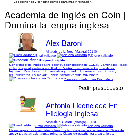
Lee opiniones y consulta perfiles para más información.
Academia de Inglés en Coín |
Domina la lengua inglesa
Alex Baroni
Alhaurín de la Torre (Málaga) 29130
Email validado
Teléfono validado
Responde rápido
Soy profesor de inglés nativo o bilingue con diploma de CE:LTA (Cambridge). Hablo
inglés, español y italiano con fluidez.. Acabo de mudarme a Espana desde
Inglaterra. Doy clases de inglés online para todos los niveles, necesitades y
requerimientos. Try me out! Espero trabajar contigo muy pronto!
2 veces contratado en Cronoshare
Pedir presupuesto
Antonia Licenciada En
Filologia Inglesa
Alhaurín el Grande (Málaga) 29120
Email validado
Teléfono validado
Clases ingles todos los nivles. Clases de lengua primaria y secundaria. Clases de
apoyo todas las asignaturas primaria. Clases de español para extranjeros.