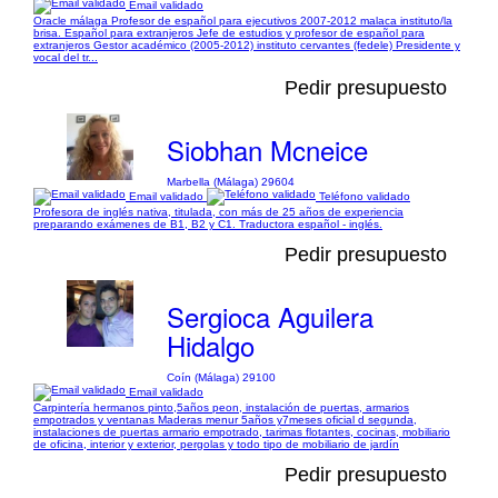
Email validado
Oracle málaga Profesor de español para ejecutivos 2007-2012 malaca instituto/la
brisa. Español para extranjeros Jefe de estudios y profesor de español para
extranjeros Gestor académico (2005-2012) instituto cervantes (fedele) Presidente y
vocal del tr...
Pedir presupuesto
Siobhan Mcneice
Marbella (Málaga) 29604
Email validado
Teléfono validado
Profesora de inglés nativa, titulada, con más de 25 años de experiencia
preparando exámenes de B1, B2 y C1. Traductora español - inglés.
Pedir presupuesto
Sergioca Aguilera
Hidalgo
Coín (Málaga) 29100
Email validado
Carpintería hermanos pinto,5años peon, instalación de puertas, armarios
empotrados y ventanas Maderas menur 5años y7meses oficial d segunda,
instalaciones de puertas armario empotrado, tarimas flotantes, cocinas, mobiliario
de oficina, interior y exterior, pergolas y todo tipo de mobiliario de jardín
Pedir presupuesto