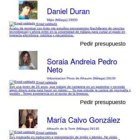
Daniel Duran
Mijas (Málaga) 29650
Email validado
Acabo de terminar con éxito mis estudios preparatorios (bachillerato de ciencias
tecnológicas) y ahora entro en la universidad de málaga para cursar el grado en
ingeiería electrónica, robótica y mecatrónica.
Pedir presupuesto
Soraia Andreia Pedro
Neto
Urbanizacion Pinos de Alhaurin (Málaga) 29130
Email validado
Soy una joven de 24 anos, que trabajo de camarera en un gastrobar y necesito
algún dinero extra para hacer un máster ... Ya que estudie la carrera de geografía y
gestión . Tengo experiencia en el sector de la limpieza.
Pedir presupuesto
María Calvo González
Alhaurín de la Torre (Málaga) 29130
Email validado
Soy graduada en traducción e interpretación de inglés y alemán. He vivido,