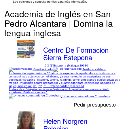
Lee opiniones y consulta perfiles para más información.
Academia de Inglés en San
Pedro Alcantara | Domina la
lengua inglesa
Centro De Formacion
Sierra Estepona
9,3 (1)
Estepona (Málaga) 29680
Email validado
Teléfono validado
Profesora de inglés, más de 30 años de experiencia ayudando a sus alumnos a
conseguir sus objetivos con el idioma, ya sea mejorarlo en cualquiera de sus
destrezas (speaking, listening, writing, reading), como preparando cursos privados a
medida, y también centro preparador y examinador para certificados oficiales de
inglés, niveles a2, b1, b2, c1. Profesionalidad y seriedad
Andres dice:
"Rápidamente se adaptaron en lo posible a mis horarios. Trato
excelente. Profesora nativa "
14 veces contratado en Cronoshare
Pedir presupuesto
Helen Norgren
Palacios