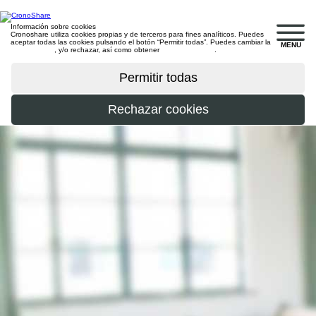
Información sobre cookies
Cronoshare utiliza cookies propias y de terceros para fines analíticos. Puedes
aceptar todas las cookies pulsando el botón “Permitir todas”. Puedes cambiar la
MENU
configuración
, y/o rechazar, así como obtener
más información
.