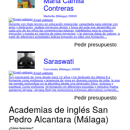
Maria Camila
Contreras
Marbella (Málaga) 29660
Email validado
Docente con título tecnico en educación preescolar, capacitada para orientar con
amor y dedicación, realizar proyectos dentro y fuera del aula que desarrollen en
cada uno de los niños las competencias básicas, habilidades para la creación,
ejecución y puesta en marcha de estos proyectos, y la vivencia diaria de valores, a
partir de diferentes actividades lúdicas logrando en ellas una formación...
Pedir presupuesto
Saraswati
Cancelada (Málaga) 29688
Email validado
Soy practicante de yoga desde hace 12 años y he dedicado los últimos 8 a
formarme como profesora y terapeuta de yoga en diversos centros de india, lo que
me permite profundizar en la disciplina desde una dimensión física, psíquica y
espiritual. Como profesora, mi formación en diferentes escuelas y métodos (hatha,
ashtanga vinyasa, vinyasa flow) me proporciona enfoques alternativos cogiendo...
Pedir presupuesto
Academias de inglés San
Pedro Alcantara (Málaga)
¿Cómo funciona?