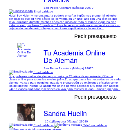
San Pedro Alcantara (Málaga) 29670
Email validado
Hola! Soy Helen y me encantaría poderle enseñar inglés muy pronto. Mi objetivo
principal es que su nivel básico se convierta en un nivel alto con una técnica que
llevo utilizando durante muchos años con niños de todo el mundo y que ha sido
todo un éxito, se llama “ hands on”. Esta técnica consiste en enseñar el idioma con
tarjetas de vocabulario, dibujos y canciones significativas a la lección...
Pedir presupuesto
Tu Academia Online
De Alemán
San Pedro Alcantara (Málaga) 29670
Email validado
Soy profesora nativa de alemán con más de 24 años de experiencia. Ofrezco
clases online para todos los niveles (a1–c1), adaptadas a las necesidades de cada
alumno, ya sea para estudios, trabajo o preparación de exámenes oficiales como
los del goethe-Institut. Mi academia online permite aprender a tu ritmo con acceso
24/7 a clases grabadas y sesiones en vivo para resolver dudas. También preparo...
Pedir presupuesto
Sandra Huelin
10 (1)
Estepona (Málaga) 29680
Email validado
Teléfono validado
Responde rápido