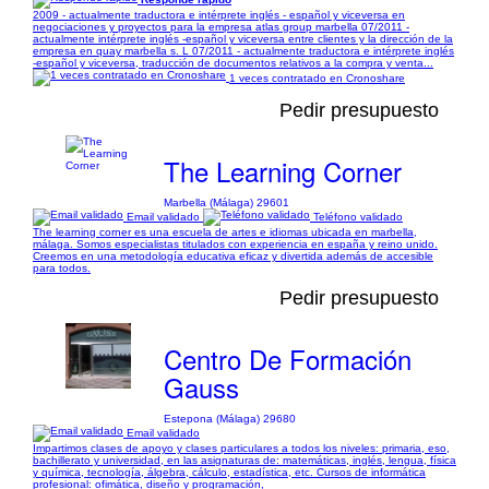
2009 - actualmente traductora e intérprete inglés - español y viceversa en
negociaciones y proyectos para la empresa atlas group marbella 07/2011 -
actualmente intérprete inglés -español y viceversa entre clientes y la dirección de la
empresa en quay marbella s. L 07/2011 - actualmente traductora e intérprete inglés
-español y viceversa, traducción de documentos relativos a la compra y venta...
1 veces contratado en Cronoshare
Pedir presupuesto
The Learning Corner
Marbella (Málaga) 29601
Email validado
Teléfono validado
The learning corner es una escuela de artes e idiomas ubicada en marbella,
málaga. Somos especialistas titulados con experiencia en españa y reino unido.
Creemos en una metodología educativa eficaz y divertida además de accesible
para todos.
Pedir presupuesto
Centro De Formación
Gauss
Estepona (Málaga) 29680
Email validado
Impartimos clases de apoyo y clases particulares a todos los niveles: primaria, eso,
bachillerato y universidad, en las asignaturas de: matemáticas, inglés, lengua, física
y química, tecnología, álgebra, cálculo, estadística, etc. Cursos de informática
profesional: ofimática, diseño y programación,