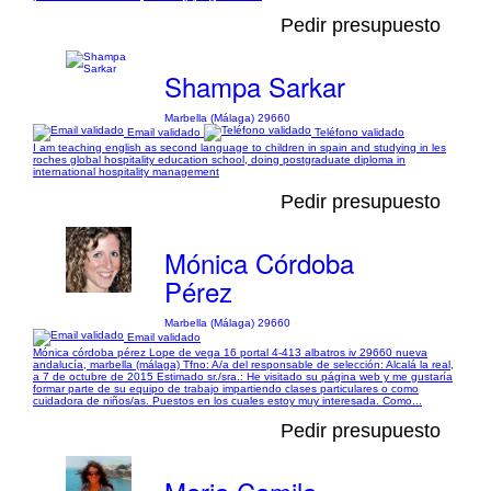
Pedir presupuesto
Shampa Sarkar
Marbella (Málaga) 29660
Email validado
Teléfono validado
I am teaching english as second language to children in spain and studying in les
roches global hospitality education school, doing postgraduate diploma in
international hospitality management
Pedir presupuesto
Mónica Córdoba
Pérez
Marbella (Málaga) 29660
Email validado
Mónica córdoba pérez Lope de vega 16 portal 4-413 albatros iv 29660 nueva
andalucía, marbella (málaga) Tfno: A/a del responsable de selección: Alcalá la real,
a 7 de octubre de 2015 Estimado sr./sra.: He visitado su página web y me gustaría
formar parte de su equipo de trabajo impartiendo clases particulares o como
cuidadora de niños/as. Puestos en los cuales estoy muy interesada. Como...
Pedir presupuesto