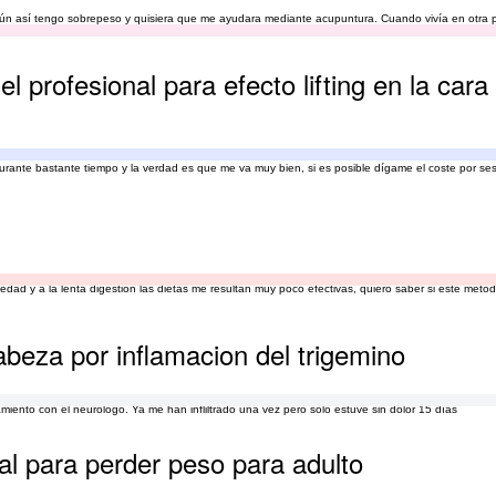
.. Aún así tengo sobrepeso y quisiera que me ayudara mediante acupuntura. Cuando vivía en otra 
l profesional para efecto lifting en la cara
durante bastante tiempo y la verdad es que me va muy bien, si es posible dígame el coste por se
dad y a la lenta digestion las dietas me resultan muy poco efectivas, quiero saber si este méto
abeza por inflamacion del trigemino
ento con el neurologo. Ya me han infliltrado una vez pero solo estuve sin dolor 15 días
al para perder peso para adulto