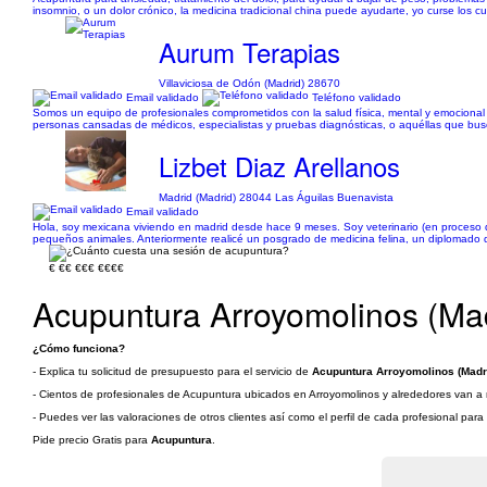
insomnio, o un dolor crónico, la medicina tradicional china puede ayudarte, yo curse los c
Aurum Terapias
Villaviciosa de Odón (Madrid) 28670
Email validado
Teléfono validado
Somos un equipo de profesionales comprometidos con la salud física, mental y emocional
personas cansadas de médicos, especialistas y pruebas diagnósticas, o aquéllas que bus
Lizbet Diaz Arellanos
Madrid (Madrid) 28044 Las Águilas Buenavista
Email validado
Hola, soy mexicana viviendo en madrid desde hace 9 meses. Soy veterinario (en proceso de
pequeños animales. Anteriormente realicé un posgrado de medicina felina, un diplomado 
€
€€
€€€
€€€€
Acupuntura Arroyomolinos (Ma
¿Cómo funciona?
- Explica tu solicitud de presupuesto para el servicio de
Acupuntura Arroyomolinos (Madr
- Cientos de profesionales de Acupuntura ubicados en Arroyomolinos y alrededores van a re
- Puedes ver las valoraciones de otros clientes así como el perfil de cada profesional par
Pide precio Gratis para
Acupuntura
.