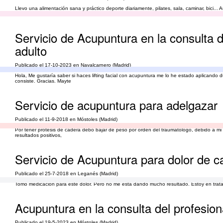
Llevo una alimentación sana y práctico deporte diariamente, pilates, sala, caminar, bici.
acupuntura y me funcionó muy bien.
Servicio de Acupuntura en la consulta de
adulto
Publicado el 17-10-2023 en Navalcarnero (Madrid)
Hola, Me gustaría saber si haces lifting facial con acupuntura me lo he estado aplicando 
consiste. Gracias. Mayte
Servicio de acupuntura para adelgazar
Publicado el 11-9-2018 en Móstoles (Madrid)
Por tener prótesis de cadera debo bajar de peso por orden del traumatólogo, debido a mi e
resultados positivos,
Servicio de Acupuntura para dolor de c
Publicado el 25-7-2018 en Leganés (Madrid)
Tomo medicacion para este dolor. Pero no me esta dando mucho resultado. Estoy en tratami
Acupuntura en la consulta del profesion
Publicado el 19-5-2023 en Móstoles (Madrid)