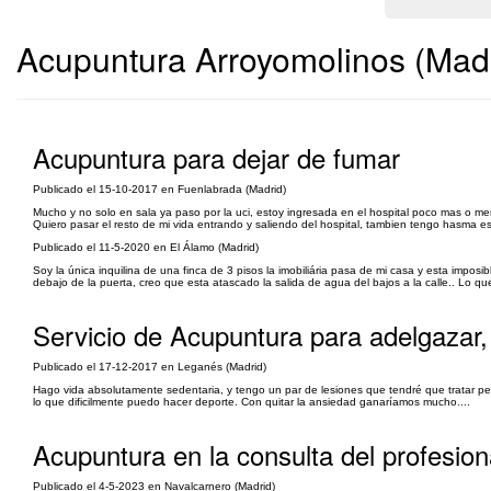
Acupuntura Arroyomolinos (Madr
Acupuntura para dejar de fumar
Publicado el 15-10-2017 en Fuenlabrada (Madrid)
Mucho y no solo en sala ya paso por la uci, estoy ingresada en el hospital poco mas o
Quiero pasar el resto de mi vida entrando y saliendo del hospital, tambien tengo hasma e
Publicado el 11-5-2020 en El Álamo (Madrid)
Soy la única inquilina de una finca de 3 pisos la imobiliária pasa de mi casa y esta imposi
debajo de la puerta, creo que esta atascado la salida de agua del bajos a la calle.. Lo que
Servicio de Acupuntura para adelgazar,
Publicado el 17-12-2017 en Leganés (Madrid)
Hago vida absolutamente sedentaria, y tengo un par de lesiones que tendré que tratar per
lo que dificilmente puedo hacer deporte. Con quitar la ansiedad ganaríamos mucho....
Acupuntura en la consulta del profesion
Publicado el 4-5-2023 en Navalcarnero (Madrid)