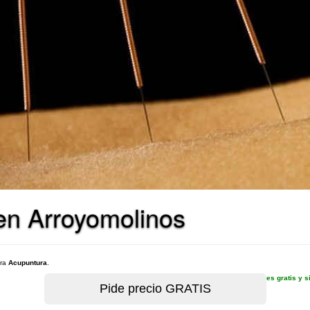
en Arroyomolinos
ara
Acupuntura
.
es gratis y 