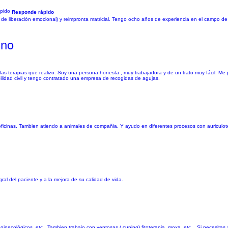
Responde rápido
s de liberación emocional) y reimpronta matricial. Tengo ocho años de experiencia en el campo 
ino
as terapias que realizo. Soy una persona honesta , muy trabajadora y de un trato muy fácil. Me
lidad civil y tengo contratado una empresa de recogidas de agujas.
s, oficinas. Tambien atiendo a animales de compañia. Y ayudo en diferentes procesos con auricul
ral del paciente y a la mejora de su calidad de vida.
necológicos, etc.. Tambien trabajo con ventosas ( cuping) fitoterapia, moxa, etc... Si necesitas