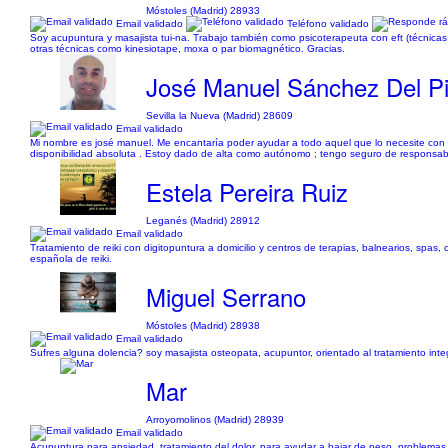
Móstoles (Madrid) 28933
Email validado
Teléfono validado
Soy acupuntura y masajista tui-na. Trabajo también como psicoterapeuta con eft (técnica
otras técnicas como kinesiotape, moxa o par biomagnético. Gracias.
José Manuel Sánchez Del P
Sevilla la Nueva (Madrid) 28609
Email validado
Mi nombre es josé manuel. Me encantaría poder ayudar a todo aquel que lo necesite con l
disponibilidad absoluta . Estoy dado de alta como autónomo ; tengo seguro de responsabi
Estela Pereira Ruiz
Leganés (Madrid) 28912
Email validado
Tratamiento de reiki con digitopuntura a domicilio y centros de terapias, balnearios, spa
española de reiki.
Miguel Serrano
Móstoles (Madrid) 28938
Email validado
Sufres alguna dolencia? soy masajista osteopata, acupuntor, orientado al tratamiento integ
Mar
Arroyomolinos (Madrid) 28939
Email validado
Acupuntura para ansiedad, tratamiento del dolor, para ayudar a bajar de peso, problemas gi