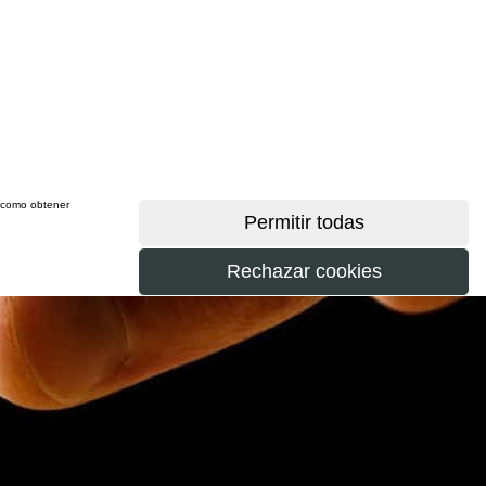
sí como obtener
más