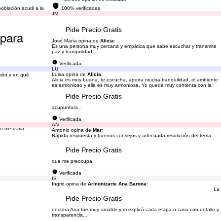
población acudi a la
100% verificadas
JM
Pide Precio Gratis
 para
José María opina de
Alicia
:
Es una persona muy cercana y empática que sabe escuchar y transmite
paz y tranquilidad
Verificada
LU
Luisa opina de
Alicia
:
sión y en qué
Alicia es muy buena, te escucha, aporta mucha tranquilidad, el ambiente
es armonioso y ella es muy armoniosa. Yo quedé muy contenta con la
Pide Precio Gratis
acupuntura .
Verificada
AN
do me daria
Antonio opina de
Mar
:
Rápida respuesta y buenos consejos y adecuada resolución del tema
Pide Precio Gratis
que me preocupa.
Verificada
IS
Ingrid opina de
Armonizarte Ana Barona
:
La
Pide Precio Gratis
doctora Ana fue muy amable y m explicó cada etapa o caso con detalle y
transparencia...