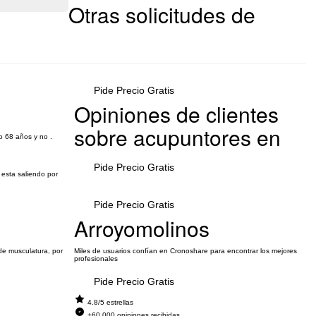
Otras solicitudes de
Pide Precio Gratis
Opiniones de clientes
sobre acupuntores en
o 68 años y no .
Pide Precio Gratis
 esta saliendo por
Pide Precio Gratis
Arroyomolinos
de musculatura, por
Miles de usuarios confían en Cronoshare para encontrar los mejores
profesionales
Pide Precio Gratis
4.8/5 estrellas
+60.000 opiniones recibidas