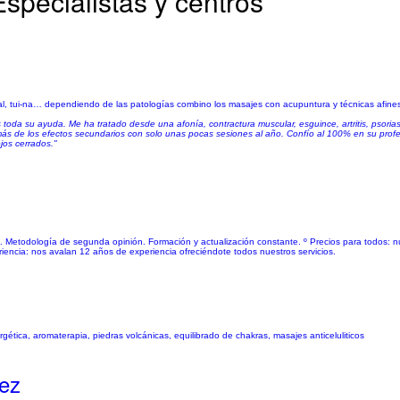
specialistas y centros
nal, tui-na… dependiendo de las patologías combino los masajes con acupuntura y técnicas afines
oda su ayuda. Me ha tratado desde una afonía, contractura muscular, esguince, artritis, psorias
ás de los efectos secundarios con solo unas pocas sesiones al año. Confío al 100% en su prof
jos cerrados."
o. Metodología de segunda opinión. Formación y actualización constante. º Precios para todos: n
riencia: nos avalan 12 años de experiencia ofreciéndote todos nuestros servicios.
ergética, aromaterapia, piedras volcánicas, equilibrado de chakras, masajes anticeluliticos
ez