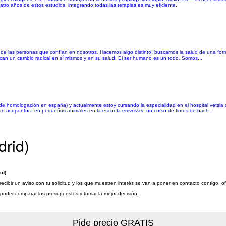
uatro años de estos estudios, integrando todas las terapias es muy eficiente.
 de las personas que confían en nosotros. Hacemos algo distinto: buscamos la salud de una form
can un cambio radical en sí mismos y en su salud. El ser humano es un todo. Somos...
 homologación en españa) y actualmente estoy cursando la especialidad en el hospital vetsia de 
de acupuntura en pequeños animales en la escuela emvi-ivas, un curso de flores de bach...
drid)
id)
.
cibir un aviso con tu solicitud y los que muestren interés se van a poner en contacto contigo, 
a poder comparar los presupuestos y tomar la mejor decisión.