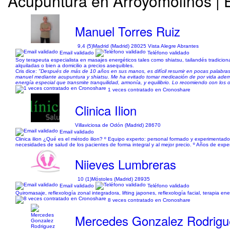
Acupuntura en Arroyomolinos | E
Manuel Torres Ruiz
9,4 (5)
Madrid (Madrid) 28025 Vista Alegre Abrantes
Email validado
Teléfono validado
Soy terapeuta especialista en masajes energéticos tales como shiatsu, tailandés tradicio
alquiladas o bien a domicilio a precios asequibles.
Cris dice:
"Después de más de 10 años en sus manos, es difícil resumir en pocas palabras t
manuel mediante acupuntura y shiatsu. Me ha evitado tomar medicación de por vida adem
energía especial que transmite tranquilidad, armonía, y equilibrio. Lo recomiendo con los o
1 veces contratado en Cronoshare
Clinica Ilion
Villaviciosa de Odón (Madrid) 28670
Email validado
Clinica ilion ¿Qué es el método ilion? º Equipo experto: personal formado y experimentad
necesidades de salud de los pacientes de forma integral y al mejor precio. º Años de expe
Niieves Lumbreras
10 (1)
Móstoles (Madrid) 28935
Email validado
Teléfono validado
Quiromasaje, reflexología zonal integradora, lifting japones, reflexología facial, terapia en
8 veces contratado en Cronoshare
Mercedes Gonzalez Rodrigu