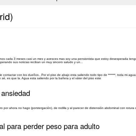
id)
 menos cada 3 meses casi un mes y avesces mas soy una pensionista que estoy desesperada teng
sperando sus noticias reciban un muy sincero saludo y un...
ble contactar con los dueños.. Por el piso de abajo esta saliendo todo tipo de ******, toda mi agua
 sé, es que la. Agua esta saliendo por la bañera y el váter del piso este
 ansiedad
o por ahora no hago (porstergación), de rodilla y al parecer de distensión abdominal con rotura 
al para perder peso para adulto