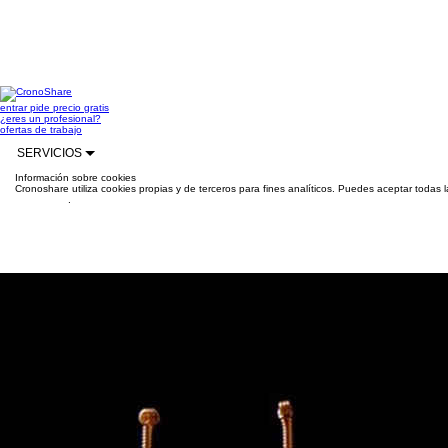
entrar
pide precio gratis
¿eres un profesional?
ofertas de trabajo
SERVICIOS
Información sobre cookies
Cronoshare utiliza cookies propias y de terceros para fines analíticos. Puedes aceptar todas 
información
.