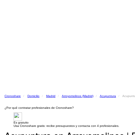
Cronoshare
Domicilio
Madrid
Arroyomolinos (Madrid)
Acupuntura
Acupuntu
¿Por qué contratar profesionales de Cronoshare?
Es gratuito
Usa Cronoshare gratis: recibe presupuestos y contacta con 4 profesionales.