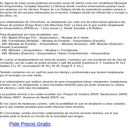
En alguna de estas zonas podemos encontrar zonas de interés como son: Auditórium Municipal
de Arroyomonilos, Complejo Deportivo La Dehesa donde nuestros entrenadores podrían hacer
sus sesiones con los clientes, Parque de Los Galayos donde los paseadores podrían pasear a
los perros de los usuarios interesados en el servicio, Colegios donde las niñeras irán a recoger a
los niños, etc.
Los colaboradores de Cronoshare, se desplazarán por cada una de estos barrios gracias a las
líneas de autobús (Grupo Ruiz) y (De Blas línea 534). La línea por la que podrán desplazarse
en Arroyomolinos (28939) es: - Línea circula L1: Desde Zarzalejo a El Rellano.
Para desplazarse por otras localidades, son:
- 495: Madrid (Príncipe Pío) – Arroyomolinos – Moraleja de E medio.
- 496: Fuenlabrada (Hospital) – Moraleja de Enmedio – Arroyomolinos (Xanadú).
- 498: Moraleja de Enmedio – Arroyomolinos – Móstoles (Estación) - 498: Móstoles (Estación) –
Xanadú (Lanzadera).
- 498: Móstoles – Arroyomolinos – Moraleja n- Fuenlabrada.
- 499: Móstoles (Estación) – Arroyomolinos / Batres /Cotorredondo) – Arroyomolinos.
En cuanto al desplazamiento por vehículo propios, contamos con una excelente red de vías de
circulación, por las cuales se podrá acceder o salir del pueblo (Carretera A- 5, Carretera M- 413,
Salidas 23 y 25, circunvalación M- 50 y M- 40, Peaje R- 5, etc.).
También contamos con un carril bici para los clientes y profesionales que deseen desplazarse
por el municipio con este medio.
Los colaboradores que realicen servicios de gran envergadura (obras, transportes, instalaciones,
eventos, etc.) se desplazarán a otros municipios limítrofes para así poder aumentar su cartera
de clientes y cubrir más necesidades.
Los pueblos vecinos a los cuales acudirán son: Parque de Coimbra 28935, Navalcarnero 28600,
El Álamo 28607, Humanes de Madrid 28970, etc.
En los casos de mudanzas y portes, cabe la posibilidad de que se desplacen a otras ciudades,
por lo que estarán provistos para poder efectuar estos servicios.
En Cronoshare, podrás encontrar colaboradores de muchos sectores diversos, por lo que
podrás pedir el servicio en función de la necesidad que tengas.
Pide Precio Gratis