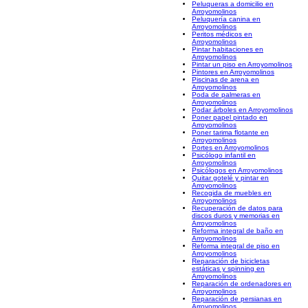
Peluqueras a domicilio en
Arroyomolinos
Peluquería canina en
Arroyomolinos
Peritos médicos en
Arroyomolinos
Pintar habitaciones en
Arroyomolinos
Pintar un piso en Arroyomolinos
Pintores en Arroyomolinos
Piscinas de arena en
Arroyomolinos
Poda de palmeras en
Arroyomolinos
Podar árboles en Arroyomolinos
Poner papel pintado en
Arroyomolinos
Poner tarima flotante en
Arroyomolinos
Portes en Arroyomolinos
Psicólogo infantil en
Arroyomolinos
Psicólogos en Arroyomolinos
Quitar gotelé y pintar en
Arroyomolinos
Recogida de muebles en
Arroyomolinos
Recuperación de datos para
discos duros y memorias en
Arroyomolinos
Reforma integral de baño en
Arroyomolinos
Reforma integral de piso en
Arroyomolinos
Reparación de bicicletas
estáticas y spinning en
Arroyomolinos
Reparación de ordenadores en
Arroyomolinos
Reparación de persianas en
Arroyomolinos