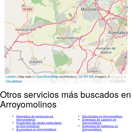
Leaflet
| Map data ©
OpenStreetMap
contributors,
CC-BY-SA
, Imagery ©
CloudMade
Otros servicios más buscados en
Arroyomolinos
Abogados de herencias en
Electricistas en Arroyomolinos
Arroyomolinos
Empresas de catering en
Academias de clases particulares
Arroyomolinos
en Arroyomolinos
Empresas de jardinería en
Acupuntura en Arroyomolinos
Arroyomolinos