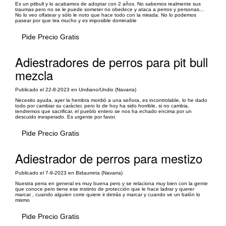
Es un pitbull y lo acabamos de adoptar con 2 años. No sabemos realmente sus
traumas pero no se le puede someter no obedece y ataca a perros y personas...
No lo veo olfatear y sólo le noto que hace todo con la mirada. No lo podemos
pasear por que tira mucho y es imposible dominable
Pide Precio Gratis
Adiestradores de perros para pit bull
mezcla
Publicado el 22-8-2023 en Undiano/Undio (Navarra)
Necesito ayuda, ayer la hembra mordió a una señora, es incontrolable, lo he dado
todo por cambiar su carácter, pero lo de hoy ha sido horrible, si no cambia,
tendremos que sacrificar, el pueblo entero se nos ha echado encima por un
descuido inesperado. Es urgente por favor.
Pide Precio Gratis
Adiestrador de perros para mestizo
Publicado el 7-9-2023 en Bidaurreta (Navarra)
Nuestra perra en general es muy buena pero y se relaciona muy bien con la gente
que conoce pero tiene ese instinto de protección que le hace ladrar y querer
marcar , cuando alguien corre quiere ir detrás y marcar y cuando ve un balón lo
mismo
Pide Precio Gratis