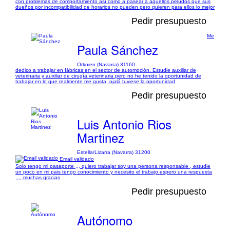
con problemas de comportamiento así como a pasear a aquellos peludos que sus
dueños por incompatibilidad de horarios no pueden pero quieren para ellos lo mejor
Pedir presupuesto
Me
Paula Sánchez
Orkoien (Navarra) 31160
dedico a trabajar en fábricas en el sector de automoción. Estudie auxiliar de
veterinaria y auxiliar de cirugía veterinaria pero no he tenido la oportunidad de
trabajar en lo que realmente me gusta, ojalá tuviese la oportunidad
Pedir presupuesto
Luis Antonio Rios
Martinez
Estella/Lizarra (Navarra) 31200
Email validado
Solo tengo mi pasaporte ,,, quiero trabajar soy una persona responsable , estudie
un poco en mi pais tengo conocimiento y necesito el trabajo espero una respuesta
,,,, muchas gracias
Pedir presupuesto
Autónomo