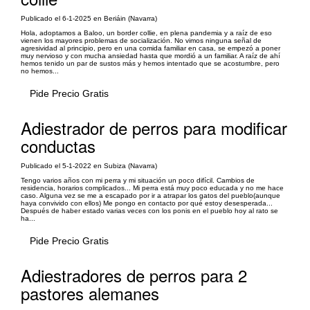
Publicado el 6-1-2025 en Beriáin (Navarra)
Hola, adoptamos a Baloo, un border collie, en plena pandemia y a raíz de eso
vienen los mayores problemas de socialización. No vimos ninguna señal de
agresividad al principio, pero en una comida familiar en casa, se empezó a poner
muy nervioso y con mucha ansiedad hasta que mordió a un familiar. A raíz de ahí
hemos tenido un par de sustos más y hemos intentado que se acostumbre, pero
no hemos...
Pide Precio Gratis
Adiestrador de perros para modificar
conductas
Publicado el 5-1-2022 en Subiza (Navarra)
Tengo varios años con mi perra y mi situación un poco difícil. Cambios de
residencia, horarios complicados... Mi perra está muy poco educada y no me hace
caso. Alguna vez se me a escapado por ir a atrapar los gatos del pueblo(aunque
haya convivido con ellos) Me pongo en contacto por qué estoy desesperada...
Después de haber estado varias veces con los ponis en el pueblo hoy al rato se
ha...
Pide Precio Gratis
Adiestradores de perros para 2
pastores alemanes