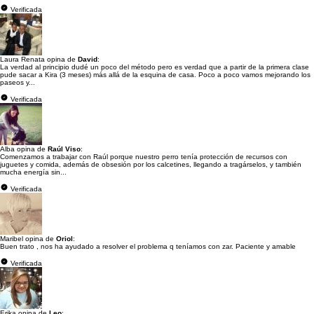
Verificada
Laura Renata opina de
David
:
La verdad al principio dudé un poco del método pero es verdad que a partir de la primera clase
pude sacar a Kira (3 meses) más allá de la esquina de casa. Poco a poco vamos mejorando los
paseos y...
Verificada
Alba opina de
Raúl Viso
:
Comenzamos a trabajar con Raúl porque nuestro perro tenía protección de recursos con
juguetes y comida, además de obsesión por los calcetines, llegando a tragárselos, y también
mucha energía sin...
Verificada
Maribel opina de
Oriol
:
Buen trato , nos ha ayudado a resolver el problema q teníamos con zar. Paciente y amable
Verificada
Erika opina de
Leo
: