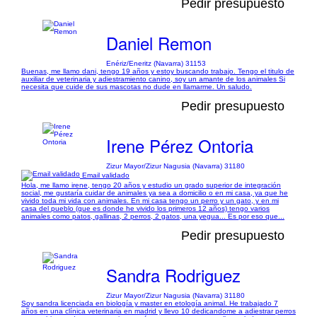
Pedir presupuesto
Daniel Remon
Enériz/Eneritz (Navarra) 31153
Buenas, me llamo dani, tengo 19 años y estoy buscando trabajo. Tengo el titulo de
auxiliar de veterinaria y adiestramiento canino, soy un amante de los animales Si
necesita que cuide de sus mascotas no dude en llamarme. Un saludo.
Pedir presupuesto
Irene Pérez Ontoria
Zizur Mayor/Zizur Nagusia (Navarra) 31180
Email validado
Hola, me llamo irene, tengo 20 años y estudio un grado superior de integración
social, me gustaría cuidar de animales ya sea a domicilio o en mi casa, ya que he
vivido toda mi vida con animales. En mi casa tengo un perro y un gato, y en mi
casa del pueblo (que es donde he vivido los primeros 12 años) tengo varios
animales como patos, gallinas, 2 perros, 2 gatos, una yegua... Es por eso que...
Pedir presupuesto
Sandra Rodriguez
Zizur Mayor/Zizur Nagusia (Navarra) 31180
Soy sandra licenciada en biología y master en etología animal. He trabajado 7
años en una clínica veterinaria en madrid y llevo 10 dedicandome a adiestrar perros