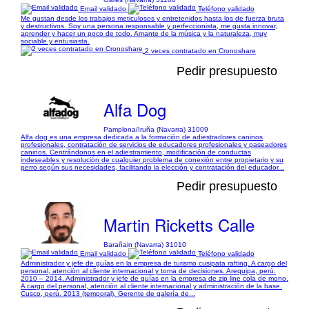
Email validado
Teléfono validado
Me gustan desde los trabajos meticulosos y entretenidos hasta los de fuerza bruta
y destructivos. Soy una persona responsable y perfeccionista, me gusta innovar,
aprender y hacer un poco de todo. Amante de la música y la naturaleza, muy
sociable y entusiasta.
2 veces contratado en Cronoshare
Pedir presupuesto
Alfa Dog
Pamplona/Iruña (Navarra) 31009
Alfa dog es una empresa dedicada a la formación de adiestradores caninos
profesionales, contratación de servicios de educadores profesionales y paseadores
caninos. Centrándonos en el adiestramiento, modificación de conductas
indeseables y resolución de cualquier problema de conexión entre propietario y su
perro según sus necesidades, facilitando la elección y contratación del educador...
Pedir presupuesto
Martin Ricketts Calle
Barañain (Navarra) 31010
Email validado
Teléfono validado
Administrador y jefe de guías en la empresa de turismo cusipata rafting. A cargo del
personal, atención al cliente internacional y toma de decisiones. Arequipa, perú.
2010 – 2014. Administrador y jefe de guías en la empresa de zip line cola de mono.
A cargo del personal, atención al cliente internacional y administración de la base.
Cusco, perú. 2013 (temporal). Gerente de galería de...