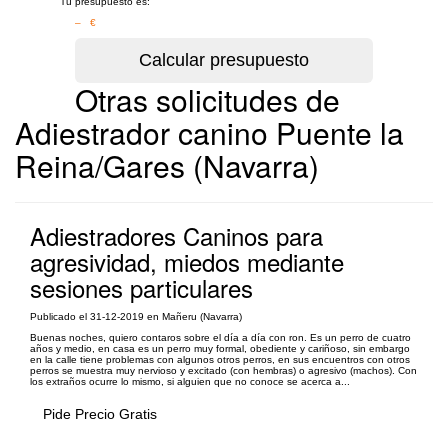
Tu presupuesto es:
– €
Otras solicitudes de
Adiestrador canino Puente la
Reina/Gares (Navarra)
Adiestradores Caninos para
agresividad, miedos mediante
sesiones particulares
Publicado el 31-12-2019 en Mañeru (Navarra)
Buenas noches, quiero contaros sobre el día a día con ron. Es un perro de cuatro
años y medio, en casa es un perro muy formal, obediente y cariñoso, sin embargo
en la calle tiene problemas con algunos otros perros, en sus encuentros con otros
perros se muestra muy nervioso y excitado (con hembras) o agresivo (machos). Con
los extraños ocurre lo mismo, si alguien que no conoce se acerca a...
Pide Precio Gratis