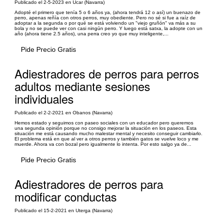
Publicado el 2-5-2023 en Ucar (Navarra)
Adopté el primero que tenía 5 o 6 años ya, (ahora tendrá 12 o así) un buenazo de
perro, apenas reñía con otros perros, muy obediente. Pero no sé si fue a raíz de
adoptar a la segunda o por qué se está volviendo un "viejo gruñón" va más a su
bola y no se puede ver con casi ningún perro. Y luego está satxa, la adopte con un
año (ahora tiene 2.5 años), una perra creo yo que muy inteligente,...
Pide Precio Gratis
Adiestradores de perros para perros
adultos mediante sesiones
individuales
Publicado el 2-2-2021 en Obanos (Navarra)
Hemos estado y seguimos con paseo sociales con un educador pero queremos
una segunda opinión porque no consigo mejorar la situación en los paseos. Esta
situación me está causando mucho malestar mental y necesito conseguir cambiarlo.
El problema está en que al ver a otros perros y también gatos se vuelve loco y me
muerde. Ahora va con bozal pero igualmente lo intenta. Por esto salgo ya de...
Pide Precio Gratis
Adiestradores de perros para
modificar conductas
Publicado el 15-2-2021 en Uterga (Navarra)