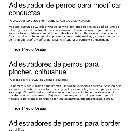
Adiestrador de perros para modificar
conductas
Publicado el 19-2-2021 en Puente la Reina/Gares (Navarra)
Mi perro dastan de 10 años y medio convive con otros perros de 13 años, uno de
ellos bryan era el macho alfa de una camada, a la que dastan no pertenece, y
siempre tuvo problemas con él (bryan) desde cachorro. He estado durante años
fuera, me lleve a brian conmigo porque las más problemático, y entre tanto dastan
se ha hecho dueño y señor del lugar. A mí vuelta el conflicto ha disminuido...
Pide Precio Gratis
Adiestradores de perros para
pincher, chihuahua
Publicado el 6-9-2023 en Larraga (Navarra)
La hembra sufrió 3 malas experiencias: Operación del fémur derecho. Salió en celo
y el macho estaba muy excitado, se cayó a la piscina y llegué a tiempo, pero casi
se ahoga. El cambio más notable ocurrió cuando decidí hacer un viaje con mi
marido, que es transportista. Dejamos a ambos perros en la guardería, pero la
hembra logró escapar porque no tenían las barreras adecuadas para perros...
Pide Precio Gratis
Adiestradores de perros para border
collie