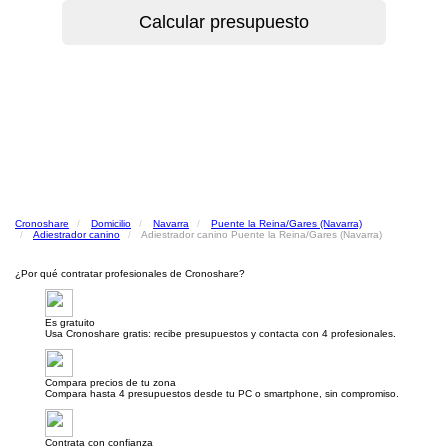
Cronoshare
Domicilio
Navarra
Puente la Reina/Gares (Navarra)
Adiestrador canino
Adiestrador canino Puente la Reina/Gares (Navarra)
¿Por qué contratar profesionales de Cronoshare?
Es gratuito
Usa Cronoshare gratis: recibe presupuestos y contacta con 4 profesionales.
Compara precios de tu zona
Compara hasta 4 presupuestos desde tu PC o smartphone, sin compromiso.
Contrata con confianza