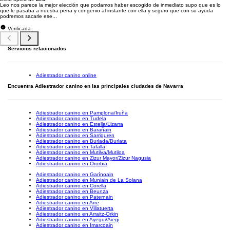
Leo nos parece la mejor elección que podamos haber escogido de inmediato supo que es lo
que le pasaba a nuestra perra y congenio al instante con ella y seguro que con su ayuda
podremos sacarle ese...
Verificada
Servicios relacionados
Adiestrador canino online
Encuentra Adiestrador canino en las principales ciudades de Navarra
Adiestrador canino en Pamplona/Iruña
Adiestrador canino en Tudela
Adiestrador canino en Estella/Lizarra
Adiestrador canino en Barañain
Adiestrador canino en Sarriguren
Adiestrador canino en Burlada/Burlata
Adiestrador canino en Tafalla
Adiestrador canino en Mutilva/Mutiloa
Adiestrador canino en Zizur Mayor/Zizur Nagusia
Adiestrador canino en Ororbia
Adiestrador canino en Garínoain
Adiestrador canino en Muniain de La Solana
Adiestrador canino en Corella
Adiestrador canino en Beunza
Adiestrador canino en Paternain
Adiestrador canino en Arre
Adiestrador canino en Villatuerta
Adiestrador canino en Arraitz-Orkin
Adiestrador canino en Ayegui/Aiegi
Adiestrador canino en Imarcoain