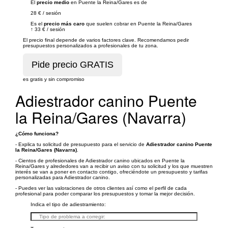
El
precio medio
en Puente la Reina/Gares es de
28 €
/
sesión
Es el
precio más caro
que suelen cobrar en Puente la Reina/Gares
↑
33 €
/
sesión
El precio final depende de varios factores clave. Recomendamos pedir
presupuestos personalizados a profesionales de tu zona.
es gratis y sin compromiso
Adiestrador canino Puente
la Reina/Gares (Navarra)
¿Cómo funciona?
- Explica tu solicitud de presupuesto para el servicio de
Adiestrador canino Puente
la Reina/Gares (Navarra)
.
- Cientos de profesionales de Adiestrador canino ubicados en Puente la
Reina/Gares y alrededores van a recibir un aviso con tu solicitud y los que muestren
interés se van a poner en contacto contigo, ofreciéndote un presupuesto y tarifas
personalizadas para Adiestrador canino.
- Puedes ver las valoraciones de otros clientes así como el perfil de cada
profesional para poder comparar los presupuestos y tomar la mejor decisión.
Indica el tipo de adiestramiento: