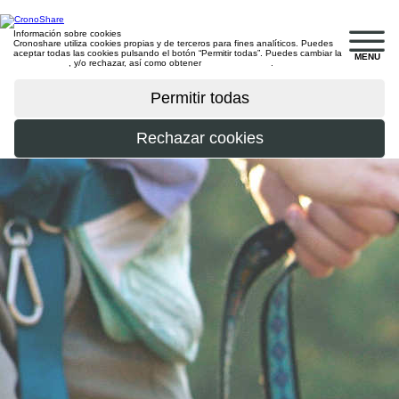
Información sobre cookies
Cronoshare utiliza cookies propias y de terceros para fines analíticos. Puedes
aceptar todas las cookies pulsando el botón “Permitir todas”. Puedes cambiar la
MENU
configuración
, y/o rechazar, así como obtener
más información
.