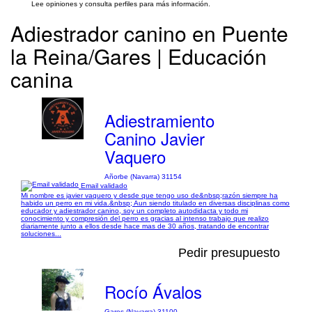
Lee opiniones y consulta perfiles para más información.
Adiestrador canino en Puente
la Reina/Gares | Educación
canina
Adiestramiento
Canino Javier
Vaquero
Añorbe (Navarra) 31154
Email validado
Mi nombre es javier vaquero y desde que tengo uso de&nbsp;razón siempre ha
habido un perro en mi vida.&nbsp; Aun siendo titulado en diversas disciplinas como
educador y adiestrador canino, soy un completo autodidacta y todo mi
conocimiento y compresión del perro es gracias al intenso trabajo que realizo
diariamente junto a ellos desde hace mas de 30 años, tratando de encontrar
soluciones...
Pedir presupuesto
Rocío Ávalos
Gares (Navarra) 31100