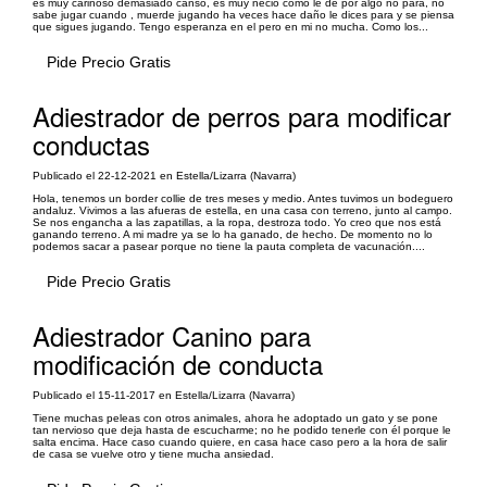
es muy cariñoso demasiado canso, es muy necio como le de por algo no para, no
sabe jugar cuando , muerde jugando ha veces hace daño le dices para y se piensa
que sigues jugando. Tengo esperanza en el pero en mi no mucha. Como los...
Pide Precio Gratis
Adiestrador de perros para modificar
conductas
Publicado el 22-12-2021 en Estella/Lizarra (Navarra)
Hola, tenemos un border collie de tres meses y medio. Antes tuvimos un bodeguero
andaluz. Vivimos a las afueras de estella, en una casa con terreno, junto al campo.
Se nos engancha a las zapatillas, a la ropa, destroza todo. Yo creo que nos está
ganando terreno. A mi madre ya se lo ha ganado, de hecho. De momento no lo
podemos sacar a pasear porque no tiene la pauta completa de vacunación....
Pide Precio Gratis
Adiestrador Canino para
modificación de conducta
Publicado el 15-11-2017 en Estella/Lizarra (Navarra)
Tiene muchas peleas con otros animales, ahora he adoptado un gato y se pone
tan nervioso que deja hasta de escucharme; no he podido tenerle con él porque le
salta encima. Hace caso cuando quiere, en casa hace caso pero a la hora de salir
de casa se vuelve otro y tiene mucha ansiedad.