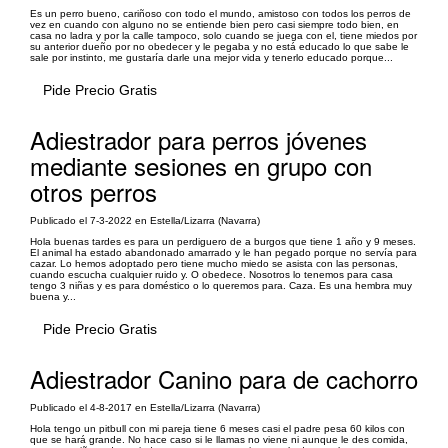
Es un perro bueno, cariñoso con todo el mundo, amistoso con todos los perros de
vez en cuando con alguno no se entiende bien pero casi siempre todo bien, en
casa no ladra y por la calle tampoco, solo cuando se juega con el, tiene miedos por
su anterior dueño por no obedecer y le pegaba y no está educado lo que sabe le
sale por instinto, me gustaría darle una mejor vida y tenerlo educado porque...
Pide Precio Gratis
Adiestrador para perros jóvenes
mediante sesiones en grupo con
otros perros
Publicado el 7-3-2022 en Estella/Lizarra (Navarra)
Hola buenas tardes es para un perdiguero de a burgos que tiene 1 año y 9 meses.
El animal ha estado abandonado amarrado y le han pegado porque no servía para
cazar. Lo hemos adoptado pero tiene mucho miedo se asista con las personas,
cuando escucha cualquier ruido y. O obedece. Nosotros lo tenemos para casa
tengo 3 niñas y es para doméstico o lo queremos para. Caza. Es una hembra muy
buena y...
Pide Precio Gratis
Adiestrador Canino para de cachorro
Publicado el 4-8-2017 en Estella/Lizarra (Navarra)
Hola tengo un pitbull con mi pareja tiene 6 meses casi el padre pesa 60 kilos con
que se hará grande. No hace caso si le llamas no viene ni aunque le des comida,