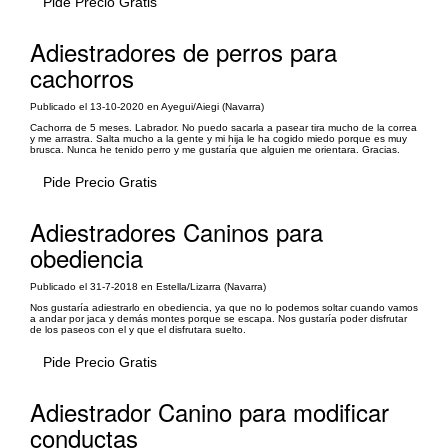
Pide Precio Gratis
Adiestradores de perros para
cachorros
Publicado el 13-10-2020 en Ayegui/Aiegi (Navarra)
Cachorra de 5 meses. Labrador. No puedo sacarla a pasear tira mucho de la correa
y me arrastra. Salta mucho a la gente y mi hija le ha cogido miedo porque es muy
brusca. Nunca he tenido perro y me gustaría que alguien me orientara. Gracias.
Pide Precio Gratis
Adiestradores Caninos para
obediencia
Publicado el 31-7-2018 en Estella/Lizarra (Navarra)
Nos gustaría adiestrarlo en obediencia, ya que no lo podemos soltar cuando vamos
a andar por jaca y demás montes porque se escapa. Nos gustaría poder disfrutar
de los paseos con el y que el disfrutara suelto.
Pide Precio Gratis
Adiestrador Canino para modificar
conductas