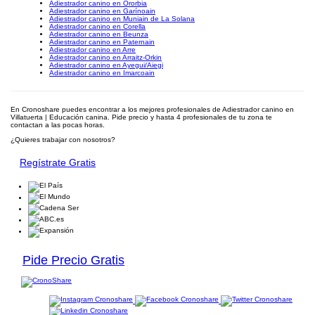
Adiestrador canino en Ororbia
Adiestrador canino en Garínoain
Adiestrador canino en Muniain de La Solana
Adiestrador canino en Corella
Adiestrador canino en Beunza
Adiestrador canino en Paternain
Adiestrador canino en Arre
Adiestrador canino en Arraitz-Orkin
Adiestrador canino en Ayegui/Aiegi
Adiestrador canino en Imarcoain
En Cronoshare puedes encontrar a los mejores profesionales de Adiestrador canino en
Villatuerta | Educación canina. Pide precio y hasta 4 profesionales de tu zona te
contactan a las pocas horas.
¿Quieres trabajar con nosotros?
Regístrate Gratis
Pide Precio Gratis