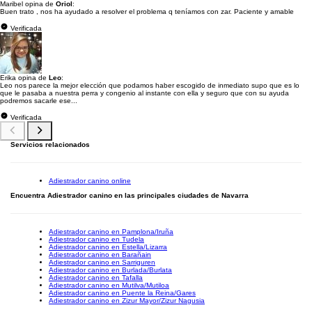
Maribel opina de
Oriol
:
Buen trato , nos ha ayudado a resolver el problema q teníamos con zar. Paciente y amable
Verificada
Erika opina de
Leo
:
Leo nos parece la mejor elección que podamos haber escogido de inmediato supo que es lo
que le pasaba a nuestra perra y congenio al instante con ella y seguro que con su ayuda
podremos sacarle ese...
Verificada
Servicios relacionados
Adiestrador canino online
Encuentra Adiestrador canino en las principales ciudades de Navarra
Adiestrador canino en Pamplona/Iruña
Adiestrador canino en Tudela
Adiestrador canino en Estella/Lizarra
Adiestrador canino en Barañain
Adiestrador canino en Sarriguren
Adiestrador canino en Burlada/Burlata
Adiestrador canino en Tafalla
Adiestrador canino en Mutilva/Mutiloa
Adiestrador canino en Puente la Reina/Gares
Adiestrador canino en Zizur Mayor/Zizur Nagusia