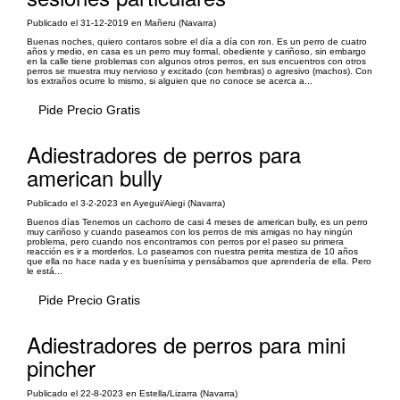
Publicado el 31-12-2019 en Mañeru (Navarra)
Buenas noches, quiero contaros sobre el día a día con ron. Es un perro de cuatro
años y medio, en casa es un perro muy formal, obediente y cariñoso, sin embargo
en la calle tiene problemas con algunos otros perros, en sus encuentros con otros
perros se muestra muy nervioso y excitado (con hembras) o agresivo (machos). Con
los extraños ocurre lo mismo, si alguien que no conoce se acerca a...
Pide Precio Gratis
Adiestradores de perros para
american bully
Publicado el 3-2-2023 en Ayegui/Aiegi (Navarra)
Buenos días Tenemos un cachorro de casi 4 meses de american bully, es un perro
muy cariñoso y cuando paseamos con los perros de mis amigas no hay ningún
problema, pero cuando nos encontramos con perros por el paseo su primera
reacción es ir a morderlos. Lo paseamos con nuestra perrita mestiza de 10 años
que ella no hace nada y es buenísima y pensábamos que aprendería de ella. Pero
le está...
Pide Precio Gratis
Adiestradores de perros para mini
pincher
Publicado el 22-8-2023 en Estella/Lizarra (Navarra)