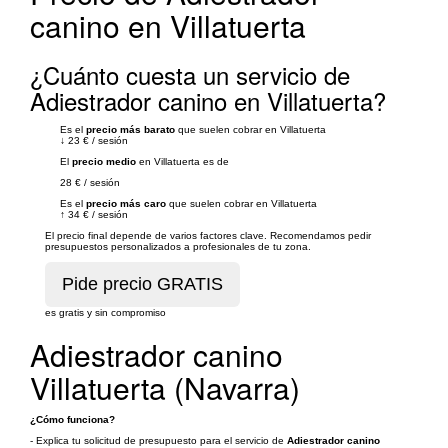
canino en Villatuerta
¿Cuánto cuesta un servicio de
Adiestrador canino en Villatuerta?
Es el
precio más barato
que suelen cobrar en Villatuerta
↓
23 €
/
sesión
El
precio medio
en Villatuerta es de
28 €
/
sesión
Es el
precio más caro
que suelen cobrar en Villatuerta
↑
34 €
/
sesión
El precio final depende de varios factores clave. Recomendamos pedir
presupuestos personalizados a profesionales de tu zona.
es gratis y sin compromiso
Adiestrador canino
Villatuerta (Navarra)
¿Cómo funciona?
- Explica tu solicitud de presupuesto para el servicio de
Adiestrador canino