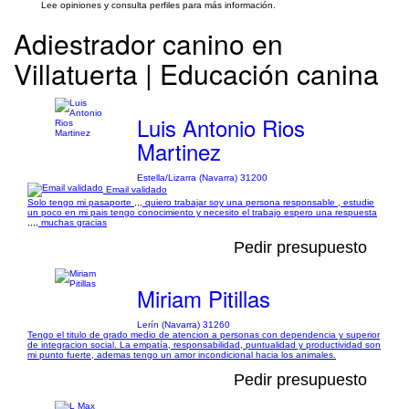
Lee opiniones y consulta perfiles para más información.
Adiestrador canino en
Villatuerta | Educación canina
Luis Antonio Rios
Martinez
Estella/Lizarra (Navarra) 31200
Email validado
Solo tengo mi pasaporte ,,, quiero trabajar soy una persona responsable , estudie
un poco en mi pais tengo conocimiento y necesito el trabajo espero una respuesta
,,,, muchas gracias
Pedir presupuesto
Miriam Pitillas
Lerín (Navarra) 31260
Tengo el titulo de grado medio de atencion a personas con dependencia y superior
de integracion social. La empatía, responsabilidad, puntualidad y productividad son
mi punto fuerte, ademas tengo un amor incondicional hacia los animales.
Pedir presupuesto