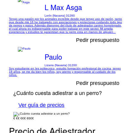
L Max Asga
Lerín (Navarra) 31260
Tengo una pasión por los animales increíble desde que tengo uso de razón, tanto
que desde mis 16 he trabajado con asociaciones y protectoras cuidando todo tipo
de perros y gatos. Además dispongo del título de adiestrador canino homologado,
el cual ahora es indispensable para poder trabajar en este sector. Mi amplia
experiencia y estudios te garantizan que tu perro esta en manos de alguien...
Pedir presupuesto
Paulo
Lizarra (Navarra) 31200
Soy estudiante en íes politecnico, estudio formación profesional de cocina, tengo
18 años, se me da bien los niños, soy atento y responsable al cuidado de los
niños.
Pedir presupuesto
¿Cuánto cuesta adiestrar a un perro?
Ver guía de precios
€
€€
€€€
€€€€
Precio de Adiestrador