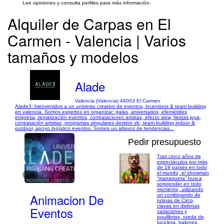
Lee opiniones y consulta perfiles para más información.
Alquiler de Carpas en El
Carmen - Valencia | Varios
tamaños y modelos
Alade
Valencia (Valencia) 46003 El Carmen
Alade3: bienvenidos a un universo creativo de eventos, incentivos & team building
en valencia. Somos expertos en organizar: galas, aniversarios, efemérides
empresa, tematización eventos, contrataciones artistas, efecto wow, fiestas joya,
contratación artistas, programas singulares destino vlc, team building indoor &
outdoor, apoyo logístico eventos. Somos un altavoz de tendencias...
Pedir presupuesto
Tras cinco años de
espectáculos por más
de 19 países en todo
el mundo, el showman
1/8
“marraqueta” busca
sorprender en todo
momento, utilizando
Animacion De
un combinando de
rutinas de Circo,
clavas en distintas
Eventos
variaciones y
equilibrios, rueda de
bicicleta, balones,