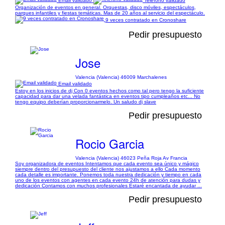
Email validado
Teléfono validado
Organización de eventos en general. Orquestas, disco móviles, espectáculos,
parques infantiles y fiestas temáticas. Mas de 20 años al servicio del espectáculo.
9 veces contratado en Cronoshare
Pedir presupuesto
Jose
Valencia (Valencia) 46009 Marchalenes
Email validado
Estoy en los inicios de dj Con 0 eventos hechos como tal pero tengo la suficiente
capacidad para dar una velada fantástica en eventos tipo cumpleaños etc... No
tengo equipo deberían proporcionarmelo. Un saludo dj slave
Pedir presupuesto
Rocio Garcia
Valencia (Valencia) 46023 Peña Roja Av Francia
Soy organizadora de eventos Intentamos que cada evento sea único y mágico
siempre dentro del presupuesto del cliente nos ajustamos a ello Cada momento
cada detalle es importante. Ponemos toda nuestra dedicación y tiempo en cada
uno de los eventos con agentes en cada evento 24h de atención para dudas y
dedicación Contamos con muchos profesionales Estaré encantada de ayudar ...
Pedir presupuesto