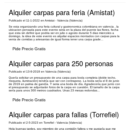
Alquiler carpas para feria (Amistat)
Publicado el 11-1-2022 en Amistat - Valencia (Valencia)
Se esta organizando una feria cultural y gastronomica colombiana en valencia , la
ubicacion pensada para este evento seria en la plaza del puente las flores, fecha
que esta sin definir que podria ser en julio o agosto durante 5 dias miercoles a
domingo, la idea de este evento es alquilar espacios montados con carpas para la
venta de comidas y artesanias de igual forma tener una carpa grade...
Pide Precio Gratis
Alquiler carpas para 250 personas
Publicado el 13-9-2018 en Valencia (Valencia)
Quería solicitar un presupuesto de una carpa para boda completa (doble techo,
moqueta, iluminación) tendría que ser con contrapeso. La boda sería el 8 de junio
de 2019 en palma de gandía. Y seria una boda de día. Agradecería que junto con
el presupuesto se adjuntarán fotos de la carpa en cuestión. El tamaño de la carpa
sería para unos 300 metros cuadrados. Unas 23 mesas redondas...
Pide Precio Gratis
Alquiler carpas para fallas (Torrefiel)
Publicado el 2-5-2023 en Torrefiel - Valencia (Valencia)
Hola buenas tardes, soy miembro de una comisión fallera y me gustaría que me