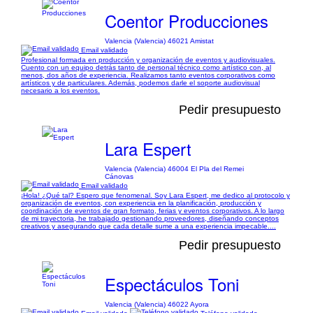
Coentor Producciones
Valencia (Valencia) 46021 Amistat
Email validado
Profesional formada en producción y organización de eventos y audiovisuales.
Cuento con un equipo detrás tanto de personal técnico como artístico con, al
menos, dos años de experiencia. Realizamos tanto eventos corporativos como
artísticos y de particulares. Además, podemos darle el soporte audiovisual
necesario a los eventos.
Pedir presupuesto
Lara Espert
Valencia (Valencia) 46004 El Pla del Remei
Cánovas
Email validado
¡Hola! ¿Qué tal? Espero que fenomenal. Soy Lara Espert, me dedico al protocolo y
organización de eventos, con experiencia en la planificación, producción y
coordinación de eventos de gran formato, ferias y eventos corporativos. A lo largo
de mi trayectoria, he trabajado gestionando proveedores, diseñando conceptos
creativos y asegurando que cada detalle sume a una experiencia impecable....
Pedir presupuesto
Espectáculos Toni
Valencia (Valencia) 46022 Ayora