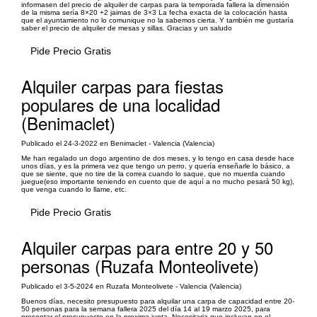
informasen del precio de alquiler de carpas para la temporada fallera la dimensión
de la misma sería 8×20 +2 jaimas de 3×3 La fecha exacta de la colocación hasta
que el ayuntamiento no lo comunique no la sabemos cierta. Y también me gustaría
saber el precio de alquiler de mesas y sillas. Gracias y un saludo
Pide Precio Gratis
Alquiler carpas para fiestas
populares de una localidad
(Benimaclet)
Publicado el 24-3-2022 en Benimaclet - Valencia (Valencia)
Me han regalado un dogo argentino de dos meses, y lo tengo en casa desde hace
unos días, y es la primera vez que tengo un perro, y quería enseñarle lo básico, a
que se siente, que no tire de la correa cuando lo saque, que no muerda cuando
juegue(eso importante teniendo en cuento que de aquí a no mucho pesará 50 kg),
que venga cuando lo llame, etc.
Pide Precio Gratis
Alquiler carpas para entre 20 y 50
personas (Ruzafa Monteolivete)
Publicado el 3-5-2024 en Ruzafa Monteolivete - Valencia (Valencia)
Buenos días, necesito presupuesto para alquilar una carpa de capacidad entre 20-
50 personas para la semana fallera 2025 del día 14 al 19 marzo 2025, para
presentar el presupuesto en la proxima junta. Necesitaria que incluyan en el