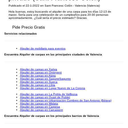
Publicado el 22-1-2022 en Sant Francesc Colón - Valencia (Valencia)
Hola buenas, estoy buscando el alquiler de una carpa para los días 12-13 de
marzo. Sería para una celebración de un cumpleaños para 20-30 personas
aproximadamente. ¿Cuál sería el precio estimado? Gracias.
Pide Precio Gratis
Servicios relacionados
Alquiler de mobiliario para eventos
Encuentra Alquiler de carpas en las principales ciudades de Valencia
Alquiler de carpas en Xativa
Alquiler de carpas en Ontinyent
Alquiler de carpas en Alzira
Alquiler de carpas en Sagunt/Sagunto
Alquiler de carpas en Sueca
Alquiler de carpas en Llíria
Alquiler de carpas en Lugar Nuevo de La Corona
Alquiler de carpas en La Pobla de Vallbona
Alquiler de carpas en Quart de Poblet
Alquiler de carpas en Urbanizacion Cumbres de San Antonio (Bétera)
Alquiler de carpas en Mislata
Alquiler de carpas en Carpesa
Alquiler de carpas en Carcaixent
Encuentra Alquiler de carpas en los principales barrios de Valencia