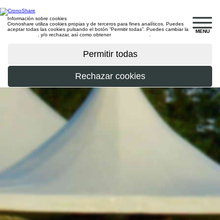
Información sobre cookies
Cronoshare utiliza cookies propias y de terceros para fines analíticos. Puedes
aceptar todas las cookies pulsando el botón “Permitir todas”. Puedes cambiar la
MENU
configuración
, y/o rechazar, así como obtener
más información
.