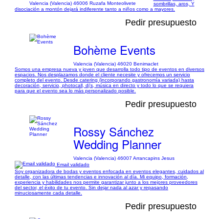
Valencia (Valencia) 46006 Ruzafa Monteolivete
sombrillas, aros, Y
disociación a montón dejará indiferente tanto a niños como a mayores.
Pedir presupuesto
Bohème Events
Valencia (Valencia) 46020 Benimaclet
Somos una empresa nueva y joven que desarrolla todo tipo de eventos en diversos
espacios. Nos desplazamos donde el cliente necesite y ofrecemos un servicio
completo del evento. Desde catering (incorporando gastronomía variada) hasta
decoración, servicio, photocall, dj's, música en directo y todo lo que se requiera
para que el evento sea lo más personalizado posible.
Pedir presupuesto
Rossy Sánchez
Wedding Planner
Valencia (Valencia) 46007 Arrancapins Jesus
Email validado
Soy organizadora de bodas y eventos enfocada en eventos elegantes, cuidados al
detalle, con las últimas tendencias e innovación al día. Mi equipo, formación,
experiencia y habilidades nos permite garantizar junto a los mejores proveedores
del sector, el éxito de tu evento. Sin dejar nada al azar y repasando
minuciosamente cada detalle.
Pedir presupuesto