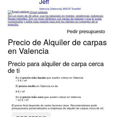
Jeff
Valencia (Valencia) 46019 Torrefiel
Email validado
Soy un joven de 26 años, que ha trabajado en hoteles, residencias, ludotecas,
fiestas infantiles. Soy un joven dinámico con ganas de trabajar y que le gusta
comunicarse y sobre todo pasarlo para que los clientes se contagien de la
emoción.
Pedir presupuesto
Precio de Alquiler de carpas
en Valencia
Precio para alquiler de carpa cerca
de ti
Es el
precio más barato
que suelen cobrar en Valencia
↓
5 €
/
m²
El
precio medio
en Valencia es de
9 €
/
m²
Es el
precio más caro
que suelen cobrar en Valencia
↑
12 €
/
m²
El precio final depende de varios factores clave. Recomendamos pedir
presupuestos personalizados a empresas de alquiler de carpas cerca de mí.