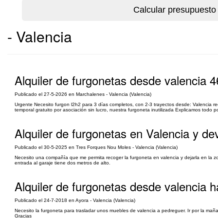
- Valencia
Alquiler de furgonetas desde valencia 
Publicado el 27-5-2026 en Marchalenes - Valencia (Valencia)
Urgente Necesito furgon l2h2 para 3 días completos, con 2-3 trayectos desde: Valencia r
temporal gratuito por asociación sin lucro, nuestra furgoneta inutilizada Explicamos todo p
Alquiler de furgonetas en Valencia y d
Publicado el 30-5-2025 en Tres Forques Nou Moles - Valencia (Valencia)
Necesito una compañía que me permita recoger la furgoneta en valencia y dejarla en la 
entrada al garaje tiene dos metros de alto.
Alquiler de furgonetas desde valencia h
Publicado el 24-7-2018 en Ayora - Valencia (Valencia)
Necesito la furgoneta para trasladar unos muebles de valencia a pedreguer. Ir por la maña
Gracias