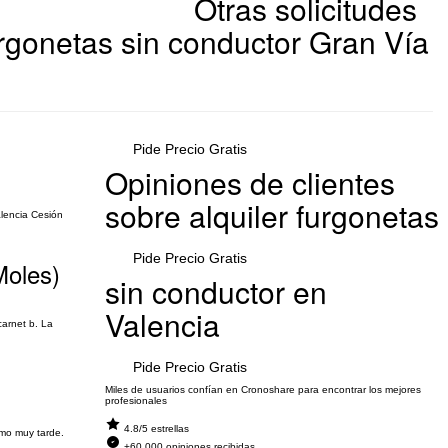
Otras solicitudes
urgonetas sin conductor Gran Vía
Pide Precio Gratis
Opiniones de clientes
sobre alquiler furgonetas
alencia Cesión
Pide Precio Gratis
Moles)
sin conductor en
Valencia
arnet b. La
Pide Precio Gratis
Miles de usuarios confían en Cronoshare para encontrar los mejores
profesionales
4.8/5 estrellas
omo muy tarde.
+60.000 opiniones recibidas