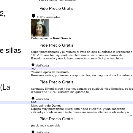
Pide Precio Gratis
2,
100% verificadas
Belén opina de
Raul Grande
:
Pide Precio Gratis
 sillas
Super profesionales y puntuales el trato ha sido buenísimo lo recomiendo
100x100 nos han ayudado mucho hemos hecho una mudanza de
Barcelona murcia y nos lo han puesto todo muy fácil gracias chicos
Verificada
YO
Yolanda opina de
Gustavo
:
Personas serias, puntuales y responsables, sin ninguna duda los volvería
a
Pide Precio Gratis
 (La
contratar. Si tenéis que hacer mudanzas de cualquier tipo llamarles, os los
recomiendo 100%. Gustavo me guardo tu...
Verificada
MM
Marc opina de
Dante
:
Equipo muy profesional. Buen trato hacia el cliente, y una impecable
calidad y coordinación. Dante ofrece un servicio altamente eficiente y a
un
Pide Precio Gratis
precio muy razonable.
Verificada