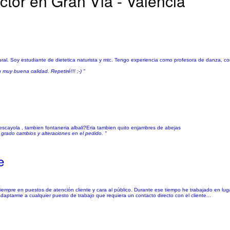
ctor en Gran Vía - Valencia
al. Soy estudiante de dietetica naturista y mtc. Tengo experiencia como profesora de danza, core
 muy buena calidad. Repetiré!!! ;-) "
escayola , tambien fontaneria albali?Eria tambien quito enjambres de abejas
grado cambios y alteraciones en el pedido. "
e
 siempre en puestos de atención cliente y cara al público. Durante ese tiempo he trabajado en lu
aptarme a cualquier puesto de trabajo que requiera un contacto directo con el cliente...