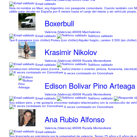
Email validado
Hola mi nombre es Maxi, soy Argentino con pasaporte comunitario. Cuento también con NIE,
válido para circular en España por 6 meses hasta el canje del mismo y sin vehículo propio.
Boxerbull
Valencia (Valencia) 46009 Marchalenes
Email validado
Teléfono validado
Taxi 6 pasajeros (con chófer) Portes (con chófer) Alquiler furgón, camion 3.500 (sin chófer)
Krasimir Nikolov
Valencia (Valencia) 46006 Ruzafa Monteolivete
Email validado
Teléfono validado
Construccion reformar pisos (cocina , baño) interior o exterior, pintura, fontaneria, electri
6 veces contratado en Cronoshare
Edison Bolivar Pino Arteaga
Valencia (Valencia) 46006 Ruzafa Monteolivete
Email validado
Teléfono validado
Soy edison pino, y me gustaría encontrar trabajos relacionados con la conducción de veh
6 veces contratado en Cronoshare
Ana Rubio Alfonso
Valencia (Valencia) 46006 Ruzafa Monteolivete
Email validado
Soy licenciada en psicología por la universidad de valencia. Tengo 25 años y 6 años de ex