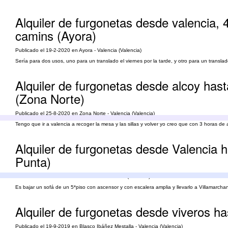
Alquiler de furgonetas desde valencia, 
camins (Ayora)
Publicado el 19-2-2020 en Ayora - Valencia (Valencia)
Sería para dos usos, uno para un translado el viernes por la tarde, y otro para un transla
Alquiler de furgonetas desde alcoy hast
(Zona Norte)
Publicado el 25-8-2020 en Zona Norte - Valencia (Valencia)
Tengo que ir a valencia a recoger la mesa y las sillas y volver yo creo que con 3 horas de 
Alquiler de furgonetas desde Valencia h
Punta)
Publicado el 15-6-2026 en La Punta - Valencia (Valencia)
Es bajar un sofá de un 5*piso con ascensor y con escalera amplia y llevarlo a Villamarcha
Alquiler de furgonetas desde viveros h
Publicado el 19-9-2019 en Blasco Ibáñez Mestalla - Valencia (Valencia)