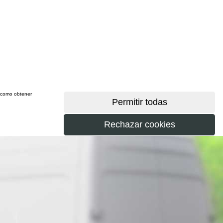
sí como obtener
más