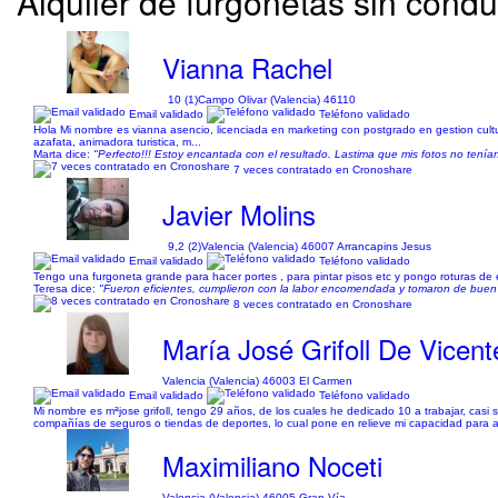
Alquiler de furgonetas sin condu
Vianna Rachel
10 (1)
Campo Olivar (Valencia) 46110
Email validado
Teléfono validado
Hola Mi nombre es vianna asencio, licenciada en marketing con postgrado en gestion cultur
azafata, animadora turistica, m...
Marta dice:
"Perfecto!!! Estoy encantada con el resultado. Lastima que mis fotos no tenían
7 veces contratado en Cronoshare
Javier Molins
9,2 (2)
Valencia (Valencia) 46007 Arrancapins Jesus
Email validado
Teléfono validado
Tengo una furgoneta grande para hacer portes , para pintar pisos etc y pongo roturas de 
Teresa dice:
"Fueron eficientes, cumplieron con la labor encomendada y tomaron de buen 
8 veces contratado en Cronoshare
María José Grifoll De Vicent
Valencia (Valencia) 46003 El Carmen
Email validado
Teléfono validado
Mi nombre es mªjose grifoll, tengo 29 años, de los cuales he dedicado 10 a trabajar, casi
compañías de seguros o tiendas de deportes, lo cual pone en relieve mi capacidad para ad
Maximiliano Noceti
Valencia (Valencia) 46005 Gran Vía