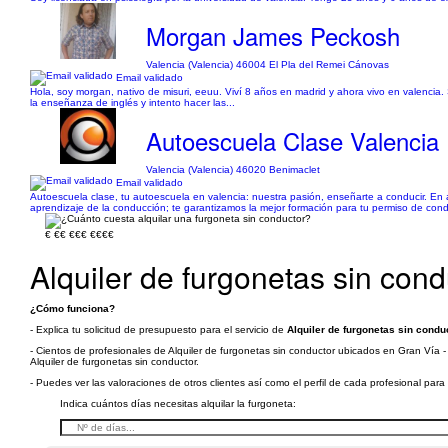
Morgan James Peckosh
Valencia (Valencia) 46004 El Pla del Remei Cánovas
Email validado
Hola, soy morgan, nativo de misuri, eeuu. Viví 8 años en madrid y ahora vivo en valencia
la enseñanza de inglés y intento hacer las...
Autoescuela Clase Valencia
Valencia (Valencia) 46020 Benimaclet
Email validado
Autoescuela clase, tu autoescuela en valencia: nuestra pasión, enseñarte a conducir. En 
aprendizaje de la conducción; te garantizamos la mejor formación para tu permiso de condu
€
€€
€€€
€€€€
Alquiler de furgonetas sin cond
¿Cómo funciona?
- Explica tu solicitud de presupuesto para el servicio de
Alquiler de furgonetas sin condu
- Cientos de profesionales de Alquiler de furgonetas sin conductor ubicados en Gran Vía - 
Alquiler de furgonetas sin conductor.
- Puedes ver las valoraciones de otros clientes así como el perfil de cada profesional par
Indica cuántos días necesitas alquilar la furgoneta: