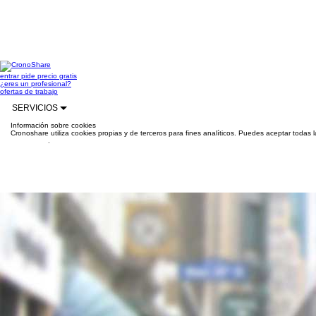
entrar
pide precio gratis
¿eres un profesional?
ofertas de trabajo
SERVICIOS
Información sobre cookies
Cronoshare utiliza cookies propias y de terceros para fines analíticos. Puedes aceptar todas 
información
.