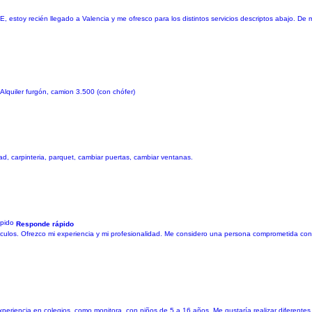
 estoy recién llegado a Valencia y me ofresco para los distintos servicios descriptos abajo. De
 Alquiler furgón, camion 3.500 (con chófer)
cidad, carpinteria, parquet, cambiar puertas, cambiar ventanas.
Responde rápido
ículos. Ofrezco mi experiencia y mi profesionalidad. Me considero una persona comprometida con 
periencia en colegios, como monitora, con niños de 5 a 16 años. Me gustaría realizar diferentes