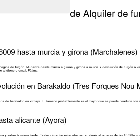
de Alquiler de f
46009 hasta murcia y girona (Marchalenes)
ecogida de furgón, Mudanza desde murcia a girona y girona a murcia Y devolución de furgón a v
or teléfono o email. Fátima
evolución en Barakaldo (Tres Forques Nou 
zona de barakaldo en vizcaya. El tamaño probablemente es el mayor que se pueda conducir con c
asta alicante (Ayora)
na y volver la misma tarde. Es decir intentar estar otra vez en dénia al rededor de las 18:30hr c