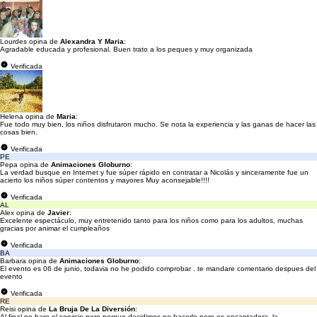
Lourdes opina de
Alexandra Y Maria
:
Agradable educada y profesional. Buen trato a los peques y muy organizada
Verificada
Helena opina de
Maria
:
Fue todo muy bien, los niños disfrutaron mucho. Se nota la experiencia y las ganas de hacer las
cosas bien.
Verificada
PE
Pepa opina de
Animaciones Globurno
:
La verdad busque en Internet y fue súper rápido en contratar a Nicolás y sinceramente fue un
acierto los niños súper contentos y mayores Muy aconsejable!!!!
Verificada
AL
Alex opina de
Javier
:
Excelente espectáculo, muy entretenido tanto para los niños como para los adultos, muchas
gracias por animar el cumpleaños
Verificada
BA
Barbara opina de
Animaciones Globurno
:
El evento es 06 de junio, todavia no he podido comprobar . te mandare comentario despues del
evento
Verificada
RE
Reisi opina de
La Bruja De La Diversión
:
Al final no hare el servicio pero porque decidimos no hacerlo pero es encantadora, la