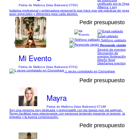
de instructora
certificado por la Yoga
Palma de Mallorca (Islas Baleares) 07001
Alliance y soy
bailarina profesional y entrenadora personal lo que hace que mis prácticas de yoga
sean especiales y diferentes para cada alumno.
Pedir presupuesto
Email validado
Teléfono validado
1/4
Responde rápido
Servicio de eventos
Decoración de
Mi Evento
eventos Iluminación
Diseño floral
Diseñamos eventos
Palma de Mallorca (Islas Baleares) 07011
1 veces contratado en Cronoshare
Pedir presupuesto
Mayra
Palma de Mallorca (Islas Baleares) 07198
Soy una persona muy dedicada y responsable con las tareas que me asignan.
Tengo facilidad para relacionarme con personas teniendo presente el respeto, la
empatía y la buena comunicación.
Pedir presupuesto