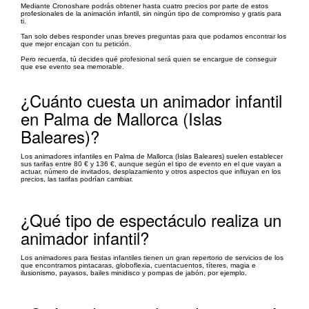
Mediante Cronoshare podrás obtener hasta cuatro precios por parte de estos
profesionales de la animación infantil, sin ningún tipo de compromiso y gratis para
ti.
Tan solo debes responder unas breves preguntas para que podamos encontrar los
que mejor encajan con tu petición.
Pero recuerda, tú decides qué profesional será quien se encargue de conseguir
que ese evento sea memorable.
¿Cuánto cuesta un animador infantil
en Palma de Mallorca (Islas
Baleares)?
Los animadores infantiles en Palma de Mallorca (Islas Baleares) suelen establecer
sus tarifas entre 80 € y 136 €, aunque según el tipo de evento en el que vayan a
actuar, número de invitados, desplazamiento y otros aspectos que influyan en los
precios, las tarifas podrían cambiar.
¿Qué tipo de espectáculo realiza un
animador infantil?
Los animadores para fiestas infantiles tienen un gran repertorio de servicios de los
que encontramos pintacaras, globoflexia, cuentacuentos, títeres, magia e
ilusionismo, payasos, bailes minidisco y pompas de jabón, por ejemplo.