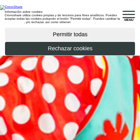
Información sobre cookies
Cronoshare utiliza cookies propias y de terceros para fines analíticos. Puedes
aceptar todas las cookies pulsando el botón “Permitir todas”. Puedes cambiar la
MENU
configuración
, y/o rechazar, así como obtener
más información
.