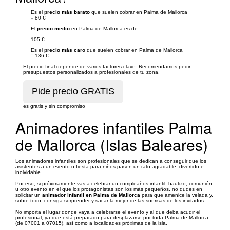
Es el
precio más barato
que suelen cobrar en Palma de Mallorca
↓
80 €
El
precio medio
en Palma de Mallorca es de
105 €
Es el
precio más caro
que suelen cobrar en Palma de Mallorca
↑
136 €
El precio final depende de varios factores clave. Recomendamos pedir
presupuestos personalizados a profesionales de tu zona.
es gratis y sin compromiso
Animadores infantiles Palma
de Mallorca (Islas Baleares)
Los animadores infantiles son profesionales que se dedican a conseguir que los
asistentes a un evento o fiesta para niños pasen un rato agradable, divertido e
inolvidable.
Por eso, si próximamente vas a celebrar un cumpleaños infantil, bautizo, comunión
u otro evento en el que los protagonistas son los más pequeños, no dudes en
solicitar un
animador infantil en Palma de Mallorca
para que amenice la velada y,
sobre todo, consiga sorprender y sacar la mejor de las sonrisas de los invitados.
No importa el lugar donde vaya a celebrarse el evento y al que deba acudir el
profesional, ya que está preparado para desplazarse por toda Palma de Mallorca
(de 07001 a 07015), así como a localidades próximas de la isla.