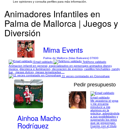
Lee opiniones y consulta perfiles para más información.
Animadores Infantiles en
Palma de Mallorca | Juegos y
Diversión
Mima Events
Palma de Mallorca (Islas Baleares) 07600
Email validado
Teléfono validado
Animacion infantil en general, especializados en personajes animados disney,
musica ,discoteca e iluminacion, decoracion de eventos, castillos hinchables, candy
bar , mesas dulces, mesas tematizadas ...
11 veces contratado en Cronoshare
Pedir presupuesto
Email validado
Me apasiona el yoga
1/12
y me encanta
introducir a mis
alumnos en la
práctica, adaptándola
Ainhoa Macho
a sus posibilidades y
superando los retos
Rodríguez
que se propongan.
Cuento con el título