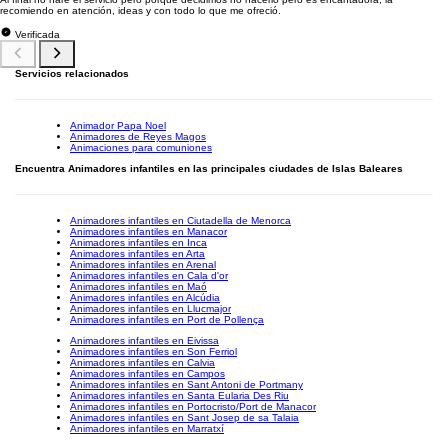
recomiendo en atención, ideas y con todo lo que me ofreció.
Verificada
Servicios relacionados
Animador Papa Noel
Animadores de Reyes Magos
Animaciones para comuniones
Encuentra Animadores infantiles en las principales ciudades de Islas Baleares
Animadores infantiles en Ciutadella de Menorca
Animadores infantiles en Manacor
Animadores infantiles en Inca
Animadores infantiles en Arta
Animadores infantiles en Arenal
Animadores infantiles en Cala d'or
Animadores infantiles en Maó
Animadores infantiles en Alcúdia
Animadores infantiles en Llucmajor
Animadores infantiles en Port de Pollença
Animadores infantiles en Eivissa
Animadores infantiles en Son Ferriol
Animadores infantiles en Calvia
Animadores infantiles en Campos
Animadores infantiles en Sant Antoni de Portmany
Animadores infantiles en Santa Eularia Des Riu
Animadores infantiles en Portocristo/Port de Manacor
Animadores infantiles en Sant Josep de sa Talaia
Animadores infantiles en Marratxí