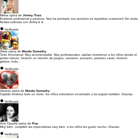
Mireia opina de
Jimmy Trias
:
Exelente profesional y persona. Nos ha prestado sus servicios en repetidas ocasiones! Sin duda
fiestas exitosas con Jimmy☺️☺️
Verificada
Silvia opina de
Mundo Samadry
:
Todo fenomenal. Muy recomendable. Muy profesionales, sabían entretener a los niños desde el
primer minuto, hicieron un montón de juegos, cantaron, actuaron, pintaron caras, hicieron
globos, todo...
Verificada
Vanesa opina de
Mundo Samadry
:
Capitán América todo un cierto. los niños estuvieron encantado y los papás también. Gracias
Verificada
Ana Claudia opina de
Pep
:
Muy bien, cumplido las expectativas muy bien, a los niños les gusto mucho. Gracias
Verificada