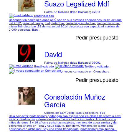
Suazo Legalized Mdf
Palma de Mallorca (Islas Baleares) 07011
Email validado
Bartender en bares peruanos perú sac en sus diversas operaciones 25 de octubre
del 2012 peña del cárajo , help retro bar , salsa king rumba bar , karma disco bar ,
míster fish disco bar ,18 de marzo del 2014 discotecas con capacidad máxima de
2,000 personas. Bart...
Pedir presupuesto
David
Palma de Mallorca (Islas Baleares) 07001
Email validado
Teléfono validado
4 veces contratado en Cronoshare
Pedir presupuesto
Consolación Muñoz
García
Colonia de Sant Jordi (Islas Baleares) 07638
Hola soy actriz profesional y pedagoga con experiencia en clases de teatro a nivel
inicial y nivel medio y clases de teatro físico a todos los niveles. Animadora con
niños de entre 3 y 16 años y personas mayores, monitora de aqua zumba y de
diferentes shows en Terra y Aqua Natura, Benidorm. Monitora de teatro para
personas con alzheimer. Soy una chica trabajadora, profesional y muy buena...