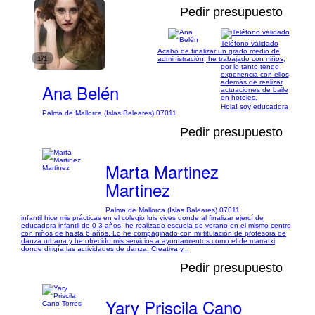
Pedir presupuesto
Teléfono validado
Acabo de finalizar un grado medio de
1/1
administración, he trabajado con niños,
por lo tanto tengo
experiencia con ellos
además de realizar
Ana Belén
actuaciones de baile
en hoteles.
Hola! soy educadora
Palma de Mallorca (Islas Baleares) 07011
Pedir presupuesto
Marta Martinez
Martinez
Palma de Mallorca (Islas Baleares) 07011
infantil hice mis prácticas en el colegio luis vives donde al finalizar ejercí de
educadora infantil de 0-3 años, he realizado escuela de verano en el mismo centro
con niños de hasta 6 años. Lo he compaginado con mi titulación de profesora de
danza urbana y he ofrecido mis servicios a ayuntamientos como el de marratxi
donde dirigía las actividades de danza. Creativa y...
Pedir presupuesto
Yary Priscila Cano