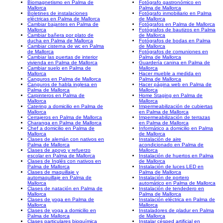
Biomagnetismo en Palma de
Fotógrafo gastronómico en
Mallorca
Palma de Mallorca
Boletines de instalaciones
Fotógrafo inmobiliario en Palma
eléctricas en Palma de Mallorca
de Mallorca
Cambiar bajantes en Palma de
Fotógrafos en Palma de Mallorca
Mallorca
Fotógrafos de bautizos en Palma
Cambiar bañera por plato de
de Mallorca
ducha en Palma de Mallorca
Fotógrafos de bodas en Palma
Cambiar cisterna de wc en Palma
de Mallorca
de Mallorca
Fotógrafos de comuniones en
Cambiar las puertas de interior
Palma de Mallorca
vivienda en Palma de Mallorca
Guardería canina en Palma de
Cambiar suelo en Palma de
Mallorca
Mallorca
Hacer mueble a medida en
Canguros en Palma de Mallorca
Palma de Mallorca
Canguros de habla inglesa en
Hacer página web en Palma de
Palma de Mallorca
Mallorca
Carpinteros en Palma de
Home Staging en Palma de
Mallorca
Mallorca
Catering a domicilio en Palma de
Impermeabilización de cubiertas
Mallorca
en Palma de Mallorca
Cerrajeros en Palma de Mallorca
Impermeabilización de terrazas
Charanga en Palma de Mallorca
en Palma de Mallorca
Chef a domicilio en Palma de
Informático a domicilio en Palma
Mallorca
de Mallorca
Clases de alemán con nativos en
Instalación de aire
Palma de Mallorca
acondicionado en Palma de
Clases de apoyo y refuerzo
Mallorca
escolar en Palma de Mallorca
Instalación de huertos en Palma
Clases de Inglés con nativos en
de Mallorca
Palma de Mallorca
Instalación de luces LED en
Clases de maquillaje y
Palma de Mallorca
automaquillaje en Palma de
Instalación de portero
Mallorca
automático en Palma de Mallorca
Clases de natación en Palma de
Instalación de tendedero en
Mallorca
Palma de Mallorca
Clases de yoga en Palma de
Instalación eléctrica en Palma de
Mallorca
Mallorca
Clases de yoga a domicilio en
Instaladores de pladur en Palma
Palma de Mallorca
de Mallorca
Clases particulares bioquímica
Instalar césped artificial en