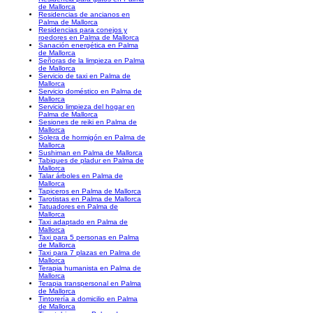
de Mallorca
Residencias de ancianos en
Palma de Mallorca
Residencias para conejos y
roedores en Palma de Mallorca
Sanación energética en Palma
de Mallorca
Señoras de la limpieza en Palma
de Mallorca
Servicio de taxi en Palma de
Mallorca
Servicio doméstico en Palma de
Mallorca
Servicio limpieza del hogar en
Palma de Mallorca
Sesiones de reiki en Palma de
Mallorca
Solera de hormigón en Palma de
Mallorca
Sushiman en Palma de Mallorca
Tabiques de pladur en Palma de
Mallorca
Talar árboles en Palma de
Mallorca
Tapiceros en Palma de Mallorca
Tarotistas en Palma de Mallorca
Tatuadores en Palma de
Mallorca
Taxi adaptado en Palma de
Mallorca
Taxi para 5 personas en Palma
de Mallorca
Taxi para 7 plazas en Palma de
Mallorca
Terapia humanista en Palma de
Mallorca
Terapia transpersonal en Palma
de Mallorca
Tintorería a domicilio en Palma
de Mallorca