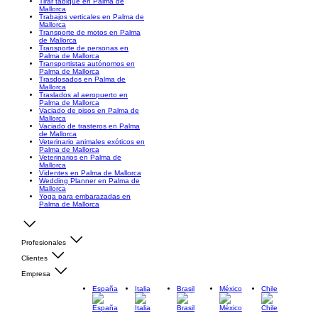
Tirar tabique en Palma de
Mallorca
Trabajos verticales en Palma de
Mallorca
Transporte de motos en Palma
de Mallorca
Transporte de personas en
Palma de Mallorca
Transportistas autónomos en
Palma de Mallorca
Trasdosados en Palma de
Mallorca
Traslados al aeropuerto en
Palma de Mallorca
Vaciado de pisos en Palma de
Mallorca
Vaciado de trasteros en Palma
de Mallorca
Veterinario animales exóticos en
Palma de Mallorca
Veterinarios en Palma de
Mallorca
Videntes en Palma de Mallorca
Wedding Planner en Palma de
Mallorca
Yoga para embarazadas en
Palma de Mallorca
Profesionales
Clientes
Empresa
España
Italia
Brasil
México
Chile