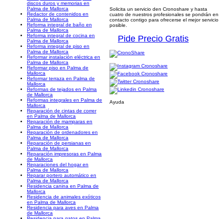
discos duros y memorias en
Palma de Mallorca
Solicita un servicio den Cronoshare y hasta
Redactor de contenidos en
cuatro de nuestros profesionales se pondrán en
Palma de Mallorca
contacto contigo para ofrecerse el mejor servicio
Reforma integral de baño en
posible.
Palma de Mallorca
Reforma integral de cocina en
Pide Precio Gratis
Palma de Mallorca
Reforma integral de piso en
Palma de Mallorca
Reformar instalación eléctrica en
Palma de Mallorca
Reformar piso en Palma de
Mallorca
Reformar terraza en Palma de
Mallorca
Reformas de tejados en Palma
de Mallorca
Reformas integrales en Palma de
Ayuda
Mallorca
Reparación de cintas de correr
en Palma de Mallorca
Reparación de mamparas en
Palma de Mallorca
Reparación de ordenadores en
Palma de Mallorca
Reparación de persianas en
Palma de Mallorca
Reparación impresoras en Palma
de Mallorca
Reparaciones del hogar en
Palma de Mallorca
Reparar portero automático en
Palma de Mallorca
Residencia canina en Palma de
Mallorca
Residencia de animales exóticos
en Palma de Mallorca
Residencia para aves en Palma
de Mallorca
Residencia para gatos en Palma