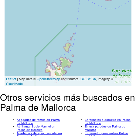
Leaflet
| Map data ©
OpenStreetMap
contributors,
CC-BY-SA
, Imagery ©
CloudMade
Otros servicios más buscados en
Palma de Mallorca
Abogados de familia en Palma
Enfermeras a domicilio en Palma
de Mallorca
de Mallorca
Abrillantar Suelo Mármol en
Enlucir paredes en Palma de
Palma de Mallorca
Mallorca
Academias de apoyo escolar en
Entrenador personal en Palma