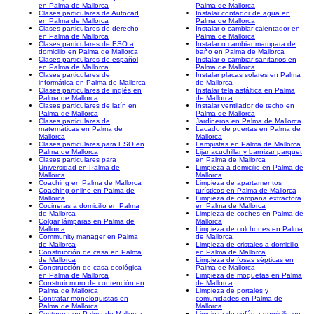
en Palma de Mallorca
Palma de Mallorca
Clases particulares de Autocad
Instalar contador de agua en
en Palma de Mallorca
Palma de Mallorca
Clases particulares de derecho
Instalar o cambiar calentador en
en Palma de Mallorca
Palma de Mallorca
Clases particulares de ESO a
Instalar o cambiar mampara de
domicilio en Palma de Mallorca
baño en Palma de Mallorca
Clases particulares de español
Instalar o cambiar sanitarios en
en Palma de Mallorca
Palma de Mallorca
Clases particulares de
Instalar placas solares en Palma
informática en Palma de Mallorca
de Mallorca
Clases particulares de inglés en
Instalar tela asfáltica en Palma
Palma de Mallorca
de Mallorca
Clases particulares de latín en
Instalar ventilador de techo en
Palma de Mallorca
Palma de Mallorca
Clases particulares de
Jardineros en Palma de Mallorca
matemáticas en Palma de
Lacado de puertas en Palma de
Mallorca
Mallorca
Clases particulares para ESO en
Lampistas en Palma de Mallorca
Palma de Mallorca
Lijar acuchillar y barnizar parquet
Clases particulares para
en Palma de Mallorca
Universidad en Palma de
Limpieza a domicilio en Palma de
Mallorca
Mallorca
Coaching en Palma de Mallorca
Limpieza de apartamentos
Coaching online en Palma de
turísticos en Palma de Mallorca
Mallorca
Limpieza de campana extractora
Cocineras a domicilio en Palma
en Palma de Mallorca
de Mallorca
Limpieza de coches en Palma de
Colgar lámparas en Palma de
Mallorca
Mallorca
Limpieza de colchones en Palma
Community manager en Palma
de Mallorca
de Mallorca
Limpieza de cristales a domicilio
Construcción de casa en Palma
en Palma de Mallorca
de Mallorca
Limpieza de fosas sépticas en
Construcción de casa ecológica
Palma de Mallorca
en Palma de Mallorca
Limpieza de moquetas en Palma
Construir muro de contención en
de Mallorca
Palma de Mallorca
Limpieza de portales y
Contratar monologuistas en
comunidades en Palma de
Palma de Mallorca
Mallorca
Costurera en Palma de Mallorca
Limpieza de sofás a domicilio en