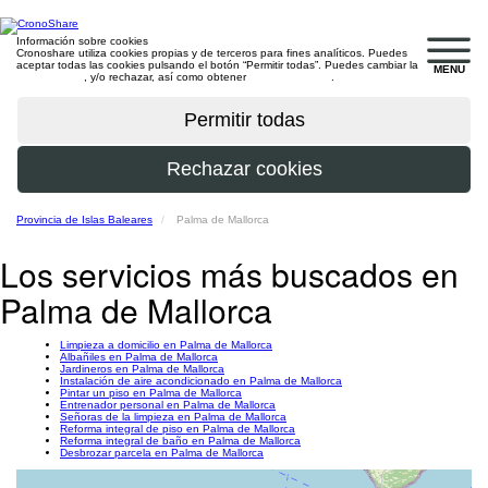
Información sobre cookies
Cronoshare utiliza cookies propias y de terceros para fines analíticos. Puedes
aceptar todas las cookies pulsando el botón “Permitir todas”. Puedes cambiar la
MENU
configuración
, y/o rechazar, así como obtener
más información
.
Provincia de Islas Baleares
Palma de Mallorca
Los servicios más buscados en
Palma de Mallorca
Limpieza a domicilio en Palma de Mallorca
Albañiles en Palma de Mallorca
Jardineros en Palma de Mallorca
Instalación de aire acondicionado en Palma de Mallorca
Pintar un piso en Palma de Mallorca
Entrenador personal en Palma de Mallorca
Señoras de la limpieza en Palma de Mallorca
Reforma integral de piso en Palma de Mallorca
Reforma integral de baño en Palma de Mallorca
Desbrozar parcela en Palma de Mallorca