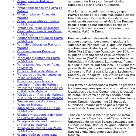
Pintar garaje en Palma de
aeropuerto de Ibza y con las principales
Mallorca
ciudades de Reino Unido y Alemania.
Pintar habitaciones en Palma de
Mallorca
Otra forma de acceder es por mar, ya que
Pintar un piso en Palma de
Palma dispone de el puerto más grande de las
Mallorca
Islas Baleares. Dispone de dos estaciones
Pintor para muebles en Palma
marítimas de servicios en el Muelle de Peraires
de Mallorca
desde donde operar cruceros y barcos con
Pintores en Palma de Mallorca
línea regular con destino a Barcelona, Ibiza,
Planchado a domicilio en Palma
Valencia, Mahón o Denia.
de Mallorca
Plantar césped natural en Palma
Para los profesionales residente es la isla se
de Mallorca
pueden desplazar por carretera gracias a la
Poda de palmeras en Palma de
Autopista de Poniente (Ma-1) que une Palma
Mallorca
con Pasquera, Andrach y el puerto. La carretera
Podar árboles en Palma de
Sóller (Ma-11) que une Palma con con Sóller y
Mallorca
su puerto Otra transitada es la Carretera de
Poner papel pintado en Palma
Valledemosa (Ma-1110) que conecta Palma, la
de Mallorca
Universidad y Valldenosa. La autopista Palma
Poner tarima flotante en Palma
que une a esta ciudad con Inca, La Puebla y el
de Mallorca
puerto de Alcudia. La Autopista de Levante (Ma-
Portes en Palma de Mallorca
19) que une Palma con la la playa, Luchmayor,
Profesores de inglés nativos en
Santañi y el Portopetro. Y la Vía de Cintura (Ma-
Palma de Mallorca
20) que concentra la circulación de Palma.
Profesores particulares de
alemán en Palma de Mallorca
Otra forma de desplazarse a Palma es gracias a
Profesores particulares de inglés
las líneas regulares que la unen con el resto de
en Palma de Mallorca
localidades de la isla. Operan desde la estación
Psicólogos en Palma de Mallorca
de autobuses cerca de plaza España donde
Pulir Suelo en Palma de Mallorca
hay una estación intermodal que ine bus, tren y
Quiromasajista a domicilio en
metro. También disponen de 31 líneas de
Palma de Mallorca
autobuses urbanos perada por la empresa
Quitar gotelé y pintar en Palma
municipal de Transpor Urbans de Palma S.A.
de Mallorca
Recados y recaderos a domicilio
También dispone la isla de servicio de metro
en Palma de Mallorca
que une plaza España con el Campus de la
Recogida de electrodomésticos
Universidad de las islas Baleares pasando por
en Palma de Mallorca
el Barrio de Son Oliva, el Polígono Industrial de
Recogida de muebles en Palma
Son Castelló y el núcleo metropolitano de Son
de Mallorca
Sardina y otra línea entre plaza España y
Recuperación de datos para
Mariachi.