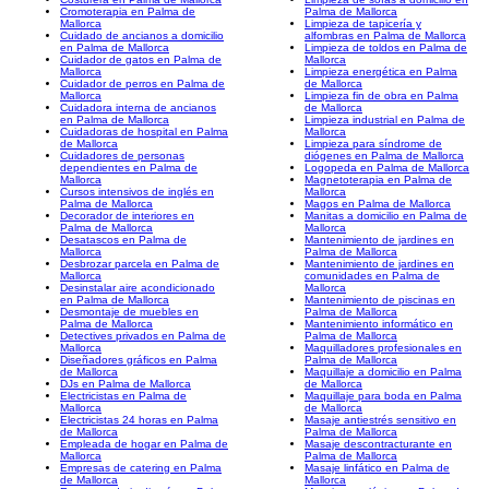
Cromoterapia en Palma de
Palma de Mallorca
Mallorca
Limpieza de tapicería y
Cuidado de ancianos a domicilio
alfombras en Palma de Mallorca
en Palma de Mallorca
Limpieza de toldos en Palma de
Cuidador de gatos en Palma de
Mallorca
Mallorca
Limpieza energética en Palma
Cuidador de perros en Palma de
de Mallorca
Mallorca
Limpieza fin de obra en Palma
Cuidadora interna de ancianos
de Mallorca
en Palma de Mallorca
Limpieza industrial en Palma de
Cuidadoras de hospital en Palma
Mallorca
de Mallorca
Limpieza para síndrome de
Cuidadores de personas
diógenes en Palma de Mallorca
dependientes en Palma de
Logopeda en Palma de Mallorca
Mallorca
Magnetoterapia en Palma de
Cursos intensivos de inglés en
Mallorca
Palma de Mallorca
Magos en Palma de Mallorca
Decorador de interiores en
Manitas a domicilio en Palma de
Palma de Mallorca
Mallorca
Desatascos en Palma de
Mantenimiento de jardines en
Mallorca
Palma de Mallorca
Desbrozar parcela en Palma de
Mantenimiento de jardines en
Mallorca
comunidades en Palma de
Desinstalar aire acondicionado
Mallorca
en Palma de Mallorca
Mantenimiento de piscinas en
Desmontaje de muebles en
Palma de Mallorca
Palma de Mallorca
Mantenimiento informático en
Detectives privados en Palma de
Palma de Mallorca
Mallorca
Maquilladores profesionales en
Diseñadores gráficos en Palma
Palma de Mallorca
de Mallorca
Maquillaje a domicilio en Palma
DJs en Palma de Mallorca
de Mallorca
Electricistas en Palma de
Maquillaje para boda en Palma
Mallorca
de Mallorca
Electricistas 24 horas en Palma
Masaje antiestrés sensitivo en
de Mallorca
Palma de Mallorca
Empleada de hogar en Palma de
Masaje descontracturante en
Mallorca
Palma de Mallorca
Empresas de catering en Palma
Masaje linfático en Palma de
de Mallorca
Mallorca