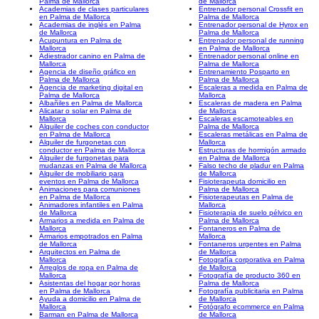
Palma de Mallorca
de Mallorca
Academias de clases particulares
Entrenador personal Crossfit en
en Palma de Mallorca
Palma de Mallorca
Academias de inglés en Palma
Entrenador personal de Hyrox en
de Mallorca
Palma de Mallorca
Acupuntura en Palma de
Entrenador personal de running
Mallorca
en Palma de Mallorca
Adiestrador canino en Palma de
Entrenador personal online en
Mallorca
Palma de Mallorca
Agencia de diseño gráfico en
Entrenamiento Posparto en
Palma de Mallorca
Palma de Mallorca
Agencia de marketing digital en
Escaleras a medida en Palma de
Palma de Mallorca
Mallorca
Albañiles en Palma de Mallorca
Escaleras de madera en Palma
Alicatar o solar en Palma de
de Mallorca
Mallorca
Escaleras escamoteables en
Alquiler de coches con conductor
Palma de Mallorca
en Palma de Mallorca
Escaleras metálicas en Palma de
Alquiler de furgonetas con
Mallorca
conductor en Palma de Mallorca
Estructuras de hormigón armado
Alquiler de furgonetas para
en Palma de Mallorca
mudanzas en Palma de Mallorca
Falso techo de pladur en Palma
Alquiler de mobiliario para
de Mallorca
eventos en Palma de Mallorca
Fisioterapeuta domicilio en
Animaciones para comuniones
Palma de Mallorca
en Palma de Mallorca
Fisioterapeutas en Palma de
Animadores infantiles en Palma
Mallorca
de Mallorca
Fisioterapia de suelo pélvico en
Armarios a medida en Palma de
Palma de Mallorca
Mallorca
Fontaneros en Palma de
Armarios empotrados en Palma
Mallorca
de Mallorca
Fontaneros urgentes en Palma
Arquitectos en Palma de
de Mallorca
Mallorca
Fotografía corporativa en Palma
Arreglos de ropa en Palma de
de Mallorca
Mallorca
Fotografía de producto 360 en
Asistentas del hogar por horas
Palma de Mallorca
en Palma de Mallorca
Fotografía publicitaria en Palma
Ayuda a domicilio en Palma de
de Mallorca
Mallorca
Fotógrafo ecommerce en Palma
Barman en Palma de Mallorca
de Mallorca