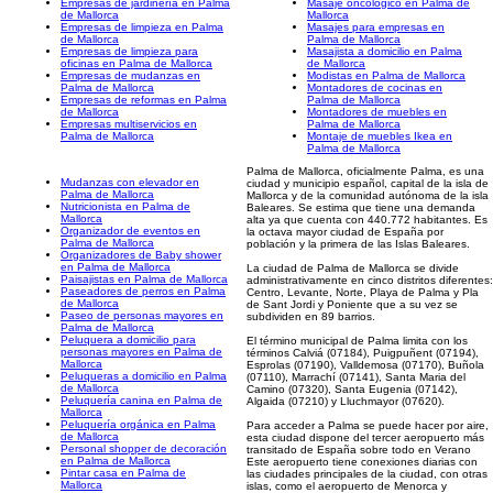
Empresas de jardinería en Palma
Masaje oncológico en Palma de
de Mallorca
Mallorca
Empresas de limpieza en Palma
Masajes para empresas en
de Mallorca
Palma de Mallorca
Empresas de limpieza para
Masajista a domicilio en Palma
oficinas en Palma de Mallorca
de Mallorca
Empresas de mudanzas en
Modistas en Palma de Mallorca
Palma de Mallorca
Montadores de cocinas en
Empresas de reformas en Palma
Palma de Mallorca
de Mallorca
Montadores de muebles en
Empresas multiservicios en
Palma de Mallorca
Palma de Mallorca
Montaje de muebles Ikea en
Palma de Mallorca
Palma de Mallorca, oficialmente Palma, es una
Mudanzas con elevador en
ciudad y municipio español, capital de la isla de
Palma de Mallorca
Mallorca y de la comunidad autónoma de la isla
Nutricionista en Palma de
Baleares. Se estima que tiene una demanda
Mallorca
alta ya que cuenta con 440.772 habitantes. Es
Organizador de eventos en
la octava mayor ciudad de España por
Palma de Mallorca
población y la primera de las Islas Baleares.
Organizadores de Baby shower
en Palma de Mallorca
La ciudad de Palma de Mallorca se divide
Paisajistas en Palma de Mallorca
administrativamente en cinco distritos diferentes:
Paseadores de perros en Palma
Centro, Levante, Norte, Playa de Palma y Pla
de Mallorca
de Sant Jordi y Poniente que a su vez se
Paseo de personas mayores en
subdividen en 89 barrios.
Palma de Mallorca
Peluquera a domicilio para
El término municipal de Palma limita con los
personas mayores en Palma de
términos Calviá (07184), Puigpuñent (07194),
Mallorca
Esprolas (07190), Valldemosa (07170), Buñola
Peluqueras a domicilio en Palma
(07110), Marrachí (07141), Santa Maria del
de Mallorca
Camino (07320), Santa Eugenia (07142),
Peluquería canina en Palma de
Algaida (07210) y Lluchmayor (07620).
Mallorca
Peluquería orgánica en Palma
Para acceder a Palma se puede hacer por aire,
de Mallorca
esta ciudad dispone del tercer aeropuerto más
Personal shopper de decoración
transitado de España sobre todo en Verano
en Palma de Mallorca
Este aeropuerto tiene conexiones diarias con
Pintar casa en Palma de
las ciudades principales de la ciudad, con otras
Mallorca
islas, como el aeropuerto de Menorca y