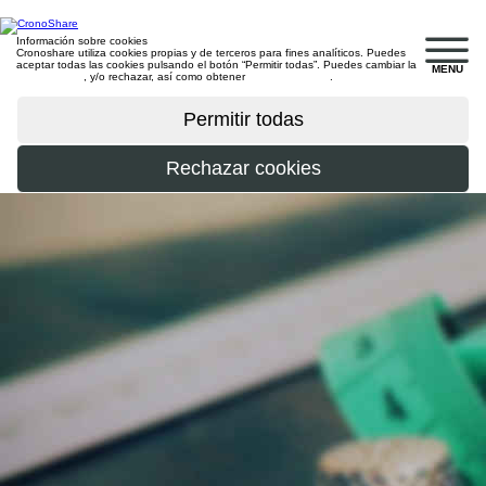
Información sobre cookies
Cronoshare utiliza cookies propias y de terceros para fines analíticos. Puedes
aceptar todas las cookies pulsando el botón “Permitir todas”. Puedes cambiar la
MENU
configuración
, y/o rechazar, así como obtener
más información
.