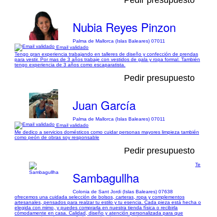
Pedir presupuesto
Nubia Reyes Pinzon
Palma de Mallorca (Islas Baleares) 07011
Email validado
Tengo gran experiencia trabajando en talleres de diseño y confección de prendas
para vestir. Por mas de 3 años trabaje con vestidos de gala y ropa formal. También
tengo experiencia de 3 años como escaparatista.
Pedir presupuesto
Juan García
Palma de Mallorca (Islas Baleares) 07011
Email validado
Me dedico a servicios domésticos como cuidar personas mayores limpieza también
como peón de obras soy responsable
Pedir presupuesto
Te
Sambagullha
Colonia de Sant Jordi (Islas Baleares) 07638
ofrecemos una cuidada selección de bolsos, carteras, ropa y complementos
artesanales, pensados para realzar tu estilo y tu esencia. Cada pieza está hecha o
elegida con mimo, y puedes comprarla en nuestra tienda física o recibirla
cómodamente en casa. Calidad, diseño y atención personalizada para que