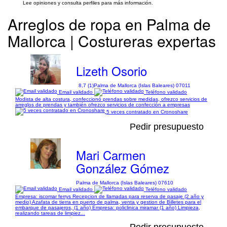
Lee opiniones y consulta perfiles para más información.
Arreglos de ropa en Palma de
Mallorca | Costureras expertas
Lizeth Osorio
8,7 (1)
Palma de Mallorca (Islas Baleares) 07011
Email validado
Teléfono validado
Modista de alta costura, confeccionó prendas sobre medidas, ofrezco servicios de
arreglos de prendas y también ofrezco servicios de confección a empresas
5 veces contratado en Cronoshare
Pedir presupuesto
Mari Carmen
González Gómez
Palma de Mallorca (Islas Baleares) 07610
Email validado
Teléfono validado
Empresa: iscomar ferrys Recepcion de llamadas para reserva de pasaje (2 año y
medio) Azafata de tierra en puerto de palma, venta y gestion de Billetes para el
embarque de pasajeros, (1 año) Empresa: policlinica miramar (1 año) Limpieza,
realizando tareas de limpiez...