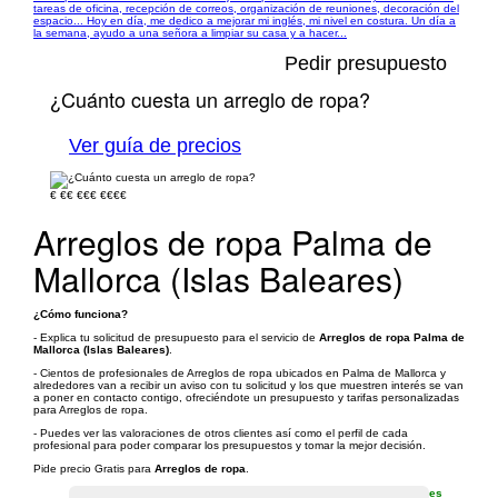
tareas de oficina, recepción de correos, organización de reuniones, decoración del
espacio... Hoy en día, me dedico a mejorar mi inglés, mi nivel en costura. Un día a
la semana, ayudo a una señora a limpiar su casa y a hacer...
Pedir presupuesto
¿Cuánto cuesta un arreglo de ropa?
Ver guía de precios
€
€€
€€€
€€€€
Arreglos de ropa Palma de
Mallorca (Islas Baleares)
¿Cómo funciona?
- Explica tu solicitud de presupuesto para el servicio de
Arreglos de ropa Palma de
Mallorca (Islas Baleares)
.
- Cientos de profesionales de Arreglos de ropa ubicados en Palma de Mallorca y
alrededores van a recibir un aviso con tu solicitud y los que muestren interés se van
a poner en contacto contigo, ofreciéndote un presupuesto y tarifas personalizadas
para Arreglos de ropa.
- Puedes ver las valoraciones de otros clientes así como el perfil de cada
profesional para poder comparar los presupuestos y tomar la mejor decisión.
Pide precio Gratis para
Arreglos de ropa
.
es