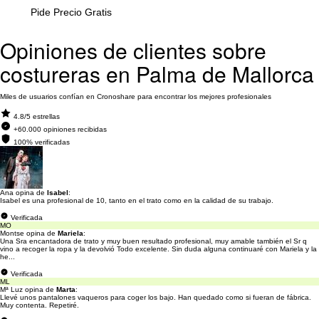
Pide Precio Gratis
Opiniones de clientes sobre
costureras en Palma de Mallorca
Miles de usuarios confían en Cronoshare para encontrar los mejores profesionales
4.8/5 estrellas
+60.000 opiniones recibidas
100% verificadas
Ana opina de
Isabel
:
Isabel es una profesional de 10, tanto en el trato como en la calidad de su trabajo.
Verificada
MO
Montse opina de
Mariela
:
Una Sra encantadora de trato y muy buen resultado profesional, muy amable también el Sr q
vino a recoger la ropa y la devolvió Todo excelente. Sin duda alguna continuaré con Mariela y la
he...
Verificada
ML
Mª Luz opina de
Marta
:
Llevé unos pantalones vaqueros para coger los bajo. Han quedado como si fueran de fábrica.
Muy contenta. Repetiré.