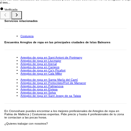
d tres...
Verificada
Servicios relacionados
Costurera
Encuentra Arreglos de ropa en las principales ciudades de Islas Baleares
Arreglos de ropa en Sant Antoni de Portmany
Arreglos de ropa en Llucmajor
Arreglos de ropa en Arenal
Arreglos de ropa en Campos
Arreglos de ropa en Ca'n Picafort
Arreglos de ropa en Cala Millor
Arreglos de ropa en Santa María del Camí
Arreglos de ropa en Portocristo/Port de Manacor
Arreglos de ropa en Palmanova
Arreglos de ropa en Eivissa
Arreglos de ropa en Selva
Arreglos de ropa en Sant Josep de sa Talaia
En Cronoshare puedes encontrar a los mejores profesionales de Arreglos de ropa en
Palma de Mallorca | Costureras expertas. Pide precio y hasta 4 profesionales de tu zona
te contactan a las pocas horas.
¿Quieres trabajar con nosotros?