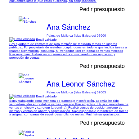
encuentres justo lo que estás buscando, sin complicaciones.
Pedir presupuesto
Ana Sánchez
Palma de Mallorca (Islas Baleares) 07600
Email validado
Soy ayudante de camarera de piso también he realizado tareas en lugares
públicos.. Fui propietaria de restobar ocupándome en todo lo que implica tareas a
realizar. Soy modista, costurera, fui vendedor líder en portal de ventas mercado
libre argentina. Trabajé en supermercados como carrefour en reposición y
promoción de ventas.
Pedir presupuesto
Ana Leonor Sánchez
Palma de Mallorca (Islas Baleares) 07005
Email validado
Estoy trabajando como monitora de patronaje y confección, además he sido
vendedora líder en portal de ventas mercado libre argentina. He sido promotora de
ventas en directv y carrefour (argentina). Realicé cursos de posicionamiento de
marcas y ventas en ahorro y capitalización. Soy responsable y resistente en tareas
a asignar, con ganas de seguir desarrollando metas. Muchísimas gracias por...
Pedir presupuesto