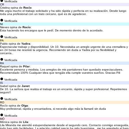
Verificada
CR
Cristina opina de
Rocío
:
Me urgía mucho el trabajo solicitado y ha sido rápida y perfecta en su realización. Desde luego
toda una profesional con un trato cercano, qué es de agradecer.
Verificada
NI
Nieves opina de
Rocío
:
Esta haciendo los encargos que le pedí. De momento dentro de lo acordado.
Verificada
PA
Pablo opina de
Yadira
:
Espectacular trabajo y disponibilidad. Un 10. Necesitaba un arreglo urgente de una cremallera y
en 24 horas me resolvió la urgencia. Recomiendo sin duda a Yadira por su flexibilidad y
cercanía..
Verificada
RA
Raquel opina de
Pilar
:
Excelente persona y modista. Los arreglos de mis pantalones han quedado espectaculares.
Recomendado 100% Cualquier idea que tengáis ella cumple vuestros sueños. Gracias Pili
Verificada
IS
Isabel opina de
Janet
:
De 10. La señora que realiza el trabajo es un encanto, rápida y super profesional. Repetiremos
seguro!!
Verificada
RO
Rocío opina de
Olga
:
Muy profesional, rápida y encantadora, si necesito algo más la llamaré sin duda
Verificada
MÓ
Mónica opina de
Lila
:
Lila Miranda me atendió estupendamente desde el segundo cero. Contacto conmigo enseguida,
todo han sido facilidades. La relación calidad precio ha sido buenísima.. me ha arreglado el bajo