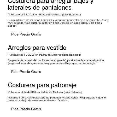
Costurera para arreglar bajos y
laterales de pantalones
Publicado el 5-3-2018 en Palma de Mallorca (Islas Baleares)
El pantalón es de medidas normales y lo querría poner skinny, o se estrechó. Y soy
muy delgada y me gustaría quitar un dedo y medio en cada lateral y de bajo 2
dedos.
Pide Precio Gratis
Arreglos para vestido
Publicado el 4-9-2018 en Palma de Mallorca (Islas Baleares)
Simplemente, al salir del coche se me enganchó y caí sobre la acera, el vestido
(largo) sufrió un desgarrón no muy grande en el bajo que precisa arreglo.
Pide Precio Gratis
Costurera para patronaje
Publicado el 14-4-2018 en Palma de Mallorca (Islas Baleares)
Necesito que la costurera sepa de patronaje y sepa cortar. Responsable y que le
guste su trabajo de costurera realmente. Gracias.
Pide Precio Gratis