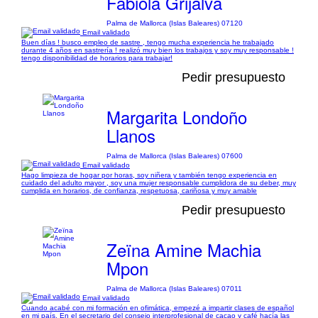
Fabiola Grijalva
Palma de Mallorca (Islas Baleares) 07120
Email validado
Buen días ! busco empleo de sastre , tengo mucha experiencia he trabajado
durante 4 años en sastrería ! realizó muy bien los trabajos y soy muy responsable !
tengo disponibilidad de horarios para trabajar!
Pedir presupuesto
Margarita Londoño
Llanos
Palma de Mallorca (Islas Baleares) 07600
Email validado
Hago limpieza de hogar por horas, soy niñera y también tengo experiencia en
cuidado del adulto mayor , soy una mujer responsable cumplidora de su deber, muy
cumplida en horarios, de confianza, respetuosa, cariñosa y muy amable
Pedir presupuesto
Zeïna Amine Machia
Mpon
Palma de Mallorca (Islas Baleares) 07011
Email validado
Cuando acabé con mi formación en ofimática, empezé a impartir clases de español
en mi país. En el secretario del consejo interprofesional de cacao y café hacía las