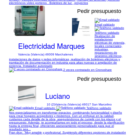
electrónicos vídeo porteros . Boletines de luz , proyectos
Pedir presupuesto
Email validado
1/4
Teléfono validado
Realización de
instalaciones
Electricidad Marques
eléctricas de vivienda,
locales comerciales,
industrias,
reparaciones de
Valencia (Valencia) 46009 Marchalenes
siniestros eléctricos,
instalaciones de datos y redes informáticas, realización de boletines eléctricos y
tramitación de documentación en industria para altas nuevas o ampliación de
potencia. Instalador autorizado
2 veces contratado en Cronoshare
Pedir presupuesto
Luciano
10 (2)
Valencia (Valencia) 46017 San Marcelino
Email validado
Teléfono validado
Nos especializamos en transformar espacios, combinando funcionalidad y diseño
para crear hogares acogedores y modernos. Con un enfoque en la calidad,
cuidamos cada detalle de la obra, asegurándonos de cumplir con los plazos y el
presupuesto. Además, te acompañamos en todo el proceso, desde la planificación
hasta la entrega final, ofreciendo asesoramiento personalizado para que el
resultado sea...
Fran dice:
"Muy amable y profesional. Sugiriendo diferentes opciones de instalación