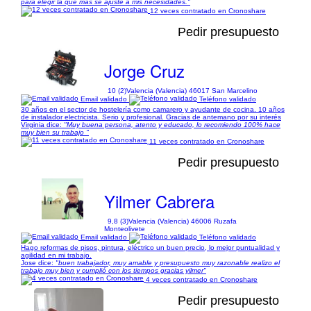
para elegir la que más se ajuste a mis necesidades."
12 veces contratado en Cronoshare
Pedir presupuesto
Jorge Cruz
10 (2)
Valencia (Valencia) 46017 San Marcelino
Email validado
Teléfono validado
30 años en el sector de hostelería como camarero y ayudante de cocina. 10 años
de instalador electricista. Serio y profesional. Gracias de antemano por su interés
Virginia dice:
"Muy buena persona, atento y educado, lo recomiendo 100% hace
muy bien su trabajo "
11 veces contratado en Cronoshare
Pedir presupuesto
Yilmer Cabrera
9,8 (3)
Valencia (Valencia) 46006 Ruzafa
Monteolivete
Email validado
Teléfono validado
Hago reformas de pisos, pintura, eléctrico un buen precio, lo mejor puntualidad y
agilidad en mi trabajo.
Jose dice:
"buen trabajador, muy amable y presupuesto muy razonable realizo el
trabajo muy bien y cumplió con los tiempos gracias yilmer"
4 veces contratado en Cronoshare
Pedir presupuesto