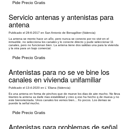
Pide Precio Gratis
Servicio antenas y antenistas para
antena
Publicado el 28-6-2017 en San Antonio de Benagéber (Valencia)
La antena se monto hace un año, pero nunca se conecto por no vivir en el
inmueble, no selecciona los canales y lo conecte directo y pude seleccionar 11
canales, pero no funcionan bien. La antena tiene dos salidas una para la vivienda
y la otra para un bajo comercial.
Pide Precio Gratis
Antenistas para no se ve bine los
canales en vivienda unifamiliar
Publicado el 13-4-2020 en L' Eliana (Valencia)
Es una antena en forma de pinchos que de mueve los dias de aire mucho. No lleva
tirantes la antena xa darle mas estabilidad y creo q eso ha hecho q de mueva y no
este bienorientada. Unos canales los vemos bien... Xo pocos. Los demas se
puerde la señal mucho.
Pide Precio Gratis
Antenistas para problemas de señal