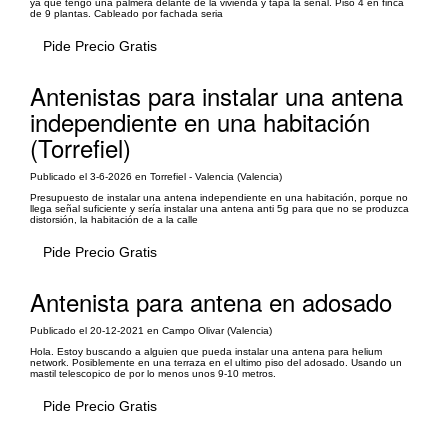
ya que tengo una palmera delante de la vivienda y tapa la señal. Piso 4 en finca
de 9 plantas. Cableado por fachada seria
Pide Precio Gratis
Antenistas para instalar una antena
independiente en una habitación
(Torrefiel)
Publicado el 3-6-2026 en Torrefiel - Valencia (Valencia)
Presupuesto de instalar una antena independiente en una habitación, porque no
llega señal suficiente y sería instalar una antena anti 5g para que no se produzca
distorsión, la habitación de a la calle
Pide Precio Gratis
Antenista para antena en adosado
Publicado el 20-12-2021 en Campo Olivar (Valencia)
Hola. Estoy buscando a alguien que pueda instalar una antena para helium
network. Posiblemente en una terraza en el ultimo piso del adosado. Usando un
mastil telescopico de por lo menos unos 9-10 metros.
Pide Precio Gratis