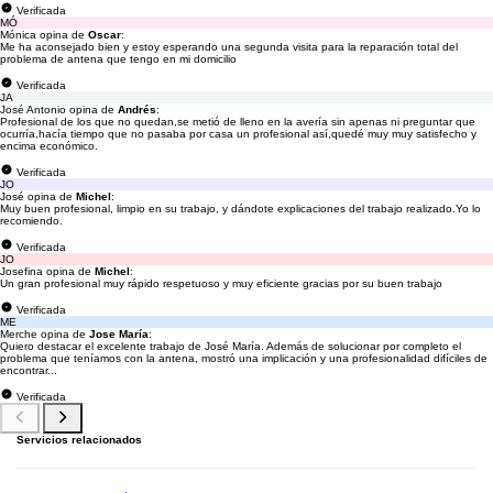
Verificada
MÓ
Mónica opina de
Oscar
:
Me ha aconsejado bien y estoy esperando una segunda visita para la reparación total del
problema de antena que tengo en mi domicilio
Verificada
JA
José Antonio opina de
Andrés
:
Profesional de los que no quedan,se metió de lleno en la avería sin apenas ni preguntar que
ocurría,hacía tiempo que no pasaba por casa un profesional así,quedé muy muy satisfecho y
encima económico.
Verificada
JO
José opina de
Michel
:
Muy buen profesional, limpio en su trabajo, y dándote explicaciones del trabajo realizado.Yo lo
recomiendo.
Verificada
JO
Josefina opina de
Michel
:
Un gran profesional muy rápido respetuoso y muy eficiente gracias por su buen trabajo
Verificada
ME
Merche opina de
Jose María
:
Quiero destacar el excelente trabajo de José María. Además de solucionar por completo el
problema que teníamos con la antena, mostró una implicación y una profesionalidad difíciles de
encontrar...
Verificada
Servicios relacionados