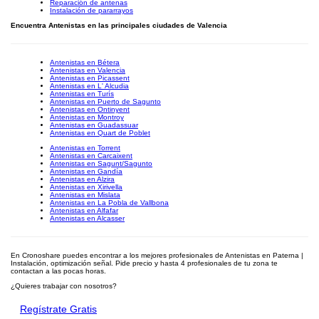
Reparación de antenas
Instalación de pararrayos
Encuentra Antenistas en las principales ciudades de Valencia
Antenistas en Bétera
Antenistas en Valencia
Antenistas en Picassent
Antenistas en L' Alcudia
Antenistas en Turís
Antenistas en Puerto de Sagunto
Antenistas en Ontinyent
Antenistas en Montroy
Antenistas en Guadassuar
Antenistas en Quart de Poblet
Antenistas en Torrent
Antenistas en Carcaixent
Antenistas en Sagunt/Sagunto
Antenistas en Gandía
Antenistas en Alzira
Antenistas en Xirivella
Antenistas en Mislata
Antenistas en La Pobla de Vallbona
Antenistas en Alfafar
Antenistas en Alcasser
En Cronoshare puedes encontrar a los mejores profesionales de Antenistas en Paterna |
Instalación, optimización señal. Pide precio y hasta 4 profesionales de tu zona te
contactan a las pocas horas.
¿Quieres trabajar con nosotros?
Regístrate Gratis