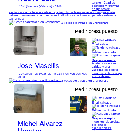
tensión. Cuadros
eléctricos y reformas
10 (1)
Manises (Valencia) 46940
en grados de
electrificación de básica a elevada, y todo lo de telecomunicaciones (antenista,
cableado estructurado utp, antenas inalámbricas de internet, paneles solares y
telefonillos)
2 veces contratado en Cronoshare
Pedir presupuesto
Email validado
1/6
Teléfono validado
Responde rápido
Jose Masellis
Acabados de alta
calidad y una
variedad de colores
para que usted escoja
10 (1)
Valencia (Valencia) 46018 Tres Forques Nou
lo que desee.
Moles
2 veces contratado en Cronoshare
Pedir presupuesto
Email validado
1/5
Teléfono validado
Responde rápido
Michel Alvarez
Ingeniero electricista,
con amplia
Urquiza
experiencia en