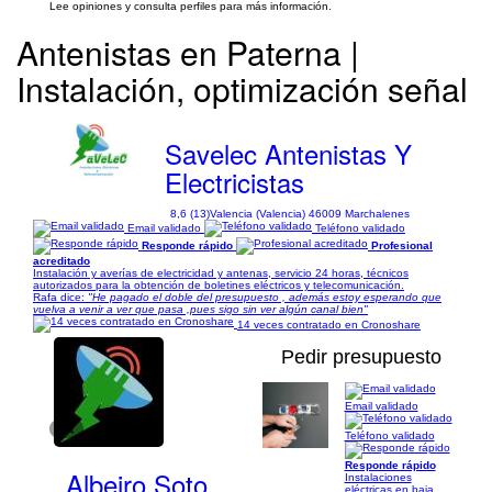
Lee opiniones y consulta perfiles para más información.
Antenistas en Paterna |
Instalación, optimización señal
Savelec Antenistas Y
Electricistas
8,6 (13)
Valencia (Valencia) 46009 Marchalenes
Email validado
Teléfono validado
Responde rápido
Profesional
acreditado
Instalación y averías de electricidad y antenas, servicio 24 horas, técnicos
autorizados para la obtención de boletines eléctricos y telecomunicación.
Rafa dice:
"He pagado el doble del presupuesto , además estoy esperando que
vuelva a venir a ver que pasa ,pues sigo sin ver algún canal bien"
14 veces contratado en Cronoshare
Pedir presupuesto
Email validado
1/4
Teléfono validado
Responde rápido
Albeiro Soto
Instalaciones
eléctricas en baja