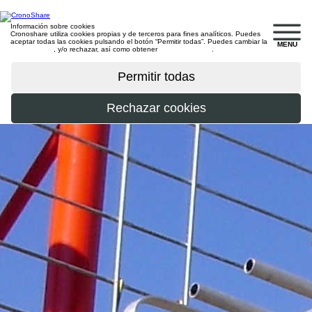
Información sobre cookies
Cronoshare utiliza cookies propias y de terceros para fines analíticos. Puedes
aceptar todas las cookies pulsando el botón “Permitir todas”. Puedes cambiar la
MENU
configuración
, y/o rechazar, así como obtener
más información
.