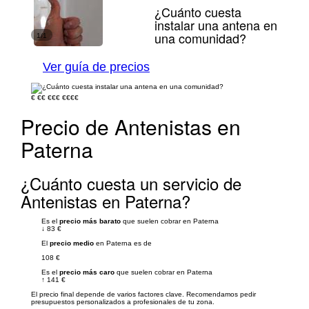
¿Cuánto cuesta
instalar una antena en
una comunidad?
1/1
Ver guía de precios
€
€€
€€€
€€€€
Precio de Antenistas en
Paterna
¿Cuánto cuesta un servicio de
Antenistas en Paterna?
Es el
precio más barato
que suelen cobrar en Paterna
↓
83 €
El
precio medio
en Paterna es de
108 €
Es el
precio más caro
que suelen cobrar en Paterna
↑
141 €
El precio final depende de varios factores clave. Recomendamos pedir
presupuestos personalizados a profesionales de tu zona.