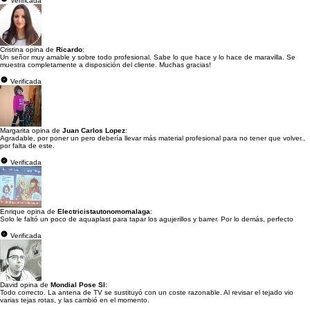
Verificada
Cristina opina de
Ricardo
:
Un señor muy amable y sobre todo profesional. Sabe lo que hace y lo hace de maravilla. Se
muestra completamente a disposición del cliente. Muchas gracias!
Verificada
Margarita opina de
Juan Carlos Lopez
:
Agradable, por poner un pero debería llevar más material profesional para no tener que volver.,
por falta de este.
Verificada
Enrique opina de
Electricistautonomomalaga
:
Solo le faltó un poco de aquaplast para tapar los agujerillos y barrer. Por lo demás, perfecto
Verificada
David opina de
Mondial Pose Sl
:
Todo correcto. La antena de TV se sustituyó con un coste razonable. Al revisar el tejado vio
varias tejas rotas, y las cambió en el momento.