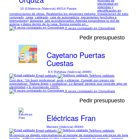
reformas de
electricidad en
viviendas y
10 (1)
Valencia (Valencia) 46014 Patraix
electrificación en
construcciones de obras. Realizamos los siguientes trabajos. Instalaciones de tubo
corrugado, cajas, cableado, caja de automaticos, mecanismos (enchufes e
interruptores), lámparas, aire acondicionados. Además expandimos tu red de
antena y datos dentro de tu casa. Somos experto en...
8 veces contratado en Cronoshare
Pedir presupuesto
Cayetano Puertas
Cuestas
8,5 (5)
Aldaia (Valencia) 46960
Email validado
Teléfono validado
Coni dice:
"Un buen profesional, serio y eficiente. Cumplió con creces mis
expectativas. Trabaja limpio y cuidadoso. Lo llamaré siempre que necesite algo de
electricidad y lo recomiendo 100%"
9 veces contratado en Cronoshare
Pedir presupuesto
Eléctricas Fran
Manises (Valencia) 46940
Email validado
Teléfono validado
Mi negocio va dirigido principalmente al montaje de instalaciones eléctricas de baja
tensión , edificios viviendas locales comerciales , montaje de antenas , porteros