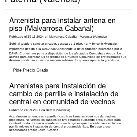
Antenista para instalar antena en
piso (Malvarrosa Cabañal)
Publicado el 25-11-2024 en Malvarrosa Cabañal - Valencia (Valencia)
Subir al tejado y cambiar el cable, escasa de 1 piso. <br><br>⚠️<b>Mensaje
importante debido a la DANA</b>⚠️<br>Ante la difícil situación provocada por la
DANA, Cronoshare pone a disposición de los afectados Cronoshare Ayuda. Un
altavoz para expresar tus necesidades a nuestra Comunidad de profesionales que
deseen prestar su auxilio de manera solidaria. Si quieres aportar tu granito de...
Pide Precio Gratis
Antenistas para instalación de
cambio de parrilla e instalación de
central en comunidad de vecinos
Publicado el 8-9-2021 en Bétera (Valencia)
Actualmente tenemos una parrilla ( creo k se llama así) que nos da muchos
problemas. No vemos los canales de tv y estamos buscando presupuesto para
cambiarlo todo. La única orientación que tengo es que necesitamos cambio de
parrilla televes e instalación de central programable ikus. En base a eso
necesitamos presupuesto. Gracias