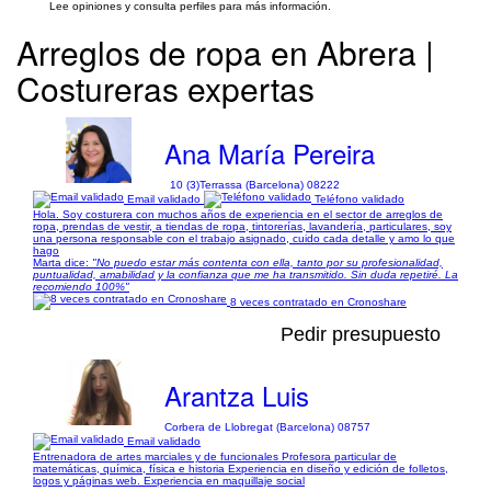
Lee opiniones y consulta perfiles para más información.
Arreglos de ropa en Abrera |
Costureras expertas
Ana María Pereira
10 (3)
Terrassa (Barcelona) 08222
Email validado
Teléfono validado
Hola. Soy costurera con muchos años de experiencia en el sector de arreglos de
ropa, prendas de vestir, a tiendas de ropa, tintorerías, lavandería, particulares, soy
una persona responsable con el trabajo asignado, cuido cada detalle y amo lo que
hago
Marta dice:
"No puedo estar más contenta con ella, tanto por su profesionalidad,
puntualidad, amabilidad y la confianza que me ha transmitido. Sin duda repetiré. La
recomiendo 100%"
8 veces contratado en Cronoshare
Pedir presupuesto
Arantza Luis
Corbera de Llobregat (Barcelona) 08757
Email validado
Entrenadora de artes marciales y de funcionales Profesora particular de
matemáticas, química, física e historia Experiencia en diseño y edición de folletos,
logos y páginas web. Experiencia en maquillaje social