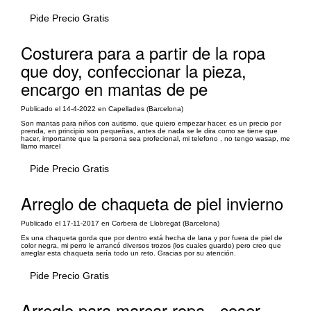
Pide Precio Gratis
Costurera para a partir de la ropa
que doy, confeccionar la pieza,
encargo en mantas de pe
Publicado el 14-4-2022 en Capellades (Barcelona)
Son mantas para niños con autismo, que quiero empezar hacer, es un precio por
prenda, en principio son pequeñas, antes de nada se le dira como se tiene que
hacer, importante que la persona sea profecional, mi telefono , no tengo wasap, me
llamo marcel
Pide Precio Gratis
Arreglo de chaqueta de piel invierno
Publicado el 17-11-2017 en Corbera de Llobregat (Barcelona)
Es una chaqueta gorda que por dentro está hecha de lana y por fuera de piel de
color negra, mi perro le arrancó diversos trozos (los cuales guardo) pero creo que
arreglar esta chaqueta sería todo un reto. Gracias por su atención.
Pide Precio Gratis
Arreglo para marcar ropa - coser