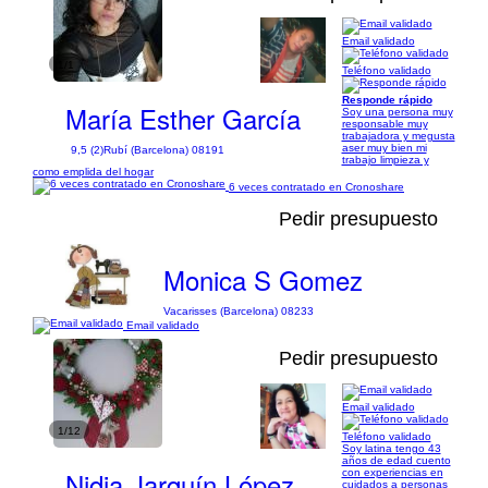
Email validado
1/1
Teléfono validado
Responde rápido
María Esther García
Soy una persona muy
responsable muy
trabajadora y megusta
aser muy bien mi
9,5 (2)
Rubí (Barcelona) 08191
trabajo limpieza y
como emplida del hogar
6 veces contratado en Cronoshare
Pedir presupuesto
Monica S Gomez
Vacarisses (Barcelona) 08233
Email validado
Pedir presupuesto
Email validado
1/12
Teléfono validado
Soy latina tengo 43
años de edad cuento
Nidia Jarquín López
con experiencias en
cuidados a personas