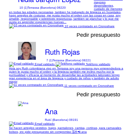
mayores
dependientes,
10 (1)
Terrassa (Barcelona) 08220
cuidado de menores
en todas las edades necesarias, tambien he trabajado de limpieza en hospitales,
hago arreglos de costuras, me gusta mucho el orden con las cosas en casa, soy
amable, responsable y sobretodo respetuosa, tambien se planchar y lo que me
gusta es aprender experiencias nuevas...
10 veces contratado en Cronoshare
Pedir presupuesto
Ruth Rojas
7 (1)
Terrassa (Barcelona) 08221
Email validado
Teléfono validado
Hola soy Ruth colombiana vivo en Terrassa soy una persona muy emprendedora a
quien le gusta mucho el orden y la limpieza también me inclino mucho por la
puntualidad y eficacia al momento de desarrollar las actividades laborales tengo
gran experiencia en el área de limpieza y cuidado de niños y también de adulto
mayor
11 veces contratado en Cronoshare
Pedir presupuesto
Ana
Rubí (Barcelona) 08191
Email validado
Se hacen arreglos vestidos, bajos, pantalones, camisa, cortinas, para carnavales,
bolsos, etc pide presupuesto sin compromiso 🗓️📓📲 ana