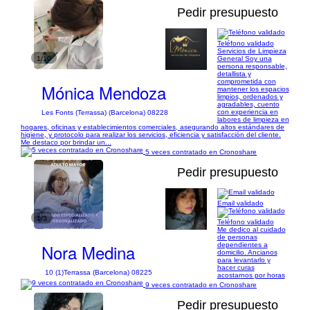
Pedir presupuesto
Teléfono validado
Servicios de Limpieza
1/10
General Soy una
persona responsable,
detallista y
comprometida con
Mónica Mendoza
mantener los espacios
limpios, ordenados y
agradables, cuento
con experiencia en
Les Fonts (Terrassa) (Barcelona) 08228
labores de limpieza en
hogares, oficinas y establecimientos comerciales, asegurando altos estándares de
higiene, y protocolo para realizar los servicios, eficiencia y satisfacción del cliente.
Me destaco por brindar un...
5 veces contratado en Cronoshare
Pedir presupuesto
Email validado
1/3
Teléfono validado
Me dedico al cuidado
de personas
Nora Medina
dependientes a
domicilio. Ancianos
para levantarlo y
hacer curas
10 (1)
Terrassa (Barcelona) 08225
acostarnos por horas
9 veces contratado en Cronoshare
Pedir presupuesto