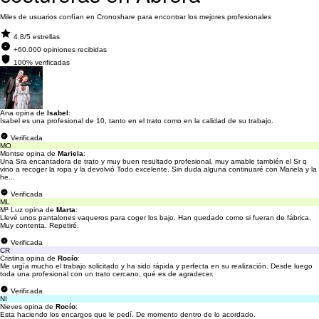
Miles de usuarios confían en Cronoshare para encontrar los mejores profesionales
4.8/5 estrellas
+60.000 opiniones recibidas
100% verificadas
Ana opina de
Isabel
:
Isabel es una profesional de 10, tanto en el trato como en la calidad de su trabajo.
Verificada
MO
Montse opina de
Mariela
:
Una Sra encantadora de trato y muy buen resultado profesional, muy amable también el Sr q
vino a recoger la ropa y la devolvió Todo excelente. Sin duda alguna continuaré con Mariela y la
he...
Verificada
ML
Mª Luz opina de
Marta
:
Llevé unos pantalones vaqueros para coger los bajo. Han quedado como si fueran de fábrica.
Muy contenta. Repetiré.
Verificada
CR
Cristina opina de
Rocío
:
Me urgía mucho el trabajo solicitado y ha sido rápida y perfecta en su realización. Desde luego
toda una profesional con un trato cercano, qué es de agradecer.
Verificada
NI
Nieves opina de
Rocío
:
Esta haciendo los encargos que le pedí. De momento dentro de lo acordado.