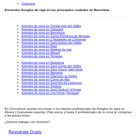
Costurera
Encuentra Arreglos de ropa en las principales ciudades de Barcelona
Arreglos de ropa en Cerdanyola del Vallès
Arreglos de ropa en Sabadell
Arreglos de ropa en Barcelona
Arreglos de ropa en Santa Perpètua de Mogoda
Arreglos de ropa en L'Hospitalet de Llobregat
Arreglos de ropa en Sant Quirze del Vallès
Arreglos de ropa en Rubí
Arreglos de ropa en Malgrat de mar
Arreglos de ropa en Mataró
Arreglos de ropa en Terrassa
Arreglos de ropa en Badalona
Arreglos de ropa en Sant Cugat del Vallès
Arreglos de ropa en Sant Vicenç dels Horts
Arreglos de ropa en Manresa
Arreglos de ropa en Vilanova i la Geltrú
Arreglos de ropa en Canet de Mar
Arreglos de ropa en Sant Boi de Llobregat
Arreglos de ropa en Tordera
Arreglos de ropa en Sant Sadurní d'Anoia
Arreglos de ropa en Les Fonts (Terrassa)
En Cronoshare puedes encontrar a los mejores profesionales de Arreglos de ropa en
Abrera | Costureras expertas. Pide precio y hasta 4 profesionales de tu zona te contactan
a las pocas horas.
¿Quieres trabajar con nosotros?
Regístrate Gratis