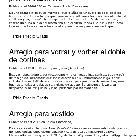
Publicado el 24-9-2020 en Cabrera d'Anoia (Barcelona)
Es una cazadora de cuero muy fino, quiero añadirle un cuello de pelo (sintético)
tipo zorro, con lo que habría que coser en el cuello unos botones para abrochar el
cuello de pelo, a demás habría que quitar la goma del puño de las mangas y
coserle un puño nuevo del mismo tipo que el cuello (tengo el cuello y los puños).
Una vez hecha esta, ya le llevaría otra, para que me pueda valorar lo que...
Pide Precio Gratis
Arreglo para vorrat y vorher el doble
de cortinas
Publicado el 19-8-2019 en Esparreguera (Barcelona)
Estoy en esparraguera der vacacciones y he comprado inas cortinas, que no so'n
de tela gorda. Necesitaria que me la austen a unis 2,50metros de largo, doble
incluido. Turnen 1,40 de ancho. Como bis camps a prencipio de sestiembre, seria
buenos tenerlas arregladas para ultimo de agosto. Se las puedo llevar a su
despacho, si no me pilla muy lejos, preferible por las mananas
Pide Precio Gratis
Arreglo para vestido
Publicado el 6-9-2018 en Abrera (Barcelona)
Este es el vestido: http://m. Asos. Com/es/tfnc/vestido-de-dama-de-honor-largo-con-
hombros-descubiertos-diseno-cruzado-y-cola-de-pez-de-tfnc/prd/8869304?
Clr=visón&searchquery=&cid=8799&gridcolumn=4&gridrow=15&gridsize=4&pge=1&pgesiz