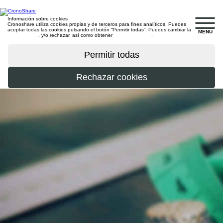
Información sobre cookies
Cronoshare utiliza cookies propias y de terceros para fines analíticos. Puedes
aceptar todas las cookies pulsando el botón “Permitir todas”. Puedes cambiar la
MENU
configuración
, y/o rechazar, así como obtener
más información
.