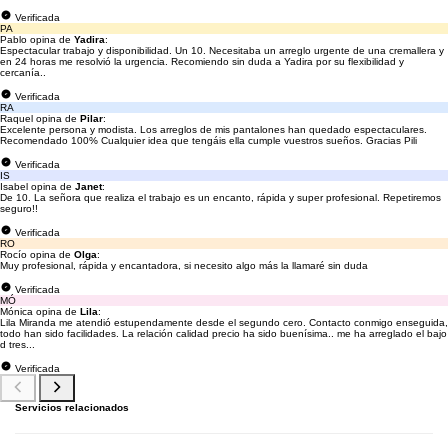
Verificada
PA
Pablo opina de
Yadira
:
Espectacular trabajo y disponibilidad. Un 10. Necesitaba un arreglo urgente de una cremallera y
en 24 horas me resolvió la urgencia. Recomiendo sin duda a Yadira por su flexibilidad y
cercanía..
Verificada
RA
Raquel opina de
Pilar
:
Excelente persona y modista. Los arreglos de mis pantalones han quedado espectaculares.
Recomendado 100% Cualquier idea que tengáis ella cumple vuestros sueños. Gracias Pili
Verificada
IS
Isabel opina de
Janet
:
De 10. La señora que realiza el trabajo es un encanto, rápida y super profesional. Repetiremos
seguro!!
Verificada
RO
Rocío opina de
Olga
:
Muy profesional, rápida y encantadora, si necesito algo más la llamaré sin duda
Verificada
MÓ
Mónica opina de
Lila
:
Lila Miranda me atendió estupendamente desde el segundo cero. Contacto conmigo enseguida,
todo han sido facilidades. La relación calidad precio ha sido buenísima.. me ha arreglado el bajo
d tres...
Verificada
Servicios relacionados