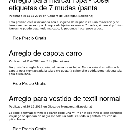
etiquetas de 7 mudas (panta
Publicado el 14-11-2019 en Corbera de Llobregat (Barcelona)
Esta petición está relacionada con el ingreso de mi padre en una residencia y se
tiene que marcar su ropa. Aunque el objetivo es marcar 7 mudas, si para el próximo
jueves no puede estar todo marcado, lo podemos hacer poco a poco.
Pide Precio Gratis
Arreglo de capota carro
Publicado el 11-9-2018 en Rubí (Barcelona)
Me gustaría arreglar la capota del carrito de mi bebe. Donde esta el arquillo de la
capota esta muy rasgada la tela y me gustaría saber si le podría poner alguna tela
para disimularlo.
Pide Precio Gratis
Arreglo para vestido de textil normal
Publicado el 29-12-2017 en Olesa de Montserrat (Barcelona)
Lo llebe a formatear y melo dejaron echo una ****** en ingles y no te deja canbiarlo
los juego se quedan en negro me sale un cartel en toda la pantalla azulcon un
pitido fuerte
Pide Precio Gratis