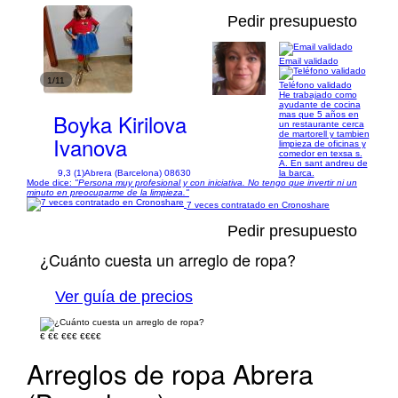
Pedir presupuesto
Email validado
1/11
Teléfono validado
He trabajado como
ayudante de cocina
Boyka Kirilova
mas que 5 años en
un restaurante cerca
de martorell y tambien
Ivanova
limpieza de oficinas y
comedor en texsa s.
A. En sant andreu de
9,3 (1)
Abrera (Barcelona) 08630
la barca.
Mode dice:
"Persona muy profesional y con iniciativa. No tengo que invertir ni un
minuto en preocuparme de la limpieza."
7 veces contratado en Cronoshare
Pedir presupuesto
¿Cuánto cuesta un arreglo de ropa?
Ver guía de precios
€
€€
€€€
€€€€
Arreglos de ropa Abrera