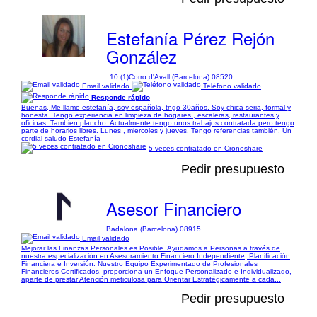
Estefanía Pérez Rejón
González
10 (1)
Corro d'Avall (Barcelona) 08520
Email validado
Teléfono validado
Responde rápido
Buenas, Me llamo estefanía, soy española, tngo 30años. Soy chica seria, formal y
honesta. Tengo experiencia en limpieza de hogares , escaleras, restaurantes y
oficinas. Tambien plancho. Actualmente tengo unos trabajos contratada pero tengo
parte de horarios libres. Lunes , miercoles y jueves. Tengo referencias también. Un
cordial saludo Estefanía
5 veces contratado en Cronoshare
Pedir presupuesto
Asesor Financiero
Badalona (Barcelona) 08915
Email validado
Mejorar las Finanzas Personales es Posible. Ayudamos a Personas a través de
nuestra especialización en Asesoramiento Financiero Independiente, Planificación
Financiera e Inversión. Nuestro Equipo Experimentado de Profesionales
Financieros Certificados, proporciona un Enfoque Personalizado e Individualizado,
aparte de prestar Atención meticulosa para Orientar Estratégicamente a cada...
Pedir presupuesto