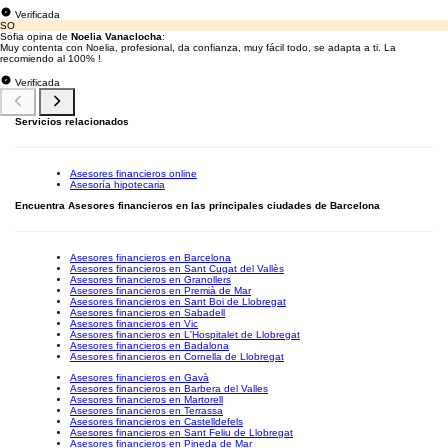
Verificada
SO
Sofia opina de
Noelia Vanaclocha
:
Muy contenta con Noelia, profesional, da confianza, muy fácil todo, se adapta a ti. La
recomiendo al 100% !
Verificada
Servicios relacionados
Asesores financieros online
Asesoría hipotecaria
Encuentra Asesores financieros en las principales ciudades de Barcelona
Asesores financieros en Barcelona
Asesores financieros en Sant Cugat del Vallès
Asesores financieros en Granollers
Asesores financieros en Premià de Mar
Asesores financieros en Sant Boi de Llobregat
Asesores financieros en Sabadell
Asesores financieros en Vic
Asesores financieros en L'Hospitalet de Llobregat
Asesores financieros en Badalona
Asesores financieros en Cornella de Llobregat
Asesores financieros en Gavà
Asesores financieros en Barbera del Valles
Asesores financieros en Martorell
Asesores financieros en Terrassa
Asesores financieros en Castelldefels
Asesores financieros en Sant Feliu de Llobregat
Asesores financieros en Pineda de Mar