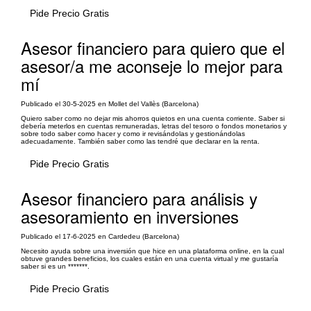
Pide Precio Gratis
Asesor financiero para quiero que el
asesor/a me aconseje lo mejor para
mí
Publicado el 30-5-2025 en Mollet del Vallès (Barcelona)
Quiero saber como no dejar mis ahorros quietos en una cuenta corriente. Saber si
debería meterlos en cuentas remuneradas, letras del tesoro o fondos monetarios y
sobre todo saber como hacer y como ir revisándolas y gestionándolas
adecuadamente. También saber como las tendré que declarar en la renta.
Pide Precio Gratis
Asesor financiero para análisis y
asesoramiento en inversiones
Publicado el 17-6-2025 en Cardedeu (Barcelona)
Necesito ayuda sobre una inversión que hice en una plataforma online, en la cual
obtuve grandes beneficios, los cuales están en una cuenta virtual y me gustaría
saber si es un *******.
Pide Precio Gratis