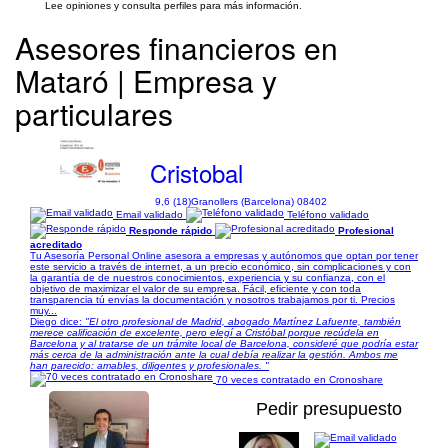
Lee opiniones y consulta perfiles para más información.
Asesores financieros en
Mataró | Empresa y
particulares
Cristobal
9,6 (18)
Granollers (Barcelona) 08402
Email validado
Teléfono validado
Responde rápido
Profesional
acreditado
Tu Asesoría Personal Online asesora a empresas y autónomos que optan por tener
este servicio a través de internet, a un precio económico, sin complicaciones y con
la garantía de de nuestros conocimientos, experiencia y su confianza, con el
objetivo de maximizar el valor de su empresa. Fácil, eficiente y con toda
transparencia tú envías la documentación y nosotros trabajamos por ti. Precios
muy...
Diego dice:
"El otro profesional de Madrid, abogado Martínez Lafuente, también
merece calificación de excelente, pero elegí a Cristóbal porque recúdela en
Barcelona y al tratarse de un trámite local de Barcelona, consideré que podría estar
más cerca de la administración ante la cual debía realizar la gestión. Ambos me
han parecido: amables, diligentes y profesionales. "
70 veces contratado en Cronoshare
Pedir presupuesto