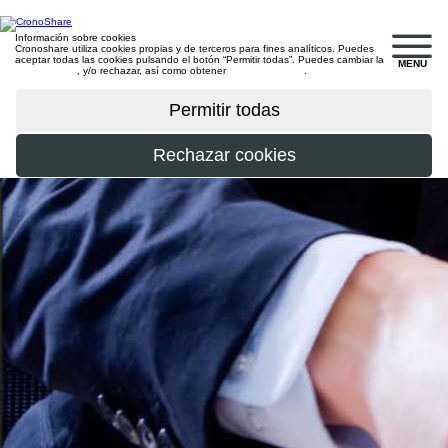
Información sobre cookies
Cronoshare utiliza cookies propias y de terceros para fines analíticos. Puedes
aceptar todas las cookies pulsando el botón “Permitir todas”. Puedes cambiar la
MENU
configuración
, y/o rechazar, así como obtener
más información
.