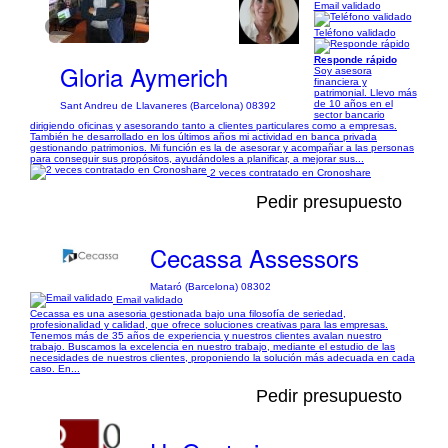
Email validado
1/1
Teléfono validado
Responde rápido
Gloria Aymerich
Soy asesora
financiera y
patrimonial. Llevo más
de 10 años en el
Sant Andreu de Llavaneres (Barcelona) 08392
sector bancario
dirigiendo oficinas y asesorando tanto a clientes particulares como a empresas.
También he desarrollado en los últimos años mi actividad en banca privada
gestionando patrimonios. Mi función es la de asesorar y acompañar a las personas
para conseguir sus propósitos, ayudándoles a planificar, a mejorar sus...
2 veces contratado en Cronoshare
Pedir presupuesto
Cecassa Assessors
Mataró (Barcelona) 08302
Email validado
Cecassa es una asesoria gestionada bajo una filosofía de seriedad,
profesionalidad y calidad, que ofrece soluciones creativas para las empresas.
Tenemos más de 35 años de experiencia y nuestros clientes avalan nuestro
trabajo. Buscamos la excelencia en nuestro trabajo, mediante el estudio de las
necesidades de nuestros clientes, proponiendo la solución más adecuada en cada
caso. En...
Pedir presupuesto