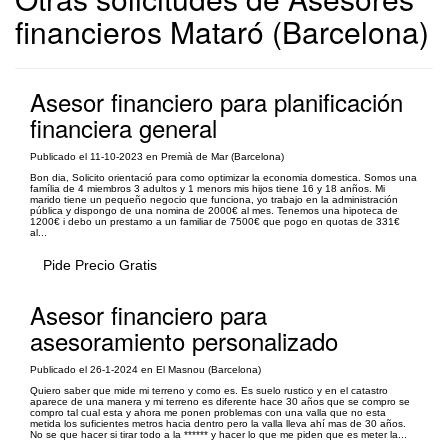
financieros Mataró (Barcelona)
Asesor financiero para planificación
financiera general
Publicado el 11-10-2023 en Premià de Mar (Barcelona)
Bon dia, Solicito orientació para como optimizar la economia domestica. Somos una
família de 4 miembros 3 adultos y 1 menors mis hijos tiene 16 y 18 anños. Mi
marido tiene un pequeño negocio que funciona, yo trabajo en la administración
pública y dispongo de una nomina de 2000€ al mes. Tenemos una hipoteca de
1200€ i debo un prestamo a un familiar de 7500€ que pogo en quotas de 331€
al...
Pide Precio Gratis
Asesor financiero para
asesoramiento personalizado
Publicado el 26-1-2024 en El Masnou (Barcelona)
Quiero saber que mide mi terreno y como es. Es suelo rustico y en el catastro
aparece de una manera y mi terreno es diferente hace 30 años que se compro se
compro tal cual esta y ahora me ponen problemas con una valla que no esta
metida los suficientes metros hacia dentro pero la valla lleva ahí mas de 30 años.
No se que hacer si tirar todo a la ****** y hacer lo que me piden que es meter la...