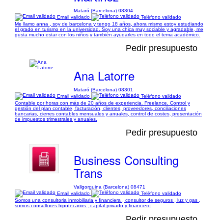
Mataró (Barcelona) 08304
Email validado
Teléfono validado
Me llamo anna , soy de barcelona y tengo 18 años, ahora mismo estoy estudiando
el grado en turismo en la universidad. Soy una chica muy sociable y agradable, me
gusta mucho estar con los niños y también ayudarles en todo el tema académico.
Pedir presupuesto
Ana Latorre
Mataró (Barcelona) 08301
Email validado
Teléfono validado
Contable por horas con más de 20 años de experiencia. Freelance. Control y
gestión del plan contable, facturación, clientes, proveedores, conciliaciones
bancarias, cierres contables mensuales y anuales, control de costes, presentación
de impuestos trimestrales y anuales.
Pedir presupuesto
Business Consulting
Trans
Vallgorguina (Barcelona) 08471
Email validado
Teléfono validado
Somos una consultoria inmobiliaria y financiera , consultor de seguros , luz y gas ,
somos consultores hipotecarios , capital privado y financiero
Pedir presupuesto