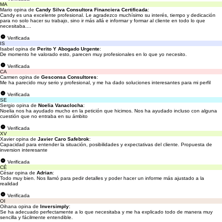
MA
Mario opina de
Candy Silva Consultora Financiera Certificada
:
Candy es una excelente profesional. Le agradezco muchísimo su interés, tiempo y dedicación
para no solo hacer su trabajo, sino ir más allá e informar y formar al cliente en todo lo que
necesitaba....
Verificada
IS
Isabel opina de
Perito Y Abogado Urgente
:
De momento he valorado esto, parecen muy profesionales en lo que yo necesito.
Verificada
CA
Carmen opina de
Gesconsa Consultores
:
Me ha parecido muy serio y profesional, y me ha dado soluciones interesantes para mi perfil
Verificada
SE
Sergio opina de
Noelia Vanaclocha
:
Noelia nos ha ayudado mucho en la petición que hicimos. Nos ha ayudado incluso con alguna
cuestión que no entraba en su ámbito
Verificada
XV
Xavier opina de
Javier Caro Safebrok
:
Capacidad para entender la situación, posibilidades y expectativas del cliente. Propuesta de
inversion interesante
Verificada
CÉ
César opina de
Adrian
:
Todo muy bien. Nos llamó para pedir detalles y poder hacer un informe más ajustado a la
realidad
Verificada
OI
Oihana opina de
Inversimply
:
Se ha adecuado perfectamente a lo que necesitaba y me ha explicado todo de manera muy
sencilla y fácilmente entendible.