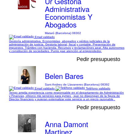
Ur Gestoria
Administrativa
Economistas Y
Abogados
Mataró (Barcelona) 08302
Email validado
Gestoría administrativa. Economistas, abogados y péritos judiciales de la
administración de justicia. Gestoria laboral, fiscal y contable. Presentación de
impuestos. Trámites con hacienda. Recursos y reclamaciónes aeat. Alta autonomos
y constitución de sociedades. Punto pae atención al emprendedor.
Pedir presupuesto
Belen Bares
Sant Andreu de Llavaneres (Barcelona) 08392
Email validado
Teléfono validado
Tengo amplia experiencia como responsable en el departamento de Administración
y Finanzas, ofrezco mis servicios para pymes , que no dispongan de la figura de
Director financiero y quieran externalizar este servicio a un precio razonable .
Pedir presupuesto
Anna Damont
Martinez