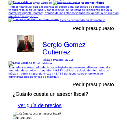
Email validado
Responde rápido
Profesor particular con experiencia se ofrece para dar clases de contabilidad
financiera (a cualquier nivel), consolidación de los estados financieros según la
normativa vigente (nofcac), análisis de los estados financieros, auditoría de cuentas
anuales (nia-es), y p...
1 veces contratado en Cronoshare
Pedir presupuesto
Sergio Gomez
Gutierrez
Málaga (Málaga) 29015
Email validado
Abogado y administrador de fincas colegiado. Actualmente, director general y
fundador de segoley. - abogado nº 9.383 del ilustre colegio de abogados de
málaga - administrador de fincas nº 2.734 del ilustre colegio territorial de
administradores de fincas de málaga y...
Pedir presupuesto
¿Cuánto cuesta un asesor fiscal?
Ver guía de precios
€
€€
€€€
€€€€