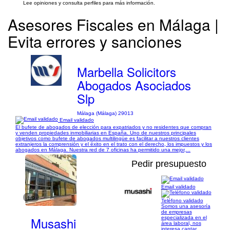
Lee opiniones y consulta perfiles para más información.
Asesores Fiscales en Málaga |
Evita errores y sanciones
Marbella Solicitors
Abogados Asociados
Slp
Málaga (Málaga) 29013
Email validado
El bufete de abogados de elección para expatriados y no residentes que compran
y venden propiedades inmobiliarias en España. Uno de nuestros principales
objetivos como bufete de abogados multilingüe es facilitar a nuestros clientes
extranjeros la comprensión y el éxito en el trato con el derecho, los impuestos y los
abogados en Málaga. Nuestra red de 7 oficinas ha permitido una mejor,...
Pedir presupuesto
Email validado
1/9
Teléfono validado
Somos una asesoría
de empresas
Musashi
especializada en el
área laboral, nos
interesa captar