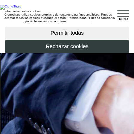
Información sobre cookies
Cronoshare utiliza cookies propias y de terceros para fines analíticos. Puedes
aceptar todas las cookies pulsando el botón “Permitir todas”. Puedes cambiar la
MENU
configuración
, y/o rechazar, así como obtener
más información
.