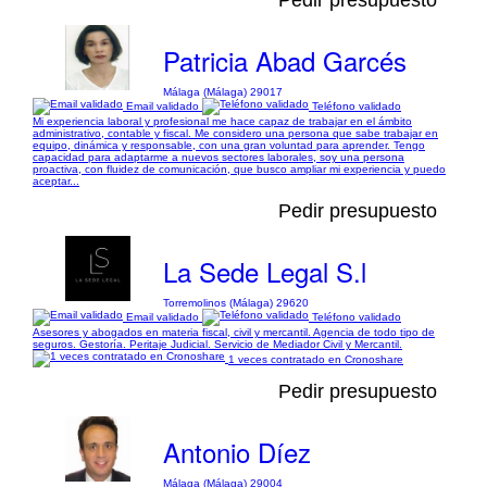
Pedir presupuesto
Patricia Abad Garcés
Málaga (Málaga) 29017
Email validado
Teléfono validado
Mi experiencia laboral y profesional me hace capaz de trabajar en el ámbito
administrativo, contable y fiscal. Me considero una persona que sabe trabajar en
equipo, dinámica y responsable, con una gran voluntad para aprender. Tengo
capacidad para adaptarme a nuevos sectores laborales, soy una persona
proactiva, con fluidez de comunicación, que busco ampliar mi experiencia y puedo
aceptar...
Pedir presupuesto
La Sede Legal S.l
Torremolinos (Málaga) 29620
Email validado
Teléfono validado
Asesores y abogados en materia fiscal, civil y mercantil. Agencia de todo tipo de
seguros. Gestoría. Peritaje Judicial. Servicio de Mediador Civil y Mercantil.
1 veces contratado en Cronoshare
Pedir presupuesto
Antonio Díez
Málaga (Málaga) 29004