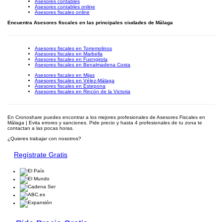
Asesores contables
Asesores contables online
Asesores fiscales online
Encuentra Asesores fiscales en las principales ciudades de Málaga
Asesores fiscales en Torremolinos
Asesores fiscales en Marbella
Asesores fiscales en Fuengirola
Asesores fiscales en Benalmadena Costa
Asesores fiscales en Mijas
Asesores fiscales en Vélez-Málaga
Asesores fiscales en Estepona
Asesores fiscales en Rincón de la Victoria
En Cronoshare puedes encontrar a los mejores profesionales de Asesores Fiscales en
Málaga | Evita errores y sanciones. Pide precio y hasta 4 profesionales de tu zona te
contactan a las pocas horas.
¿Quieres trabajar con nosotros?
Regístrate Gratis