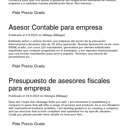
confianza para que nos ayude a gestionar las obligaciones tributarias de nuestra
empresa y a optimizar nuestra planificación fiscal. Nos interesa...
Pide Precio Gratis
Asesor Contable para empresa
Publicado el 2-6-2022 en Málaga (Málaga)
Estimado señor o señora Somos una empresa del sector de la educación
internacional y llevamos más de 20 años operando. Nuestra facturación es de unos
600k€ al año, con unos 110 estudiantes, generados por clientes individuales
españoles que compran programas en el extranjero, y por agentes internacionales
que nos envían estudiantes para venir a españa. Tenemos una mezcla de
proveedores en...
Pide Precio Gratis
Presupuesto de asesores fiscales
para empresa
Publicado el 18-9-2024 en Almogía (Málaga)
Dear sirs I hope this message finds you well. I am interested in establishing a
company in spain that will offer a range of services and products. As a non-Resident
with international business activities, i am seeking guidance on creating a company
and tax structure that is both compliant and optimized for my specific situation.
Could you please provide more details on how your firm...
Pide Precio Gratis