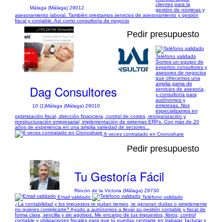
clientes para la
Málaga (Málaga) 29012
gestión de nóminas y
asesoramiento laboral. También prestamos servicios de asesoramiento y gestión
fiscal y contable. Así como consultoría de negocio
Pedir presupuesto
Teléfono validado
Somos un equipo de
1/4
expertos consultores y
asesores de negocios
que ofrecemos una
amplia gama de
Dag Consultores
servicios de asesoría,
y consultoría para
autónomos y
empresas. Nos
10 (1)
Málaga (Málaga) 29010
especializamos en
optimización fiscal, dirección financiera, control de costes, reorganización y
reestructuración empresarial, implementación de sistemas ERPs. Con más de 20
años de experiencia en una amplia variedad de sectores...
6 veces contratado en Cronoshare
Pedir presupuesto
Tu Gestoría Fácil
Rincón de la Victoria (Málaga) 29730
Email validado
Teléfono validado
¿La contabilidad y los impuestos te quitan tiempo, te generan dudas o simplemente
no quieres complicarte? Ayudo a autónomos a llevar su gestión contable y fiscal de
forma clara, sencilla y sin agobios. Me encargo de tus impuestos, libros, control
contable y obligaciones fiscales para que tú puedas centrarte en trabajar, facturar y