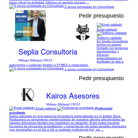
hacer crecer tu actividad. Ofrezco un servicio cercano,...
5 veces contratado en Cronoshare
Pedir presupuesto
Email validado
1/4
Teléfono validado
En Seplia Consultoría
somos un equipo
Seplia Consultoria
formado por personas
transparentes y
eficaces,
especializados en
Málaga (Málaga) 29015
facilitarles la vida a
autónomos y cualquier gestión a PYMES o particulares.
1 veces contratado en Cronoshare
Pedir presupuesto
Kairos Asesores
Málaga (Málaga) 29010
Email validado
Profesional
acreditado
Kairos asesores es una asesoría-Consultoría especializada en el ámbito fiscal.
Realizamos un seguimiento pormenorizado de nuestros clientes ofreciéndoles las
mejores soluciones fiscales que maximicen su situación. Entre todas nuestras
funciones se encuentra la tramitación y presentación de todos aquellos impuestos
que acompañan en el día a día a cualquier profesional (irpf, iva,...