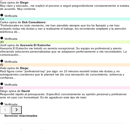
Sara opina de
Diego
:
Muy claro y educado,, me explicó el proceso a seguir preguntándome constantemente si estaba
de acuerdo. Muy contenta
Verificada
CA
Carlos opina de
Dsb Consultores
:
“Profesionales en todo momento, me han atendido siempre que los he llamado y me han
aclarado todas mis dudas y van a realizarme el trabajo; los recomiendo ampliarte y la atención
telefónica de...
Verificada
JO
Jordi opina de
Asesoría El Estrecho
:
Asesoría El Estrecho me brindó un servicio excepcional. Su equipo es profesional y atento,
ofreciendo soluciones personalizadas que se adaptaron perfectamente a mis necesidades. La
comunicación...
Verificada
IÑ
Iñaki opina de
Diego
:
Raúl figura como "profesional top" por algo: en 10 minutos resolvió todas mis dudas y, en
subsiguientes cuestiones que le planteé me dio una sensación de conocimiento, solvencia y
confianza...
Verificada
DI
Diego opina de
David
:
Respondió rápido.al presupuesto. Especificó concretamente su opinión personal y profesional
ante mi caso con honestisad. Es de agradecer este tipo de trato
Verificada
Servicios relacionados