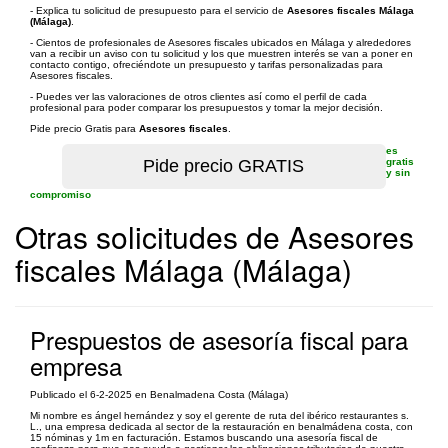
- Explica tu solicitud de presupuesto para el servicio de
Asesores fiscales Málaga
(Málaga)
.
- Cientos de profesionales de Asesores fiscales ubicados en Málaga y alrededores
van a recibir un aviso con tu solicitud y los que muestren interés se van a poner en
contacto contigo, ofreciéndote un presupuesto y tarifas personalizadas para
Asesores fiscales.
- Puedes ver las valoraciones de otros clientes así como el perfil de cada
profesional para poder comparar los presupuestos y tomar la mejor decisión.
Pide precio Gratis para
Asesores fiscales
.
es
gratis
y sin
compromiso
Otras solicitudes de Asesores
fiscales Málaga (Málaga)
Prespuestos de asesoría fiscal para
empresa
Publicado el 6-2-2025 en Benalmadena Costa (Málaga)
Mi nombre es ángel hernández y soy el gerente de ruta del ibérico restaurantes s.
L., una empresa dedicada al sector de la restauración en benalmádena costa, con
15 nóminas y 1m en facturación. Estamos buscando una asesoría fiscal de