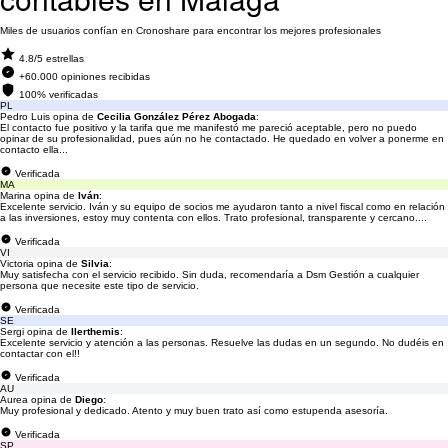
Miles de usuarios confían en Cronoshare para encontrar los mejores profesionales
4.8/5 estrellas
+60.000 opiniones recibidas
100% verificadas
PL
Pedro Luis opina de
Cecilia González Pérez Abogada
:
El contacto fue positivo y la tarifa que me manifestó me pareció aceptable, pero no puedo
opinar de su profesionalidad, pues aún no he contactado. He quedado en volver a ponerme en
contacto ella...
Verificada
MA
Marina opina de
Iván
:
Excelente servicio. Iván y su equipo de socios me ayudaron tanto a nivel fiscal como en relación
a las inversiones, estoy muy contenta con ellos. Trato profesional, transparente y cercano....
Verificada
VI
Victoria opina de
Silvia
:
Muy satisfecha con el servicio recibido. Sin duda, recomendaría a Dsm Gestión a cualquier
persona que necesite este tipo de servicio.
Verificada
SE
Sergi opina de
Ilerthemis
:
Excelente servicio y atención a las personas. Resuelve las dudas en un segundo. No dudéis en
contactar con el!!
Verificada
AU
Aurea opina de
Diego
:
Muy profesional y dedicado. Atento y muy buen trato así como estupenda asesoría.
Verificada
SP