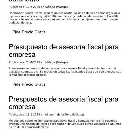
Publicado el 12-5-2025 en Málaga (Málaga)
Declaración simple, como si fuera un asalariado. Mi única duda es cómo registrar la
hipoteca nueva y la antigua( 2010) que me estoy deduciendo, este año. En 2004
hice una hipoteca nueva para mejorar condiciones y me dijeron que puedo seguir
deduciendomela.
Pide Precio Gratis
Presupuesto de asesoría fiscal para
empresa
Publicado el 24-4-2025 en Málaga (Málaga)
Actualmente estamos trabajando con otra asesoria fiscal y contable, habría que
trasladar cuentas, etc. Se requieren todas las facilidades para que ese proceso sea
lo más transparente posible.
Pide Precio Gratis
Prespuestos de asesoría fiscal para
empresa
Publicado el 13-1-2025 en Alhaurín de la Torre (Málaga)
Me gustaria saber los honorarios para llevar fiscal y contablemente una sociedad
limitada unipersonal de taller de reparacion de vehiculos cuyos volumen de apuntes
es de 3000 aproximadamente.