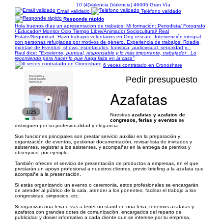
10 (4)
Valencia (Valencia) 46005 Gran Vía
Email validado
Teléfono validado
Responde rápido
Hola buenos días un apresentacion de trabajos: Mi formación: Periodista/ Fotografo
/ Educador/ Monitor Ocio Tiempo Libre/Animador Sociocultural/ Real
Estate/Seguridad. Hazo trabajos voluntarios en Ong rescate -Intervención integral
con personas refugiadas por motivos de género. Experiencia de trabajos: Roadie,
montaje de Eventos, shows, espetaculos, logistica, audiovisual, seguridad y...
Raul dice:
"Excelente, puntual, responsable y lo más importante, trabajador . Lo
recomiendo para hacer lo que haga falta en la casa"
6 veces contratado en Cronoshare
Pedir presupuesto
Azafatas
1/25
Nuestras
azafatas y azafatos de
congresos, ferias y eventos
se
distinguen por su profesionalidad y elegancia.
Sus funciones principales son prestar servicio auxiliar en la preparación y
organización de eventos, gestionar documentación, revisar lista de invitados y
asistentes, registrar a los asistentes, y acompañar en la entrega de premios y
obsequios, por ejemplo.
También ofrecen el servicio de presentación de productos a empresas, en el que
prestarán un apoyo profesional a nuestros clientes, previo briefing a la azafata que
acompañe a la presentación.
Si estás organizando un evento o ceremonia, estos profesionales se encargarán
de atender al público de la sala, atender a los ponentes, facilitar el trabajo a los
congresistas, simposios, etc.
Si organizas una feria o vas a tener un stand en una feria, tenemos azafatas y
azafatos con grandes dotes de comunicación, encargados del reparto de
publicidad y dosier informativo a cada cliente que se interese por tu empresa,