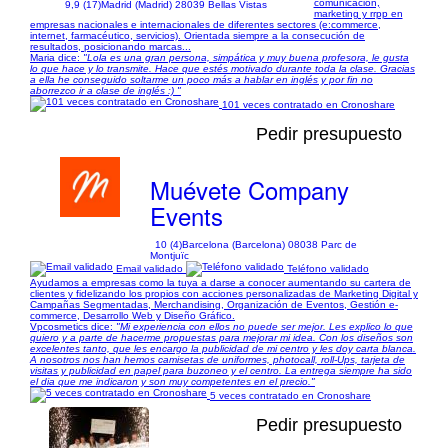
comunicación,
9,9 (17)
Madrid (Madrid) 28039 Bellas Vistas
marketing y rrpp en
empresas nacionales e internacionales de diferentes sectores (e:commerce,
internet, farmacéutico, servicios). Orientada siempre a la consecución de
resultados, posicionando marcas...
Maria dice:
"Lola es una gran persona, simpática y muy buena profesora, le gusta
lo que hace y lo transmite. Hace que estés motivado durante toda la clase. Gracias
a ella he conseguido soltarme un poco más a hablar en inglés y por fin no
aborrezco ir a clase de inglés :) "
101 veces contratado en Cronoshare
Pedir presupuesto
Muévete Company
Events
10 (4)
Barcelona (Barcelona) 08038 Parc de
Montjuïc
Email validado
Teléfono validado
Ayudamos a empresas como la tuya a darse a conocer aumentando su cartera de
clientes y fidelizando los propios con acciones personalizadas de Marketing Digital y
Campañas Segmentadas, Merchandising, Organización de Eventos, Gestión e-
commerce, Desarrollo Web y Diseño Gráfico.
Vpcosmetics dice:
"Mi experiencia con ellos no puede ser mejor. Les explico lo que
quiero y a parte de hacerme propuestas para mejorar mi idea. Con los diseños son
excelentes tanto, que les encargo la publicidad de mi centro y les doy carta blanca.
A nosotros nos han hemos camisetas de uniformes, photocall, roll-Ups, tarjeta de
visitas y publicidad en papel para buzoneo y el centro. La entrega siempre ha sido
el dia que me indicaron y son muy competentes en el precio."
5 veces contratado en Cronoshare
Pedir presupuesto