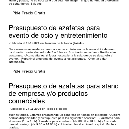
leche y pastas, no es necesario que sean de imagen, si que no tengan problemas
de echar horas. Saludos
Pide Precio Gratis
Presupuesto de azafatas para
evento de ocio y entretenimiento
Publicado el 11-1-2024 en Talavera de la Reina (Toledo)
Necesitamos dos azafatas para un evento en talavera de la reina el 29 de enero.
La duración, sería alrededor de 3 a 4 horas. Sus funciones serían: - Recibir a los
asistentes. - Acompañarlos, si fuera necesario, a la sala donde se desarrolle el
evento. - Repartir el programa del evento a los asistentes. - Orientar y dar
información.
Pide Precio Gratis
Presupuesto de azafatas para stand
de empresa y/o productos
comerciales
Publicado el 24-11-2025 en Toledo (Toledo)
​buenas tardes, Estamos organizando un congreso en toledo en diciembre. Quisiera
pediros disponibilidad y presupuesto para los siguientes servicios: - 2 azafatas para
el viernes (10 a 18 h), 1 azafata para el sábado (de 08.00 a 18.00 h) y 1 azafata
para el domingo (de 9.00 a 14.00 h) - Ubicación: hotel en toledo capital. Muchas
gracias.