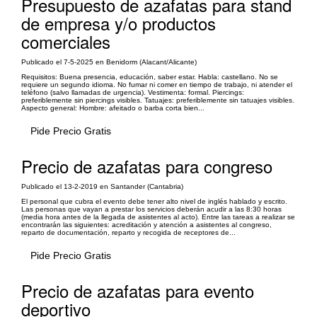
Presupuesto de azafatas para stand
de empresa y/o productos
comerciales
Publicado el 7-5-2025 en Benidorm (Alacant/Alicante)
Requisitos: Buena presencia, educación, saber estar. Habla: castellano. No se
requiere un segundo idioma. No fumar ni comer en tiempo de trabajo, ni atender el
teléfono (salvo llamadas de urgencia). Vestimenta: formal. Piercings:
preferiblemente sin piercings visibles. Tatuajes: preferiblemente sin tatuajes visibles.
Aspecto general: Hombre: afeitado o barba corta bien...
Pide Precio Gratis
Precio de azafatas para congreso
Publicado el 13-2-2019 en Santander (Cantabria)
El personal que cubra el evento debe tener alto nivel de inglés hablado y escrito.
Las personas que vayan a prestar los servicios deberán acudir a las 8:30 horas
(media hora antes de la llegada de asistentes al acto). Entre las tareas a realizar se
encontrarán las siguientes: acreditación y atención a asistentes al congreso,
reparto de documentación, reparto y recogida de receptores de...
Pide Precio Gratis
Precio de azafatas para evento
deportivo