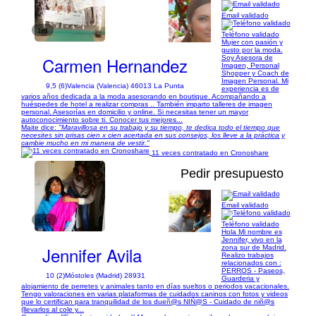
Email validado
1/8
Teléfono validado
Mujer con pasión y
gusto por la moda.
Carmen Hernandez
Soy Asesora de
Imagen, Personal
Shopper y Coach de
Imagen Personal. Mi
9,5 (6)
Valencia (Valencia) 46013 La Punta
experiencia es de
varios años dedicada a la moda asesorando en boutique. Acompañando a
huéspedes de hotel a realizar compras .. También imparto talleres de imagen
personal. Asesorías en domicilio y online. Si necesitas tener un mayor
autoconocimiento sobre ti. Conocer tus mejores...
Maite dice:
"Maravillosa en su trabajo y su tiempo, te dedica todo el tiempo que
necesites sin prisas cien x cien acertada en sus consejos, los lleve a la práctica y
cambie mucho en mi manera de vestir."
11 veces contratado en Cronoshare
Pedir presupuesto
Email validado
1/11
Teléfono validado
Hola Mi nombre es
Jennifer, vivo en la
Jennifer Avila
zona sur de Madrid.
Realizo trabajos
relacionados con :
PERROS - Paseos,
10 (2)
Móstoles (Madrid) 28931
Guarderia y
alojamiento de perretes y animales tanto en días sueltos o periodos vacacionales.
Tengo valoraciones en varias plataformas de cuidados caninos con fotos y videos
que lo certifican para tranquilidad de los dueñ@s NIÑ@S - Cuidado de niñ@s
(llevarlos al cole y...