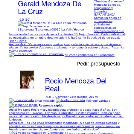
Gerald Mendoza De
"Servicios Generales"
Mendoza Seriedad,
La Cruz
compromiso y
honradez
GARANTIZADA
Somos un grupo de
9,5 (10)
profesionales
polivalentes
especialistas en
| Barcelona (Barcelona) 08035 La Vall d’Hebron
sectores diversos que
hemos unido fuerzas para darles a los clientes "El Mejor Servicio". Cada profesional
es especialista en un rubro determinado y le hará sentir Seguridad de un trabajo
"Bien Hecho"
Andrea dice:
"Vanessa es muy puntual y muy atenta a los servicios que desea el
cliente. Ya ha venido dos veces a mi hogar y sin duda la volveré a llamar. Transmite
mucha confianza."
53 veces contratado en Cronoshare
Pedir presupuesto
Rocio Mendoza Del
Real
9,8 (9)
Colmenar Viejo (Madrid) 28770
Email validado
Teléfono validado
Responde rápido
¡Hola! Me llamo Rocío y soy maquilladora profesional desde hace 5 años. Soy
especialista en: - Novias - Eventos - Publicidad - Fiestas infantiles También peino
para cualquier ocasión. Me desplazo por Barcelona para ofrecer mi trabajo a quien
lo desee.
Diana dice:
"es una chica responsable y educada, el perro ha estado cuidado y
atendido en un entorno familiar y en una casa acondicionada, mucho mejor que
llevarle a una residencia, en donde están en jaulas y al aire libre"
25 veces contratado en Cronoshare