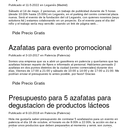
Publicado el 11-5-2022 en Leganés (Madrid)
Sábado el 14 de mayo, 2 personas, un trabajo de publicidad durante de 5 horas
(desde 10:00h hasta 15:00h) en Leganés, en el parking del centro comercial plaza
nueva. Será el evento de la fundación del cd Leganés, con quienes nosotros (seyu
solutions ltd.) estamos colaborando en un proyecto. Es el evento para el día del
niño y el trabajo sería muy sencillo: usando un link de página web...
Pide Precio Gratis
Azafatas para evento promocional
Publicado el 3-10-2017 en Palencia (Palencia)
Somos una empresa que va a abrir un gasolinera en palencia y queríamos que las
azafatas hicieran reparto de flyers e informado al personal. Habíamos pensado 2
azafatas en dos puntos distintos de la ciudad (centro comerciales) durante dos
días. Viernes de 17:00 a 21:00 y sábado de 10:00 a 14:00 y de 17:00 a 21:00. Me
podrían enviar el presupuesto lo antes posible, por favor! Gracias
Pide Precio Gratis
Presupuesto para 5 azafatas para
degustacion de productos lácteos
Publicado el 9-10-2018 en Palencia (Palencia)
Hola me gustaría saber presupuesto de contratar 5 azafatas/os para un evento en
palencia el día 18 de octubre, el horario es de 8:00h a 22:00h, la acción es dar a
probar unos productos que deben prepararlos al momento y servir, son zumos,