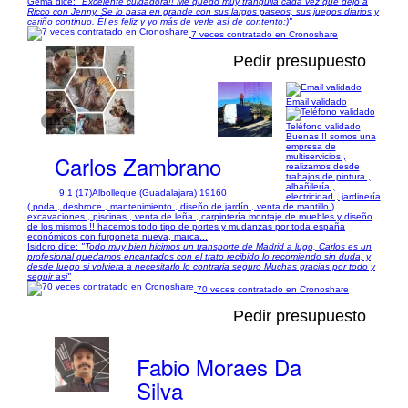
Gema dice:
"Excelente cuidadora!! Me quedo muy tranquila cada vez que dejo a
Ricco con Jenny. Se lo pasa en grande con sus largos paseos, sus juegos diarios y
cariño continuo. Él es feliz y yo más de verle así de contento:)"
7 veces contratado en Cronoshare
Pedir presupuesto
Email validado
1/19
Teléfono validado
Buenas !! somos una
empresa de
Carlos Zambrano
multiservicios ,
realizamos desde
trabajos de pintura ,
albañilería ,
9,1 (17)
Albolleque (Guadalajara) 19160
electricidad , jardinería
( poda , desbroce , mantenimiento , diseño de jardín , venta de mantillo )
excavaciones , piscinas , venta de leña , carpintería montaje de muebles y diseño
de los mismos !! hacemos todo tipo de portes y mudanzas por toda españa
económicos con furgoneta nueva, marca...
Isidoro dice:
"Todo muy bien hicimos un transporte de Madrid a lugo, Carlos es un
profesional quedamos encantados con el trato recibido lo recomiendo sin duda, y
desde luego si volviera a necesitarlo lo contraria seguro Muchas gracias por todo y
seguir asi"
70 veces contratado en Cronoshare
Pedir presupuesto
Fabio Moraes Da
Silva