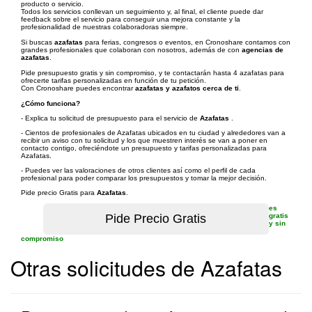
producto o servicio.
Todos los servicios conllevan un seguimiento y, al final, el cliente puede dar
feedback sobre el servicio para conseguir una mejora constante y la
profesionalidad de nuestras colaboradoras siempre.
Si buscas
azafatas
para ferias, congresos o eventos, en Cronoshare contamos con
grandes profesionales que colaboran con nosotros, además de con
agencias de
azafatas
.
Pide presupuesto gratis y sin compromiso, y te contactarán hasta 4 azafatas para
ofrecerte tarifas personalizadas en función de tu petición.
Con Cronoshare puedes encontrar
azafatas y azafatos cerca de ti
.
¿Cómo funciona?
- Explica tu solicitud de presupuesto para el servicio de
Azafatas
.
- Cientos de profesionales de Azafatas ubicados en tu ciudad y alrededores van a
recibir un aviso con tu solicitud y los que muestren interés se van a poner en
contacto contigo, ofreciéndote un presupuesto y tarifas personalizadas para
Azafatas.
- Puedes ver las valoraciones de otros clientes así como el perfil de cada
profesional para poder comparar los presupuestos y tomar la mejor decisión.
Pide precio Gratis para
Azafatas
.
es
gratis
y sin
compromiso
Otras solicitudes de Azafatas