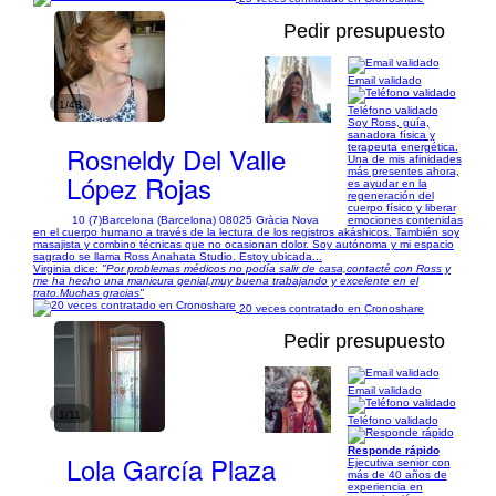
Pedir presupuesto
Email validado
1/43
Teléfono validado
Soy Ross, guía,
sanadora física y
Rosneldy Del Valle
terapeuta energética.
Una de mis afinidades
más presentes ahora,
López Rojas
es ayudar en la
regeneración del
cuerpo físico y liberar
10 (7)
Barcelona (Barcelona) 08025 Gràcia Nova
emociones contenidas
en el cuerpo humano a través de la lectura de los registros akáshicos. También soy
masajista y combino técnicas que no ocasionan dolor. Soy autónoma y mi espacio
sagrado se llama Ross Anahata Studio. Estoy ubicada...
Virginia dice:
"Por problemas médicos no podía salir de casa,contacté con Ross y
me ha hecho una manicura genial,muy buena trabajando y excelente en el
trato.Muchas gracias"
20 veces contratado en Cronoshare
Pedir presupuesto
Email validado
1/11
Teléfono validado
Responde rápido
Lola García Plaza
Ejecutiva senior con
más de 40 años de
experiencia en