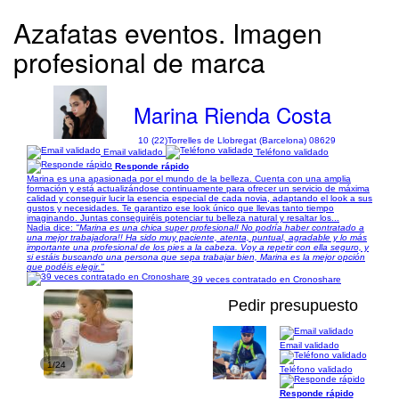
Azafatas eventos. Imagen
profesional de marca
Marina Rienda Costa
10 (22)
Torrelles de Llobregat (Barcelona) 08629
Email validado
Teléfono validado
Responde rápido
Marina es una apasionada por el mundo de la belleza. Cuenta con una amplia
formación y está actualizándose continuamente para ofrecer un servicio de máxima
calidad y conseguir lucir la esencia especial de cada novia, adaptando el look a sus
gustos y necesidades. Te garantizo ese look único que llevas tanto tiempo
imaginando. Juntas conseguiréis potenciar tu belleza natural y resaltar los...
Nadia dice:
"Marina es una chica super profesional! No podría haber contratado a
una mejor trabajadora!! Ha sido muy paciente, atenta, puntual, agradable y lo más
importante una profesional de los pies a la cabeza. Voy a repetir con ella seguro, y
si estáis buscando una persona que sepa trabajar bien, Marina es la mejor opción
que podéis elegir."
39 veces contratado en Cronoshare
Pedir presupuesto
Email validado
1/24
Teléfono validado
Responde rápido