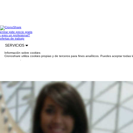
entrar
pide precio gratis
¿eres un profesional?
ofertas de trabajo
SERVICIOS
Información sobre cookies
Cronoshare utiliza cookies propias y de terceros para fines analíticos. Puedes aceptar todas 
información
.