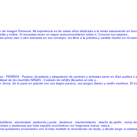
ch de Imagen Personal. Mi experiencia es de varios años dedicada a la moda asesorando en b
cilio y online. Si necesitas tener un mayor autoconocimiento sobre ti. Conocer tus mejores...
sin prisas cien x cien acertada en sus consejos, los lleve a la práctica y cambie mucho en mi mane
 con : PERROS - Paseos, Guarderia y alojamiento de perretes y animales tanto en días sueltos o
uilidad de los dueñ@s NIÑ@S - Cuidado de niñ@s (llevarlos al cole y...
enny. Se lo pasa en grande con sus largos paseos, sus juegos diarios y cariño continuo. Él es f
ilería , electricidad , jardinería ( poda , desbroce , mantenimiento , diseño de jardín , venta de
e portes y mudanzas por toda españa económicos con furgoneta nueva, marca...
nal quedamos encantados con el trato recibido lo recomiendo sin duda, y desde luego si volviera