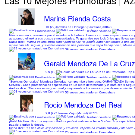
Las 10 Mejores Promotoras | Az
Marina Rienda Costa
10 (22)
Torrelles de Llobregat (Barcelona) 08629
Email validado
Teléfono validado
Marina es una apasionada por el mundo de la belleza. Cuenta con una amplia formación y 
adaptando el look a sus gustos y necesidades. Te garantizo ese look único que llevas tanto
Nadia dice:
"Marina es una chica super profesional! No podría haber contratado a una mejo
repetir con ella seguro, y si estáis buscando una persona que sepa trabajar bien, Marina e
39 veces contratado en Cronoshare
Gerald Mendoza De La Cru
9,5 (10)
Email validado
Teléfono validado
"Servicios Generales" Mendoza Seriedad, compromiso y honradez GARANTIZADA Somos un gr
Servicio". Cada profesional es especialista en un rubro determinado y le hará sentir Segu
Andrea dice:
"Vanessa es muy puntual y muy atenta a los servicios que desea el cliente. 
53 veces contratado en Cronoshare
Rocio Mendoza Del Real
9,8 (9)
Colmenar Viejo (Madrid) 28770
Email validado
Teléfono validado
¡Hola! Me llamo Rocío y soy maquilladora profesional desde hace 5 años. Soy especialista 
trabajo a quien lo desee.
Diana dice:
"es una chica responsable y educada, el perro ha estado cuidado y atendido en
25 veces contratado en Cronoshare