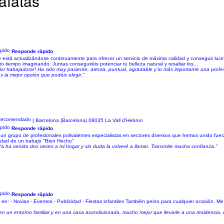
afatas
Responde rápido
está actualizándose continuamente para ofrecer un servicio de máxima calidad y conseguir lucir
 tiempo imaginando. Juntas conseguiréis potenciar tu belleza natural y resaltar los...
r trabajadora!! Ha sido muy paciente, atenta, puntual, agradable y lo más importante una profes
s la mejor opción que podéis elegir."
z
| Barcelona (Barcelona) 08035 La Vall d’Hebron
Responde rápido
upo de profesionales polivalentes especialistas en sectores diversos que hemos unido fuerzas
ridad de un trabajo "Bien Hecho"
Ya ha venido dos veces a mi hogar y sin duda la volveré a llamar. Transmite mucha confianza."
Responde rápido
en: - Novias - Eventos - Publicidad - Fiestas infantiles También peino para cualquier ocasión. M
 un entorno familiar y en una casa acondicionada, mucho mejor que llevarle a una residencia, en