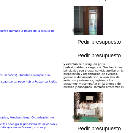
cuerpo humano a través de la lectura de
1/11
Pedir presupuesto
Pedir presupuesto
y eventos
se distinguen por su
profesionalidad y elegancia. Sus funciones
principales son prestar servicio auxiliar en la
preparación y organización de eventos,
, servicios). Orientada siempre a la
gestionar documentación, revisar lista de
invitados y asistentes, registrar a los
o soltarme un poco más a hablar en inglés
asistentes, y acompañar en la entrega de
premios y obsequios. También ofrecemos el
ntadas, Merchandising, Organización de
1/8
e les encargo la publicidad de mi centro y
 el dia que me indicaron y son muy
Pedir presupuesto