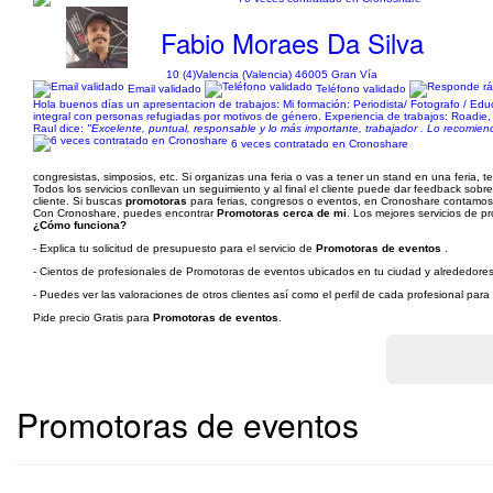
Fabio Moraes Da Silva
10 (4)
Valencia (Valencia) 46005 Gran Vía
Email validado
Teléfono validado
Hola buenos días un apresentacion de trabajos: Mi formación: Periodista/ Fotografo / Edu
integral con personas refugiadas por motivos de género. Experiencia de trabajos: Roadie, 
Raul dice:
"Excelente, puntual, responsable y lo más importante, trabajador . Lo recomien
6 veces contratado en Cronoshare
congresistas, simposios, etc. Si organizas una feria o vas a tener un stand en una feria,
Todos los servicios conllevan un seguimiento y al final el cliente puede dar feedback sobr
cliente. Si buscas
promotoras
para ferias, congresos o eventos, en Cronoshare contamos 
Con Cronoshare, puedes encontrar
Promotoras cerca de mi
. Los mejores servicios de p
¿Cómo funciona?
- Explica tu solicitud de presupuesto para el servicio de
Promotoras de eventos
.
- Cientos de profesionales de Promotoras de eventos ubicados en tu ciudad y alrededores 
- Puedes ver las valoraciones de otros clientes así como el perfil de cada profesional par
Pide precio Gratis para
Promotoras de eventos
.
Promotoras de eventos