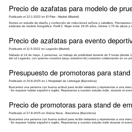
Precio de azafatas para modelo de prueb
Publicado el 22-1-2022 en El Pilar - Madrid (Madrid)
Somos un estudio de diseño y confección de colecciones señora y caballero. Precisamos d
estándar de modelo fotográfica. Perfil 2. Mujer entre 18-35 años, minimo 1:70 de altura y
Precio de azafatas para evento deporti
Publicado el 11-5-2022 en Leganés (Madrid)
Sábado el 14 de mayo, 2 personas, un trabajo de publicidad durante de 5 horas (desde 1
del cd Leganés, con quienes nosotros (seyu solutions ltd.) estamos colaborando en un proy
Presupuesto de promotoras para stand
Publicado el 25-8-2025 en L'Hospitalet de Llobregat (Barcelona)
Buscamos una persona con buena actitud para recibir visitantes y representar a una marca 
- Se requiere hablar español e inglés. Representa a nuestro estudio indie, durante el event
Precio de promotoras para stand de em
Publicado el 27-8-2025 en Gràcia Nova - Barcelona (Barcelona)
Buscamos una persona con buena actitud para recibir visitantes y representar a una marca 
- Se requiere hablar español e inglés. Representa a nuestro estudio indie durante el evento