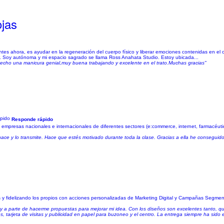
ojas
tes ahora, es ayudar en la regeneración del cuerpo físico y liberar emociones contenidas en el 
r. Soy autónoma y mi espacio sagrado se llama Ross Anahata Studio. Estoy ubicada...
echo una manicura genial,muy buena trabajando y excelente en el trato.Muchas gracias"
Responde rápido
empresas nacionales e internacionales de diferentes sectores (e:commerce, internet, farmacéutico
hace y lo transmite. Hace que estés motivado durante toda la clase. Gracias a ella he conseguid
y fidelizando los propios con acciones personalizadas de Marketing Digital y Campañas Segme
o y a parte de hacerme propuestas para mejorar mi idea. Con los diseños son excelentes tanto, qu
s, tarjeta de visitas y publicidad en papel para buzoneo y el centro. La entrega siempre ha sido