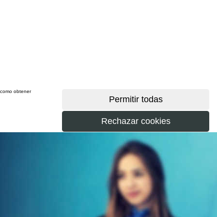
sí como obtener
más