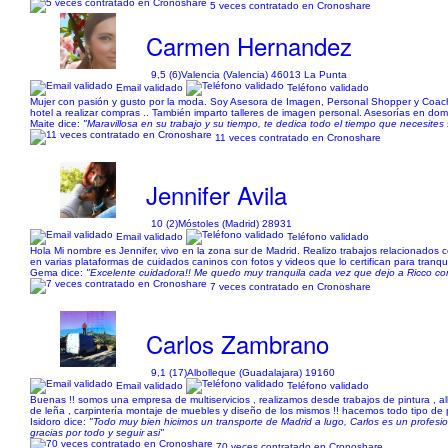
5 veces contratado en Cronoshare
Carmen Hernandez
9,5 (6)
Valencia (Valencia) 46013 La Punta
Email validado
Teléfono validado
Mujer con pasión y gusto por la moda. Soy Asesora de Imagen, Personal Shopper y Coa
hotel a realizar compras .. También imparto talleres de imagen personal. Asesorías en domi
Maite dice:
"Maravillosa en su trabajo y su tiempo, te dedica todo el tiempo que necesites 
11 veces contratado en Cronoshare
Jennifer Avila
10 (2)
Móstoles (Madrid) 28931
Email validado
Teléfono validado
Hola Mi nombre es Jennifer, vivo en la zona sur de Madrid. Realizo trabajos relacionados
en varias plataformas de cuidados caninos con fotos y videos que lo certifican para tranq
Gema dice:
"Excelente cuidadora!! Me quedo muy tranquila cada vez que dejo a Ricco con J
7 veces contratado en Cronoshare
Carlos Zambrano
9,1 (17)
Albolleque (Guadalajara) 19160
Email validado
Teléfono validado
Buenas !! somos una empresa de multiservicios , realizamos desde trabajos de pintura , albañ
de leña , carpintería montaje de muebles y diseño de los mismos !! hacemos todo tipo d
Isidoro dice:
"Todo muy bien hicimos un transporte de Madrid a lugo, Carlos es un profesio
gracias por todo y seguir asi"
70 veces contratado en Cronoshare