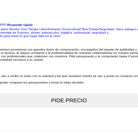
Responde rápido
cador/ Monitor Ocio Tiempo Libre/Animador Sociocultural/ Real Estate/Seguridad. Hazo trabajos v
montaje de Eventos, shows, espetaculos, logistica, audiovisual, seguridad y...
do para hacer lo que haga falta en la casa"
 tenemos promotoras con grandes dotes de comunicación, encargados del reparto de publicidad y do
e el servicio, la mejora constante y la profesionalidad de nuestras colaboradoras en nuestro prin
con profesionales que colaboran con nosotros. Pide presupuesto y te contactarán hasta 4 prom
roximidad cercanos a tu ciudad.
van a recibir un aviso con tu solicitud y los que muestren interés se van a poner en contacto co
a poder comparar los presupuestos y tomar la mejor decisión.