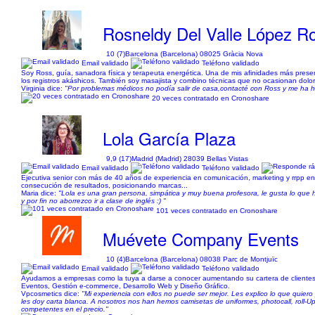
Rosneldy Del Valle López R
10 (7)
Barcelona (Barcelona) 08025 Gràcia Nova
Email validado
Teléfono validado
Soy Ross, guía, sanadora física y terapeuta energética. Una de mis afinidades más presen
los registros akáshicos. También soy masajista y combino técnicas que no ocasionan dolo
Virginia dice:
"Por problemas médicos no podía salir de casa,contacté con Ross y me ha h
20 veces contratado en Cronoshare
Lola García Plaza
9,9 (17)
Madrid (Madrid) 28039 Bellas Vistas
Email validado
Teléfono validado
Ejecutiva senior con más de 40 años de experiencia en comunicación, marketing y rrpp en 
consecución de resultados, posicionando marcas...
Maria dice:
"Lola es una gran persona, simpática y muy buena profesora, le gusta lo que 
y por fin no aborrezco ir a clase de inglés :) "
101 veces contratado en Cronoshare
Muévete Company Events
10 (4)
Barcelona (Barcelona) 08038 Parc de Montjuïc
Email validado
Teléfono validado
Ayudamos a empresas como la tuya a darse a conocer aumentando su cartera de clientes 
Eventos, Gestión e-commerce, Desarrollo Web y Diseño Gráfico.
Vpcosmetics dice:
"Mi experiencia con ellos no puede ser mejor. Les explico lo que quier
les doy carta blanca. A nosotros nos han hemos camisetas de uniformes, photocall, roll-Up
competentes en el precio."