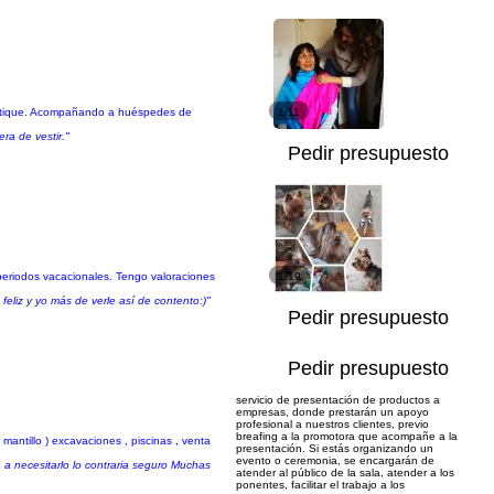
outique. Acompañando a huéspedes de
1/11
ra de vestir."
Pedir presupuesto
 periodos vacacionales. Tengo valoraciones
1/19
eliz y yo más de verle así de contento:)"
Pedir presupuesto
Pedir presupuesto
servicio de presentación de productos a
empresas, donde prestarán un apoyo
profesional a nuestros clientes, previo
breafing a la promotora que acompañe a la
 mantillo ) excavaciones , piscinas , venta
presentación. Si estás organizando un
evento o ceremonia, se encargarán de
 a necesitarlo lo contraria seguro Muchas
atender al público de la sala, atender a los
ponentes, facilitar el trabajo a los