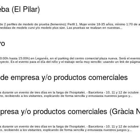
a (El Pilar)
e 2 perfiles de modelo de prueba (femenino); Perfil 1. Mujer entre 18-35 años, mínimo 1:70 de a
 medidas de modelo curvi y/o modelo plus size. Las pruebas se realizan en nuestras...
vo
0:00h hasta 15:00h) en Leganés, en el parking del centro comercial plaza nueva. Será el evento
ecto. Es el evento para el día del niño y el trabajo sería muy sencillo: usando un link de página
 de empresa y/o productos comerciales
durante un evento de tres días en la farga de l'hospitalet. - Barcelona - 10, 11 y 12 de octubre
o, recibiendo a los visitantes, explicando de forma sencilla y entusiasta nuestros juegos y...
presa y/o productos comerciales (Gràcia 
durante un evento de tres días en la farga de l'hospitalet. - Barcelona - 10, 11 y 12 de octubre
, recibiendo a los visitantes, explicando de forma sencilla y entusiasta nuestros juegos y...